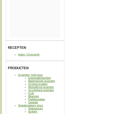
RECEPTEN
Index / Overzicht
PRODUCTEN
Groenten, fruit enzo
Ingemaakt/pickled
Blad/stengel groenten
Groene kruiden
Wortel/knol groenten
Vrucht/peul groenten
Fruit
Bloemen
Paddestoelen
Zeewier
Smaakmakers enzo
Sojasauzen
Azijnen