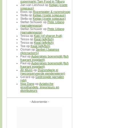
supermarkt Tam Food in Tilburg
Jan van Lieshout
op
Ketjap (zoete
sojasaus)
Roos
op
Rozenwater & rozensiroop
Stella
op
Ketjap (zoete sojasaus)
Stella
op
Ketjap (zoete sojasaus)
Stefan Schuwer
op
Petis Udang
(garnalenpasta)
Stefan Schuwer
op
Petis Udang
(garnalenpasta)
Tessa
op
Kaki (of sharon fruit)
Tessa
op
Kwal (jellyfish)
Tessa
op
Kwal (jellyfish)
Tee
op
Kwal (jellyfish)
Osman
op
Senbei (Japanse
rijstcrackers)
Paul
op
Aubergines boerenstijl (fish
fragrant eggplant)
Paul
op
Aubergines boerenstijl (fish
fragrant eggplant)
Ah Munn
op
Duizendjarig ei
(geconserveerde eendeneieren)
Gerard
op
Gedroogde garnalen
(ebi)
Nga Dang
op
Aziatische
groothandels, importeurs en
distributeurs
- Advertentie -