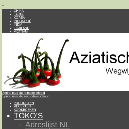
↓
CHINA
JAPAN
KOREA
INDONESIË
INDIA
THAILAND
VIETNAM
Spring naar de primaire inhoud
Spring naar de secundaire inhoud
PRODUCTEN
RECEPTEN
KOOKBOEKEN
TOKO’S
Adreslijst NL