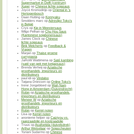
Supermarket in Delft (centrum)
Xuper
op
Chinese lichte sojasaus
Joyce Kromodirijo
op
Oriental in ’s
Hertogenbosch
Daan Hutting
op
Konnyaku
Smolders marc
op
Adreslijst Toko’s
in België
Crys
op
Kip in Meestersaus
Wilgo Pelhan
op
Chu Hou Saus
(Kantonese sojabonensaus)
James Clock
op
Chinese
lichte sojasaus
Bink Melcherts
op
Feedback &
Vragen
Marjan
op
Thaise groene
currypasta
JaRoW Wattimena
op
Saté kambing
(saté van geit met ketjapsaus)
Brenda Verheij
op
Aziatische
groothandels, importeurs en
distributeurs
paul idi
op
Vindaloo
Tatjana Driessen
op
Online Toko’s
Irene Jongebloed
op
Wah Nam
Hong in Amsterdam (Duivendrecht)
Robin
op
Aziatische groothandels,
importeurs en distributeurs
Meneer W
op
Aziatische
groothandels, importeurs en
distributeurs
Robin
op
Kemiri noten
Lisa
op
Kemiri noten
anonieme helper
op
Caiziyou vs.
raapzaadolie en koolzaadolie
Truus
op
Asafoetida (duivelsdrek)
Arthur Wetselaar
op
Sojascheuten
Yuriani Sudarmo
op
Chinese