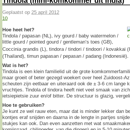
Tindola (mini-komkommer uit India)
Geplaatst op
25 april 2012
10
Hoe heet het?
Tindola / papasan (NL), ivy gourd / baby watermelon /
little gourd / pointed gourd / gentleman’s toes (GB),
Coccinia grandis (L), tindora / tindori / tindoori / kovakkai 
(Thailand), timun papasan / pepasan / padang (Indonesië).
Wat is het?
Tindola is een klein familielid uit de grote komkommerfamili
maar groeit of beter gezegd woekert over heel Zuidoost-Azi
scheuten zijn eetbaar en uiteraard ook de ± 3-6 cm lang
vruchtjes. Tindola of tindora heeft niet veel smaak van zich
ietsiepietsie zuur en/of bitter. De structuur is glazig, ver
Hoe te gebruiken?
Je kunt ze wel rauw eten, maar dat is minder lekker dan b
kontjes eraf snijden en daarna in de lengte in partjes snijd
stukjes kan ook. Dan even aanzetten met wat smaakmake
komijnzaad, chilipoeder, van die dingen) en in 5-10 minute