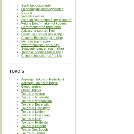
Sushi benodigdheden
Okonomiyaki benodigdheden
Curry’s
Van alles met ei
Sichuan (gerechten & ingredienten)
Peking Eend (maken of kopen)
Gefermenteerde producten
Aziatische soorten Kool
Basilicum soorten (op ’n rijtje)
Chinese Bieslook (op ’n rijtje)
Gember (op ’n rijtje)
Zwarte zaadjes (op ’n rijtje)
Sojabonensauzen (op ’n rijtje)
Japanse noodles (op ’n rijtje)
Chinese noodles (op ’n rijtje)
TOKO’S
Adreslijst Toko’s in Nederland
Adreslijst Toko’s in België
Groothandels
Online Toko’s
Toko’s in Almere
Toko’s in Amsterdam
Toko’s in Amstelveen
Toko’s in Beverwijk
Toko’s in Groningen
Toko’s in Leiden
Toko’s in Den Haag
Toko’s in Delft
Toko’s in Rotterdam
Toko’s in Utrecht
Toko’s Den Bosch
Toko’s in Tilburg