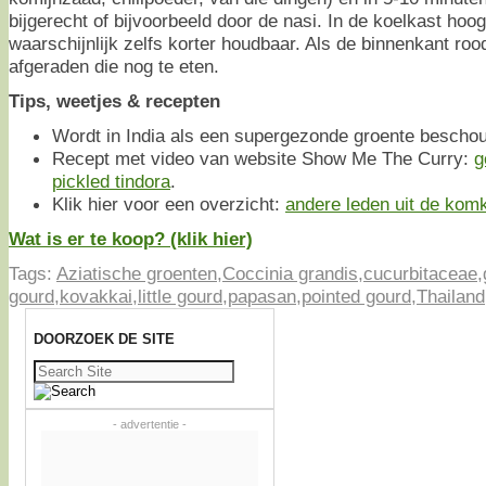
bijgerecht of bijvoorbeeld door de nasi. In de koelkast ho
waarschijnlijk zelfs korter houdbaar. Als de binnenkant roo
afgeraden die nog te eten.
Tips, weetjes & recepten
Wordt in India als een supergezonde groente bescho
Recept met video van website Show Me The Curry:
g
pickled tindora
.
Klik hier voor een overzicht:
andere leden uit de kom
Wat is er te koop? (klik hier)
Tags:
Aziatische groenten
,
Coccinia grandis
,
cucurbitaceae
,
gourd
,
kovakkai
,
little gourd
,
papasan
,
pointed gourd
,
Thailand
DOORZOEK DE SITE
Zoeken
naar:
- advertentie -