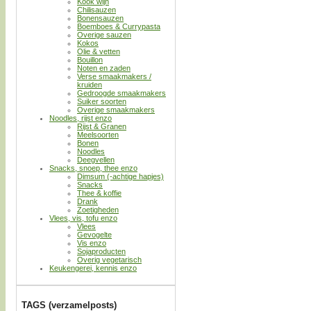
Kook wijn
Chilisauzen
Bonensauzen
Boemboes & Currypasta
Overige sauzen
Kokos
Olie & vetten
Bouillon
Noten en zaden
Verse smaakmakers /
kruiden
Gedroogde smaakmakers
Suiker soorten
Overige smaakmakers
Noodles, rijst enzo
Rijst & Granen
Meelsoorten
Bonen
Noodles
Deegvellen
Snacks, snoep, thee enzo
Dimsum (-achtige hapjes)
Snacks
Thee & koffie
Drank
Zoetigheden
Vlees, vis, tofu enzo
Vlees
Gevogelte
Vis enzo
Sojaproducten
Overig vegetarisch
Keukengerei, kennis enzo
TAGS (verzamelposts)