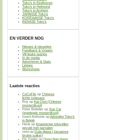
Toko’s in Eindhoven
Toko’s in Helmond
Toko’s in Arnhem
JAPANSE Toko’s
KOREAANSE Toko’s
INDIASE Toko’s
EN VERDER NOG
Nieuws & nieuwtjes
Feedback & Vragen
Vijf leuke quizjes
In de media
Adverteren & Stats
Linkjes
Workshops
Laatste reacties
CoCoFlix
op
Chinese
lichte sojasaus
Roy
op
Kai Choi (Chinese
mosterdkool)
Peter Bottelier
op
Xue Cai
(ingelegde mosterdkool)
Geert Anthonis
op
Adreslijst Toko’s
in België
Henk
op
Knapperige tofuvellen
gevuld met garnalen
remi
op
Gula djawa (Javaanse
bruine suiker)
Els Töpfer
op
Dong Nan Hang