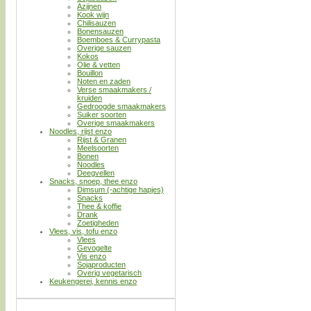
Azijnen
Kook wijn
Chilisauzen
Bonensauzen
Boemboes & Currypasta
Overige sauzen
Kokos
Olie & vetten
Bouillon
Noten en zaden
Verse smaakmakers /
kruiden
Gedroogde smaakmakers
Suiker soorten
Overige smaakmakers
Noodles, rijst enzo
Rijst & Granen
Meelsoorten
Bonen
Noodles
Deegvellen
Snacks, snoep, thee enzo
Dimsum (-achtige hapjes)
Snacks
Thee & koffie
Drank
Zoetigheden
Vlees, vis, tofu enzo
Vlees
Gevogelte
Vis enzo
Sojaproducten
Overig vegetarisch
Keukengerei, kennis enzo