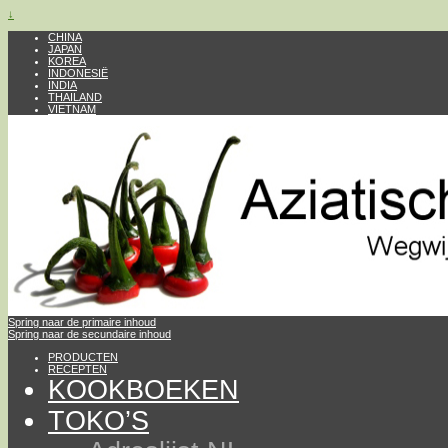
↓
CHINA
JAPAN
KOREA
INDONESIË
INDIA
THAILAND
VIETNAM
Spring naar de primaire inhoud
Spring naar de secundaire inhoud
PRODUCTEN
RECEPTEN
KOOKBOEKEN
TOKO’S