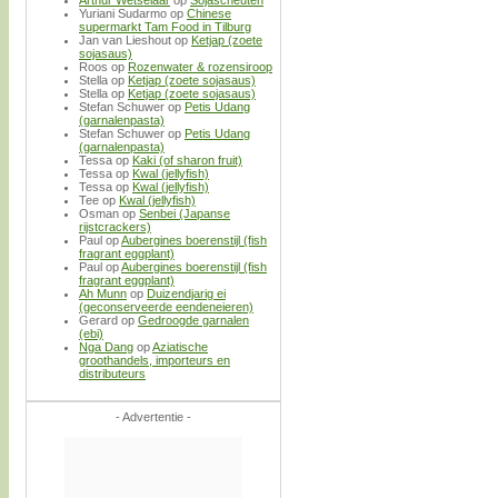
Yuriani Sudarmo
op
Chinese
supermarkt Tam Food in Tilburg
Jan van Lieshout
op
Ketjap (zoete
sojasaus)
Roos
op
Rozenwater & rozensiroop
Stella
op
Ketjap (zoete sojasaus)
Stella
op
Ketjap (zoete sojasaus)
Stefan Schuwer
op
Petis Udang
(garnalenpasta)
Stefan Schuwer
op
Petis Udang
(garnalenpasta)
Tessa
op
Kaki (of sharon fruit)
Tessa
op
Kwal (jellyfish)
Tessa
op
Kwal (jellyfish)
Tee
op
Kwal (jellyfish)
Osman
op
Senbei (Japanse
rijstcrackers)
Paul
op
Aubergines boerenstijl (fish
fragrant eggplant)
Paul
op
Aubergines boerenstijl (fish
fragrant eggplant)
Ah Munn
op
Duizendjarig ei
(geconserveerde eendeneieren)
Gerard
op
Gedroogde garnalen
(ebi)
Nga Dang
op
Aziatische
groothandels, importeurs en
distributeurs
- Advertentie -