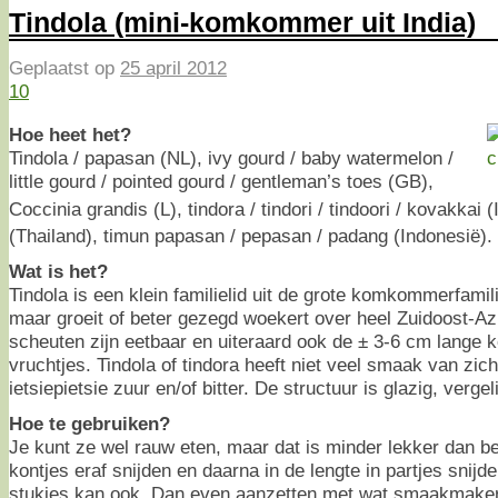
Tindola (mini-komkommer uit India)
Geplaatst op
25 april 2012
10
Hoe heet het?
Tindola / papasan (NL), ivy gourd / baby watermelon /
little gourd / pointed gourd / gentleman’s toes (GB),
Coccinia grandis (L), tindora / tindori / tindoori / kovakkai 
(Thailand), timun papasan / pepasan / padang (Indonesië).
Wat is het?
Tindola is een klein familielid uit de grote komkommerfamili
maar groeit of beter gezegd woekert over heel Zuidoost-Azi
scheuten zijn eetbaar en uiteraard ook de ± 3-6 cm lang
vruchtjes. Tindola of tindora heeft niet veel smaak van zich
ietsiepietsie zuur en/of bitter. De structuur is glazig, ver
Hoe te gebruiken?
Je kunt ze wel rauw eten, maar dat is minder lekker dan b
kontjes eraf snijden en daarna in de lengte in partjes snijd
stukjes kan ook. Dan even aanzetten met wat smaakmake