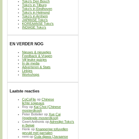
Toko’s Den Bosch
Toko’s in Tilburg
Toko’s in Eindhoven
Toko’s in Helmond
Toko’s in Arnhem
JAPANSE Toko’s
KOREAANSE Toko’s
INDIASE Toko’s
EN VERDER NOG
Nieuws & nieuwtjes
Feedback & Vragen
Vijf leuke quizjes
In de media
Adverteren & Stats
Linkjes
Workshops
Laatste reacties
CoCoFlix
op
Chinese
lichte sojasaus
Roy
op
Kai Choi (Chinese
mosterdkool)
Peter Bottelier
op
Xue Cai
(ingelegde mosterdkool)
Geert Anthonis
op
Adreslijst Toko’s
in België
Henk
op
Knapperige tofuvellen
gevuld met garnalen
remi
op
Gula djawa (Javaanse