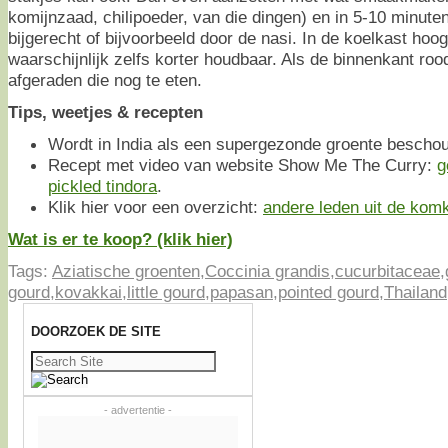
komijnzaad, chilipoeder, van die dingen) en in 5-10 minute
bijgerecht of bijvoorbeeld door de nasi. In de koelkast ho
waarschijnlijk zelfs korter houdbaar. Als de binnenkant roo
afgeraden die nog te eten.
Tips, weetjes & recepten
Wordt in India als een supergezonde groente bescho
Recept met video van website Show Me The Curry:
g
pickled tindora
.
Klik hier voor een overzicht:
andere leden uit de kom
Wat is er te koop? (klik hier)
Tags:
Aziatische groenten
,
Coccinia grandis
,
cucurbitaceae
,
gourd
,
kovakkai
,
little gourd
,
papasan
,
pointed gourd
,
Thailand
DOORZOEK DE SITE
Zoeken
naar:
- advertentie -