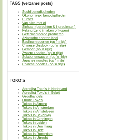
TAGS (verzamelposts)
Sushi benodigdheden
Okonomiyaki benodigdheden
Curry’s
Van alles met ei
Sichuan (gerechten & ingredienten)
Peking Eend (maken of kopen)
Gefermenteerde producten
Aziatische soorten Kool
Basilicum soorten (op ’n rijtje)
Chinese Bieslook (op ’n rijtje)
Gember (op ’n rijtje)
Zwarte zaadjes (op ’n rijtje)
Sojabonensauzen (op ’n rijtje)
Japanse noodles (op ’n rijtje)
Chinese noodles (op ’n rijtje)
TOKO’S
Adreslijst Toko’s in Nederland
Adreslijst Toko’s in België
Groothandels
Online Toko’s
Toko’s in Almere
Toko’s in Amsterdam
Toko’s in Amstelveen
Toko’s in Beverwijk
Toko’s in Groningen
Toko’s in Leiden
Toko’s in Den Haag
Toko’s in Delft
Toko’s in Rotterdam
Toko’s in Utrecht