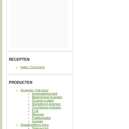
RECEPTEN
Index / Overzicht
PRODUCTEN
Groenten, fruit enzo
Ingemaakt/pickled
Blad/stengel groenten
Groene kruiden
Wortel/knol groenten
Vrucht/peul groenten
Fruit
Bloemen
Paddestoelen
Zeewier
Smaakmakers enzo
Sojasauzen