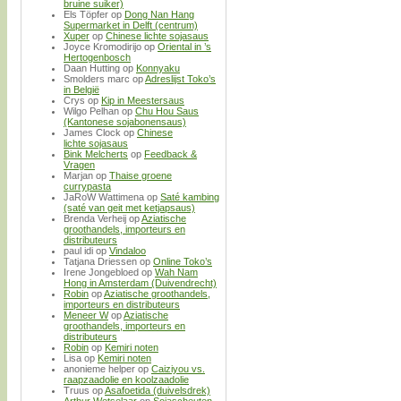
bruine suiker)
Els Töpfer
op
Dong Nan Hang
Supermarket in Delft (centrum)
Xuper
op
Chinese lichte sojasaus
Joyce Kromodirijo
op
Oriental in ’s
Hertogenbosch
Daan Hutting
op
Konnyaku
Smolders marc
op
Adreslijst Toko’s
in België
Crys
op
Kip in Meestersaus
Wilgo Pelhan
op
Chu Hou Saus
(Kantonese sojabonensaus)
James Clock
op
Chinese
lichte sojasaus
Bink Melcherts
op
Feedback &
Vragen
Marjan
op
Thaise groene
currypasta
JaRoW Wattimena
op
Saté kambing
(saté van geit met ketjapsaus)
Brenda Verheij
op
Aziatische
groothandels, importeurs en
distributeurs
paul idi
op
Vindaloo
Tatjana Driessen
op
Online Toko’s
Irene Jongebloed
op
Wah Nam
Hong in Amsterdam (Duivendrecht)
Robin
op
Aziatische groothandels,
importeurs en distributeurs
Meneer W
op
Aziatische
groothandels, importeurs en
distributeurs
Robin
op
Kemiri noten
Lisa
op
Kemiri noten
anonieme helper
op
Caiziyou vs.
raapzaadolie en koolzaadolie
Truus
op
Asafoetida (duivelsdrek)
Arthur Wetselaar
op
Sojascheuten