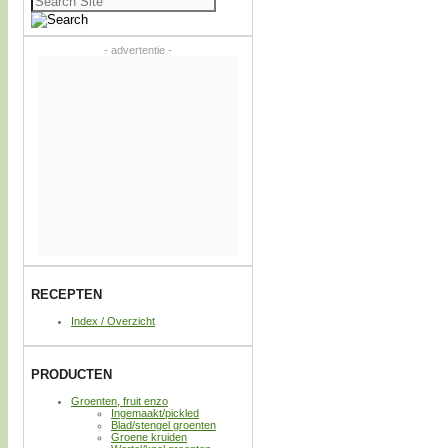
naar:
- advertentie -
RECEPTEN
Index / Overzicht
PRODUCTEN
Groenten, fruit enzo
Ingemaakt/pickled
Blad/stengel groenten
Groene kruiden