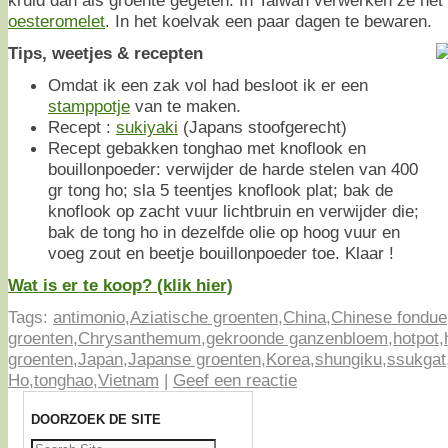
oesteromelet
. In het koelvak een paar dagen te bewaren.
Tips, weetjes & recepten
Omdat ik een zak vol had besloot ik er een
stamppotje
van te maken.
Recept :
sukiyaki
(Japans stoofgerecht)
Recept gebakken tonghao met knoflook en
bouillonpoeder: verwijder de harde stelen van 400
gr tong ho; sla 5 teentjes knoflook plat; bak de
knoflook op zacht vuur lichtbruin en verwijder die;
bak de tong ho in dezelfde olie op hoog vuur en
voeg zout en beetje bouillonpoeder toe. Klaar !
Wat is er te koop? (klik hier)
Tags:
antimonio
,
Aziatische groenten
,
China
,
Chinese fondue
groenten
,
Chrysanthemum
,
gekroonde ganzenbloem
,
hotpot
,
groenten
,
Japan
,
Japanse groenten
,
Korea
,
shungiku
,
ssukgat
Ho
,
tonghao
,
Vietnam
|
Geef een reactie
DOORZOEK DE SITE
Zoeken