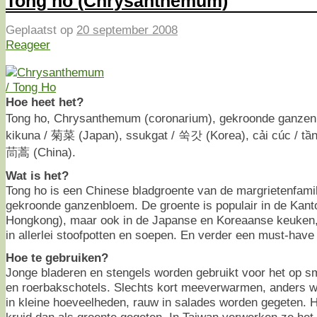
Tong ho (Chrysanthemum)
Geplaatst op
20 september 2008
Reageer
Hoe heet het?
Tong ho, Chrysanthemum (coronarium), gekroonde ganzen
kikuna / 菊菜 (Japan), ssukgat / 쑥갓 (Korea), cải cúc / tần
茼蒿 (China).
Wat is het?
Tong ho is een Chinese bladgroente van de margrietenfamil
gekroonde ganzenbloem. De groente is populair in de Ka
Hongkong), maar ook in de Japanse en Koreaanse keuken,
in allerlei stoofpotten en soepen. En verder een must-have
Hoe te gebruiken?
Jonge bladeren en stengels worden gebruikt voor het op 
en roerbakschotels. Slechts kort meeverwarmen, anders wor
in kleine hoeveelheden, rauw in salades worden gegeten. H
kruid dan als groente gegeten. In Taiwan verwerken ze he