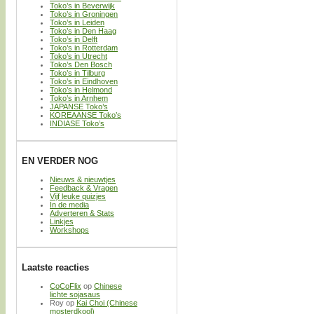
Toko’s in Beverwijk
Toko’s in Groningen
Toko’s in Leiden
Toko’s in Den Haag
Toko’s in Delft
Toko’s in Rotterdam
Toko’s in Utrecht
Toko’s Den Bosch
Toko’s in Tilburg
Toko’s in Eindhoven
Toko’s in Helmond
Toko’s in Arnhem
JAPANSE Toko’s
KOREAANSE Toko’s
INDIASE Toko’s
EN VERDER NOG
Nieuws & nieuwtjes
Feedback & Vragen
Vijf leuke quizjes
In de media
Adverteren & Stats
Linkjes
Workshops
Laatste reacties
CoCoFlix
op
Chinese
lichte sojasaus
Roy
op
Kai Choi (Chinese
mosterdkool)