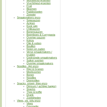
Wortel/knol groenten
Vrucht/peul groenten
Fruit
Bloemen
Paddestoelen
Zeewier
Smaakmakers enzo
Sojasauzen
Azijnen
Kook wijn
Chilisauzen
Bonensauzen
Boemboes & Currypasta
Overige sauzen
Kokos
Olie & vetten
Bouillon
Noten en zaden
Verse smaakmakers /
kruiden
Gedroogde smaakmakers
Suiker soorten
Overige smaakmakers
Noodles, rijst enzo
Rijst & Granen
Meelsoorten
Bonen
Noodles
Deegvellen
Snacks, snoep, thee enzo
Dimsum (-achtige hapjes)
Snacks
Thee & koffie
Drank
Zoetigheden
Vlees, vis, tofu enzo
Vlees
Gevogelte