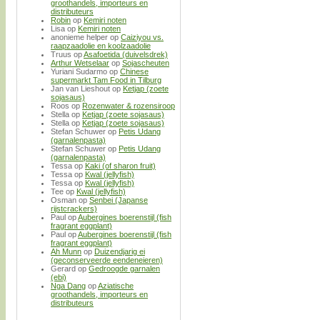
groothandels, importeurs en
distributeurs
Robin
op
Kemiri noten
Lisa
op
Kemiri noten
anonieme helper
op
Caiziyou vs.
raapzaadolie en koolzaadolie
Truus
op
Asafoetida (duivelsdrek)
Arthur Wetselaar
op
Sojascheuten
Yuriani Sudarmo
op
Chinese
supermarkt Tam Food in Tilburg
Jan van Lieshout
op
Ketjap (zoete
sojasaus)
Roos
op
Rozenwater & rozensiroop
Stella
op
Ketjap (zoete sojasaus)
Stella
op
Ketjap (zoete sojasaus)
Stefan Schuwer
op
Petis Udang
(garnalenpasta)
Stefan Schuwer
op
Petis Udang
(garnalenpasta)
Tessa
op
Kaki (of sharon fruit)
Tessa
op
Kwal (jellyfish)
Tessa
op
Kwal (jellyfish)
Tee
op
Kwal (jellyfish)
Osman
op
Senbei (Japanse
rijstcrackers)
Paul
op
Aubergines boerenstijl (fish
fragrant eggplant)
Paul
op
Aubergines boerenstijl (fish
fragrant eggplant)
Ah Munn
op
Duizendjarig ei
(geconserveerde eendeneieren)
Gerard
op
Gedroogde garnalen
(ebi)
Nga Dang
op
Aziatische
groothandels, importeurs en
distributeurs