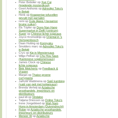
Peter Bottelier
op
Xue Cai
(ingelegde mosterdkool)
Geert Anthonis
op
Adreslijst Toko’s
in België
Henk
op
Knapperige tofuvellen
gevuld met garnalen
remi
op
Gula djawa (Javaanse
bruine suiker)
Els Töpfer
op
Dong Nan Hang
Supermarket in Delft (centrum)
Xuper
op
Chinese lichte sojasaus
Joyce Kromodirijo
op
Oriental in ’s
Hertogenbosch
Daan Hutting
op
Konnyaku
Smolders marc
op
Adreslijst Toko’s
in België
Crys
op
Kip in Meestersaus
Wilgo Pelhan
op
Chu Hou Saus
(Kantonese sojabonensaus)
James Clock
op
Chinese
lichte sojasaus
Bink Melcherts
op
Feedback &
Vragen
Marjan
op
Thaise groene
currypasta
JaRoW Wattimena
op
Saté kambing
(saté van geit met ketjapsaus)
Brenda Verheij
op
Aziatische
groothandels, importeurs en
distributeurs
paul idi
op
Vindaloo
Tatjana Driessen
op
Online Toko’s
Irene Jongebloed
op
Wah Nam
Hong in Amsterdam (Duivendrecht)
Robin
op
Aziatische groothandels,
importeurs en distributeurs
Meneer W
op
Aziatische