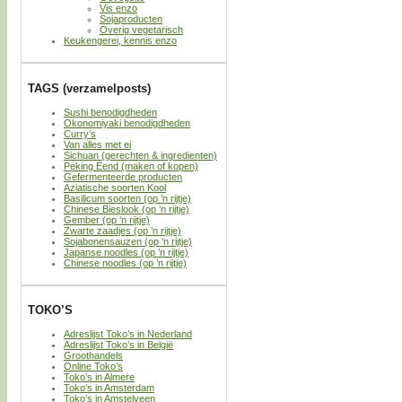
Vis enzo
Sojaproducten
Overig vegetarisch
Keukengerei, kennis enzo
TAGS (verzamelposts)
Sushi benodigdheden
Okonomiyaki benodigdheden
Curry’s
Van alles met ei
Sichuan (gerechten & ingredienten)
Peking Eend (maken of kopen)
Gefermenteerde producten
Aziatische soorten Kool
Basilicum soorten (op ’n rijtje)
Chinese Bieslook (op ’n rijtje)
Gember (op ’n rijtje)
Zwarte zaadjes (op ’n rijtje)
Sojabonensauzen (op ’n rijtje)
Japanse noodles (op ’n rijtje)
Chinese noodles (op ’n rijtje)
TOKO’S
Adreslijst Toko’s in Nederland
Adreslijst Toko’s in België
Groothandels
Online Toko’s
Toko’s in Almere
Toko’s in Amsterdam
Toko’s in Amstelveen