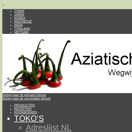
↓
CHINA
JAPAN
KOREA
INDONESIË
INDIA
THAILAND
VIETNAM
Spring naar de primaire inhoud
Spring naar de secundaire inhoud
PRODUCTEN
RECEPTEN
KOOKBOEKEN
TOKO’S
Adreslijst NL