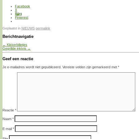
Facebook
X
Print
Pinterest
Geplaatst in
NIEUWS
permalink
Berichtnavigatie
←
Kikkerbilletjes
Gegrillde inktvis
→
Geef een reactie
Je e-mailadres wordt niet gepubliceerd.
Vereiste velden zijn gemarkeerd met
*
Reactie
*
Naam
*
E-mail
*
Site