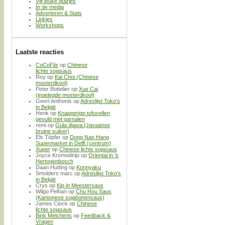
Vijf leuke quizjes
In de media
Adverteren & Stats
Linkjes
Workshops
Laatste reacties
CoCoFlix
op
Chinese
lichte sojasaus
Roy
op
Kai Choi (Chinese
mosterdkool)
Peter Bottelier
op
Xue Cai
(ingelegde mosterdkool)
Geert Anthonis
op
Adreslijst Toko’s
in België
Henk
op
Knapperige tofuvellen
gevuld met garnalen
remi
op
Gula djawa (Javaanse
bruine suiker)
Els Töpfer
op
Dong Nan Hang
Supermarket in Delft (centrum)
Xuper
op
Chinese lichte sojasaus
Joyce Kromodirijo
op
Oriental in ’s
Hertogenbosch
Daan Hutting
op
Konnyaku
Smolders marc
op
Adreslijst Toko’s
in België
Crys
op
Kip in Meestersaus
Wilgo Pelhan
op
Chu Hou Saus
(Kantonese sojabonensaus)
James Clock
op
Chinese
lichte sojasaus
Bink Melcherts
op
Feedback &
Vragen