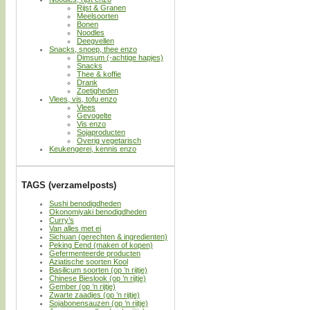
Rijst & Granen
Meelsoorten
Bonen
Noodles
Deegvellen
Snacks, snoep, thee enzo
Dimsum (-achtige hapjes)
Snacks
Thee & koffie
Drank
Zoetigheden
Vlees, vis, tofu enzo
Vlees
Gevogelte
Vis enzo
Sojaproducten
Overig vegetarisch
Keukengerei, kennis enzo
TAGS (verzamelposts)
Sushi benodigdheden
Okonomiyaki benodigdheden
Curry’s
Van alles met ei
Sichuan (gerechten & ingredienten)
Peking Eend (maken of kopen)
Gefermenteerde producten
Aziatische soorten Kool
Basilicum soorten (op ’n rijtje)
Chinese Bieslook (op ’n rijtje)
Gember (op ’n rijtje)
Zwarte zaadjes (op ’n rijtje)
Sojabonensauzen (op ’n rijtje)