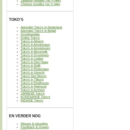
Japanse noodles (op ’n rijtje)
Chinese noodles (op ’n rijtje)
TOKO’S
Adreslijst Toko’s in Nederland
Adreslijst Toko’s in België
Groothandels
Online Toko’s
Toko’s in Almere
Toko’s in Amsterdam
Toko’s in Amstelveen
Toko’s in Beverwijk
Toko’s in Groningen
Toko’s in Leiden
Toko’s in Den Haag
Toko’s in Delft
Toko’s in Rotterdam
Toko’s in Utrecht
Toko’s Den Bosch
Toko’s in Tilburg
Toko’s in Eindhoven
Toko’s in Helmond
Toko’s in Arnhem
JAPANSE Toko’s
KOREAANSE Toko’s
INDIASE Toko’s
EN VERDER NOG
Nieuws & nieuwtjes
Feedback & Vragen