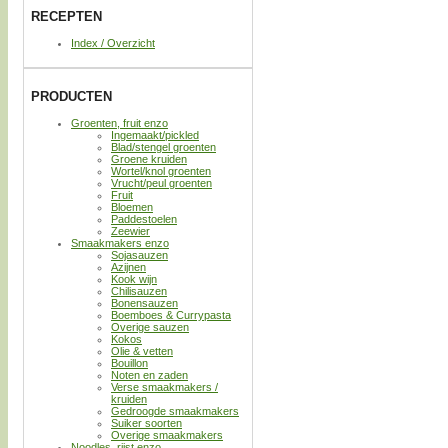
RECEPTEN
Index / Overzicht
PRODUCTEN
Groenten, fruit enzo
Ingemaakt/pickled
Blad/stengel groenten
Groene kruiden
Wortel/knol groenten
Vrucht/peul groenten
Fruit
Bloemen
Paddestoelen
Zeewier
Smaakmakers enzo
Sojasauzen
Azijnen
Kook wijn
Chilisauzen
Bonensauzen
Boemboes & Currypasta
Overige sauzen
Kokos
Olie & vetten
Bouillon
Noten en zaden
Verse smaakmakers /
kruiden
Gedroogde smaakmakers
Suiker soorten
Overige smaakmakers
Noodles, rijst enzo