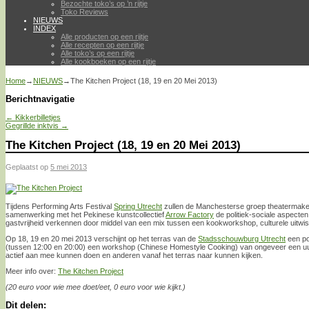
Bezochte toko’s op ’n rijtje
Toko Reviews
NIEUWS
INDEX
Alle producten op een rijtje
Alle recepten op een rijtje
Alle toko’s op een rijtje
Alle kookboeken op een rijtje
Home
→
NIEUWS
→
The Kitchen Project (18, 19 en 20 Mei 2013)
Berichtnavigatie
←
Kikkerbilletjes
Gegrillde inktvis
→
The Kitchen Project (18, 19 en 20 Mei 2013)
Geplaatst op
5 mei 2013
Tijdens Performing Arts Festival
Spring Utrecht
zullen de Manchesterse groep theatermaker
samenwerking met het Pekinese kunstcollectief
Arrow Factory
de politiek-sociale aspecte
gastvrijheid verkennen door middel van een mix tussen een kookworkshop, culturele uitwiss
Op 18, 19 en 20 mei 2013 verschijnt op het terras van de
Stadsschouwburg Utrecht
een po
(tussen 12:00 en 20:00) een workshop (Chinese Homestyle Cooking) van ongeveer een u
actief aan mee kunnen doen en anderen vanaf het terras naar kunnen kijken.
Meer info over:
The Kitchen Project
(20 euro voor wie mee doet/eet, 0 euro voor wie kijkt.)
Dit delen: