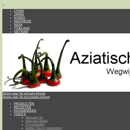
↓
CHINA
JAPAN
KOREA
INDONESIË
INDIA
THAILAND
VIETNAM
Spring naar de primaire inhoud
Spring naar de secundaire inhoud
PRODUCTEN
RECEPTEN
KOOKBOEKEN
TOKO’S
Adreslijst NL
Adreslijst België
Groothandels
Online Toko’s (webshops)