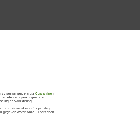
s / performance artist
Quarantine
in
n van eten en opvattingen over
eling en voorstelling.
p-up restaurant waar 5x per dag
ur gegeven wordt waar 10 personen