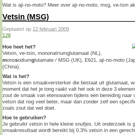
Wat is aji-no-moto? Meer over aji-no-moto, msg, ve-tsin a
Vetsin (MSG)
Geplaatst op
12 februari 2009
128
Hoe heet het?
Vetsin, ve-tsin, mononatriumglutamaat (NL),
m
ono
s
odium
g
lutamate / MSG (UK), E621, aji-no-moto (Ja
(China).
Wat is het?
Vetsin is een smaakversterker die bestaat uit glutamaat, w
moment dat het je tong raakt valt het ook in deze 3 element
zout de smaak van etenswaren tijdens een bereiding naar 
vetsin dat nog veel beter, maar dan zonder zelf een specif
zoals zout dat wel doet.
Hoe te gebruiken?
Je gebruikt vetsin in hele kleine snufjes. Uit onderzoek is 
smaakresultaat wordt bereikt bij 0.3% vetsin in een gerecht