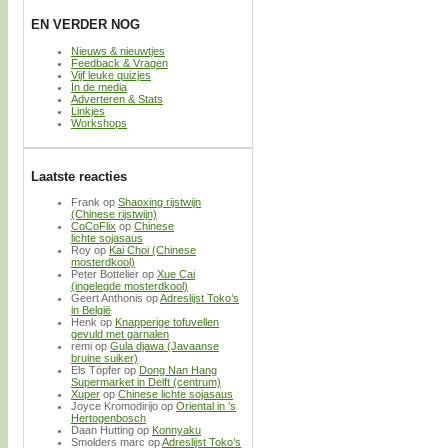
EN VERDER NOG
Nieuws & nieuwtjes
Feedback & Vragen
Vijf leuke quizjes
In de media
Adverteren & Stats
Linkjes
Workshops
Laatste reacties
Frank
op
Shaoxing rijstwijn
(Chinese rijstwijn)
CoCoFlix
op
Chinese
lichte sojasaus
Roy
op
Kai Choi (Chinese
mosterdkool)
Peter Bottelier
op
Xue Cai
(ingelegde mosterdkool)
Geert Anthonis
op
Adreslijst Toko’s
in België
Henk
op
Knapperige tofuvellen
gevuld met garnalen
remi
op
Gula djawa (Javaanse
bruine suiker)
Els Töpfer
op
Dong Nan Hang
Supermarket in Delft (centrum)
Xuper
op
Chinese lichte sojasaus
Joyce Kromodirijo
op
Oriental in ’s
Hertogenbosch
Daan Hutting
op
Konnyaku
Smolders marc
op
Adreslijst Toko’s