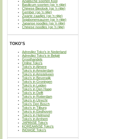
Aziatische soorten Kool
Basilicum soorten (op ’n rijtje)
Chinese Bieslook (op ’n rijtje)
Gember (op ’n rijtje)
Zwarte zaadjes (op ’n rijtje)
Sojabonensauzen (op ’n rijtje)
Japanse noodles (op ’n rijtje)
Chinese noodles (op ’n rijtje)
TOKO’S
Adreslijst Toko’s in Nederland
Adreslijst Toko’s in België
Groothandels
Online Toko’s
Toko’s in Almere
Toko’s in Amsterdam
Toko’s in Amstelveen
Toko’s in Beverwijk
Toko’s in Groningen
Toko’s in Leiden
Toko’s in Den Haag
Toko’s in Delft
Toko’s in Rotterdam
Toko’s in Utrecht
Toko’s Den Bosch
Toko’s in Tilburg
Toko’s in Eindhoven
Toko’s in Helmond
Toko’s in Arnhem
JAPANSE Toko’s
KOREAANSE Toko’s
INDIASE Toko’s