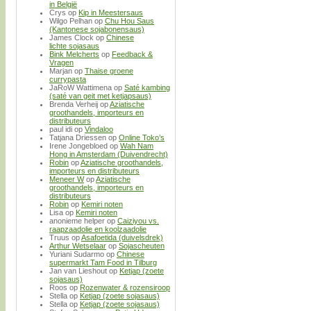
in België
Crys
op
Kip in Meestersaus
Wilgo Pelhan
op
Chu Hou Saus
(Kantonese sojabonensaus)
James Clock
op
Chinese
lichte sojasaus
Bink Melcherts
op
Feedback &
Vragen
Marjan
op
Thaise groene
currypasta
JaRoW Wattimena
op
Saté kambing
(saté van geit met ketjapsaus)
Brenda Verheij
op
Aziatische
groothandels, importeurs en
distributeurs
paul idi
op
Vindaloo
Tatjana Driessen
op
Online Toko’s
Irene Jongebloed
op
Wah Nam
Hong in Amsterdam (Duivendrecht)
Robin
op
Aziatische groothandels,
importeurs en distributeurs
Meneer W
op
Aziatische
groothandels, importeurs en
distributeurs
Robin
op
Kemiri noten
Lisa
op
Kemiri noten
anonieme helper
op
Caiziyou vs.
raapzaadolie en koolzaadolie
Truus
op
Asafoetida (duivelsdrek)
Arthur Wetselaar
op
Sojascheuten
Yuriani Sudarmo
op
Chinese
supermarkt Tam Food in Tilburg
Jan van Lieshout
op
Ketjap (zoete
sojasaus)
Roos
op
Rozenwater & rozensiroop
Stella
op
Ketjap (zoete sojasaus)
Stella
op
Ketjap (zoete sojasaus)