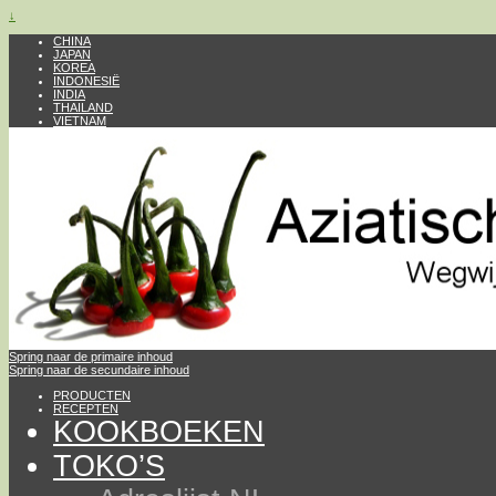
↓
CHINA
JAPAN
KOREA
INDONESIË
INDIA
THAILAND
VIETNAM
Spring naar de primaire inhoud
Spring naar de secundaire inhoud
PRODUCTEN
RECEPTEN
KOOKBOEKEN
TOKO’S