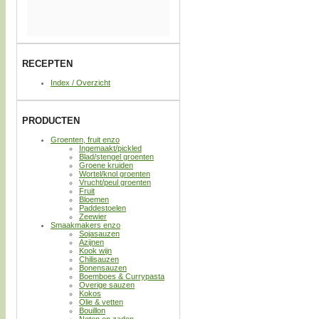
RECEPTEN
Index / Overzicht
PRODUCTEN
Groenten, fruit enzo
Ingemaakt/pickled
Blad/stengel groenten
Groene kruiden
Wortel/knol groenten
Vrucht/peul groenten
Fruit
Bloemen
Paddestoelen
Zeewier
Smaakmakers enzo
Sojasauzen
Azijnen
Kook wijn
Chilisauzen
Bonensauzen
Boemboes & Currypasta
Overige sauzen
Kokos
Olie & vetten
Bouillon
Noten en zaden