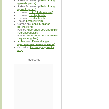
Stefan Schuwer
op
Petis Udang
(garnalenpasta)
Stefan Schuwer
op
Petis Udang
(garnalenpasta)
Tessa
op
Kaki (of sharon fruit)
Tessa
op
Kwal (jellyfish)
Tessa
op
Kwal (jellyfish)
Tee
op
Kwal (jellyfish)
Osman
op
Senbei (Japanse
rijstcrackers)
Paul
op
Aubergines boerenstijl (fish
fragrant eggplant)
Paul
op
Aubergines boerenstijl (fish
fragrant eggplant)
Ah Munn
op
Duizendjarig ei
(geconserveerde eendeneieren)
Gerard
op
Gedroogde garnalen
(ebi)
- Advertentie -