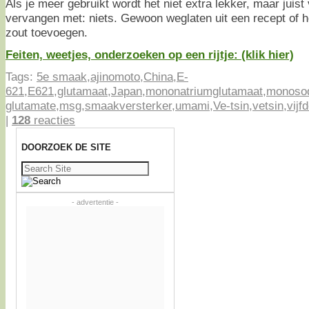
Als je meer gebruikt wordt het niet extra lekker, maar juist
vervangen met: niets. Gewoon weglaten uit een recept of h
zout toevoegen.
Feiten, weetjes, onderzoeken op een rijtje: (klik hier)
Tags:
5e smaak
,
ajinomoto
,
China
,
E-
621
,
E621
,
glutamaat
,
Japan
,
mononatriumglutamaat
,
monoso
glutamate
,
msg
,
smaakversterker
,
umami
,
Ve-tsin
,
vetsin
,
vijf
|
128
reacties
DOORZOEK DE SITE
Zoeken
naar:
- advertentie -