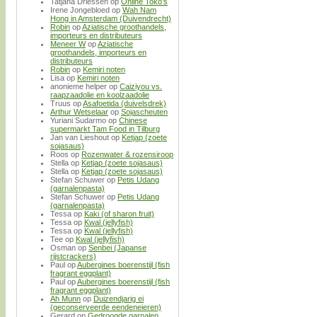
Tatjana Driessen
op
Online Toko’s
Irene Jongebloed
op
Wah Nam
Hong in Amsterdam (Duivendrecht)
Robin
op
Aziatische groothandels,
importeurs en distributeurs
Meneer W
op
Aziatische
groothandels, importeurs en
distributeurs
Robin
op
Kemiri noten
Lisa
op
Kemiri noten
anonieme helper
op
Caiziyou vs.
raapzaadolie en koolzaadolie
Truus
op
Asafoetida (duivelsdrek)
Arthur Wetselaar
op
Sojascheuten
Yuriani Sudarmo
op
Chinese
supermarkt Tam Food in Tilburg
Jan van Lieshout
op
Ketjap (zoete
sojasaus)
Roos
op
Rozenwater & rozensiroop
Stella
op
Ketjap (zoete sojasaus)
Stella
op
Ketjap (zoete sojasaus)
Stefan Schuwer
op
Petis Udang
(garnalenpasta)
Stefan Schuwer
op
Petis Udang
(garnalenpasta)
Tessa
op
Kaki (of sharon fruit)
Tessa
op
Kwal (jellyfish)
Tessa
op
Kwal (jellyfish)
Tee
op
Kwal (jellyfish)
Osman
op
Senbei (Japanse
rijstcrackers)
Paul
op
Aubergines boerenstijl (fish
fragrant eggplant)
Paul
op
Aubergines boerenstijl (fish
fragrant eggplant)
Ah Munn
op
Duizendjarig ei
(geconserveerde eendeneieren)
Gerard
op
Gedroogde garnalen