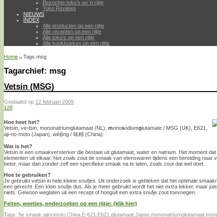
Bezochte toko’s op ’n rijtje
Toko Reviews
NIEUWS
INDEX
Alle producten op een rijtje
Alle recepten op een rijtje
Alle toko’s op een rijtje
Alle kookboeken op een rijtje
Home
→Tags
msg
Tagarchief:
msg
Vetsin (MSG)
Geplaatst op
12 februari 2009
128
Hoe heet het?
Vetsin, ve-tsin, mononatriumglutamaat (NL),
m
ono
s
odium
g
lutamate / MSG (UK), E621,
aji-no-moto (Japan), wèijīng / 味精 (China).
Wat is het?
Vetsin is een smaakversterker die bestaat uit glutamaat, water en natrium. Het moment dat h
elementen uit elkaar. Net zoals zout de smaak van etenswaren tijdens een bereiding naar v
beter, maar dan zonder zelf een specifieke smaak na te laten, zoals zout dat wel doet.
Hoe te gebruiken?
Je gebruikt vetsin in hele kleine snufjes. Uit onderzoek is gebleken dat het optimale smaakre
een gerecht. Een klein snufje dus. Als je meer gebruikt wordt het niet extra lekker, maar ju
niets. Gewoon weglaten uit een recept of hooguit een extra snufje zout toevoegen.
Feiten, weetjes, onderzoeken op een rijtje: (klik hier)
Tags:
5e smaak
,
ajinomoto
,
China
,
E-621
,
E621
,
glutamaat
,
Japan
,
mononatriumglutamaat
,
mon