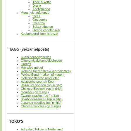
Thee & koffie
Drank
Zoetigheden
Vlees, vis, tofu enzo
Vlees
Gevogelte
Vis enzo
Sojaproducten
Overig vegetarisch
Keukengerei, kennis enzo
TAGS (verzamelposts)
Sushi benodigdheden
Okonomiyaki benodigdheden
Curry’s
Van alles met ei
Sichuan (gerechten & ingredienten)
Peking Eend (maken of kopen)
Gefermenteerde producten
Aziatische soorten Kool
Basilicum soorten (op ’n rijtje)
Chinese Bieslook (op ’n rijtje)
Gember (op ’n rijtje)
Zwarte zaadjes (op ’n rijtje)
Sojabonensauzen (op ’n rijtje)
Japanse noodles (op ’n rijtje)
Chinese noodles (op ’n rijtje)
TOKO’S
Adreslijst Toko’s in Nederland