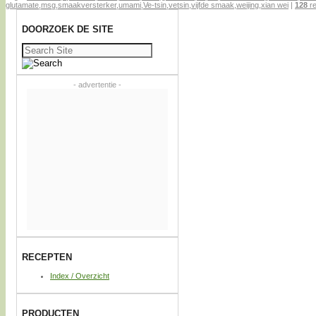
glutamate
,
msg
,
smaakversterker
,
umami
,
Ve-tsin
,
vetsin
,
vijfde smaak
,
weijing
,
xian wei
|
128
re
DOORZOEK DE SITE
Zoeken
naar:
- advertentie -
RECEPTEN
Index / Overzicht
PRODUCTEN