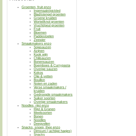
Groenten, fruit enzo
Ingemaakt/pickled
Blad/stengel groenten
Groene kruiden
Wortel/knol groenten
Vrucht/peul groenten
Fruit
Bloemen
Paddestoelen
Zeewier
Smaakmakers enzo
Sojasauzen
Azijnen
Kook wijn
Chilisauzen
Bonensauzen
Boemboes & Currypasta
Overige sauzen
Kokos
Olie & vetten
Bouillon
Noten en zaden
Verse smaakmakers /
kruiden
Gedroogde smaakmakers
Suiker soorten
Overige smaakmakers
Noodles, rijst enzo
Rijst & Granen
Meelsoorten
Bonen
Noodles
Deegvellen
Snacks, snoep, thee enzo
Dimsum (-achtige hapjes)
Snacks