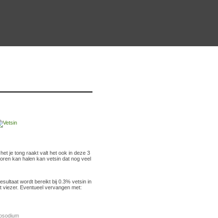
et je tong raakt valt het ook in deze 3
oren kan halen kan vetsin dat nog veel
sultaat wordt bereikt bij 0.3% vetsin in
ist viezer. Eventueel vervangen met:
osodium