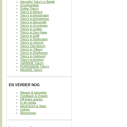
Adreslijst Toko’s in België
Groothandels
Online Toko’s
Toko’s in Almere
Toko’s in Amsterdam
Toko’s in Amstelveen
Toko’s in Beverwijk
Toko’s in Groningen
Toko’s in Leiden
Toko’s in Den Haag
Toko’s in Delft
Toko’s in Rotterdam
Toko’s in Utrecht
Toko’s Den Bosch
Toko’s in Tilburg
Toko’s in Eindhoven
Toko’s in Helmond
Toko’s in Arnhem
JAPANSE Toko’s
KOREAANSE Toko’s
INDIASE Toko’s
EN VERDER NOG
Nieuws & nieuwtjes
Feedback & Vragen
Vijf leuke quizjes
In de media
Adverteren & Stats
Linkjes
Workshops