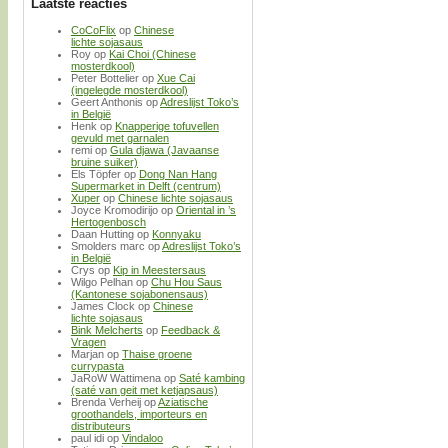
Laatste reacties
CoCoFlix
op
Chinese
lichte sojasaus
Roy
op
Kai Choi (Chinese
mosterdkool)
Peter Bottelier
op
Xue Cai
(ingelegde mosterdkool)
Geert Anthonis
op
Adreslijst Toko’s
in België
Henk
op
Knapperige tofuvellen
gevuld met garnalen
remi
op
Gula djawa (Javaanse
bruine suiker)
Els Töpfer
op
Dong Nan Hang
Supermarket in Delft (centrum)
Xuper
op
Chinese lichte sojasaus
Joyce Kromodirijo
op
Oriental in ’s
Hertogenbosch
Daan Hutting
op
Konnyaku
Smolders marc
op
Adreslijst Toko’s
in België
Crys
op
Kip in Meestersaus
Wilgo Pelhan
op
Chu Hou Saus
(Kantonese sojabonensaus)
James Clock
op
Chinese
lichte sojasaus
Bink Melcherts
op
Feedback &
Vragen
Marjan
op
Thaise groene
currypasta
JaRoW Wattimena
op
Saté kambing
(saté van geit met ketjapsaus)
Brenda Verheij
op
Aziatische
groothandels, importeurs en
distributeurs
paul idi
op
Vindaloo