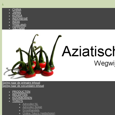
↓
CHINA
JAPAN
KOREA
INDONESIË
INDIA
THAILAND
VIETNAM
Spring naar de primaire inhoud
Spring naar de secundaire inhoud
PRODUCTEN
RECEPTEN
KOOKBOEKEN
TOKO’S
Adreslijst NL
Adreslijst België
Groothandels
Online Toko’s (webshops)