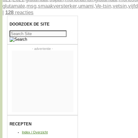
glutamate
,
msg
,
smaakversterker
,
umami
,
Ve-tsin
,
vetsin
,
vijf
|
128
reacties
DOORZOEK DE SITE
Zoeken
naar:
- advertentie -
RECEPTEN
Index / Overzicht