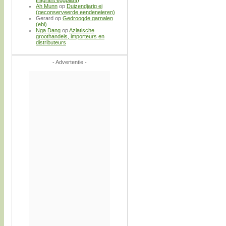
Ah Munn
op
Duizendjarig ei
(geconserveerde eendeneieren)
Gerard
op
Gedroogde garnalen
(ebi)
Nga Dang
op
Aziatische
groothandels, importeurs en
distributeurs
- Advertentie -