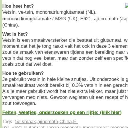
Hoe heet het?
Vetsin, ve-tsin, mononatriumglutamaat (NL),
m
ono
s
odium
g
lutamate / MSG (UK), E621, aji-no-moto (Ja
(China).
Wat is het?
Vetsin is een smaakversterker die bestaat uit glutamaat, w
moment dat het je tong raakt valt het ook in deze 3 element
zout de smaak van etenswaren tijdens een bereiding naar 
vetsin dat nog veel beter, maar dan zonder zelf een specif
zoals zout dat wel doet.
Hoe te gebruiken?
Je gebruikt vetsin in hele kleine snufjes. Uit onderzoek is 
smaakresultaat wordt bereikt bij 0.3% vetsin in een gerecht
Als je meer gebruikt wordt het niet extra lekker, maar juist
vervangen met: niets. Gewoon weglaten uit een recept of h
zout toevoegen.
Feiten, weetjes, onderzoeken op een rijtje: (klik hier)
Tags:
5e smaak
,
ajinomoto
,
China
,
E-
621
,
E621
,
glutamaat
,
Japan
,
mononatriumglutamaat
,
monoso