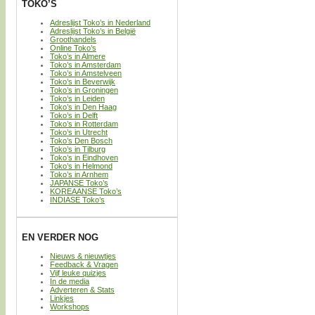
TOKO’S
Adreslijst Toko’s in Nederland
Adreslijst Toko’s in België
Groothandels
Online Toko’s
Toko’s in Almere
Toko’s in Amsterdam
Toko’s in Amstelveen
Toko’s in Beverwijk
Toko’s in Groningen
Toko’s in Leiden
Toko’s in Den Haag
Toko’s in Delft
Toko’s in Rotterdam
Toko’s in Utrecht
Toko’s Den Bosch
Toko’s in Tilburg
Toko’s in Eindhoven
Toko’s in Helmond
Toko’s in Arnhem
JAPANSE Toko’s
KOREAANSE Toko’s
INDIASE Toko’s
EN VERDER NOG
Nieuws & nieuwtjes
Feedback & Vragen
Vijf leuke quizjes
In de media
Adverteren & Stats
Linkjes
Workshops