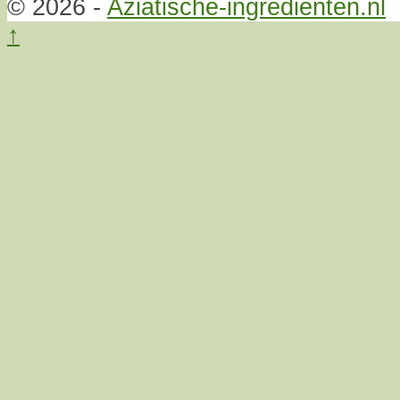
© 2026 -
Aziatische-ingrediënten.nl
↑