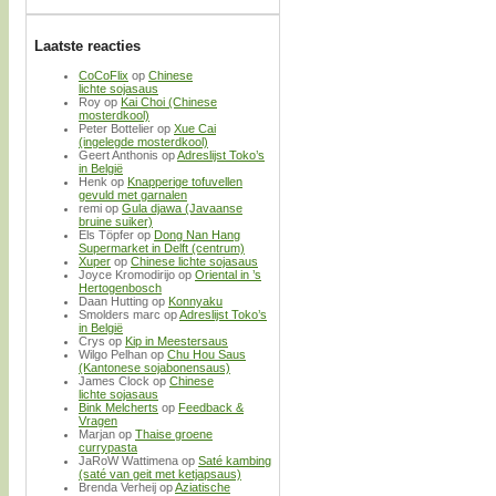
Laatste reacties
CoCoFlix
op
Chinese
lichte sojasaus
Roy
op
Kai Choi (Chinese
mosterdkool)
Peter Bottelier
op
Xue Cai
(ingelegde mosterdkool)
Geert Anthonis
op
Adreslijst Toko’s
in België
Henk
op
Knapperige tofuvellen
gevuld met garnalen
remi
op
Gula djawa (Javaanse
bruine suiker)
Els Töpfer
op
Dong Nan Hang
Supermarket in Delft (centrum)
Xuper
op
Chinese lichte sojasaus
Joyce Kromodirijo
op
Oriental in ’s
Hertogenbosch
Daan Hutting
op
Konnyaku
Smolders marc
op
Adreslijst Toko’s
in België
Crys
op
Kip in Meestersaus
Wilgo Pelhan
op
Chu Hou Saus
(Kantonese sojabonensaus)
James Clock
op
Chinese
lichte sojasaus
Bink Melcherts
op
Feedback &
Vragen
Marjan
op
Thaise groene
currypasta
JaRoW Wattimena
op
Saté kambing
(saté van geit met ketjapsaus)
Brenda Verheij
op
Aziatische