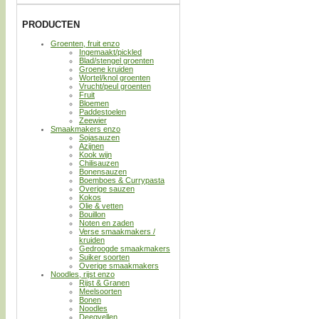
PRODUCTEN
Groenten, fruit enzo
Ingemaakt/pickled
Blad/stengel groenten
Groene kruiden
Wortel/knol groenten
Vrucht/peul groenten
Fruit
Bloemen
Paddestoelen
Zeewier
Smaakmakers enzo
Sojasauzen
Azijnen
Kook wijn
Chilisauzen
Bonensauzen
Boemboes & Currypasta
Overige sauzen
Kokos
Olie & vetten
Bouillon
Noten en zaden
Verse smaakmakers /
kruiden
Gedroogde smaakmakers
Suiker soorten
Overige smaakmakers
Noodles, rijst enzo
Rijst & Granen
Meelsoorten
Bonen
Noodles
Deegvellen