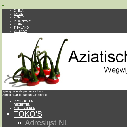
↓
CHINA
JAPAN
KOREA
INDONESIË
INDIA
THAILAND
VIETNAM
Spring naar de primaire inhoud
Spring naar de secundaire inhoud
PRODUCTEN
RECEPTEN
KOOKBOEKEN
TOKO’S
Adreslijst NL