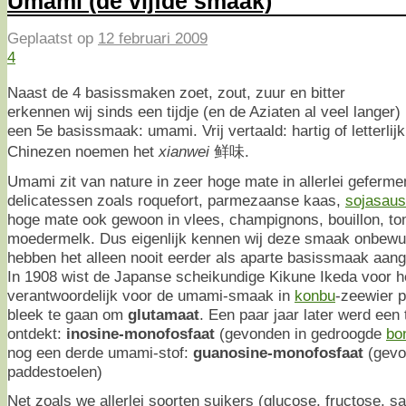
Umami (de vijfde smaak)
Geplaatst op
12 februari 2009
4
Naast de 4 basissmaken zoet, zout, zuur en bitter
erkennen wij sinds een tijdje (en de Aziaten al veel langer)
een 5e basissmaak: umami. Vrij vertaald: hartig of letterlijk
Chinezen noemen het
xianwei
鲜味.
Umami zit van nature in zeer hoge mate in allerlei geferme
delicatessen zoals roquefort, parmezaanse kaas,
sojasaus
hoge mate ook gewoon in vlees, champignons, bouillon, to
moedermelk. Dus eigenlijk kennen wij deze smaak onbewust
hebben het alleen nooit eerder als aparte basissmaak aan
In 1908 wist de Japanse scheikundige Kikune Ikeda voor he
verantwoordelijk voor de umami-smaak in
konbu
-zeewier p
bleek te gaan om
glutamaat
. Een paar jaar later werd ee
ontdekt:
inosine-monofosfaat
(gevonden in gedroogde
bo
nog een derde umami-stof:
guanosine-monofosfaat
(gevo
paddestoelen)
Net zoals we allerlei soorten suikers (glucose, fructose, s