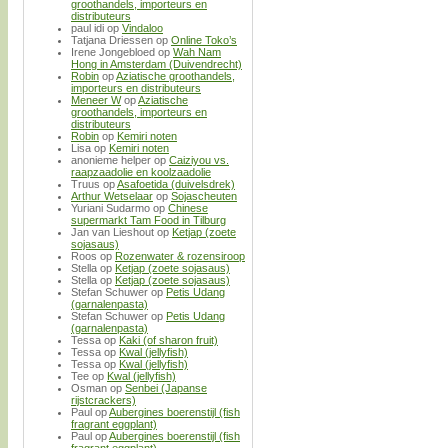
groothandels, importeurs en
distributeurs
paul idi
op
Vindaloo
Tatjana Driessen
op
Online Toko’s
Irene Jongebloed
op
Wah Nam
Hong in Amsterdam (Duivendrecht)
Robin
op
Aziatische groothandels,
importeurs en distributeurs
Meneer W
op
Aziatische
groothandels, importeurs en
distributeurs
Robin
op
Kemiri noten
Lisa
op
Kemiri noten
anonieme helper
op
Caiziyou vs.
raapzaadolie en koolzaadolie
Truus
op
Asafoetida (duivelsdrek)
Arthur Wetselaar
op
Sojascheuten
Yuriani Sudarmo
op
Chinese
supermarkt Tam Food in Tilburg
Jan van Lieshout
op
Ketjap (zoete
sojasaus)
Roos
op
Rozenwater & rozensiroop
Stella
op
Ketjap (zoete sojasaus)
Stella
op
Ketjap (zoete sojasaus)
Stefan Schuwer
op
Petis Udang
(garnalenpasta)
Stefan Schuwer
op
Petis Udang
(garnalenpasta)
Tessa
op
Kaki (of sharon fruit)
Tessa
op
Kwal (jellyfish)
Tessa
op
Kwal (jellyfish)
Tee
op
Kwal (jellyfish)
Osman
op
Senbei (Japanse
rijstcrackers)
Paul
op
Aubergines boerenstijl (fish
fragrant eggplant)
Paul
op
Aubergines boerenstijl (fish
fragrant eggplant)