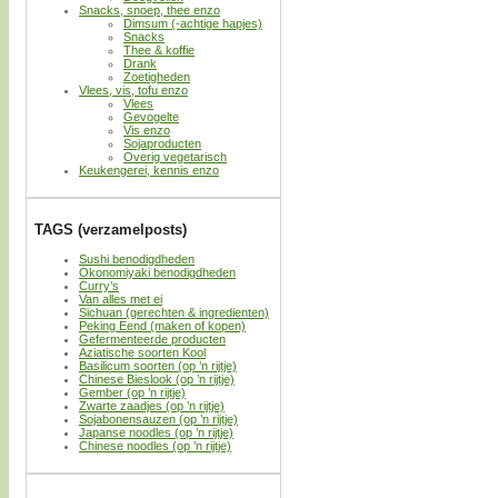
Snacks, snoep, thee enzo
Dimsum (-achtige hapjes)
Snacks
Thee & koffie
Drank
Zoetigheden
Vlees, vis, tofu enzo
Vlees
Gevogelte
Vis enzo
Sojaproducten
Overig vegetarisch
Keukengerei, kennis enzo
TAGS (verzamelposts)
Sushi benodigdheden
Okonomiyaki benodigdheden
Curry’s
Van alles met ei
Sichuan (gerechten & ingredienten)
Peking Eend (maken of kopen)
Gefermenteerde producten
Aziatische soorten Kool
Basilicum soorten (op ’n rijtje)
Chinese Bieslook (op ’n rijtje)
Gember (op ’n rijtje)
Zwarte zaadjes (op ’n rijtje)
Sojabonensauzen (op ’n rijtje)
Japanse noodles (op ’n rijtje)
Chinese noodles (op ’n rijtje)