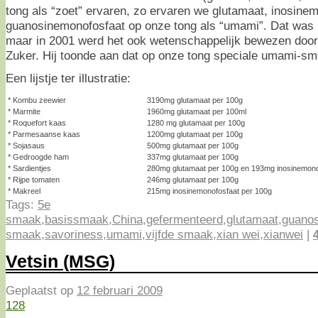
tong als “zoet” ervaren, zo ervaren we glutamaat, inosine
guanosinemonofosfaat op onze tong als “umami”. Dat was h
maar in 2001 werd het ook wetenschappelijk bewezen door
Zuker. Hij toonde aan dat op onze tong speciale umami-sm
Een lijstje ter illustratie:
* Kombu zeewier
3190mg glutamaat per 100g
* Marmite
1960mg glutamaat per 100ml
* Roquefort kaas
1280 mg glutamaat per 100g
* Parmesaanse kaas
1200mg glutamaat per 100g
* Sojasaus
500mg glutamaat per 100g
* Gedroogde ham
337mg glutamaat per 100g
* Sardientjes
280mg glutamaat per 100g en 193mg inosinemono
* Rijpe tomaten
246mg glutamaat per 100g
* Makreel
215mg inosinemonofosfaat per 100g
Tags:
5e
smaak
,
basissmaak
,
China
,
gefermenteerd
,
glutamaat
,
guanos
smaak
,
savoriness
,
umami
,
vijfde smaak
,
xian wei
,
xianwei
|
Vetsin (MSG)
Geplaatst op
12 februari 2009
128