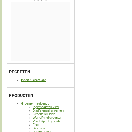
- advertentie -
RECEPTEN
Index / Overzicht
PRODUCTEN
Groenten, fruit enzo
Ingemaakt/pickled
Blad/stengel groenten
Groene kruiden
Wortel/knol groenten
Vrucht/peul groenten
Fruit
Bloemen
Paddestoelen