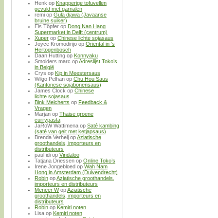
Henk
op
Knapperige tofuvellen
gevuld met garnalen
remi
op
Gula djawa (Javaanse
bruine suiker)
Els Töpfer
op
Dong Nan Hang
Supermarket in Delft (centrum)
Xuper
op
Chinese lichte sojasaus
Joyce Kromodirijo
op
Oriental in ’s
Hertogenbosch
Daan Hutting
op
Konnyaku
Smolders marc
op
Adreslijst Toko’s
in België
Crys
op
Kip in Meestersaus
Wilgo Pelhan
op
Chu Hou Saus
(Kantonese sojabonensaus)
James Clock
op
Chinese
lichte sojasaus
Bink Melcherts
op
Feedback &
Vragen
Marjan
op
Thaise groene
currypasta
JaRoW Wattimena
op
Saté kambing
(saté van geit met ketjapsaus)
Brenda Verheij
op
Aziatische
groothandels, importeurs en
distributeurs
paul idi
op
Vindaloo
Tatjana Driessen
op
Online Toko’s
Irene Jongebloed
op
Wah Nam
Hong in Amsterdam (Duivendrecht)
Robin
op
Aziatische groothandels,
importeurs en distributeurs
Meneer W
op
Aziatische
groothandels, importeurs en
distributeurs
Robin
op
Kemiri noten
Lisa
op
Kemiri noten