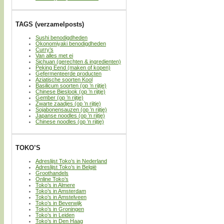
TAGS (verzamelposts)
Sushi benodigdheden
Okonomiyaki benodigdheden
Curry’s
Van alles met ei
Sichuan (gerechten & ingredienten)
Peking Eend (maken of kopen)
Gefermenteerde producten
Aziatische soorten Kool
Basilicum soorten (op ’n rijtje)
Chinese Bieslook (op ’n rijtje)
Gember (op ’n rijtje)
Zwarte zaadjes (op ’n rijtje)
Sojabonensauzen (op ’n rijtje)
Japanse noodles (op ’n rijtje)
Chinese noodles (op ’n rijtje)
TOKO’S
Adreslijst Toko’s in Nederland
Adreslijst Toko’s in België
Groothandels
Online Toko’s
Toko’s in Almere
Toko’s in Amsterdam
Toko’s in Amstelveen
Toko’s in Beverwijk
Toko’s in Groningen
Toko’s in Leiden
Toko’s in Den Haag