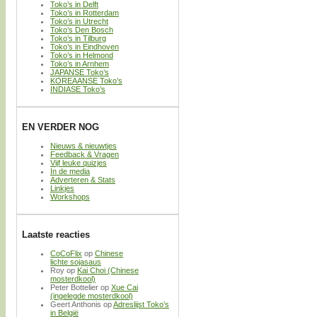
Toko’s in Delft
Toko’s in Rotterdam
Toko’s in Utrecht
Toko’s Den Bosch
Toko’s in Tilburg
Toko’s in Eindhoven
Toko’s in Helmond
Toko’s in Arnhem
JAPANSE Toko’s
KOREAANSE Toko’s
INDIASE Toko’s
EN VERDER NOG
Nieuws & nieuwtjes
Feedback & Vragen
Vijf leuke quizjes
In de media
Adverteren & Stats
Linkjes
Workshops
Laatste reacties
CoCoFlix
op
Chinese
lichte sojasaus
Roy
op
Kai Choi (Chinese
mosterdkool)
Peter Bottelier
op
Xue Cai
(ingelegde mosterdkool)
Geert Anthonis
op
Adreslijst Toko’s
in België