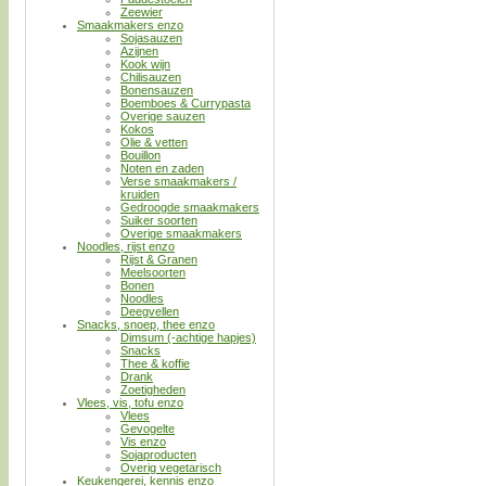
Zeewier
Smaakmakers enzo
Sojasauzen
Azijnen
Kook wijn
Chilisauzen
Bonensauzen
Boemboes & Currypasta
Overige sauzen
Kokos
Olie & vetten
Bouillon
Noten en zaden
Verse smaakmakers /
kruiden
Gedroogde smaakmakers
Suiker soorten
Overige smaakmakers
Noodles, rijst enzo
Rijst & Granen
Meelsoorten
Bonen
Noodles
Deegvellen
Snacks, snoep, thee enzo
Dimsum (-achtige hapjes)
Snacks
Thee & koffie
Drank
Zoetigheden
Vlees, vis, tofu enzo
Vlees
Gevogelte
Vis enzo
Sojaproducten
Overig vegetarisch
Keukengerei, kennis enzo