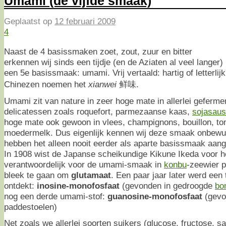
Umami (de vijfde smaak)
Geplaatst op
12 februari 2009
4
Naast de 4 basissmaken zoet, zout, zuur en bitter
erkennen wij sinds een tijdje (en de Aziaten al veel langer)
een 5e basissmaak: umami. Vrij vertaald: hartig of letterlijk
Chinezen noemen het
xianwei
鲜味.
Umami zit van nature in zeer hoge mate in allerlei geferme
delicatessen zoals roquefort, parmezaanse kaas,
sojasaus
hoge mate ook gewoon in vlees, champignons, bouillon, to
moedermelk. Dus eigenlijk kennen wij deze smaak onbewust
hebben het alleen nooit eerder als aparte basissmaak aan
In 1908 wist de Japanse scheikundige Kikune Ikeda voor he
verantwoordelijk voor de umami-smaak in
konbu
-zeewier p
bleek te gaan om
glutamaat
. Een paar jaar later werd ee
ontdekt:
inosine-monofosfaat
(gevonden in gedroogde
bo
nog een derde umami-stof:
guanosine-monofosfaat
(gevo
paddestoelen)
Net zoals we allerlei soorten suikers (glucose, fructose, s