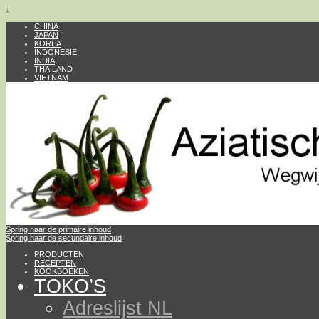
↓
CHINA
JAPAN
KOREA
INDONESIË
INDIA
THAILAND
VIETNAM
Spring naar de primaire inhoud
Spring naar de secundaire inhoud
PRODUCTEN
RECEPTEN
KOOKBOEKEN
TOKO’S
Adreslijst NL