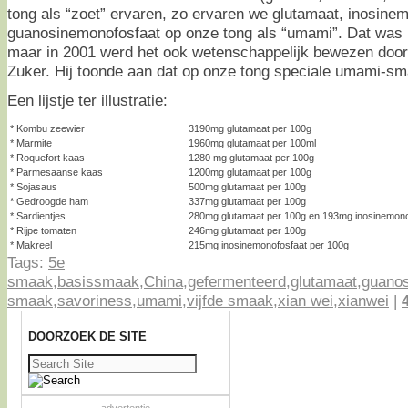
tong als “zoet” ervaren, zo ervaren we glutamaat, inosine
guanosinemonofosfaat op onze tong als “umami”. Dat was h
maar in 2001 werd het ook wetenschappelijk bewezen door
Zuker. Hij toonde aan dat op onze tong speciale umami-sm
Een lijstje ter illustratie:
* Kombu zeewier
3190mg glutamaat per 100g
* Marmite
1960mg glutamaat per 100ml
* Roquefort kaas
1280 mg glutamaat per 100g
* Parmesaanse kaas
1200mg glutamaat per 100g
* Sojasaus
500mg glutamaat per 100g
* Gedroogde ham
337mg glutamaat per 100g
* Sardientjes
280mg glutamaat per 100g en 193mg inosinemono
* Rijpe tomaten
246mg glutamaat per 100g
* Makreel
215mg inosinemonofosfaat per 100g
Tags:
5e
smaak
,
basissmaak
,
China
,
gefermenteerd
,
glutamaat
,
guanos
smaak
,
savoriness
,
umami
,
vijfde smaak
,
xian wei
,
xianwei
|
DOORZOEK DE SITE
Zoeken
naar: