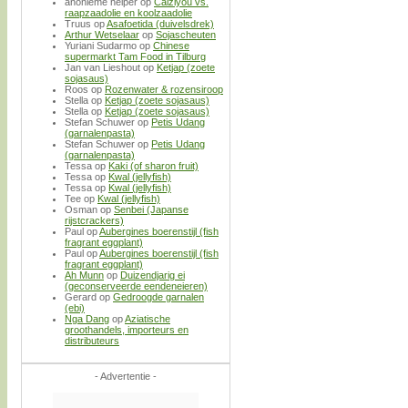
anonieme helper
op
Caiziyou vs.
raapzaadolie en koolzaadolie
Truus
op
Asafoetida (duivelsdrek)
Arthur Wetselaar
op
Sojascheuten
Yuriani Sudarmo
op
Chinese
supermarkt Tam Food in Tilburg
Jan van Lieshout
op
Ketjap (zoete
sojasaus)
Roos
op
Rozenwater & rozensiroop
Stella
op
Ketjap (zoete sojasaus)
Stella
op
Ketjap (zoete sojasaus)
Stefan Schuwer
op
Petis Udang
(garnalenpasta)
Stefan Schuwer
op
Petis Udang
(garnalenpasta)
Tessa
op
Kaki (of sharon fruit)
Tessa
op
Kwal (jellyfish)
Tessa
op
Kwal (jellyfish)
Tee
op
Kwal (jellyfish)
Osman
op
Senbei (Japanse
rijstcrackers)
Paul
op
Aubergines boerenstijl (fish
fragrant eggplant)
Paul
op
Aubergines boerenstijl (fish
fragrant eggplant)
Ah Munn
op
Duizendjarig ei
(geconserveerde eendeneieren)
Gerard
op
Gedroogde garnalen
(ebi)
Nga Dang
op
Aziatische
groothandels, importeurs en
distributeurs
- Advertentie -