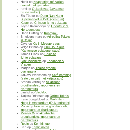
Henk
op
Knapperige tofuvellen
gevuld met garnalen
remi
op
Gula djawa (Javaanse
bruine suiker)
Els Töpfer
op
Dong Nan Hang
Supermarket in Delft (centrum)
Xuper
op
Chinese lichte sojasaus
Joyce Kromodirijo
op
Oriental in ’s
Hertogenbosch
Daan Hutting
op
Konnyaku
Smolders marc
op
Adreslijst Toko’s
in België
Crys
op
Kip in Meestersaus
Wilgo Pelhan
op
Chu Hou Saus
(Kantonese sojabonensaus)
James Clock
op
Chinese
lichte sojasaus
Bink Melcherts
op
Feedback &
Vragen
Marjan
op
Thaise groene
currypasta
JaRoW Wattimena
op
Saté kambing
(saté van geit met ketjapsaus)
Brenda Verheij
op
Aziatische
groothandels, importeurs en
distributeurs
paul idi
op
Vindaloo
Tatjana Driessen
op
Online Toko’s
Irene Jongebloed
op
Wah Nam
Hong in Amsterdam (Duivendrecht)
Robin
op
Aziatische groothandels,
importeurs en distributeurs
Meneer W
op
Aziatische
groothandels, importeurs en
distributeurs
Robin
op
Kemiri noten
Lisa
op
Kemiri noten