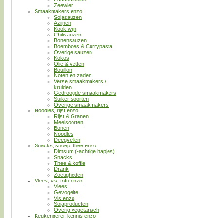
Zeewier
Smaakmakers enzo
Sojasauzen
Azijnen
Kook wijn
Chilisauzen
Bonensauzen
Boemboes & Currypasta
Overige sauzen
Kokos
Olie & vetten
Bouillon
Noten en zaden
Verse smaakmakers /
kruiden
Gedroogde smaakmakers
Suiker soorten
Overige smaakmakers
Noodles, rijst enzo
Rijst & Granen
Meelsoorten
Bonen
Noodles
Deegvellen
Snacks, snoep, thee enzo
Dimsum (-achtige hapjes)
Snacks
Thee & koffie
Drank
Zoetigheden
Vlees, vis, tofu enzo
Vlees
Gevogelte
Vis enzo
Sojaproducten
Overig vegetarisch
Keukengerei, kennis enzo