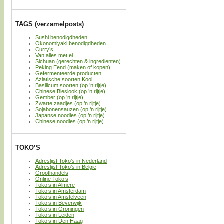
TAGS (verzamelposts)
Sushi benodigdheden
Okonomiyaki benodigdheden
Curry’s
Van alles met ei
Sichuan (gerechten & ingredienten)
Peking Eend (maken of kopen)
Gefermenteerde producten
Aziatische soorten Kool
Basilicum soorten (op ’n rijtje)
Chinese Bieslook (op ’n rijtje)
Gember (op ’n rijtje)
Zwarte zaadjes (op ’n rijtje)
Sojabonensauzen (op ’n rijtje)
Japanse noodles (op ’n rijtje)
Chinese noodles (op ’n rijtje)
TOKO’S
Adreslijst Toko’s in Nederland
Adreslijst Toko’s in België
Groothandels
Online Toko’s
Toko’s in Almere
Toko’s in Amsterdam
Toko’s in Amstelveen
Toko’s in Beverwijk
Toko’s in Groningen
Toko’s in Leiden
Toko’s in Den Haag