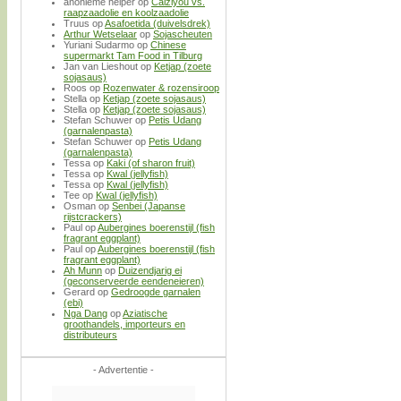
anonieme helper
op
Caiziyou vs.
raapzaadolie en koolzaadolie
Truus
op
Asafoetida (duivelsdrek)
Arthur Wetselaar
op
Sojascheuten
Yuriani Sudarmo
op
Chinese
supermarkt Tam Food in Tilburg
Jan van Lieshout
op
Ketjap (zoete
sojasaus)
Roos
op
Rozenwater & rozensiroop
Stella
op
Ketjap (zoete sojasaus)
Stella
op
Ketjap (zoete sojasaus)
Stefan Schuwer
op
Petis Udang
(garnalenpasta)
Stefan Schuwer
op
Petis Udang
(garnalenpasta)
Tessa
op
Kaki (of sharon fruit)
Tessa
op
Kwal (jellyfish)
Tessa
op
Kwal (jellyfish)
Tee
op
Kwal (jellyfish)
Osman
op
Senbei (Japanse
rijstcrackers)
Paul
op
Aubergines boerenstijl (fish
fragrant eggplant)
Paul
op
Aubergines boerenstijl (fish
fragrant eggplant)
Ah Munn
op
Duizendjarig ei
(geconserveerde eendeneieren)
Gerard
op
Gedroogde garnalen
(ebi)
Nga Dang
op
Aziatische
groothandels, importeurs en
distributeurs
- Advertentie -