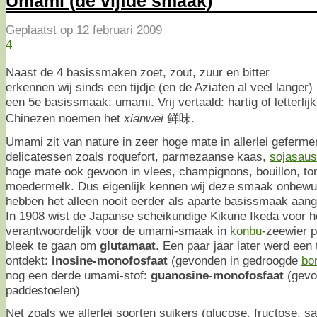
Umami (de vijfde smaak)
Geplaatst op
12 februari 2009
4
Naast de 4 basissmaken zoet, zout, zuur en bitter
erkennen wij sinds een tijdje (en de Aziaten al veel langer)
een 5e basissmaak: umami. Vrij vertaald: hartig of letterlijk
Chinezen noemen het
xianwei
鲜味.
Umami zit van nature in zeer hoge mate in allerlei geferme
delicatessen zoals roquefort, parmezaanse kaas,
sojasaus
hoge mate ook gewoon in vlees, champignons, bouillon, to
moedermelk. Dus eigenlijk kennen wij deze smaak onbewust
hebben het alleen nooit eerder als aparte basissmaak aan
In 1908 wist de Japanse scheikundige Kikune Ikeda voor he
verantwoordelijk voor de umami-smaak in
konbu
-zeewier p
bleek te gaan om
glutamaat
. Een paar jaar later werd ee
ontdekt:
inosine-monofosfaat
(gevonden in gedroogde
bo
nog een derde umami-stof:
guanosine-monofosfaat
(gevo
paddestoelen)
Net zoals we allerlei soorten suikers (glucose, fructose, s