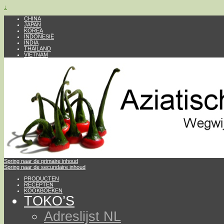
↓
CHINA
JAPAN
KOREA
INDONESIË
INDIA
THAILAND
VIETNAM
Spring naar de primaire inhoud
Spring naar de secundaire inhoud
PRODUCTEN
RECEPTEN
KOOKBOEKEN
TOKO’S
Adreslijst NL