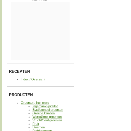
- advertentie -
RECEPTEN
Index / Overzicht
PRODUCTEN
Groenten, fruit enzo
Ingemaakt/pickled
Blad/stengel groenten
Groene kruiden
Wortel/knol groenten
Vrucht/peul groenten
Fruit
Bloemen
Paddestoelen