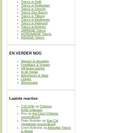
Toko’s in Delft
Toko’s in Rotterdam
Toko’s in Utrecht
Toko’s Den Bosch
Toko’s in Tilburg
Toko’s in Eindhoven
Toko’s in Helmond
Toko’s in Arnhem
JAPANSE Toko’s
KOREAANSE Toko’s
INDIASE Toko’s
EN VERDER NOG
Nieuws & nieuwtjes
Feedback & Vragen
Vijf leuke quizjes
In de media
Adverteren & Stats
Linkjes
Workshops
Laatste reacties
CoCoFlix
op
Chinese
lichte sojasaus
Roy
op
Kai Choi (Chinese
mosterdkool)
Peter Bottelier
op
Xue Cai
(ingelegde mosterdkool)
Geert Anthonis
op
Adreslijst Toko’s
in België