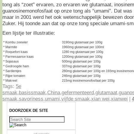
tong als “zoet” ervaren, zo ervaren we glutamaat, inosine
guanosinemonofosfaat op onze tong als “umami”. Dat was h
maar in 2001 werd het ook wetenschappelijk bewezen door
Zuker. Hij toonde aan dat op onze tong speciale umami-sm
Een lijstje ter illustratie:
* Kombu zeewier
3190mg glutamaat per 100g
* Marmite
1960mg glutamaat per 100ml
* Roquefort kaas
1280 mg glutamaat per 100g
* Parmesaanse kaas
1200mg glutamaat per 100g
* Sojasaus
500mg glutamaat per 100g
* Gedroogde ham
337mg glutamaat per 100g
* Sardientjes
280mg glutamaat per 100g en 193mg inosinemono
* Rijpe tomaten
246mg glutamaat per 100g
* Makreel
215mg inosinemonofosfaat per 100g
Tags:
5e
smaak
,
basissmaak
,
China
,
gefermenteerd
,
glutamaat
,
guanos
smaak
,
savoriness
,
umami
,
vijfde smaak
,
xian wei
,
xianwei
|
DOORZOEK DE SITE
Zoeken
naar: