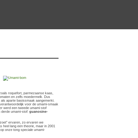
n zoals roquefort, parmezaanse kaas,
tomaten en zelfs moedermelk. Dus
er als aparte basissmaak aangemerkt.
f verantwoordelijk voor de umami-smaak
ater werd een tweede umami-stof
en derde umami-stof:
guanosine-
 “zoet” ervaren, zo ervaren we
 heel lang een theorie, maar in 2001
 op onze tong speciale umami-