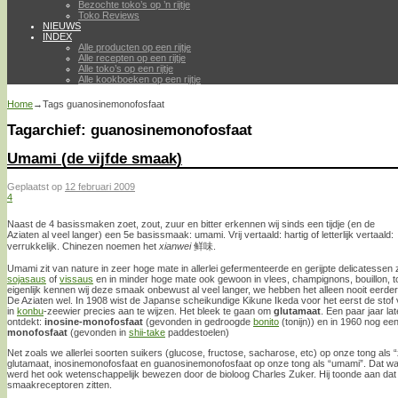
Bezochte toko’s op ’n rijtje
Toko Reviews
NIEUWS
INDEX
Alle producten op een rijtje
Alle recepten op een rijtje
Alle toko’s op een rijtje
Alle kookboeken op een rijtje
Home
→Tags
guanosinemonofosfaat
Tagarchief:
guanosinemonofosfaat
Umami (de vijfde smaak)
Geplaatst op
12 februari 2009
4
Naast de 4 basissmaken zoet, zout, zuur en bitter erkennen wij sinds een tijdje (en de
Aziaten al veel langer) een 5e basissmaak: umami. Vrij vertaald: hartig of letterlijk vertaald:
verrukkelijk. Chinezen noemen het
xianwei
鲜味.
Umami zit van nature in zeer hoge mate in allerlei gefermenteerde en gerijpte delicatesse
sojasaus
of
vissaus
en in minder hoge mate ook gewoon in vlees, champignons, bouillon, 
eigenlijk kennen wij deze smaak onbewust al veel langer, we hebben het alleen nooit eerd
De Aziaten wel. In 1908 wist de Japanse scheikundige Kikune Ikeda voor het eerst de sto
in
konbu
-zeewier precies aan te wijzen. Het bleek te gaan om
glutamaat
. Een paar jaar l
ontdekt:
inosine-monofosfaat
(gevonden in gedroogde
bonito
(tonijn)) en in 1960 nog e
monofosfaat
(gevonden in
shii-take
paddestoelen)
Net zoals we allerlei soorten suikers (glucose, fructose, sacharose, etc) op onze tong als
glutamaat, inosinemonofosfaat en guanosinemonofosfaat op onze tong als “umami”. Dat was
werd het ook wetenschappelijk bewezen door de bioloog Charles Zuker. Hij toonde aan dat
smaakreceptoren zitten.