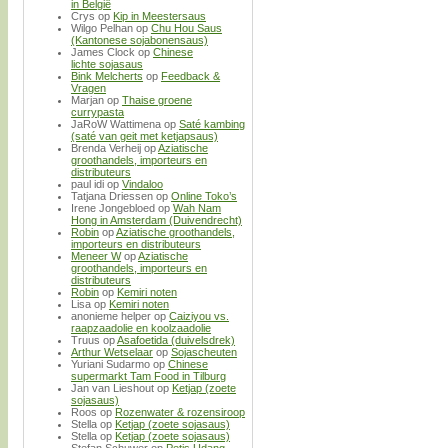
in België
Crys
op
Kip in Meestersaus
Wilgo Pelhan
op
Chu Hou Saus
(Kantonese sojabonensaus)
James Clock
op
Chinese
lichte sojasaus
Bink Melcherts
op
Feedback &
Vragen
Marjan
op
Thaise groene
currypasta
JaRoW Wattimena
op
Saté kambing
(saté van geit met ketjapsaus)
Brenda Verheij
op
Aziatische
groothandels, importeurs en
distributeurs
paul idi
op
Vindaloo
Tatjana Driessen
op
Online Toko’s
Irene Jongebloed
op
Wah Nam
Hong in Amsterdam (Duivendrecht)
Robin
op
Aziatische groothandels,
importeurs en distributeurs
Meneer W
op
Aziatische
groothandels, importeurs en
distributeurs
Robin
op
Kemiri noten
Lisa
op
Kemiri noten
anonieme helper
op
Caiziyou vs.
raapzaadolie en koolzaadolie
Truus
op
Asafoetida (duivelsdrek)
Arthur Wetselaar
op
Sojascheuten
Yuriani Sudarmo
op
Chinese
supermarkt Tam Food in Tilburg
Jan van Lieshout
op
Ketjap (zoete
sojasaus)
Roos
op
Rozenwater & rozensiroop
Stella
op
Ketjap (zoete sojasaus)
Stella
op
Ketjap (zoete sojasaus)
Stefan Schuwer
op
Petis Udang