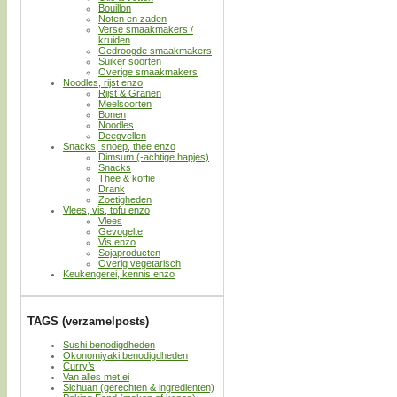
Bouillon
Noten en zaden
Verse smaakmakers /
kruiden
Gedroogde smaakmakers
Suiker soorten
Overige smaakmakers
Noodles, rijst enzo
Rijst & Granen
Meelsoorten
Bonen
Noodles
Deegvellen
Snacks, snoep, thee enzo
Dimsum (-achtige hapjes)
Snacks
Thee & koffie
Drank
Zoetigheden
Vlees, vis, tofu enzo
Vlees
Gevogelte
Vis enzo
Sojaproducten
Overig vegetarisch
Keukengerei, kennis enzo
TAGS (verzamelposts)
Sushi benodigdheden
Okonomiyaki benodigdheden
Curry’s
Van alles met ei
Sichuan (gerechten & ingredienten)