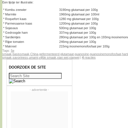
Een lijstje ter illustratie:
* Kombu zeewier
3190mg glutamaat per 100g
* Marmite
1960mg glutamaat per 100ml
* Roquefort kaas
1280 mg glutamaat per 100g
* Parmesaanse kaas
1200mg glutamaat per 100g
* Sojasaus
500mg glutamaat per 100g
* Gedroogde ham
337mg glutamaat per 100g
* Sardientjes
280mg glutamaat per 100g en 193mg inosinemono
* Rijpe tomaten
246mg glutamaat per 100g
* Makreel
215mg inosinemonofosfaat per 100g
Tags:
5e
smaak
,
basissmaak
,
China
,
gefermenteerd
,
glutamaat
,
guanosine
,
guanosinemonofosfaat
,
hart
smaak
,
savoriness
,
umami
,
vijfde smaak
,
xian wei
,
xianwei
|
4
reacties
DOORZOEK DE SITE
Zoeken
naar:
- advertentie -