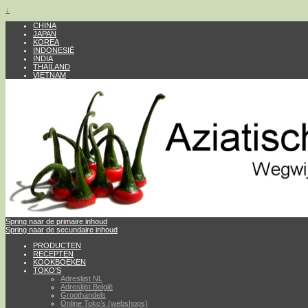
↓
CHINA
JAPAN
KOREA
INDONESIË
INDIA
THAILAND
VIETNAM
Spring naar de primaire inhoud
Spring naar de secundaire inhoud
PRODUCTEN
RECEPTEN
KOOKBOEKEN
TOKO’S
Adreslijst NL
Adreslijst België
Groothandels
Online Toko’s (webshops)