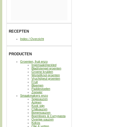
RECEPTEN
Index / Overzicht
PRODUCTEN
Groenten, fruit enzo
Ingemaakt/pickled
Blad/stengel groenten
Groene kruiden
Wortel/knol groenten
Vrucht/peul groenten
Fruit
Bloemen
Paddestoelen
Zeewier
Smaakmakers enzo
Sojasauzen
Azijnen
Kook wijn
Chilisauzen
Bonensauzen
Boemboes & Currypasta
Overige sauzen
Kokos
Olie & vetten