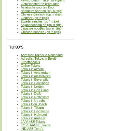
Peking Eend (maken of kopen)
Gefermenteerde producten
Aziatische soorten Kool
Basilicum soorten (op ’n rijtje)
Chinese Bieslook (op ’n rijtje)
Gember (op ’n rijtje)
Zwarte zaadjes (op ’n rijtje)
Sojabonensauzen (op ’n rijtje)
Japanse noodles (op ’n rijtje)
Chinese noodles (op ’n rijtje)
TOKO’S
Adreslijst Toko’s in Nederland
Adreslijst Toko’s in België
Groothandels
Online Toko’s
Toko’s in Almere
Toko’s in Amsterdam
Toko’s in Amstelveen
Toko’s in Beverwijk
Toko’s in Groningen
Toko’s in Leiden
Toko’s in Den Haag
Toko’s in Delft
Toko’s in Rotterdam
Toko’s in Utrecht
Toko’s Den Bosch
Toko’s in Tilburg
Toko’s in Eindhoven
Toko’s in Helmond
Toko’s in Arnhem
JAPANSE Toko’s
KOREAANSE Toko’s
INDIASE Toko’s