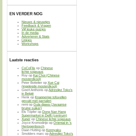
EN VERDER NOG
Nieuws & nieuwtjes
Feedback & Vragen
Vijf leuke quizjes
In de media
Adverteren & Stats
Linkjes
Workshops
Laatste reacties
CoCoFlix
op
Chinese
lichte sojasaus
Roy
op
Kai Choi (Chinese
mosterdkool)
Peter Bottelier
op
Xue Cai
(ingelegde mosterdkool)
Geert Anthonis
op
Adreslijst Toko’s
in België
Henk
op
Knapperige tofuvellen
gevuld met garnalen
remi
op
Gula djawa (Javaanse
bruine suiker)
Els Töpfer
op
Dong Nan Hang
Supermarket in Delft (centrum)
Xuper
op
Chinese lichte sojasaus
Joyce Kromodirijo
op
Oriental in ’s
Hertogenbosch
Daan Hutting
op
Konnyaku
Smolders marc
op
Adreslijst Toko’s