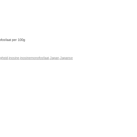
fosfaat per 100g
igheid
,
inosine
,
inosinemonofosfaat
,
Japan
,
Japanse