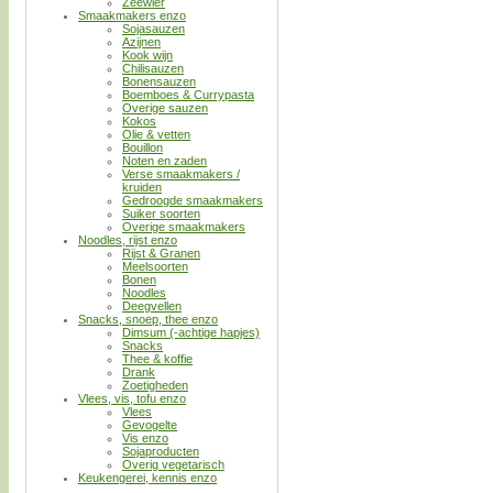
Zeewier
Smaakmakers enzo
Sojasauzen
Azijnen
Kook wijn
Chilisauzen
Bonensauzen
Boemboes & Currypasta
Overige sauzen
Kokos
Olie & vetten
Bouillon
Noten en zaden
Verse smaakmakers /
kruiden
Gedroogde smaakmakers
Suiker soorten
Overige smaakmakers
Noodles, rijst enzo
Rijst & Granen
Meelsoorten
Bonen
Noodles
Deegvellen
Snacks, snoep, thee enzo
Dimsum (-achtige hapjes)
Snacks
Thee & koffie
Drank
Zoetigheden
Vlees, vis, tofu enzo
Vlees
Gevogelte
Vis enzo
Sojaproducten
Overig vegetarisch
Keukengerei, kennis enzo