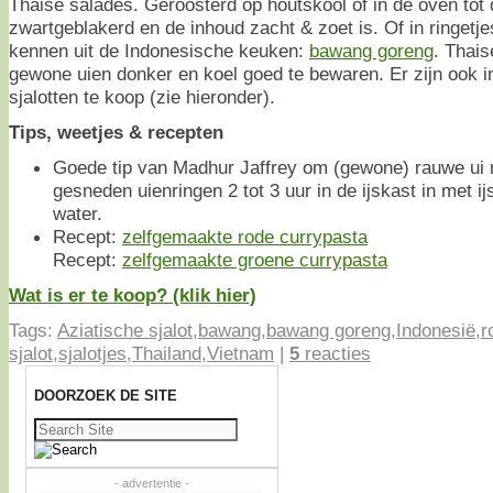
Thaise salades. Geroosterd op houtskool of in de oven tot 
zwartgeblakerd en de inhoud zacht & zoet is. Of in ringetje
kennen uit de Indonesische keuken:
bawang goreng
. Thais
gewone uien donker en koel goed te bewaren. Er zijn ook 
sjalotten te koop (zie hieronder).
Tips, weetjes & recepten
Goede tip van Madhur Jaffrey om (gewone) rauwe ui 
gesneden uienringen 2 tot 3 uur in de ijskast in met i
water.
Recept:
zelfgemaakte rode currypasta
Recept:
zelfgemaakte groene currypasta
Wat is er te koop? (klik hier)
Tags:
Aziatische sjalot
,
bawang
,
bawang goreng
,
Indonesië
,
r
sjalot
,
sjalotjes
,
Thailand
,
Vietnam
|
5
reacties
DOORZOEK DE SITE
Zoeken
naar:
- advertentie -