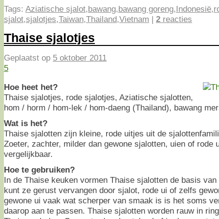
Tags:
Aziatische sjalot
,
bawang
,
bawang goreng
,
Indonesië
,
r
sjalot
,
sjalotjes
,
Taiwan
,
Thailand
,
Vietnam
|
2
reacties
Thaise sjalotjes
Geplaatst op
5 oktober 2011
5
Hoe heet het?
Thaise sjalotjes, rode sjalotjes, Aziatische sjalotten,
hom / horm / hom-lek / hom-daeng (Thailand), bawang mera
Wat is het?
Thaise sjalotten zijn kleine, rode uitjes uit de sjalottenfamili
Zoeter, zachter, milder dan gewone sjalotten, uien of rode 
vergelijkbaar.
Hoe te gebruiken?
In de Thaise keuken vormen Thaise sjalotten de basis van 
kunt ze gerust vervangen door sjalot, rode ui of zelfs gew
gewone ui vaak wat scherper van smaak is is het soms ve
daarop aan te passen. Thaise sjalotten worden rauw in ring