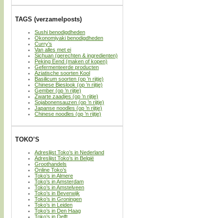
TAGS (verzamelposts)
Sushi benodigdheden
Okonomiyaki benodigdheden
Curry’s
Van alles met ei
Sichuan (gerechten & ingredienten)
Peking Eend (maken of kopen)
Gefermenteerde producten
Aziatische soorten Kool
Basilicum soorten (op ’n rijtje)
Chinese Bieslook (op ’n rijtje)
Gember (op ’n rijtje)
Zwarte zaadjes (op ’n rijtje)
Sojabonensauzen (op ’n rijtje)
Japanse noodles (op ’n rijtje)
Chinese noodles (op ’n rijtje)
TOKO’S
Adreslijst Toko’s in Nederland
Adreslijst Toko’s in België
Groothandels
Online Toko’s
Toko’s in Almere
Toko’s in Amsterdam
Toko’s in Amstelveen
Toko’s in Beverwijk
Toko’s in Groningen
Toko’s in Leiden
Toko’s in Den Haag
Toko’s in Delft