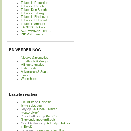
Toko’s in Rotterdam
Toko’s in Utrecht
Toko’s Den Bosch
Toko’s in Tilburg
Toko’s in Eindhoven
Toko’s in Helmond
Toko’s in Arnhem
JAPANSE Toko’s
KOREAANSE Toko’s
INDIASE Toko’s
EN VERDER NOG
Nieuws & nieuwtjes
Feedback & Vragen
Vijf leuke quizjes
In de media
Adverteren & Stats
Linkjes
Workshops
Laatste reacties
CoCoFlix
op
Chinese
lichte sojasaus
Roy
op
Kai Choi (Chinese
mosterdkool)
Peter Bottelier
op
Xue Cai
(ingelegde mosterdkool)
Geert Anthonis
op
Adreslijst Toko’s
in België
Henk
op
Knapperige tofuvellen