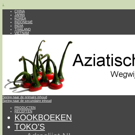
↓
CHINA
JAPAN
KOREA
INDONESIË
INDIA
THAILAND
VIETNAM
Spring naar de primaire inhoud
Spring naar de secundaire inhoud
PRODUCTEN
RECEPTEN
KOOKBOEKEN
TOKO’S