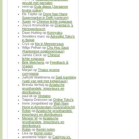
gevuld met garnalen
remi
op
Gula djawa (Javaanse
bruine suiker)
Els Töpfer
op
Dong Nan Hang
Supermarket in Delft (centrum)
Xuper
op
Chinese lichte sojasaus
Joyce Kromodirijo
op
Oriental in ’s
Hertogenbosch
Daan Hutting
op
Konnyaku
Smolders marc
op
Adreslijst Toko’s
in België
Crys
op
Kip in Meestersaus
Wilgo Pelhan
op
Chu Hou Saus
(Kantonese sojabonensaus)
James Clock
op
Chinese
lichte sojasaus
Bink Melcherts
op
Feedback &
Vragen
Marjan
op
Thaise groene
currypasta
JaRoW Wattimena
op
Saté kambing
(saté van geit met ketjapsaus)
Brenda Verheij
op
Aziatische
groothandels, importeurs en
distributeurs
paul idi
op
Vindaloo
Tatjana Driessen
op
Online Toko’s
Irene Jongebloed
op
Wah Nam
Hong in Amsterdam (Duivendrecht)
Robin
op
Aziatische groothandels,
importeurs en distributeurs
Meneer W
op
Aziatische
groothandels, importeurs en
distributeurs
Robin
op
Kemiri noten
Lisa
op
Kemiri noten
anonieme helper
op
Caiziyou vs.