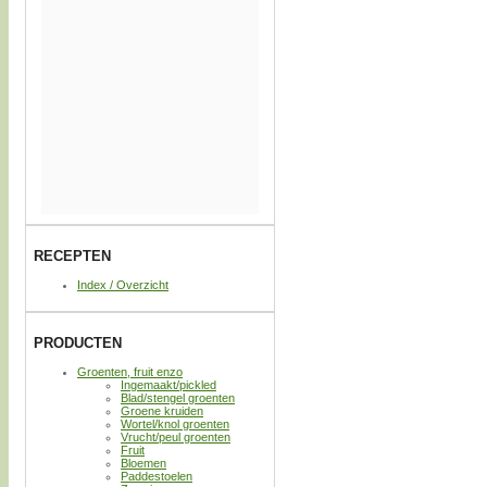
RECEPTEN
Index / Overzicht
PRODUCTEN
Groenten, fruit enzo
Ingemaakt/pickled
Blad/stengel groenten
Groene kruiden
Wortel/knol groenten
Vrucht/peul groenten
Fruit
Bloemen
Paddestoelen