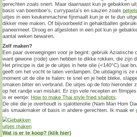
gerechten zoals snert. Maar daarnaast kun je gebakken uit
basis van boemboe’s, currypasta’s en sauzen zoals
petjel
uitjes in een keukenmachine fijnmaalt kun je er te dun uitg
dikker mee maken. Of bijvoorbeeld in gehaktballen gebruik
paneermeel. Droog en afgesloten in een pot kun je gebakke
aantal weken bewaren.
Zelf maken?
Een paar overwegingen voor je begint: gebruik Aziatische o
want gewone (rode) uien hebben te dikke rokken, die zijn 
Het principe is dat je de uitjes in hete olie (<140°C) laat bru
geeft om het vocht te laten verdampen. De uitdaging is ze 
moment uit de olie te halen: te snel en je hebt bleke, slappe
smaken bitter en verbrand. De uitjes op de foto hieronder zij
op het randje van mislukt. Er zijn vele recepten en filmpjes 
is er eentje:
How to make Thai style fried shallots
.
De olie die je overhoudt is sjalottenolie (Nam Man Hom Da
als smaakmaker of basis in andere gerechten. Ik maak er
Wat is er te koop? (klik hier)