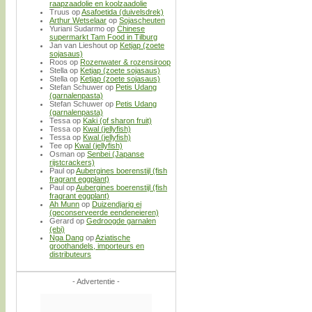
raapzaadolie en koolzaadolie
Truus
op
Asafoetida (duivelsdrek)
Arthur Wetselaar
op
Sojascheuten
Yuriani Sudarmo
op
Chinese
supermarkt Tam Food in Tilburg
Jan van Lieshout
op
Ketjap (zoete
sojasaus)
Roos
op
Rozenwater & rozensiroop
Stella
op
Ketjap (zoete sojasaus)
Stella
op
Ketjap (zoete sojasaus)
Stefan Schuwer
op
Petis Udang
(garnalenpasta)
Stefan Schuwer
op
Petis Udang
(garnalenpasta)
Tessa
op
Kaki (of sharon fruit)
Tessa
op
Kwal (jellyfish)
Tessa
op
Kwal (jellyfish)
Tee
op
Kwal (jellyfish)
Osman
op
Senbei (Japanse
rijstcrackers)
Paul
op
Aubergines boerenstijl (fish
fragrant eggplant)
Paul
op
Aubergines boerenstijl (fish
fragrant eggplant)
Ah Munn
op
Duizendjarig ei
(geconserveerde eendeneieren)
Gerard
op
Gedroogde garnalen
(ebi)
Nga Dang
op
Aziatische
groothandels, importeurs en
distributeurs
- Advertentie -