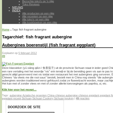
Bezochte toko’s op ’n rijtje
Toko Reviews
NIEUWS
INDEX
Alle producten op een rijtje
Alle recepten op een rijtje
Alle toko’s op een rijtje
Alle kookboeken op een rijtje
Home
→Tags
fish fragrant aubergine
Tagarchief:
fish fragrant aubergine
Aubergines boerenstijl (fish fragrant eggplant)
Geplaatst op
5 februari 2012
49
Deze klassieker (yú xiāng qiézi / 鱼香茄子) uit de provincie Sichuan staat in ieder goed Chi
een rare vertaling met het woordje “vis” erin terwijl er bij de bereiding geen vis aan te pas 
gerecht altijd geserveerd met vis totdat een restaurant het met aubergines ging serveren. E
Chinees “da vleeis me die rooi saus” bestelt, bestelt men in China nog steeds “die aubergi
aubergines worden traditioneel eerst gefrituurd zodat ze fluweelzacht worden, maar zachtjes
Het kan met of zonder vlees en met of zonder allerlei toevoegingen als paprika, ui, etc.
Klik hier voor het recept…
Tags:
aubergine
,
Aziatische groenten
,
China
,
chinese aubergine
,
chinese eggplant
,
eggplant
,
f
eggplant
,
recept
,
Sichuan
,
Sichuan Cookery
,
Sichuan keuken
|
49
reacties
DOORZOEK DE SITE