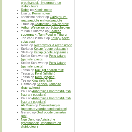
groothandels, importeurs en
distributeurs
Robin
op
Kemiri noten
Lisa
op
Kemiri noten
anonieme helper
op
Caiziyou vs.
raapzaadolie en koolzaadolie
Truus
op
Asafoetida (duivelsdrek)
Arthur Wetselaar
op
Sojascheuten
Yuriani Sudarmo
op
Chinese
supermarkt Tam Food in Tilburg
Jan van Lieshout
op
Ketjap (zoete
sojasaus)
Roos
op
Rozenwater & rozensiroop
Stella
op
Ketjap (zoete sojasaus)
Stella
op
Ketjap (zoete sojasaus)
Stefan Schuwer
op
Petis Udang
(garnalenpasta)
Stefan Schuwer
op
Petis Udang
(garnalenpasta)
Tessa
op
Kaki (of sharon fruit)
Tessa
op
Kwal (jellyfish)
Tessa
op
Kwal (jellyfish)
Tee
op
Kwal (jellyfish)
Osman
op
Senbei (Japanse
rijstcrackers)
Paul
op
Aubergines boerenstijl (fish
fragrant eggplant)
Paul
op
Aubergines boerenstijl (fish
fragrant eggplant)
Ah Munn
op
Duizendjarig ei
(geconserveerde eendeneieren)
Gerard
op
Gedroogde garnalen
(ebi)
Nga Dang
op
Aziatische
groothandels, importeurs en
distributeurs