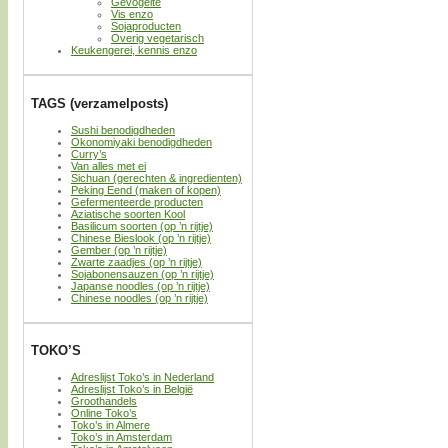
Gevogelte
Vis enzo
Sojaproducten
Overig vegetarisch
Keukengerei, kennis enzo
TAGS (verzamelposts)
Sushi benodigdheden
Okonomiyaki benodigdheden
Curry’s
Van alles met ei
Sichuan (gerechten & ingredienten)
Peking Eend (maken of kopen)
Gefermenteerde producten
Aziatische soorten Kool
Basilicum soorten (op ’n rijtje)
Chinese Bieslook (op ’n rijtje)
Gember (op ’n rijtje)
Zwarte zaadjes (op ’n rijtje)
Sojabonensauzen (op ’n rijtje)
Japanse noodles (op ’n rijtje)
Chinese noodles (op ’n rijtje)
TOKO’S
Adreslijst Toko’s in Nederland
Adreslijst Toko’s in België
Groothandels
Online Toko’s
Toko’s in Almere
Toko’s in Amsterdam