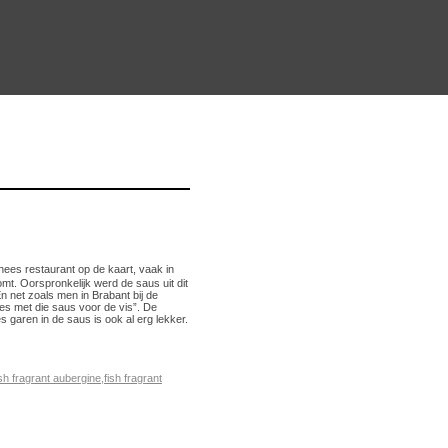
nees restaurant op de kaart, vaak in
komt. Oorspronkelijk werd de saus uit dit
n net zoals men in Brabant bij de
nes met die saus voor de vis”. De
 garen in de saus is ook al erg lekker.
ish fragrant aubergine
,
fish fragrant