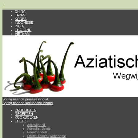
↓
CHINA
JAPAN
KOREA
INDONESIË
INDIA
THAILAND
VIETNAM
Spring naar de primaire inhoud
Spring naar de secundaire inhoud
PRODUCTEN
RECEPTEN
KOOKBOEKEN
TOKO’S
Adreslijst NL
Adreslijst België
Groothandels
Online Toko’s (webshops)