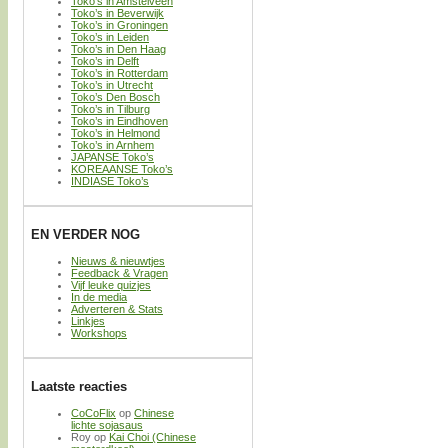
Toko’s in Amstelveen
Toko’s in Beverwijk
Toko’s in Groningen
Toko’s in Leiden
Toko’s in Den Haag
Toko’s in Delft
Toko’s in Rotterdam
Toko’s in Utrecht
Toko’s Den Bosch
Toko’s in Tilburg
Toko’s in Eindhoven
Toko’s in Helmond
Toko’s in Arnhem
JAPANSE Toko’s
KOREAANSE Toko’s
INDIASE Toko’s
EN VERDER NOG
Nieuws & nieuwtjes
Feedback & Vragen
Vijf leuke quizjes
In de media
Adverteren & Stats
Linkjes
Workshops
Laatste reacties
CoCoFlix
op
Chinese
lichte sojasaus
Roy
op
Kai Choi (Chinese