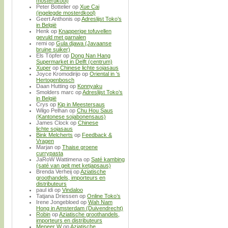
mosterdkool)
Peter Bottelier
op
Xue Cai
(ingelegde mosterdkool)
Geert Anthonis
op
Adreslijst Toko’s
in België
Henk
op
Knapperige tofuvellen
gevuld met garnalen
remi
op
Gula djawa (Javaanse
bruine suiker)
Els Töpfer
op
Dong Nan Hang
Supermarket in Delft (centrum)
Xuper
op
Chinese lichte sojasaus
Joyce Kromodirijo
op
Oriental in ’s
Hertogenbosch
Daan Hutting
op
Konnyaku
Smolders marc
op
Adreslijst Toko’s
in België
Crys
op
Kip in Meestersaus
Wilgo Pelhan
op
Chu Hou Saus
(Kantonese sojabonensaus)
James Clock
op
Chinese
lichte sojasaus
Bink Melcherts
op
Feedback &
Vragen
Marjan
op
Thaise groene
currypasta
JaRoW Wattimena
op
Saté kambing
(saté van geit met ketjapsaus)
Brenda Verheij
op
Aziatische
groothandels, importeurs en
distributeurs
paul idi
op
Vindaloo
Tatjana Driessen
op
Online Toko’s
Irene Jongebloed
op
Wah Nam
Hong in Amsterdam (Duivendrecht)
Robin
op
Aziatische groothandels,
importeurs en distributeurs
Meneer W
op
Aziatische