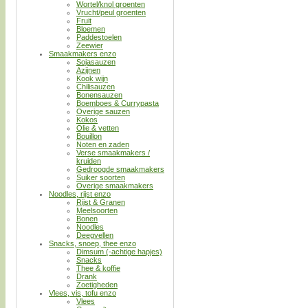
Wortel/knol groenten
Vrucht/peul groenten
Fruit
Bloemen
Paddestoelen
Zeewier
Smaakmakers enzo
Sojasauzen
Azijnen
Kook wijn
Chilisauzen
Bonensauzen
Boemboes & Currypasta
Overige sauzen
Kokos
Olie & vetten
Bouillon
Noten en zaden
Verse smaakmakers /
kruiden
Gedroogde smaakmakers
Suiker soorten
Overige smaakmakers
Noodles, rijst enzo
Rijst & Granen
Meelsoorten
Bonen
Noodles
Deegvellen
Snacks, snoep, thee enzo
Dimsum (-achtige hapjes)
Snacks
Thee & koffie
Drank
Zoetigheden
Vlees, vis, tofu enzo
Vlees