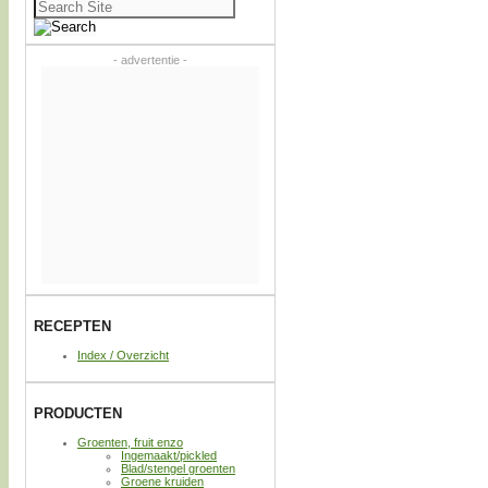
Zoeken
naar:
- advertentie -
RECEPTEN
Index / Overzicht
PRODUCTEN
Groenten, fruit enzo
Ingemaakt/pickled
Blad/stengel groenten
Groene kruiden