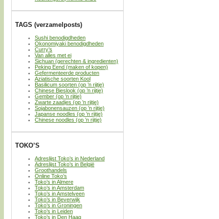
TAGS (verzamelposts)
Sushi benodigdheden
Okonomiyaki benodigdheden
Curry’s
Van alles met ei
Sichuan (gerechten & ingredienten)
Peking Eend (maken of kopen)
Gefermenteerde producten
Aziatische soorten Kool
Basilicum soorten (op ’n rijtje)
Chinese Bieslook (op ’n rijtje)
Gember (op ’n rijtje)
Zwarte zaadjes (op ’n rijtje)
Sojabonensauzen (op ’n rijtje)
Japanse noodles (op ’n rijtje)
Chinese noodles (op ’n rijtje)
TOKO’S
Adreslijst Toko’s in Nederland
Adreslijst Toko’s in België
Groothandels
Online Toko’s
Toko’s in Almere
Toko’s in Amsterdam
Toko’s in Amstelveen
Toko’s in Beverwijk
Toko’s in Groningen
Toko’s in Leiden
Toko’s in Den Haag