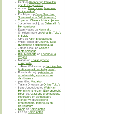
Henk
op
Knapperige tofuvellen
gevuld met garnalen
remi
op
Gula djawa (Javaanse
bruine suiker)
Els Töpfer
op
Dong Nan Hang
Supermarket in Delft (centrum)
Xuper
op
Chinese lichte sojasaus
Joyce Kromodirijo
op
Oriental in ’s
Hertogenbosch
Daan Hutting
op
Konnyaku
Smolders marc
op
Adreslijst Toko’s
in België
Crys
op
Kip in Meestersaus
Wilgo Pelhan
op
Chu Hou Saus
(Kantonese sojabonensaus)
James Clock
op
Chinese
lichte sojasaus
Bink Melcherts
op
Feedback &
Vragen
Marjan
op
Thaise groene
currypasta
JaRoW Wattimena
op
Saté kambing
(saté van geit met ketjapsaus)
Brenda Verheij
op
Aziatische
groothandels, importeurs en
distributeurs
paul idi
op
Vindaloo
Tatjana Driessen
op
Online Toko’s
Irene Jongebloed
op
Wah Nam
Hong in Amsterdam (Duivendrecht)
Robin
op
Aziatische groothandels,
importeurs en distributeurs
Meneer W
op
Aziatische
groothandels, importeurs en
distributeurs
Robin
op
Kemiri noten
Lisa
op
Kemiri noten