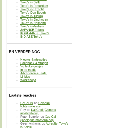
Toko’s in Delft
Toko’s in Rotterdam
Toko’s in Utrecht
Toko’s Den Bosch
Toko’s in Tilburg
Toko’s in Eindhoven
Toko’s in Helmond
Toko’s in Arnhem
JAPANSE Toko’s
KOREAANSE Toko’s
INDIASE Toko’s
EN VERDER NOG
Nieuws & nieuwtjes
Feedback & Vragen
Vijf leuke quizjes
In de media
Adverteren & Stats
Linkjes
Workshops
Laatste reacties
CoCoFlix
op
Chinese
lichte sojasaus
Roy
op
Kai Choi (Chinese
mosterdkool)
Peter Bottelier
op
Xue Cai
(ingelegde mosterdkool)
Geert Anthonis
op
Adreslijst Toko’s
in België