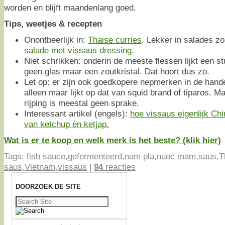
worden en blijft maandenlang goed.
Tips, weetjes & recepten
Onontbeerlijk in:
Thaise curries
. Lekker in salades z
salade met vissaus dressing.
Niet schrikken: onderin de meeste flessen lijkt een stu
geen glas maar een zoutkristal. Dat hoort dus zo.
Let op: er zijn ook goedkopere nepmerken in de hande
alleen maar lijkt op dat van squid brand of tiparos.
rijping is meestal geen sprake.
Interessant artikel (engels):
hoe vissaus eigenlijk Ch
van ketchup èn ketjap.
Wat is er te koop en welk merk is het beste? (klik hier)
Tags:
fish sauce
,
gefermenteerd
,
nam pla
,
nuoc mam
,
saus
,
T
saus
,
Vietnam
,
vissaus
|
94
reacties
DOORZOEK DE SITE
Zoeken
naar: