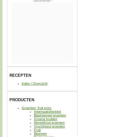
- advertentie -
RECEPTEN
Index / Overzicht
PRODUCTEN
Groenten, fruit enzo
Ingemaakt/pickled
Blad/stengel groenten
Groene kruiden
Wortel/knol groenten
Vrucht/peul groenten
Fruit
Bloemen