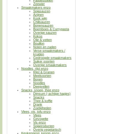
Paddestoelen
Zeewier
Smaakmakers enzo
Sojasauzen
Azijnen
Kook wijn
Chilisauzen
Bonensauzen
Boemboes & Currypasta
Overige sauzen
Kokos
Olie & vetten
Bouillon
Noten en zaden
Verse smaakmakers /
kruiden
Gedroogde smaakmakers
Suiker soorten
Overige smaakmakers
Noodles, rijst enzo
Rijst & Granen
Meelsoorten
Bonen
Noodles
Deegvellen
Snacks, snoep, thee enzo
Dimsum (-achtige hapjes)
Snacks
Thee & koffie
Drank
Zoetigheden
Vlees, vis, tofu enzo
Vlees
Gevogelte
Vis enzo
Sojaproducten
Overig vegetarisch
Keukengerei, kennis enzo