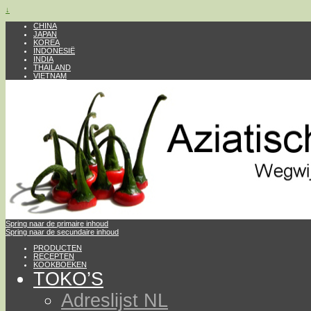
↓
CHINA
JAPAN
KOREA
INDONESIË
INDIA
THAILAND
VIETNAM
Spring naar de primaire inhoud
Spring naar de secundaire inhoud
PRODUCTEN
RECEPTEN
KOOKBOEKEN
TOKO’S
Adreslijst NL