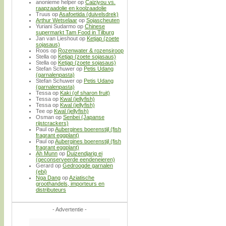
anonieme helper
op
Caiziyou vs.
raapzaadolie en koolzaadolie
Truus
op
Asafoetida (duivelsdrek)
Arthur Wetselaar
op
Sojascheuten
Yuriani Sudarmo
op
Chinese
supermarkt Tam Food in Tilburg
Jan van Lieshout
op
Ketjap (zoete
sojasaus)
Roos
op
Rozenwater & rozensiroop
Stella
op
Ketjap (zoete sojasaus)
Stella
op
Ketjap (zoete sojasaus)
Stefan Schuwer
op
Petis Udang
(garnalenpasta)
Stefan Schuwer
op
Petis Udang
(garnalenpasta)
Tessa
op
Kaki (of sharon fruit)
Tessa
op
Kwal (jellyfish)
Tessa
op
Kwal (jellyfish)
Tee
op
Kwal (jellyfish)
Osman
op
Senbei (Japanse
rijstcrackers)
Paul
op
Aubergines boerenstijl (fish
fragrant eggplant)
Paul
op
Aubergines boerenstijl (fish
fragrant eggplant)
Ah Munn
op
Duizendjarig ei
(geconserveerde eendeneieren)
Gerard
op
Gedroogde garnalen
(ebi)
Nga Dang
op
Aziatische
groothandels, importeurs en
distributeurs
- Advertentie -