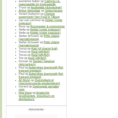
anonieme helper
op
Caiziyou vs.
raapzaadolie en koolzaadolie
Truus
op
Asafoetida (duivelsdrek)
Arthur Wetselaar
op
Sojascheuten
Yuriani Sudarmo
op
Chinese
supermarkt Tam Food in Tilburg
Jan van Lieshout
op
Ketjap (zoete
sojasaus)
Roos
op
Rozenwater & rozensiroop
Stella
op
Ketjap (zoete sojasaus)
Stella
op
Ketjap (zoete sojasaus)
Stefan Schuwer
op
Petis Udang
(garnalenpasta)
Stefan Schuwer
op
Petis Udang
(garnalenpasta)
Tessa
op
Kaki (of sharon fruit)
Tessa
op
Kwal (jellyfish)
Tessa
op
Kwal (jellyfish)
Tee
op
Kwal (jellyfish)
Osman
op
Senbei (Japanse
rijstcrackers)
Paul
op
Aubergines boerenstijl (fish
fragrant eggplant)
Paul
op
Aubergines boerenstijl (fish
fragrant eggplant)
Ah Munn
op
Duizendjarig ei
(geconserveerde eendeneieren)
Gerard
op
Gedroogde garnalen
(ebi)
Nga Dang
op
Aziatische
groothandels, importeurs en
distributeurs
- Advertentie -