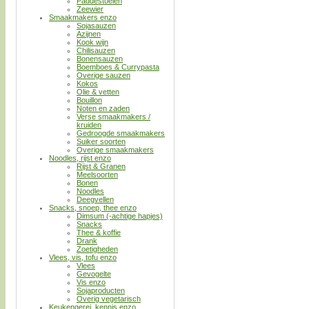
Paddestoelen
Zeewier
Smaakmakers enzo
Sojasauzen
Azijnen
Kook wijn
Chilisauzen
Bonensauzen
Boemboes & Currypasta
Overige sauzen
Kokos
Olie & vetten
Bouillon
Noten en zaden
Verse smaakmakers /
kruiden
Gedroogde smaakmakers
Suiker soorten
Overige smaakmakers
Noodles, rijst enzo
Rijst & Granen
Meelsoorten
Bonen
Noodles
Deegvellen
Snacks, snoep, thee enzo
Dimsum (-achtige hapjes)
Snacks
Thee & koffie
Drank
Zoetigheden
Vlees, vis, tofu enzo
Vlees
Gevogelte
Vis enzo
Sojaproducten
Overig vegetarisch
Keukengerei, kennis enzo