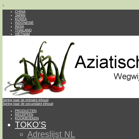
↓
CHINA
JAPAN
KOREA
INDONESIË
INDIA
THAILAND
VIETNAM
Spring naar de primaire inhoud
Spring naar de secundaire inhoud
PRODUCTEN
RECEPTEN
KOOKBOEKEN
TOKO’S
Adreslijst NL