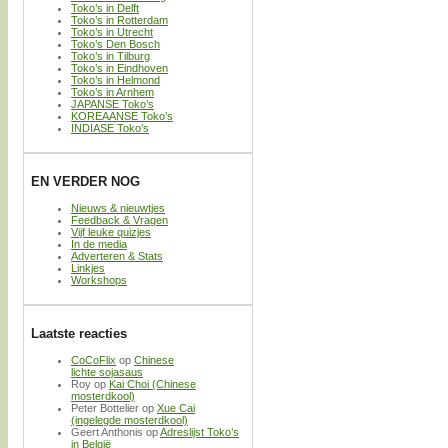
Toko’s in Delft
Toko’s in Rotterdam
Toko’s in Utrecht
Toko’s Den Bosch
Toko’s in Tilburg
Toko’s in Eindhoven
Toko’s in Helmond
Toko’s in Arnhem
JAPANSE Toko’s
KOREAANSE Toko’s
INDIASE Toko’s
EN VERDER NOG
Nieuws & nieuwtjes
Feedback & Vragen
Vijf leuke quizjes
In de media
Adverteren & Stats
Linkjes
Workshops
Laatste reacties
CoCoFlix
op
Chinese
lichte sojasaus
Roy
op
Kai Choi (Chinese
mosterdkool)
Peter Bottelier
op
Xue Cai
(ingelegde mosterdkool)
Geert Anthonis
op
Adreslijst Toko’s
in België