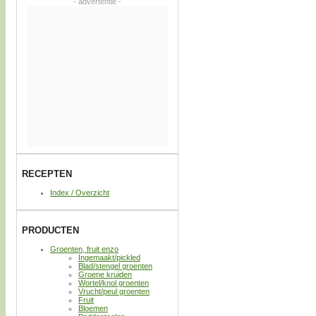
- advertentie -
RECEPTEN
Index / Overzicht
PRODUCTEN
Groenten, fruit enzo
Ingemaakt/pickled
Blad/stengel groenten
Groene kruiden
Wortel/knol groenten
Vrucht/peul groenten
Fruit
Bloemen