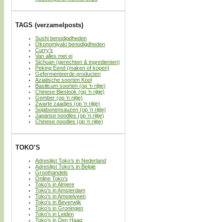
TAGS (verzamelposts)
Sushi benodigdheden
Okonomiyaki benodigdheden
Curry’s
Van alles met ei
Sichuan (gerechten & ingredienten)
Peking Eend (maken of kopen)
Gefermenteerde producten
Aziatische soorten Kool
Basilicum soorten (op ’n rijtje)
Chinese Bieslook (op ’n rijtje)
Gember (op ’n rijtje)
Zwarte zaadjes (op ’n rijtje)
Sojabonensauzen (op ’n rijtje)
Japanse noodles (op ’n rijtje)
Chinese noodles (op ’n rijtje)
TOKO’S
Adreslijst Toko’s in Nederland
Adreslijst Toko’s in België
Groothandels
Online Toko’s
Toko’s in Almere
Toko’s in Amsterdam
Toko’s in Amstelveen
Toko’s in Beverwijk
Toko’s in Groningen
Toko’s in Leiden
Toko’s in Den Haag