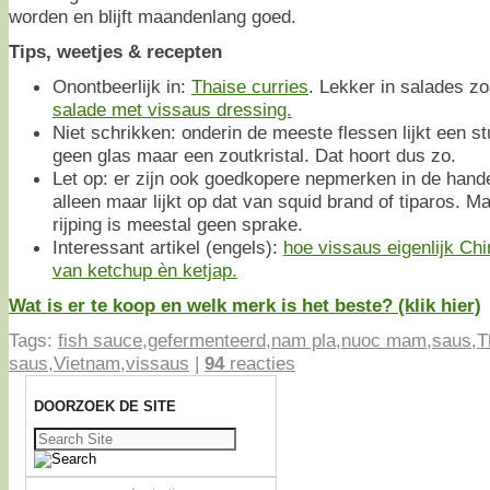
worden en blijft maandenlang goed.
Tips, weetjes & recepten
Onontbeerlijk in:
Thaise curries
. Lekker in salades z
salade met vissaus dressing.
Niet schrikken: onderin de meeste flessen lijkt een stu
geen glas maar een zoutkristal. Dat hoort dus zo.
Let op: er zijn ook goedkopere nepmerken in de hande
alleen maar lijkt op dat van squid brand of tiparos.
rijping is meestal geen sprake.
Interessant artikel (engels):
hoe vissaus eigenlijk Ch
van ketchup èn ketjap.
Wat is er te koop en welk merk is het beste? (klik hier)
Tags:
fish sauce
,
gefermenteerd
,
nam pla
,
nuoc mam
,
saus
,
T
saus
,
Vietnam
,
vissaus
|
94
reacties
DOORZOEK DE SITE
Zoeken
naar: