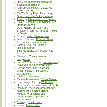
Henk
op
Knapperige tofuvellen
gevuld met garnalen
remi
op
Gula djawa (Javaanse
bruine suiker)
Els Töpfer
op
Dong Nan Hang
Supermarket in Delft (centrum)
Xuper
op
Chinese lichte sojasaus
Joyce Kromodirijo
op
Oriental in ’s
Hertogenbosch
Daan Hutting
op
Konnyaku
Smolders marc
op
Adreslijst Toko’s
in België
Crys
op
Kip in Meestersaus
Wilgo Pelhan
op
Chu Hou Saus
(Kantonese sojabonensaus)
James Clock
op
Chinese
lichte sojasaus
Bink Melcherts
op
Feedback &
Vragen
Marjan
op
Thaise groene
currypasta
JaRoW Wattimena
op
Saté kambing
(saté van geit met ketjapsaus)
Brenda Verheij
op
Aziatische
groothandels, importeurs en
distributeurs
paul idi
op
Vindaloo
Tatjana Driessen
op
Online Toko’s
Irene Jongebloed
op
Wah Nam
Hong in Amsterdam (Duivendrecht)
Robin
op
Aziatische groothandels,
importeurs en distributeurs
Meneer W
op
Aziatische
groothandels, importeurs en
distributeurs
Robin
op
Kemiri noten
Lisa
op
Kemiri noten