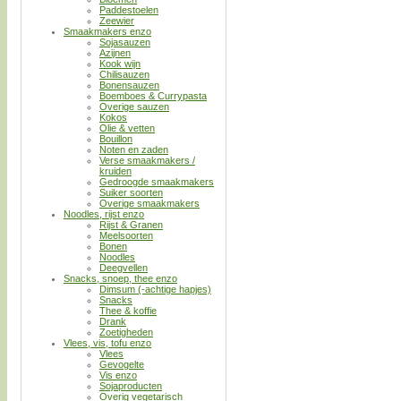
Paddestoelen
Zeewier
Smaakmakers enzo
Sojasauzen
Azijnen
Kook wijn
Chilisauzen
Bonensauzen
Boemboes & Currypasta
Overige sauzen
Kokos
Olie & vetten
Bouillon
Noten en zaden
Verse smaakmakers /
kruiden
Gedroogde smaakmakers
Suiker soorten
Overige smaakmakers
Noodles, rijst enzo
Rijst & Granen
Meelsoorten
Bonen
Noodles
Deegvellen
Snacks, snoep, thee enzo
Dimsum (-achtige hapjes)
Snacks
Thee & koffie
Drank
Zoetigheden
Vlees, vis, tofu enzo
Vlees
Gevogelte
Vis enzo
Sojaproducten
Overig vegetarisch