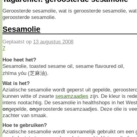
Geroosterde sesamolie, wat is geroosterde sesamolie, wat h
geroosterde sesamolie.
Sesamolie
Geplaatst op
13 augustus 2008
7
Hoe heet het?
Sesamolie, toasted sesame oil, sesame flavoured oil,
zhīma yóu (芝麻油).
Wat is het?
Aziatische sesamolie wordt geperst uit gepelde, gerooste
kunnen witte of zwarte
sesamzaadjes
zijn. De kleur is red
intens nootachtig. De sesamolie in healthshops in het Wes
on
gepelde,
on
geroosterde sesamzaadjes. Deze olie is veel
zachter van smaak.
Hoe te gebruiken?
Aziatische sesamolie wordt voornamelijk gebruikt om een