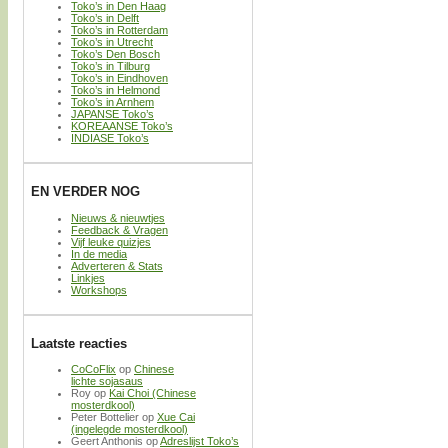
Toko’s in Den Haag
Toko’s in Delft
Toko’s in Rotterdam
Toko’s in Utrecht
Toko’s Den Bosch
Toko’s in Tilburg
Toko’s in Eindhoven
Toko’s in Helmond
Toko’s in Arnhem
JAPANSE Toko’s
KOREAANSE Toko’s
INDIASE Toko’s
EN VERDER NOG
Nieuws & nieuwtjes
Feedback & Vragen
Vijf leuke quizjes
In de media
Adverteren & Stats
Linkjes
Workshops
Laatste reacties
CoCoFlix
op
Chinese
lichte sojasaus
Roy
op
Kai Choi (Chinese
mosterdkool)
Peter Bottelier
op
Xue Cai
(ingelegde mosterdkool)
Geert Anthonis
op
Adreslijst Toko’s