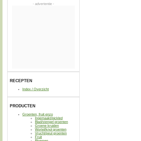
- advertentie -
RECEPTEN
Index / Overzicht
PRODUCTEN
Groenten, fruit enzo
Ingemaakt/pickled
Blad/stengel groenten
Groene kruiden
Wortel/knol groenten
Vrucht/peul groenten
Fruit
Bloemen