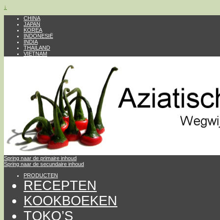
↓
CHINA
JAPAN
KOREA
INDONESIË
INDIA
THAILAND
VIETNAM
Spring naar de primaire inhoud
Spring naar de secundaire inhoud
PRODUCTEN
RECEPTEN
KOOKBOEKEN
TOKO’S