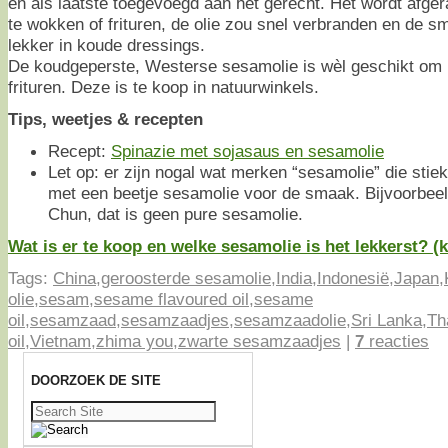
en als laatste toegevoegd aan het gerecht. Het wordt afg
te wokken of frituren, de olie zou snel verbranden en de
lekker in koude dressings.
De koudgeperste, Westerse sesamolie is wèl geschikt om 
frituren. Deze is te koop in natuurwinkels.
Tips, weetjes & recepten
Recept:
Spinazie met sojasaus en sesamolie
Let op: er zijn nogal wat merken “sesamolie” die stie
met een beetje sesamolie voor de smaak. Bijvoorbee
Chun, dat is geen pure sesamolie.
Wat is er te koop en welke sesamolie is het lekkerst? (kl
Tags:
China
,
geroosterde sesamolie
,
India
,
Indonesië
,
Japan
,
olie
,
sesam
,
sesame flavoured oil
,
sesame
oil
,
sesamzaad
,
sesamzaadjes
,
sesamzaadolie
,
Sri Lanka
,
Th
oil
,
Vietnam
,
zhima you
,
zwarte sesamzaadjes
|
7
reacties
DOORZOEK DE SITE
Zoeken
naar: