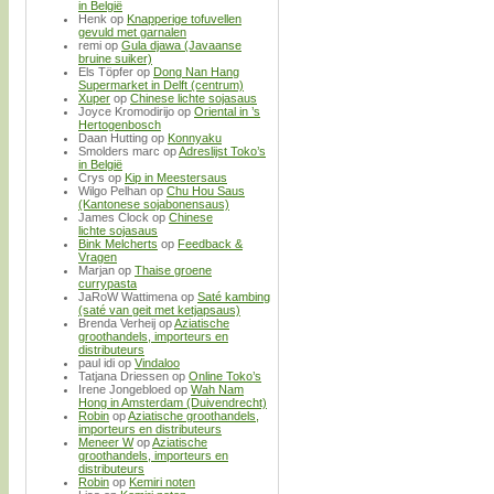
in België
Henk
op
Knapperige tofuvellen
gevuld met garnalen
remi
op
Gula djawa (Javaanse
bruine suiker)
Els Töpfer
op
Dong Nan Hang
Supermarket in Delft (centrum)
Xuper
op
Chinese lichte sojasaus
Joyce Kromodirijo
op
Oriental in ’s
Hertogenbosch
Daan Hutting
op
Konnyaku
Smolders marc
op
Adreslijst Toko’s
in België
Crys
op
Kip in Meestersaus
Wilgo Pelhan
op
Chu Hou Saus
(Kantonese sojabonensaus)
James Clock
op
Chinese
lichte sojasaus
Bink Melcherts
op
Feedback &
Vragen
Marjan
op
Thaise groene
currypasta
JaRoW Wattimena
op
Saté kambing
(saté van geit met ketjapsaus)
Brenda Verheij
op
Aziatische
groothandels, importeurs en
distributeurs
paul idi
op
Vindaloo
Tatjana Driessen
op
Online Toko’s
Irene Jongebloed
op
Wah Nam
Hong in Amsterdam (Duivendrecht)
Robin
op
Aziatische groothandels,
importeurs en distributeurs
Meneer W
op
Aziatische
groothandels, importeurs en
distributeurs
Robin
op
Kemiri noten