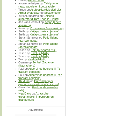
Lisa
op
Kemiri noten
anonieme helper
op
Caiziyou vs.
raapzaadolie en koolzaadolie
Truus
op
Asafoetida (duivelsdrek)
Arthur Wetselaar
op
Sojascheuten
Yuriani Sudarmo
op
Chinese
supermarkt Tam Food in Tilburg
Jan van Lieshout
op
Ketjap (zoete
sojasaus)
Roos
op
Rozenwater & rozensiroop
Stella
op
Ketjap (zoete sojasaus)
Stella
op
Ketjap (zoete sojasaus)
Stefan Schuwer
op
Petis Udang
(garnalenpasta)
Stefan Schuwer
op
Petis Udang
(garnalenpasta)
Tessa
op
Kaki (of sharon fruit)
Tessa
op
Kwal (jellyfish)
Tessa
op
Kwal (jellyfish)
Tee
op
Kwal (jellyfish)
Osman
op
Senbei (Japanse
rijstcrackers)
Paul
op
Aubergines boerenstijl (fish
fragrant eggplant)
Paul
op
Aubergines boerenstijl (fish
fragrant eggplant)
Ah Munn
op
Duizendjarig ei
(geconserveerde eendeneieren)
Gerard
op
Gedroogde garnalen
(ebi)
Nga Dang
op
Aziatische
groothandels, importeurs en
distributeurs
- Advertentie -