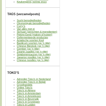
Keukengerei, kennis enzo
TAGS (verzamelposts)
Sushi benodigdheden
Okonomiyaki benodigdheden
Curry’s
Van alles met ei
Sichuan (gerechten & ingredienten)
Peking Eend (maken of kopen)
Gefermenteerde producten
Aziatische soorten Kool
Basilicum soorten (op ’n rijtje)
Chinese Bieslook (op ’n rijtje)
Gember (op ’n rijtje)
Zwarte zaadjes (op ’n rijtje)
Sojabonensauzen (op ’n rijtje)
Japanse noodles (op ’n rijtje)
Chinese noodles (op ’n rijtje)
TOKO’S
Adreslijst Toko’s in Nederland
Adreslijst Toko’s in België
Groothandels
Online Toko’s
Toko’s in Almere
Toko’s in Amsterdam
Toko’s in Amstelveen
Toko’s in Beverwijk
Toko’s in Groningen
Toko’s in Leiden