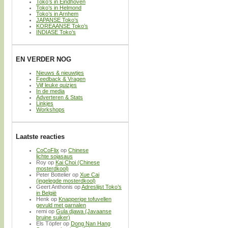
Toko’s in Eindhoven
Toko’s in Helmond
Toko’s in Arnhem
JAPANSE Toko’s
KOREAANSE Toko’s
INDIASE Toko’s
EN VERDER NOG
Nieuws & nieuwtjes
Feedback & Vragen
Vijf leuke quizjes
In de media
Adverteren & Stats
Linkjes
Workshops
Laatste reacties
CoCoFlix
op
Chinese
lichte sojasaus
Roy
op
Kai Choi (Chinese
mosterdkool)
Peter Bottelier
op
Xue Cai
(ingelegde mosterdkool)
Geert Anthonis
op
Adreslijst Toko’s
in België
Henk
op
Knapperige tofuvellen
gevuld met garnalen
remi
op
Gula djawa (Javaanse
bruine suiker)
Els Töpfer
op
Dong Nan Hang