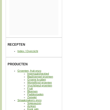
RECEPTEN
Index / Overzicht
PRODUCTEN
Groenten, fruit enzo
Ingemaakt/pickled
Blad/stengel groenten
Groene kruiden
Wortel/knol groenten
Vrucht/peul groenten
Fruit
Bloemen
Paddestoelen
Zeewier
Smaakmakers enzo
Sojasauzen
Azijnen
Kook wijn