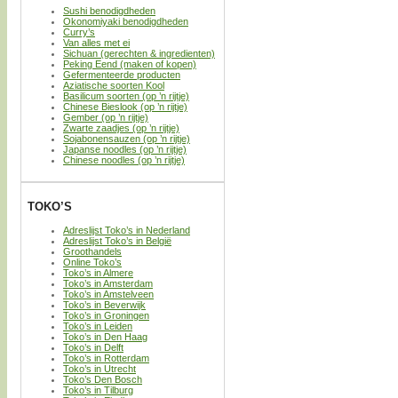
Sushi benodigdheden
Okonomiyaki benodigdheden
Curry’s
Van alles met ei
Sichuan (gerechten & ingredienten)
Peking Eend (maken of kopen)
Gefermenteerde producten
Aziatische soorten Kool
Basilicum soorten (op ’n rijtje)
Chinese Bieslook (op ’n rijtje)
Gember (op ’n rijtje)
Zwarte zaadjes (op ’n rijtje)
Sojabonensauzen (op ’n rijtje)
Japanse noodles (op ’n rijtje)
Chinese noodles (op ’n rijtje)
TOKO’S
Adreslijst Toko’s in Nederland
Adreslijst Toko’s in België
Groothandels
Online Toko’s
Toko’s in Almere
Toko’s in Amsterdam
Toko’s in Amstelveen
Toko’s in Beverwijk
Toko’s in Groningen
Toko’s in Leiden
Toko’s in Den Haag
Toko’s in Delft
Toko’s in Rotterdam
Toko’s in Utrecht
Toko’s Den Bosch
Toko’s in Tilburg