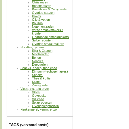
Chilisauzen
Bonensauzen
Boemboes & Currypasta
Overige sauzen
Kokos
Olie & vetten
Bouillon
Noten en zaden
Verse smaakmakers /
kruiden
Gedroogde smaakmakers
Suiker soorten
Overige smaakmakers
Noodles, rijst enzo
Rijst & Granen
Meelsoorten
Bonen
Noodles
Deegvellen
Snacks, snoep, thee enzo
Dimsum (-achtige hapjes)
Snacks
Thee & koffie
Drank
Zoetigheden
Vlees, vis, tofu enzo
Vlees
Gevogelte
Vis enzo
Sojaproducten
Overig vegetarisch
Keukengerei, kennis enzo
TAGS (verzamelposts)