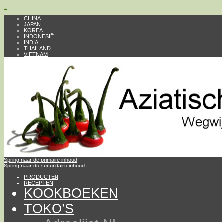
↓
CHINA
JAPAN
KOREA
INDONESIË
INDIA
THAILAND
VIETNAM
Spring naar de primaire inhoud
Spring naar de secundaire inhoud
PRODUCTEN
RECEPTEN
KOOKBOEKEN
TOKO’S