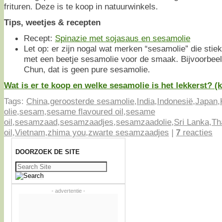
frituren. Deze is te koop in natuurwinkels.
Tips, weetjes & recepten
Recept:
Spinazie met sojasaus en sesamolie
Let op: er zijn nogal wat merken “sesamolie” die stie
met een beetje sesamolie voor de smaak. Bijvoorbee
Chun, dat is geen pure sesamolie.
Wat is er te koop en welke sesamolie is het lekkerst? (kl
Tags:
China
,
geroosterde sesamolie
,
India
,
Indonesië
,
Japan
,
olie
,
sesam
,
sesame flavoured oil
,
sesame
oil
,
sesamzaad
,
sesamzaadjes
,
sesamzaadolie
,
Sri Lanka
,
Th
oil
,
Vietnam
,
zhima you
,
zwarte sesamzaadjes
|
7
reacties
DOORZOEK DE SITE
Zoeken
naar:
- advertentie -