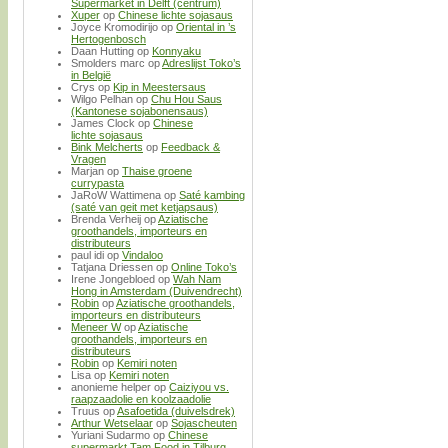
Supermarket in Delft (centrum)
Xuper
op
Chinese lichte sojasaus
Joyce Kromodirijo
op
Oriental in ’s
Hertogenbosch
Daan Hutting
op
Konnyaku
Smolders marc
op
Adreslijst Toko’s
in België
Crys
op
Kip in Meestersaus
Wilgo Pelhan
op
Chu Hou Saus
(Kantonese sojabonensaus)
James Clock
op
Chinese
lichte sojasaus
Bink Melcherts
op
Feedback &
Vragen
Marjan
op
Thaise groene
currypasta
JaRoW Wattimena
op
Saté kambing
(saté van geit met ketjapsaus)
Brenda Verheij
op
Aziatische
groothandels, importeurs en
distributeurs
paul idi
op
Vindaloo
Tatjana Driessen
op
Online Toko’s
Irene Jongebloed
op
Wah Nam
Hong in Amsterdam (Duivendrecht)
Robin
op
Aziatische groothandels,
importeurs en distributeurs
Meneer W
op
Aziatische
groothandels, importeurs en
distributeurs
Robin
op
Kemiri noten
Lisa
op
Kemiri noten
anonieme helper
op
Caiziyou vs.
raapzaadolie en koolzaadolie
Truus
op
Asafoetida (duivelsdrek)
Arthur Wetselaar
op
Sojascheuten
Yuriani Sudarmo
op
Chinese
supermarkt Tam Food in Tilburg