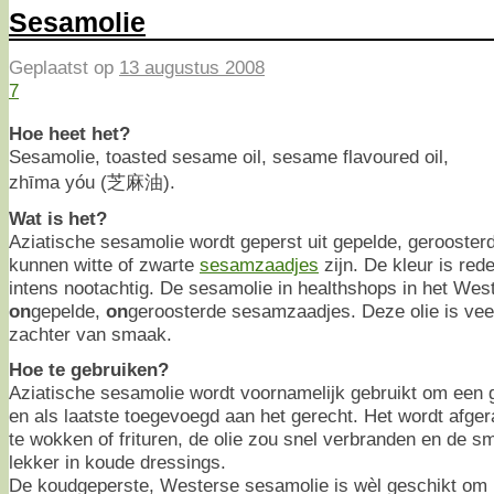
Sesamolie
Geplaatst op
13 augustus 2008
7
Hoe heet het?
Sesamolie, toasted sesame oil, sesame flavoured oil,
zhīma yóu (芝麻油).
Wat is het?
Aziatische sesamolie wordt geperst uit gepelde, gerooste
kunnen witte of zwarte
sesamzaadjes
zijn. De kleur is red
intens nootachtig. De sesamolie in healthshops in het Wes
on
gepelde,
on
geroosterde sesamzaadjes. Deze olie is veel
zachter van smaak.
Hoe te gebruiken?
Aziatische sesamolie wordt voornamelijk gebruikt om een
en als laatste toegevoegd aan het gerecht. Het wordt afg
te wokken of frituren, de olie zou snel verbranden en de
lekker in koude dressings.
De koudgeperste, Westerse sesamolie is wèl geschikt om 