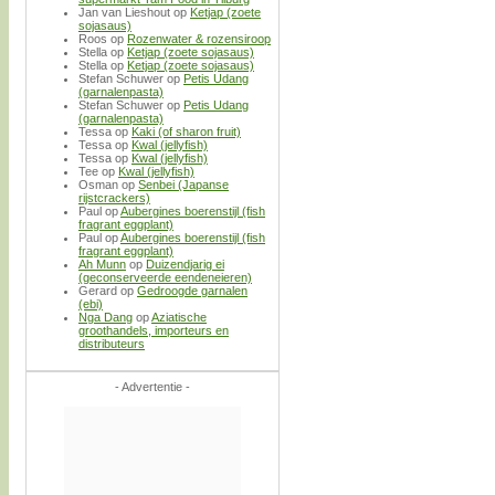
Jan van Lieshout
op
Ketjap (zoete
sojasaus)
Roos
op
Rozenwater & rozensiroop
Stella
op
Ketjap (zoete sojasaus)
Stella
op
Ketjap (zoete sojasaus)
Stefan Schuwer
op
Petis Udang
(garnalenpasta)
Stefan Schuwer
op
Petis Udang
(garnalenpasta)
Tessa
op
Kaki (of sharon fruit)
Tessa
op
Kwal (jellyfish)
Tessa
op
Kwal (jellyfish)
Tee
op
Kwal (jellyfish)
Osman
op
Senbei (Japanse
rijstcrackers)
Paul
op
Aubergines boerenstijl (fish
fragrant eggplant)
Paul
op
Aubergines boerenstijl (fish
fragrant eggplant)
Ah Munn
op
Duizendjarig ei
(geconserveerde eendeneieren)
Gerard
op
Gedroogde garnalen
(ebi)
Nga Dang
op
Aziatische
groothandels, importeurs en
distributeurs
- Advertentie -