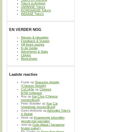
Toko’s in Arnhem
JAPANSE Toko’s
KOREAANSE Toko’s
INDIASE Toko’s
EN VERDER NOG
Nieuws & nieuwtjes
Feedback & Vragen
Vijf leuke quizjes
In de media
Adverteren & Stats
Linkjes
Workshops
Laatste reacties
Frank
op
Shaoxing rijstwijn
(Chinese rijstwijn)
CoCoFlix
op
Chinese
lichte sojasaus
Roy
op
Kai Choi (Chinese
mosterdkool)
Peter Bottelier
op
Xue Cai
(ingelegde mosterdkool)
Geert Anthonis
op
Adreslijst Toko’s
in België
Henk
op
Knapperige tofuvellen
gevuld met garnalen
remi
op
Gula djawa (Javaanse
bruine suiker)
Els Töpfer
op
Dong Nan Hang