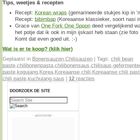
Tips, weetjes & recepten
Recept:
Korean wraps
(gemarineerde stukjes kip in ’n
Recept:
bibimbap
(Koreaanse klassieker, soort nasi i
Grace van
One Fork One Spoon
deed vergelijkend w
het potje dat ik ook in mijn ijskast heb staan (zie foto
Komt dat even goed uit. :-)
Wat is er te koop? (klik hier)
Geplaatst in
Bonensauzen
,
Chilisauzen
|
Tags:
chili bean
paste
,
chilibonenpasta
,
chilibonensaus
,
chilisaus
,
gefermente
paste
,
kogujang
,
Korea
,
Koreaanse chili
,
Koreaanse chili pas
chili paste
,
kuchujang
,
saus
|
12
reacties
DOORZOEK DE SITE
Zoeken
naar:
- advertentie -