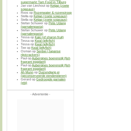
supermarkt Tam Food in Tilburg
Jan van Lieshout
op
Ketjap (zoete
sojasaus)
Roos
op
Rozenwater & rozensiroop
Stella
op
Ketjap (zoete sojasaus)
Stella
op
Ketjap (zoete sojasaus)
Stefan Schuwer
op
Petis Udang
(garnalenpasta)
Stefan Schuwer
op
Petis Udang
(garnalenpasta)
Tessa
op
Kaki (of sharon fruit)
Tessa
op
Kwal (jellyfish)
Tessa
op
Kwal (jellyfish)
Tee
op
Kwal (jellyfish)
Osman
op
Senbei (Japanse
rijstcrackers)
Paul
op
Aubergines boerenstijl (fish
fragrant eggplant)
Paul
op
Aubergines boerenstijl (fish
fragrant eggplant)
Ah Munn
op
Duizendjarig ei
(geconserveerde eendeneieren)
Gerard
op
Gedroogde garnalen
(ebi)
- Advertentie -