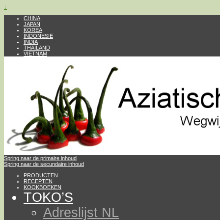
↓
CHINA
JAPAN
KOREA
INDONESIË
INDIA
THAILAND
VIETNAM
Spring naar de primaire inhoud
Spring naar de secundaire inhoud
PRODUCTEN
RECEPTEN
KOOKBOEKEN
TOKO’S
Adreslijst NL