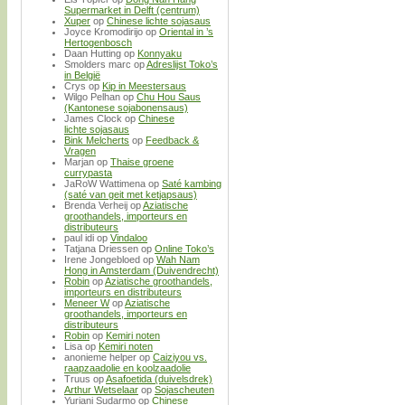
Supermarket in Delft (centrum)
Xuper
op
Chinese lichte sojasaus
Joyce Kromodirijo
op
Oriental in ’s
Hertogenbosch
Daan Hutting
op
Konnyaku
Smolders marc
op
Adreslijst Toko’s
in België
Crys
op
Kip in Meestersaus
Wilgo Pelhan
op
Chu Hou Saus
(Kantonese sojabonensaus)
James Clock
op
Chinese
lichte sojasaus
Bink Melcherts
op
Feedback &
Vragen
Marjan
op
Thaise groene
currypasta
JaRoW Wattimena
op
Saté kambing
(saté van geit met ketjapsaus)
Brenda Verheij
op
Aziatische
groothandels, importeurs en
distributeurs
paul idi
op
Vindaloo
Tatjana Driessen
op
Online Toko’s
Irene Jongebloed
op
Wah Nam
Hong in Amsterdam (Duivendrecht)
Robin
op
Aziatische groothandels,
importeurs en distributeurs
Meneer W
op
Aziatische
groothandels, importeurs en
distributeurs
Robin
op
Kemiri noten
Lisa
op
Kemiri noten
anonieme helper
op
Caiziyou vs.
raapzaadolie en koolzaadolie
Truus
op
Asafoetida (duivelsdrek)
Arthur Wetselaar
op
Sojascheuten
Yuriani Sudarmo
op
Chinese