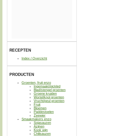
RECEPTEN
Index / Overzicht
PRODUCTEN
Groenten, fruit enzo
Ingemaakt/pickled
Blad/stengel groenten
Groene kruiden
Wortel/knol groenten
Vrucht/peul groenten
Fruit
Bloemen
Paddestoelen
Zeewier
Smaakmakers enzo
Sojasauzen
Azijnen
Kook wijn
Chilisauzen