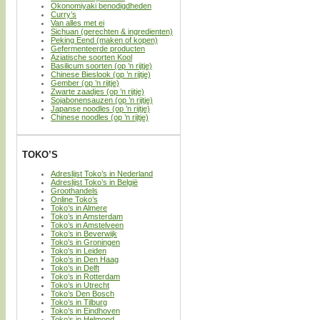
Okonomiyaki benodigdheden
Curry’s
Van alles met ei
Sichuan (gerechten & ingredienten)
Peking Eend (maken of kopen)
Gefermenteerde producten
Aziatische soorten Kool
Basilicum soorten (op ’n rijtje)
Chinese Bieslook (op ’n rijtje)
Gember (op ’n rijtje)
Zwarte zaadjes (op ’n rijtje)
Sojabonensauzen (op ’n rijtje)
Japanse noodles (op ’n rijtje)
Chinese noodles (op ’n rijtje)
TOKO’S
Adreslijst Toko’s in Nederland
Adreslijst Toko’s in België
Groothandels
Online Toko’s
Toko’s in Almere
Toko’s in Amsterdam
Toko’s in Amstelveen
Toko’s in Beverwijk
Toko’s in Groningen
Toko’s in Leiden
Toko’s in Den Haag
Toko’s in Delft
Toko’s in Rotterdam
Toko’s in Utrecht
Toko’s Den Bosch
Toko’s in Tilburg
Toko’s in Eindhoven
Toko’s in Helmond