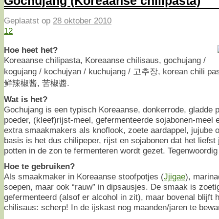
Gochujang (Koreaanse chilipasta)
Geplaatst op
28 oktober 2010
12
Hoe heet het?
Koreaanse chilipasta, Koreaanse chilisaus, gochujang /
kogujang / kochujyan / kuchujang / 고추장, korean chili pas
鲜辣椒酱, 苦椒醬.
Wat is het?
Gochujang is een typisch Koreaanse, donkerrode, gladde p
poeder, (kleef)rijst-meel, gefermenteerde sojabonen-meel
extra smaakmakers als knoflook, zoete aardappel, jujube o
basis is het dus chilipeper, rijst en sojabonen dat het liefs
potten in de zon te fermenteren wordt gezet. Tegenwoordig 
Hoe te gebruiken?
Als smaakmaker in Koreaanse stoofpotjes (
Jjigae
), marin
soepen, maar ook “rauw” in dipsausjes. De smaak is zoeti
gefermenteerd (alsof er alcohol in zit), maar bovenal blijft h
chilisaus: scherp! In de ijskast nog maanden/jaren te bewa