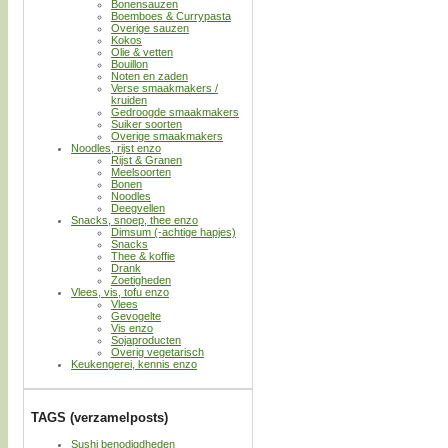
Bonensauzen
Boemboes & Currypasta
Overige sauzen
Kokos
Olie & vetten
Bouillon
Noten en zaden
Verse smaakmakers /
kruiden
Gedroogde smaakmakers
Suiker soorten
Overige smaakmakers
Noodles, rijst enzo
Rijst & Granen
Meelsoorten
Bonen
Noodles
Deegvellen
Snacks, snoep, thee enzo
Dimsum (-achtige hapjes)
Snacks
Thee & koffie
Drank
Zoetigheden
Vlees, vis, tofu enzo
Vlees
Gevogelte
Vis enzo
Sojaproducten
Overig vegetarisch
Keukengerei, kennis enzo
TAGS (verzamelposts)
Sushi benodigdheden