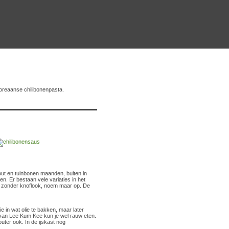
Koreaanse chilibonenpasta.
out en tuinbonen maanden, buiten in
. Er bestaan vele variaties in het
of zonder knoflook, noem maar op. De
e in wat olie te bakken, maar later
van Lee Kum Kee kun je wel rauw eten.
ter ook. In de ijskast nog