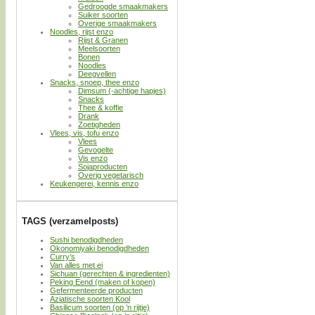
Gedroogde smaakmakers
Suiker soorten
Overige smaakmakers
Noodles, rijst enzo
Rijst & Granen
Meelsoorten
Bonen
Noodles
Deegvellen
Snacks, snoep, thee enzo
Dimsum (-achtige hapjes)
Snacks
Thee & koffie
Drank
Zoetigheden
Vlees, vis, tofu enzo
Vlees
Gevogelte
Vis enzo
Sojaproducten
Overig vegetarisch
Keukengerei, kennis enzo
TAGS (verzamelposts)
Sushi benodigdheden
Okonomiyaki benodigdheden
Curry’s
Van alles met ei
Sichuan (gerechten & ingredienten)
Peking Eend (maken of kopen)
Gefermenteerde producten
Aziatische soorten Kool
Basilicum soorten (op ’n rijtje)