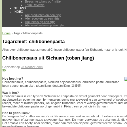
Bezochte toko’s op ’n rijtje
Toko Reviews
NIEUWS
INDEX
Alle producten op een rijtje
Alle recepten op een rijtje
Alle toko’s op een rijtje
Alle kookboeken op een rijtje
Home
→Tags
chilibonenpasta
Tagarchief:
chilibonenpasta
Alles over chilibonenpasta,meestal Chinese chilibonenpasta (uit Sichuan), maar er is ook 
Chilibonensaus uit Sichuan (toban jiang)
Geplaatst op
28 oktober 2010
90
Hoe heet het?
Chilibonensaus, chilibonenpasta, Sichuan sojabonensaus, chili bean paste, chili broad
bean sauce, toban djan, toban jiang, dòubàn jiàng, 豆瓣酱.
Wat is het?
Chilibonensaus is een typisch Sichuanese chilipasta die wordt gemaakt door chilipepers, z
aardenwerken potten te laten fermenteren, soms met toevoeging van tarwemeel of sojabonen
recept, meer of minder pepers, wel of geen tuinbonen, veel of weinig gefermenteerd, met 
bekendste chilibonenpasta wordt gemaakt in Pixian, een provincie in Sichuan.
Hoe te gebruiken?
De “enige echte” chilibonenpasta’s uit Pixian worden nooit rauw gebruikt. Lekkerste is om di
meeverhitten of aan een saus toevoegen kan ook. De meer verwesterde varianten als die 
Het smaakt een beetje naar sambal, maar dan met een diepere, gefermenteerde smaak. Zou
maanden/jaren te bewaren.