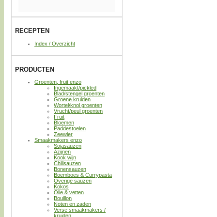
RECEPTEN
Index / Overzicht
PRODUCTEN
Groenten, fruit enzo
Ingemaakt/pickled
Blad/stengel groenten
Groene kruiden
Wortel/knol groenten
Vrucht/peul groenten
Fruit
Bloemen
Paddestoelen
Zeewier
Smaakmakers enzo
Sojasauzen
Azijnen
Kook wijn
Chilisauzen
Bonensauzen
Boemboes & Currypasta
Overige sauzen
Kokos
Olie & vetten
Bouillon
Noten en zaden
Verse smaakmakers /
kruiden