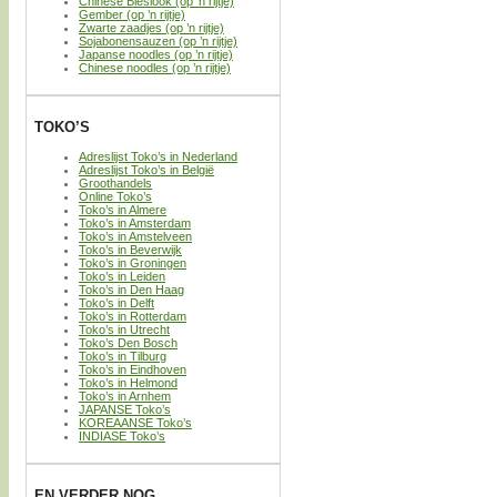
Chinese Bieslook (op ’n rijtje)
Gember (op ’n rijtje)
Zwarte zaadjes (op ’n rijtje)
Sojabonensauzen (op ’n rijtje)
Japanse noodles (op ’n rijtje)
Chinese noodles (op ’n rijtje)
TOKO’S
Adreslijst Toko’s in Nederland
Adreslijst Toko’s in België
Groothandels
Online Toko’s
Toko’s in Almere
Toko’s in Amsterdam
Toko’s in Amstelveen
Toko’s in Beverwijk
Toko’s in Groningen
Toko’s in Leiden
Toko’s in Den Haag
Toko’s in Delft
Toko’s in Rotterdam
Toko’s in Utrecht
Toko’s Den Bosch
Toko’s in Tilburg
Toko’s in Eindhoven
Toko’s in Helmond
Toko’s in Arnhem
JAPANSE Toko’s
KOREAANSE Toko’s
INDIASE Toko’s
EN VERDER NOG