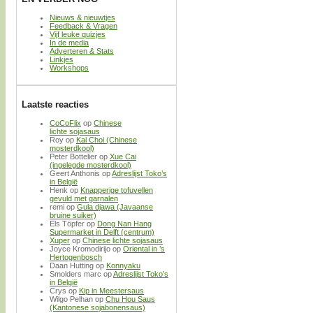
Nieuws & nieuwtjes
Feedback & Vragen
Vijf leuke quizjes
In de media
Adverteren & Stats
Linkjes
Workshops
Laatste reacties
CoCoFlix
op
Chinese
lichte sojasaus
Roy
op
Kai Choi (Chinese
mosterdkool)
Peter Bottelier
op
Xue Cai
(ingelegde mosterdkool)
Geert Anthonis
op
Adreslijst Toko’s
in België
Henk
op
Knapperige tofuvellen
gevuld met garnalen
remi
op
Gula djawa (Javaanse
bruine suiker)
Els Töpfer
op
Dong Nan Hang
Supermarket in Delft (centrum)
Xuper
op
Chinese lichte sojasaus
Joyce Kromodirijo
op
Oriental in ’s
Hertogenbosch
Daan Hutting
op
Konnyaku
Smolders marc
op
Adreslijst Toko’s
in België
Crys
op
Kip in Meestersaus
Wilgo Pelhan
op
Chu Hou Saus
(Kantonese sojabonensaus)