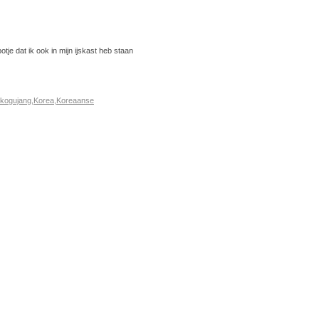
je dat ik ook in mijn ijskast heb staan
kogujang
,
Korea
,
Koreaanse