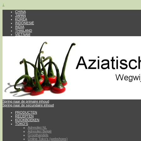
↓
CHINA
JAPAN
KOREA
INDONESIË
INDIA
THAILAND
VIETNAM
Spring naar de primaire inhoud
Spring naar de secundaire inhoud
PRODUCTEN
RECEPTEN
KOOKBOEKEN
TOKO’S
Adreslijst NL
Adreslijst België
Groothandels
Online Toko’s (webshops)