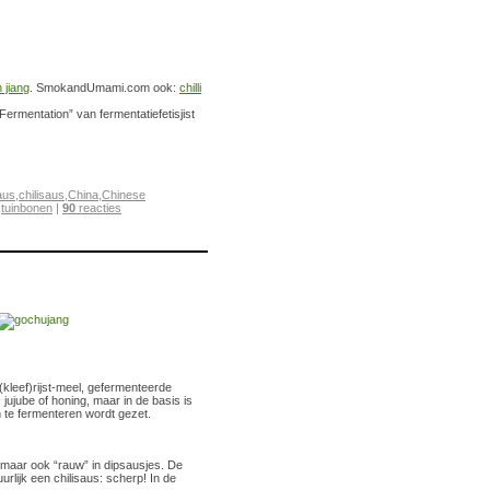
 jiang
. SmokandUmami.com ook:
chilli
 Fermentation” van fermentatiefetisjist
aus
,
chilisaus
,
China
,
Chinese
,
tuinbonen
|
90
reacties
kleef)rijst-meel, gefermenteerde
ujube of honing, maar in de basis is
on te fermenteren wordt gezet.
 maar ook “rauw” in dipsausjes. De
urlijk een chilisaus: scherp! In de