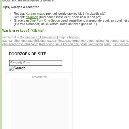
ijskast nog maanden/jaren te bewaren.
Tips, weetjes & recepten
Recept:
Korean wraps
(gemarineerde stukjes kip in ’n blaadje sla)
Recept:
bibimbap
(Koreaanse klassieker, soort nasi in een pot)
Grace van
One Fork One Spoon
deed vergelijkend warenonderzoek en vond het pot
(zie foto hieronder) de lekkerste. Komt dat even goed uit. :-)
Wat is er te koop? (klik hier)
Geplaatst in
Bonensauzen
,
Chilisauzen
|
Tags:
chili bean
paste
,
chilibonenpasta
,
chilibonensaus
,
chilisaus
,
gefermenteerd
,
gochujang
,
hot pepper paste
,
chili
,
Koreaanse chili pasta
,
Koreaanse saus
,
korean chili paste
,
kuchujang
,
saus
|
12
reacties
DOORZOEK DE SITE
Zoeken
naar:
- advertentie -