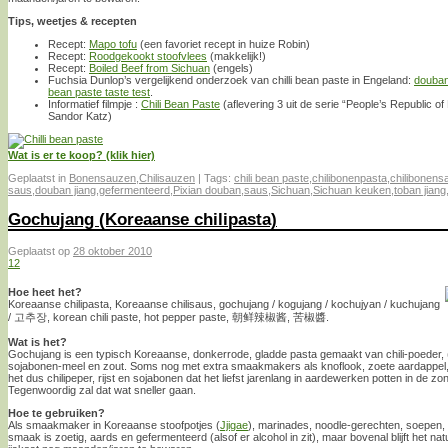
Tips, weetjes & recepten
Recept:
Mapo tofu
(een favoriet recept in huize Robin)
Recept:
Roodgekookt stoofvlees
(makkelijk!)
Recept:
Boiled Beef from Sichuan
(engels)
Fuchsia Dunlop’s vergelijkend onderzoek van chilli bean paste in Engeland:
douban
bean paste taste test
.
Informatief filmpje :
Chili Bean Paste
(aflevering 3 uit de serie “People’s Republic of
Sandor Katz)
Wat is er te koop? (klik hier)
Geplaatst in
Bonensauzen
,
Chilisauzen
|
Tags:
chili bean paste
,
chilibonenpasta
,
chilibonens
saus
,
douban jiang
,
gefermenteerd
,
Pixian douban
,
saus
,
Sichuan
,
Sichuan keuken
,
toban jiang
Gochujang (Koreaanse chilipasta)
Geplaatst op
28 oktober 2010
12
Hoe heet het?
Koreaanse chilipasta, Koreaanse chilisaus, gochujang / kogujang / kochujyan / kuchujang
/ 고추장, korean chili paste, hot pepper paste, 朝鲜辣椒酱, 苦椒醬.
Wat is het?
Gochujang is een typisch Koreaanse, donkerrode, gladde pasta gemaakt van chili-poeder, (
sojabonen-meel en zout. Soms nog met extra smaakmakers als knoflook, zoete aardappel, j
het dus chilipeper, rijst en sojabonen dat het liefst jarenlang in aardewerken potten in de z
Tegenwoordig zal dat wat sneller gaan.
Hoe te gebruiken?
Als smaakmaker in Koreaanse stoofpotjes (
Jjigae
), marinades, noodle-gerechten, soepen,
smaak is zoetig, aards en gefermenteerd (alsof er alcohol in zit), maar bovenal blijft het natu