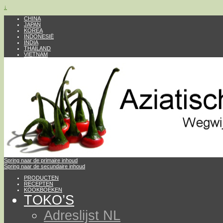
↓
CHINA
JAPAN
KOREA
INDONESIË
INDIA
THAILAND
VIETNAM
Spring naar de primaire inhoud
Spring naar de secundaire inhoud
PRODUCTEN
RECEPTEN
KOOKBOEKEN
TOKO’S
Adreslijst NL