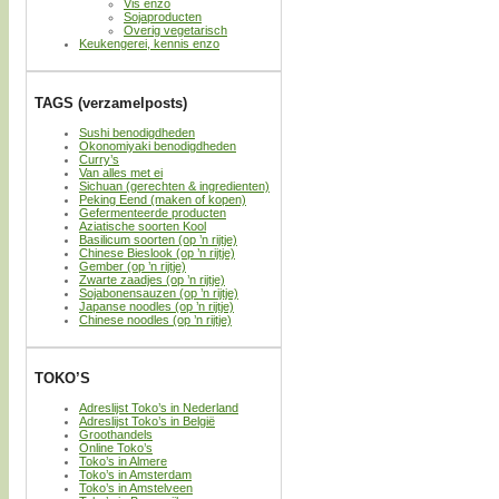
Vis enzo
Sojaproducten
Overig vegetarisch
Keukengerei, kennis enzo
TAGS (verzamelposts)
Sushi benodigdheden
Okonomiyaki benodigdheden
Curry’s
Van alles met ei
Sichuan (gerechten & ingredienten)
Peking Eend (maken of kopen)
Gefermenteerde producten
Aziatische soorten Kool
Basilicum soorten (op ’n rijtje)
Chinese Bieslook (op ’n rijtje)
Gember (op ’n rijtje)
Zwarte zaadjes (op ’n rijtje)
Sojabonensauzen (op ’n rijtje)
Japanse noodles (op ’n rijtje)
Chinese noodles (op ’n rijtje)
TOKO’S
Adreslijst Toko’s in Nederland
Adreslijst Toko’s in België
Groothandels
Online Toko’s
Toko’s in Almere
Toko’s in Amsterdam
Toko’s in Amstelveen