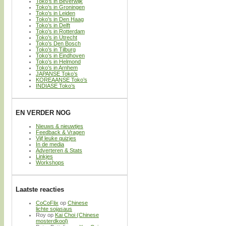
Toko’s in Beverwijk
Toko’s in Groningen
Toko’s in Leiden
Toko’s in Den Haag
Toko’s in Delft
Toko’s in Rotterdam
Toko’s in Utrecht
Toko’s Den Bosch
Toko’s in Tilburg
Toko’s in Eindhoven
Toko’s in Helmond
Toko’s in Arnhem
JAPANSE Toko’s
KOREAANSE Toko’s
INDIASE Toko’s
EN VERDER NOG
Nieuws & nieuwtjes
Feedback & Vragen
Vijf leuke quizjes
In de media
Adverteren & Stats
Linkjes
Workshops
Laatste reacties
CoCoFlix
op
Chinese
lichte sojasaus
Roy
op
Kai Choi (Chinese
mosterdkool)