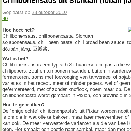
Chilibonensaus uit Sichuan (toban ji
Geplaatst op
28 oktober 2010
90
Hoe heet het?
Chilibonensaus, chilibonenpasta, Sichuan
sojabonensaus, chili bean paste, chili broad bean sauce, to
dòubàn jiàng, 豆瓣酱.
Wat is het?
Chilibonensaus is een typisch Sichuanese chilipasta die w
chilipepers, zout en tuinbonen maanden, buiten in aardenwe
fermenteren, soms met toevoeging van tarwemeel of sojab
variaties in het recept, meer of minder pepers, wel of geen
gefermenteerd, met of zonder knoflook, noem maar op. De
chilibonenpasta wordt gemaakt in Pixian, een provincie in 
Hoe te gebruiken?
De “enige echte” chilibonenpasta’s uit Pixian worden nooit
is om die in wat olie te bakken, maar later meeverhitten o
kan ook. De meer verwesterde varianten als die van Lee 
eten. Het smaakt een beetje naar sambal, maar dan met ee