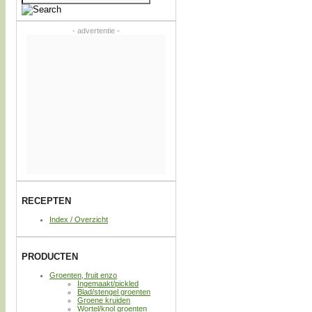
naar:
- advertentie -
RECEPTEN
Index / Overzicht
PRODUCTEN
Groenten, fruit enzo
Ingemaakt/pickled
Blad/stengel groenten
Groene kruiden
Wortel/knol groenten