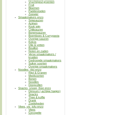
Vrucht/peul groenten
Fruit
Bloemen
Paddestoelen
Zeewier
Smaakmakers enzo
Sojasauzen
Azijnen
Kook wijn
Chilisauzen
Bonensauzen
Boemboes & Currypasta
Overige sauzen
Kokos
Olie & vetten
Bouillon
Noten en zaden
Verse smaakmakers /
kruiden
Gedroogde smaakmakers
Suiker soorten
Overige smaakmakers
Noodles, rijst enzo
Rijst & Granen
Meelsoorten
Bonen
Noodles
Deegvellen
Snacks, snoep, thee enzo
Dimsum (-achtige hapjes)
Snacks
Thee & koffie
Drank
Zoetigheden
Vlees, vis, tofu enzo
Vlees
Gevogelte