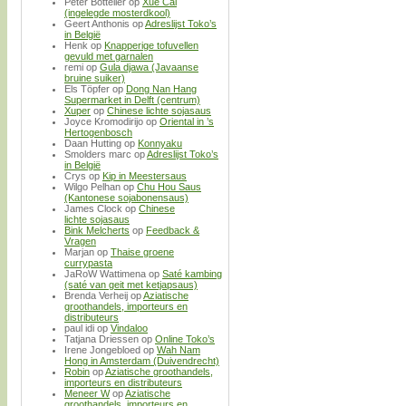
Peter Bottelier
op
Xue Cai
(ingelegde mosterdkool)
Geert Anthonis
op
Adreslijst Toko’s
in België
Henk
op
Knapperige tofuvellen
gevuld met garnalen
remi
op
Gula djawa (Javaanse
bruine suiker)
Els Töpfer
op
Dong Nan Hang
Supermarket in Delft (centrum)
Xuper
op
Chinese lichte sojasaus
Joyce Kromodirijo
op
Oriental in ’s
Hertogenbosch
Daan Hutting
op
Konnyaku
Smolders marc
op
Adreslijst Toko’s
in België
Crys
op
Kip in Meestersaus
Wilgo Pelhan
op
Chu Hou Saus
(Kantonese sojabonensaus)
James Clock
op
Chinese
lichte sojasaus
Bink Melcherts
op
Feedback &
Vragen
Marjan
op
Thaise groene
currypasta
JaRoW Wattimena
op
Saté kambing
(saté van geit met ketjapsaus)
Brenda Verheij
op
Aziatische
groothandels, importeurs en
distributeurs
paul idi
op
Vindaloo
Tatjana Driessen
op
Online Toko’s
Irene Jongebloed
op
Wah Nam
Hong in Amsterdam (Duivendrecht)
Robin
op
Aziatische groothandels,
importeurs en distributeurs
Meneer W
op
Aziatische
groothandels, importeurs en