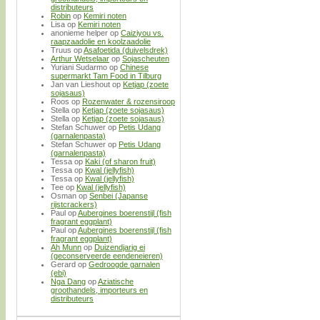
distributeurs
Robin
op
Kemiri noten
Lisa
op
Kemiri noten
anonieme helper
op
Caiziyou vs.
raapzaadolie en koolzaadolie
Truus
op
Asafoetida (duivelsdrek)
Arthur Wetselaar
op
Sojascheuten
Yuriani Sudarmo
op
Chinese
supermarkt Tam Food in Tilburg
Jan van Lieshout
op
Ketjap (zoete
sojasaus)
Roos
op
Rozenwater & rozensiroop
Stella
op
Ketjap (zoete sojasaus)
Stella
op
Ketjap (zoete sojasaus)
Stefan Schuwer
op
Petis Udang
(garnalenpasta)
Stefan Schuwer
op
Petis Udang
(garnalenpasta)
Tessa
op
Kaki (of sharon fruit)
Tessa
op
Kwal (jellyfish)
Tessa
op
Kwal (jellyfish)
Tee
op
Kwal (jellyfish)
Osman
op
Senbei (Japanse
rijstcrackers)
Paul
op
Aubergines boerenstijl (fish
fragrant eggplant)
Paul
op
Aubergines boerenstijl (fish
fragrant eggplant)
Ah Munn
op
Duizendjarig ei
(geconserveerde eendeneieren)
Gerard
op
Gedroogde garnalen
(ebi)
Nga Dang
op
Aziatische
groothandels, importeurs en
distributeurs