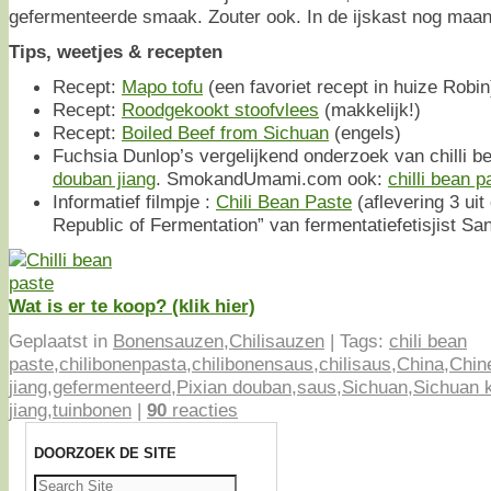
gefermenteerde smaak. Zouter ook. In de ijskast nog maan
Tips, weetjes & recepten
Recept:
Mapo tofu
(een favoriet recept in huize Robin
Recept:
Roodgekookt stoofvlees
(makkelijk!)
Recept:
Boiled Beef from Sichuan
(engels)
Fuchsia Dunlop’s vergelijkend onderzoek van chilli b
douban jiang
. SmokandUmami.com ook:
chilli bean p
Informatief filmpje :
Chili Bean Paste
(aflevering 3 uit
Republic of Fermentation” van fermentatiefetisjist Sa
Wat is er te koop? (klik hier)
Geplaatst in
Bonensauzen
,
Chilisauzen
|
Tags:
chili bean
paste
,
chilibonenpasta
,
chilibonensaus
,
chilisaus
,
China
,
Chin
jiang
,
gefermenteerd
,
Pixian douban
,
saus
,
Sichuan
,
Sichuan 
jiang
,
tuinbonen
|
90
reacties
DOORZOEK DE SITE
Zoeken