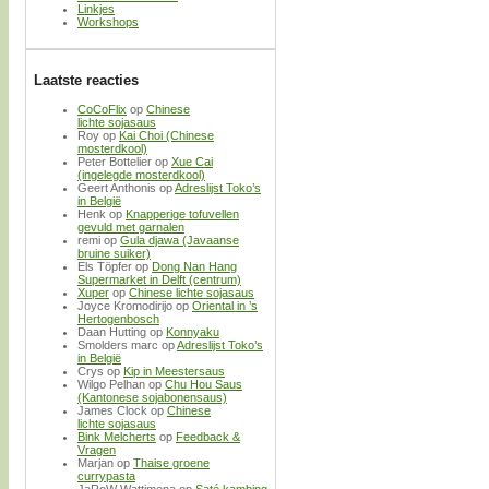
Linkjes
Workshops
Laatste reacties
CoCoFlix
op
Chinese
lichte sojasaus
Roy
op
Kai Choi (Chinese
mosterdkool)
Peter Bottelier
op
Xue Cai
(ingelegde mosterdkool)
Geert Anthonis
op
Adreslijst Toko’s
in België
Henk
op
Knapperige tofuvellen
gevuld met garnalen
remi
op
Gula djawa (Javaanse
bruine suiker)
Els Töpfer
op
Dong Nan Hang
Supermarket in Delft (centrum)
Xuper
op
Chinese lichte sojasaus
Joyce Kromodirijo
op
Oriental in ’s
Hertogenbosch
Daan Hutting
op
Konnyaku
Smolders marc
op
Adreslijst Toko’s
in België
Crys
op
Kip in Meestersaus
Wilgo Pelhan
op
Chu Hou Saus
(Kantonese sojabonensaus)
James Clock
op
Chinese
lichte sojasaus
Bink Melcherts
op
Feedback &
Vragen
Marjan
op
Thaise groene
currypasta
JaRoW Wattimena
op
Saté kambing