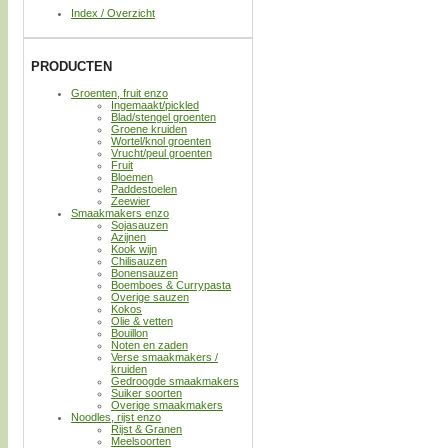
Index / Overzicht
PRODUCTEN
Groenten, fruit enzo
Ingemaakt/pickled
Blad/stengel groenten
Groene kruiden
Wortel/knol groenten
Vrucht/peul groenten
Fruit
Bloemen
Paddestoelen
Zeewier
Smaakmakers enzo
Sojasauzen
Azijnen
Kook wijn
Chilisauzen
Bonensauzen
Boemboes & Currypasta
Overige sauzen
Kokos
Olie & vetten
Bouillon
Noten en zaden
Verse smaakmakers /
kruiden
Gedroogde smaakmakers
Suiker soorten
Overige smaakmakers
Noodles, rijst enzo
Rijst & Granen
Meelsoorten