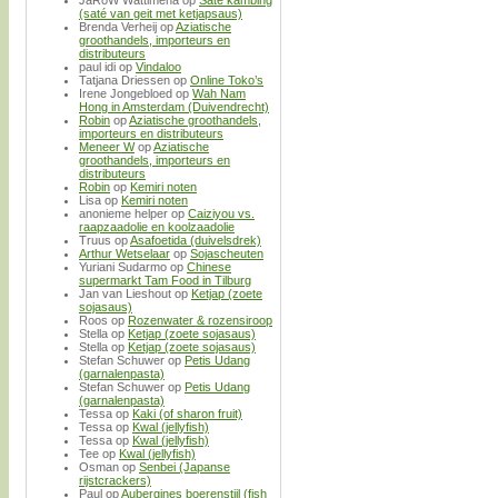
(saté van geit met ketjapsaus)
Brenda Verheij
op
Aziatische
groothandels, importeurs en
distributeurs
paul idi
op
Vindaloo
Tatjana Driessen
op
Online Toko’s
Irene Jongebloed
op
Wah Nam
Hong in Amsterdam (Duivendrecht)
Robin
op
Aziatische groothandels,
importeurs en distributeurs
Meneer W
op
Aziatische
groothandels, importeurs en
distributeurs
Robin
op
Kemiri noten
Lisa
op
Kemiri noten
anonieme helper
op
Caiziyou vs.
raapzaadolie en koolzaadolie
Truus
op
Asafoetida (duivelsdrek)
Arthur Wetselaar
op
Sojascheuten
Yuriani Sudarmo
op
Chinese
supermarkt Tam Food in Tilburg
Jan van Lieshout
op
Ketjap (zoete
sojasaus)
Roos
op
Rozenwater & rozensiroop
Stella
op
Ketjap (zoete sojasaus)
Stella
op
Ketjap (zoete sojasaus)
Stefan Schuwer
op
Petis Udang
(garnalenpasta)
Stefan Schuwer
op
Petis Udang
(garnalenpasta)
Tessa
op
Kaki (of sharon fruit)
Tessa
op
Kwal (jellyfish)
Tessa
op
Kwal (jellyfish)
Tee
op
Kwal (jellyfish)
Osman
op
Senbei (Japanse
rijstcrackers)
Paul
op
Aubergines boerenstijl (fish