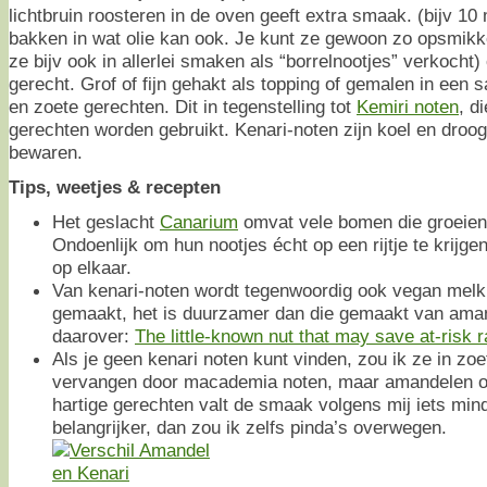
lichtbruin roosteren in de oven geeft extra smaak. (bijv 1
bakken in wat olie kan ook. Je kunt ze gewoon zo opsmikke
ze bijv ook in allerlei smaken als “borrelnootjes” verkocht)
gerecht. Grof of fijn gehakt als topping of gemalen in een s
en zoete gerechten. Dit in tegenstelling tot
Kemiri noten
, d
gerechten worden gebruikt. Kenari-noten zijn koel en droog 
bewaren.
Tips, weetjes & recepten
Het geslacht
Canarium
omvat vele bomen die groeien 
Ondoenlijk om hun nootjes écht op een rijtje te krijgen
op elkaar.
Van kenari-noten wordt tegenwoordig ook vegan melk
gemaakt, het is duurzamer dan die gemaakt van ama
daarover:
The little-known nut that may save at-risk r
Als je geen kenari noten kunt vinden, zou ik ze in zoe
vervangen door macademia noten, maar amandelen of
hartige gerechten valt de smaak volgens mij iets mind
belangrijker, dan zou ik zelfs pinda’s overwegen.