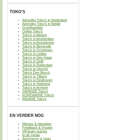
TOKO’S
Adreslijst Toko’s in Nederland
Adreslijst Toko’s in België
Groothandels
Online Toko’s
Toko’s in Almere
Toko’s in Amsterdam
Toko’s in Amstelveen
Toko’s in Beverwijk
Toko’s in Groningen
Toko’s in Leiden
Toko’s in Den Haag
Toko’s in Delft
Toko’s in Rotterdam
Toko’s in Utrecht
Toko’s Den Bosch
Toko’s in Tilburg
Toko’s in Eindhoven
Toko’s in Helmond
Toko’s in Arnhem
JAPANSE Toko’s
KOREAANSE Toko’s
INDIASE Toko’s
EN VERDER NOG
Nieuws & nieuwtjes
Feedback & Vragen
Vijf leuke quizjes
In de media
Adverteren & Stats