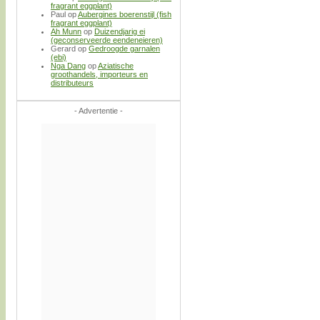
fragrant eggplant)
Paul
op
Aubergines boerenstijl (fish
fragrant eggplant)
Ah Munn
op
Duizendjarig ei
(geconserveerde eendeneieren)
Gerard
op
Gedroogde garnalen
(ebi)
Nga Dang
op
Aziatische
groothandels, importeurs en
distributeurs
- Advertentie -