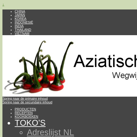
↓
CHINA
JAPAN
KOREA
INDONESIË
INDIA
THAILAND
VIETNAM
Spring naar de primaire inhoud
Spring naar de secundaire inhoud
PRODUCTEN
RECEPTEN
KOOKBOEKEN
TOKO’S
Adreslijst NL