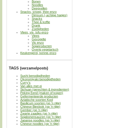
Bonen
Noodles
Deegvellen
Snacks, snoep, thee enzo
Dimsum (-achtige hapjes)
Snacks
Thee & koffie
Drank
Zoetigheden
Vlees, vis, tofu enzo
Vlees
Gevogelte
Vis enzo
Sojaproducten
Overig vegetarisch
Keukengerei, kennis enzo
TAGS (verzamelposts)
Sushi benodigdheden
Okonomiyaki benodigdheden
Curry’s
Van alles met ei
Sichuan (gerechten & ingredienten)
Peking Eend (maken of kopen)
Gefermenteerde producten
Aziatische soorten Kool
Basilicum soorten (op ’n rijtje)
Chinese Bieslook (op ’n rijtje)
Gember (op ’n rijtje)
Zwarte zaadjes (op ’n rijtje)
Sojabonensauzen (op ’n rijtje)
Japanse noodles (op ’n rijtje)
Chinese noodles (op ’n rijtje)