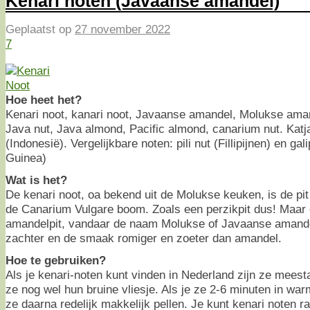
Kenari noten (Javaanse amandel)
Geplaatst op
27 november 2022
7
Hoe heet het?
Kenari noot, kanari noot, Javaanse amandel, Molukse amand
Java nut, Java almond, Pacific almond, canarium nut. Katj
(Indonesië). Vergelijkbare noten: pili nut (Fillipijnen) en g
Guinea)
Wat is het?
De kenari noot, oa bekend uit de Molukse keuken, is de pi
de Canarium Vulgare boom. Zoals een perzikpit dus! Maar
amandelpit, vandaar de naam Molukse of Javaanse amandel,
zachter en de smaak romiger en zoeter dan amandel.
Hoe te gebruiken?
Als je kenari-noten kunt vinden in Nederland zijn ze meest
ze nog wel hun bruine vliesje. Als je ze 2-6 minuten in war
ze daarna redelijk makkelijk pellen. Je kunt kenari noten 