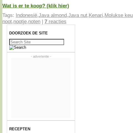
Wat is er te koop? (klik hier)
Tags:
Indonesië
,
Java almond
,
Java nut
,
Kenari
,
Molukse keu
noot
,
nootje
,
noten
|
7
reacties
DOORZOEK DE SITE
Zoeken
naar:
- advertentie -
RECEPTEN