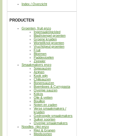
Index / Overzicht
PRODUCTEN
Groenten, fruit enzo
Ingemaakt/pickled
Blad/stengel groenten
Groene kruiden
Wortel/knol groenten
Vrucht/peul groenten
Fruit
Bloemen
Paddestoelen
Zeewier
Smaakmakers enzo
Sojasauzen
Azijnen
Kook wijn
Chilisauzen
Bonensauzen
Boemboes & Currypasta
Overige sauzen
Kokos
Olie & vetten
Bouillon
Noten en zaden
Verse smaakmakers /
kruiden
Gedroogde smaakmakers
Suiker soorten
Overige smaakmakers
Noodles, rijst enzo
Rijst & Granen
Meelsoorten