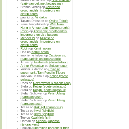
(saté van geit met ketjapsaus)
Brenda Verheij
op
Aziatische
groothandels, importeurs en
distributeurs
paul idi
op
Vindaloo
Tatjana Driessen
op
Online Toko’s
Irene Jongebloed
op
Wah Nam
Hong in Amsterdam (Duivendrecht)
Robin
op
Aziatische groothandels,
importeurs en distributeurs
Meneer W
op
Aziatische
groothandels, importeurs en
distributeurs
Robin
op
Kemiri noten
Lisa
op
Kemiri noten
anonieme helper
op
Caiziyou vs.
raapzaadolie en koolzaadolie
Truus
op
Asafoetida (duivelsdrek)
Arthur Wetselaar
op
Sojascheuten
Yuriani Sudarmo
op
Chinese
supermarkt Tam Food in Tilburg
Jan van Lieshout
op
Ketjap (zoete
sojasaus)
Roos
op
Rozenwater & rozensiroop
Stella
op
Ketjap (zoete sojasaus)
Stella
op
Ketjap (zoete sojasaus)
Stefan Schuwer
op
Petis Udang
(garnalenpasta)
Stefan Schuwer
op
Petis Udang
(garnalenpasta)
Tessa
op
Kaki (of sharon fruit)
Tessa
op
Kwal (jellyfish)
Tessa
op
Kwal (jellyfish)
Tee
op
Kwal (jellyfish)
Osman
op
Senbei (Japanse
rijstcrackers)
Paul
op
Aubergines boerenstijl (fish