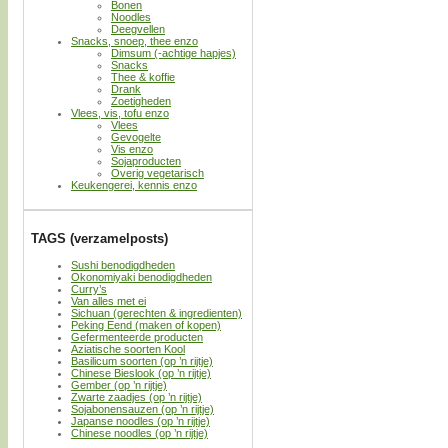
Bonen
Noodles
Deegvellen
Snacks, snoep, thee enzo
Dimsum (-achtige hapjes)
Snacks
Thee & koffie
Drank
Zoetigheden
Vlees, vis, tofu enzo
Vlees
Gevogelte
Vis enzo
Sojaproducten
Overig vegetarisch
Keukengerei, kennis enzo
TAGS (verzamelposts)
Sushi benodigdheden
Okonomiyaki benodigdheden
Curry’s
Van alles met ei
Sichuan (gerechten & ingredienten)
Peking Eend (maken of kopen)
Gefermenteerde producten
Aziatische soorten Kool
Basilicum soorten (op ’n rijtje)
Chinese Bieslook (op ’n rijtje)
Gember (op ’n rijtje)
Zwarte zaadjes (op ’n rijtje)
Sojabonensauzen (op ’n rijtje)
Japanse noodles (op ’n rijtje)
Chinese noodles (op ’n rijtje)