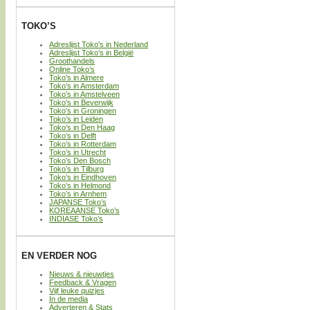
TOKO’S
Adreslijst Toko’s in Nederland
Adreslijst Toko’s in België
Groothandels
Online Toko’s
Toko’s in Almere
Toko’s in Amsterdam
Toko’s in Amstelveen
Toko’s in Beverwijk
Toko’s in Groningen
Toko’s in Leiden
Toko’s in Den Haag
Toko’s in Delft
Toko’s in Rotterdam
Toko’s in Utrecht
Toko’s Den Bosch
Toko’s in Tilburg
Toko’s in Eindhoven
Toko’s in Helmond
Toko’s in Arnhem
JAPANSE Toko’s
KOREAANSE Toko’s
INDIASE Toko’s
EN VERDER NOG
Nieuws & nieuwtjes
Feedback & Vragen
Vijf leuke quizjes
In de media
Adverteren & Stats