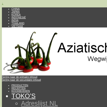
↓
CHINA
JAPAN
KOREA
INDONESIË
INDIA
THAILAND
VIETNAM
Spring naar de primaire inhoud
Spring naar de secundaire inhoud
PRODUCTEN
RECEPTEN
KOOKBOEKEN
TOKO’S
Adreslijst NL