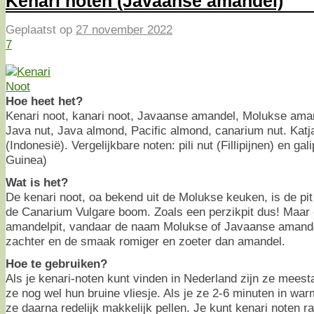
Kenari noten (Javaanse amandel)
Geplaatst op
27 november 2022
7
Hoe heet het?
Kenari noot, kanari noot, Javaanse amandel, Molukse amand
Java nut, Java almond, Pacific almond, canarium nut. Katj
(Indonesië). Vergelijkbare noten: pili nut (Fillipijnen) en g
Guinea)
Wat is het?
De kenari noot, oa bekend uit de Molukse keuken, is de pi
de Canarium Vulgare boom. Zoals een perzikpit dus! Maar
amandelpit, vandaar de naam Molukse of Javaanse amandel,
zachter en de smaak romiger en zoeter dan amandel.
Hoe te gebruiken?
Als je kenari-noten kunt vinden in Nederland zijn ze meest
ze nog wel hun bruine vliesje. Als je ze 2-6 minuten in war
ze daarna redelijk makkelijk pellen. Je kunt kenari noten 