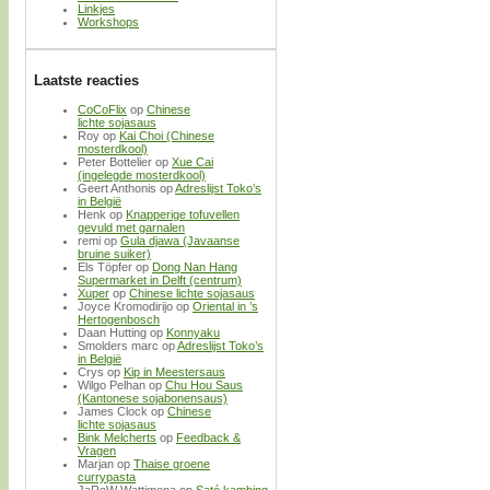
Linkjes
Workshops
Laatste reacties
CoCoFlix
op
Chinese
lichte sojasaus
Roy
op
Kai Choi (Chinese
mosterdkool)
Peter Bottelier
op
Xue Cai
(ingelegde mosterdkool)
Geert Anthonis
op
Adreslijst Toko’s
in België
Henk
op
Knapperige tofuvellen
gevuld met garnalen
remi
op
Gula djawa (Javaanse
bruine suiker)
Els Töpfer
op
Dong Nan Hang
Supermarket in Delft (centrum)
Xuper
op
Chinese lichte sojasaus
Joyce Kromodirijo
op
Oriental in ’s
Hertogenbosch
Daan Hutting
op
Konnyaku
Smolders marc
op
Adreslijst Toko’s
in België
Crys
op
Kip in Meestersaus
Wilgo Pelhan
op
Chu Hou Saus
(Kantonese sojabonensaus)
James Clock
op
Chinese
lichte sojasaus
Bink Melcherts
op
Feedback &
Vragen
Marjan
op
Thaise groene
currypasta
JaRoW Wattimena
op
Saté kambing