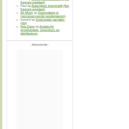
fragrant eggplant)
Paul
op
Aubergines boerenstijl (fish
fragrant eggplant)
Ah Munn
op
Duizendjarig ei
(geconserveerde eendeneieren)
Gerard
op
Gedroogde garnalen
(ebi)
Nga Dang
op
Aziatische
groothandels, importeurs en
distributeurs
- Advertentie -