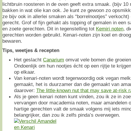
lichtbruin roosteren in de oven geeft extra smaak. (bijv 1
bakken in wat olie kan ook. Je kunt ze gewoon zo opsmikke
ze bijv ook in allerlei smaken als “borrelnootjes” verkocht)
gerecht. Grof of fijn gehakt als topping of gemalen in een s
en zoete gerechten. Dit in tegenstelling tot
Kemiri noten
, d
gerechten worden gebruikt. Kenari-noten zijn koel en droog 
bewaren.
Tips, weetjes & recepten
Het geslacht
Canarium
omvat vele bomen die groeien 
Ondoenlijk om hun nootjes écht op een rijtje te krijgen
op elkaar.
Van kenari-noten wordt tegenwoordig ook vegan melk
gemaakt, het is duurzamer dan die gemaakt van ama
daarover:
The little-known nut that may save at-risk r
Als je geen kenari noten kunt vinden, zou ik ze in zoe
vervangen door macademia noten, maar amandelen of
hartige gerechten valt de smaak volgens mij iets mind
belangrijker, dan zou ik zelfs pinda’s overwegen.