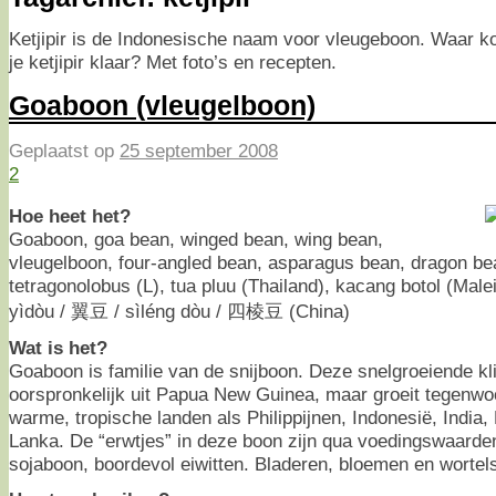
Ketjipir is de Indonesische naam voor vleugeboon. Waar ko
je ketjipir klaar? Met foto’s en recepten.
Goaboon (vleugelboon)
Geplaatst op
25 september 2008
2
Hoe heet het?
Goaboon, goa bean, winged bean, wing bean,
vleugelboon, four-angled bean, asparagus bean, dragon b
tetragonolobus (L), tua pluu (Thailand), kacang botol (Maleis
yìdòu / 翼豆 / sìléng dòu / 四棱豆 (China)
Wat is het?
Goaboon is familie van de snijboon. Deze snelgroeiende k
oorspronkelijk uit Papua New Guinea, maar groeit tegenwo
warme, tropische landen als Philippijnen, Indonesië, India,
Lanka. De “erwtjes” in deze boon zijn qua voedingswaarden
sojaboon, boordevol eiwitten. Bladeren, bloemen en worte