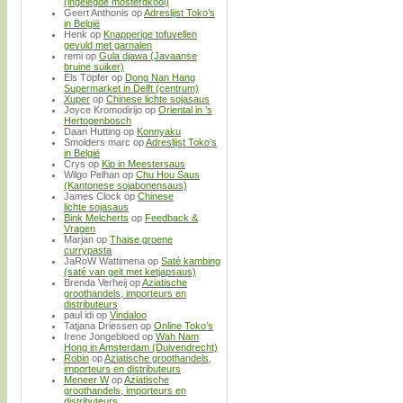
(ingelegde mosterdkool)
Geert Anthonis
op
Adreslijst Toko’s
in België
Henk
op
Knapperige tofuvellen
gevuld met garnalen
remi
op
Gula djawa (Javaanse
bruine suiker)
Els Töpfer
op
Dong Nan Hang
Supermarket in Delft (centrum)
Xuper
op
Chinese lichte sojasaus
Joyce Kromodirijo
op
Oriental in ’s
Hertogenbosch
Daan Hutting
op
Konnyaku
Smolders marc
op
Adreslijst Toko’s
in België
Crys
op
Kip in Meestersaus
Wilgo Pelhan
op
Chu Hou Saus
(Kantonese sojabonensaus)
James Clock
op
Chinese
lichte sojasaus
Bink Melcherts
op
Feedback &
Vragen
Marjan
op
Thaise groene
currypasta
JaRoW Wattimena
op
Saté kambing
(saté van geit met ketjapsaus)
Brenda Verheij
op
Aziatische
groothandels, importeurs en
distributeurs
paul idi
op
Vindaloo
Tatjana Driessen
op
Online Toko’s
Irene Jongebloed
op
Wah Nam
Hong in Amsterdam (Duivendrecht)
Robin
op
Aziatische groothandels,
importeurs en distributeurs
Meneer W
op
Aziatische
groothandels, importeurs en
distributeurs