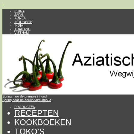
↓
CHINA
JAPAN
KOREA
INDONESIË
INDIA
THAILAND
VIETNAM
Spring naar de primaire inhoud
Spring naar de secundaire inhoud
PRODUCTEN
RECEPTEN
KOOKBOEKEN
TOKO’S