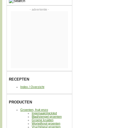
- advertentie -
RECEPTEN
Index / Overzicht
PRODUCTEN
Groenten, fruit enzo
Ingemaakt/pickled
Blad/stengel groenten
Groene kruiden
Wortel/knol groenten
Vrucht/peul groenten