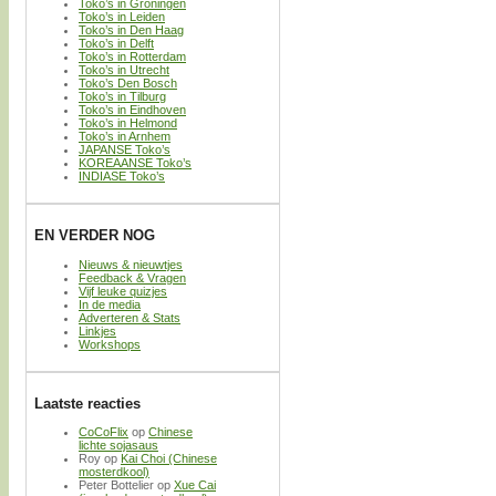
Toko’s in Groningen
Toko’s in Leiden
Toko’s in Den Haag
Toko’s in Delft
Toko’s in Rotterdam
Toko’s in Utrecht
Toko’s Den Bosch
Toko’s in Tilburg
Toko’s in Eindhoven
Toko’s in Helmond
Toko’s in Arnhem
JAPANSE Toko’s
KOREAANSE Toko’s
INDIASE Toko’s
EN VERDER NOG
Nieuws & nieuwtjes
Feedback & Vragen
Vijf leuke quizjes
In de media
Adverteren & Stats
Linkjes
Workshops
Laatste reacties
CoCoFlix
op
Chinese
lichte sojasaus
Roy
op
Kai Choi (Chinese
mosterdkool)
Peter Bottelier
op
Xue Cai