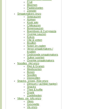
Fruit
Bloemen
Paddestoelen
Zeewier
Smaakmakers enzo
Sojasauzen
Azijnen
Kook wijn
Chilisauzen
Bonensauzen
Boemboes & Currypasta
Overige sauzen
Kokos
Olie & vetten
Bouillon
Noten en zaden
Verse smaakmakers /
kruiden
Gedroogde smaakmakers
Suiker soorten
Overige smaakmakers
Noodles, rijst enzo
Rijst & Granen
Meelsoorten
Bonen
Noodles
Deegvellen
Snacks, snoep, thee enzo
Dimsum (-achtige hapjes)
Snacks
Thee & koffie
Drank
Zoetigheden
Vlees, vis, tofu enzo
Vlees
Gevogelte
Vis enzo