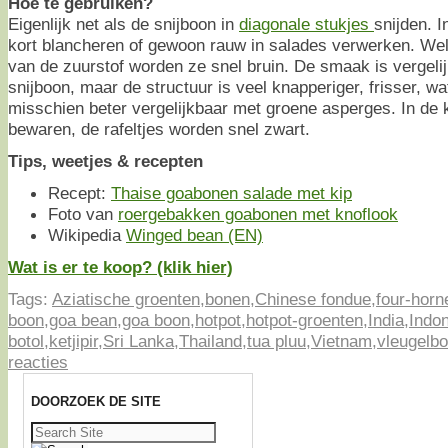
Hoe te gebruiken?
Eigenlijk net als de snijboon in
diagonale stukjes
snijden. I
kort blancheren of gewoon rauw in salades verwerken. Wel
van de zuurstof worden ze snel bruin. De smaak is vergeli
snijboon, maar de structuur is veel knapperiger, frisser, w
misschien beter vergelijkbaar met groene asperges. In de k
bewaren, de rafeltjes worden snel zwart.
Tips, weetjes & recepten
Recept:
Thaise goabonen salade met kip
Foto van
roergebakken goabonen met knoflook
Wikipedia
Winged bean (EN)
Wat is er te koop? (klik hier)
Tags:
Aziatische groenten
,
bonen
,
Chinese fondue
,
four-horn
boon
,
goa bean
,
goa boon
,
hotpot
,
hotpot-groenten
,
India
,
Indo
botol
,
ketjipir
,
Sri Lanka
,
Thailand
,
tua pluu
,
Vietnam
,
vleugelb
reacties
DOORZOEK DE SITE
Zoeken
naar: