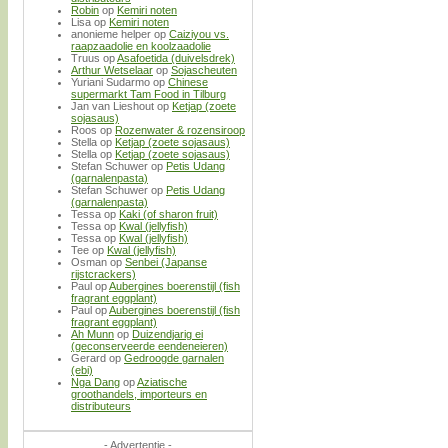
Robin
op
Kemiri noten
Lisa
op
Kemiri noten
anonieme helper
op
Caiziyou vs.
raapzaadolie en koolzaadolie
Truus
op
Asafoetida (duivelsdrek)
Arthur Wetselaar
op
Sojascheuten
Yuriani Sudarmo
op
Chinese
supermarkt Tam Food in Tilburg
Jan van Lieshout
op
Ketjap (zoete
sojasaus)
Roos
op
Rozenwater & rozensiroop
Stella
op
Ketjap (zoete sojasaus)
Stella
op
Ketjap (zoete sojasaus)
Stefan Schuwer
op
Petis Udang
(garnalenpasta)
Stefan Schuwer
op
Petis Udang
(garnalenpasta)
Tessa
op
Kaki (of sharon fruit)
Tessa
op
Kwal (jellyfish)
Tessa
op
Kwal (jellyfish)
Tee
op
Kwal (jellyfish)
Osman
op
Senbei (Japanse
rijstcrackers)
Paul
op
Aubergines boerenstijl (fish
fragrant eggplant)
Paul
op
Aubergines boerenstijl (fish
fragrant eggplant)
Ah Munn
op
Duizendjarig ei
(geconserveerde eendeneieren)
Gerard
op
Gedroogde garnalen
(ebi)
Nga Dang
op
Aziatische
groothandels, importeurs en
distributeurs
- Advertentie -