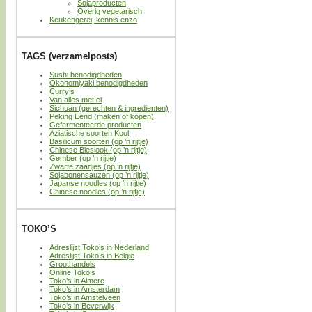
Sojaproducten
Overig vegetarisch
Keukengerei, kennis enzo
TAGS (verzamelposts)
Sushi benodigdheden
Okonomiyaki benodigdheden
Curry’s
Van alles met ei
Sichuan (gerechten & ingredienten)
Peking Eend (maken of kopen)
Gefermenteerde producten
Aziatische soorten Kool
Basilicum soorten (op ’n rijtje)
Chinese Bieslook (op ’n rijtje)
Gember (op ’n rijtje)
Zwarte zaadjes (op ’n rijtje)
Sojabonensauzen (op ’n rijtje)
Japanse noodles (op ’n rijtje)
Chinese noodles (op ’n rijtje)
TOKO’S
Adreslijst Toko’s in Nederland
Adreslijst Toko’s in België
Groothandels
Online Toko’s
Toko’s in Almere
Toko’s in Amsterdam
Toko’s in Amstelveen
Toko’s in Beverwijk