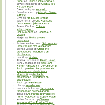
Xuper
op
Chinese lichte sojasaus
Joyce Kromodirijo
op
Oriental in ’s
Hertogenbosch
Daan Hutting
op
Konnyaku
Smolders marc
op
Adreslijst Toko’s
in België
Crys
op
Kip in Meestersaus
Wilgo Pelhan
op
Chu Hou Saus
(Kantonese sojabonensaus)
James Clock
op
Chinese
lichte sojasaus
Bink Melcherts
op
Feedback &
Vragen
Marjan
op
Thaise groene
currypasta
JaRoW Wattimena
op
Saté kambing
(saté van geit met ketjapsaus)
Brenda Verheij
op
Aziatische
groothandels, importeurs en
distributeurs
paul idi
op
Vindaloo
Tatjana Driessen
op
Online Toko’s
Irene Jongebloed
op
Wah Nam
Hong in Amsterdam (Duivendrecht)
Robin
op
Aziatische groothandels,
importeurs en distributeurs
Meneer W
op
Aziatische
groothandels, importeurs en
distributeurs
Robin
op
Kemiri noten
Lisa
op
Kemiri noten
anonieme helper
op
Caiziyou vs.
raapzaadolie en koolzaadolie
Truus
op
Asafoetida (duivelsdrek)
Arthur Wetselaar
op
Sojascheuten
Yuriani Sudarmo
op
Chinese
supermarkt Tam Food in Tilburg
Jan van Lieshout
op
Ketjap (zoete