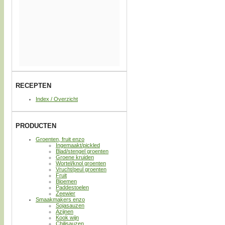
RECEPTEN
Index / Overzicht
PRODUCTEN
Groenten, fruit enzo
Ingemaakt/pickled
Blad/stengel groenten
Groene kruiden
Wortel/knol groenten
Vrucht/peul groenten
Fruit
Bloemen
Paddestoelen
Zeewier
Smaakmakers enzo
Sojasauzen
Azijnen
Kook wijn
Chilisauzen