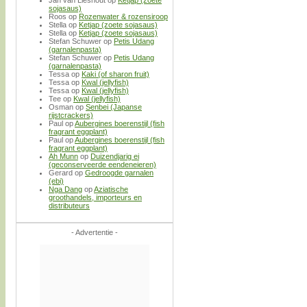
sojasaus)
Roos
op
Rozenwater & rozensiroop
Stella
op
Ketjap (zoete sojasaus)
Stella
op
Ketjap (zoete sojasaus)
Stefan Schuwer
op
Petis Udang
(garnalenpasta)
Stefan Schuwer
op
Petis Udang
(garnalenpasta)
Tessa
op
Kaki (of sharon fruit)
Tessa
op
Kwal (jellyfish)
Tessa
op
Kwal (jellyfish)
Tee
op
Kwal (jellyfish)
Osman
op
Senbei (Japanse
rijstcrackers)
Paul
op
Aubergines boerenstijl (fish
fragrant eggplant)
Paul
op
Aubergines boerenstijl (fish
fragrant eggplant)
Ah Munn
op
Duizendjarig ei
(geconserveerde eendeneieren)
Gerard
op
Gedroogde garnalen
(ebi)
Nga Dang
op
Aziatische
groothandels, importeurs en
distributeurs
- Advertentie -