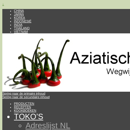
↓
CHINA
JAPAN
KOREA
INDONESIË
INDIA
THAILAND
VIETNAM
Spring naar de primaire inhoud
Spring naar de secundaire inhoud
PRODUCTEN
RECEPTEN
KOOKBOEKEN
TOKO’S
Adreslijst NL