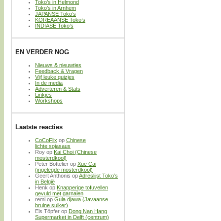
Toko’s in Helmond
Toko’s in Arnhem
JAPANSE Toko’s
KOREAANSE Toko’s
INDIASE Toko’s
EN VERDER NOG
Nieuws & nieuwtjes
Feedback & Vragen
Vijf leuke quizjes
In de media
Adverteren & Stats
Linkjes
Workshops
Laatste reacties
CoCoFlix
op
Chinese
lichte sojasaus
Roy
op
Kai Choi (Chinese
mosterdkool)
Peter Bottelier
op
Xue Cai
(ingelegde mosterdkool)
Geert Anthonis
op
Adreslijst Toko’s
in België
Henk
op
Knapperige tofuvellen
gevuld met garnalen
remi
op
Gula djawa (Javaanse
bruine suiker)
Els Töpfer
op
Dong Nan Hang
Supermarket in Delft (centrum)