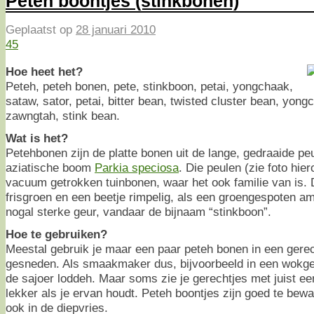
Peteh boontjes (stinkbonen)
Geplaatst op
28 januari 2010
45
Hoe heet het?
Peteh, peteh bonen, pete, stinkboon, petai, yongchaak,
sataw, sator, petai, bitter bean, twisted cluster bean, yon
zawngtah, stink bean.
Wat is het?
Petehbonen zijn de platte bonen uit de lange, gedraaide pe
aziatische boom
Parkia speciosa
. Die peulen (zie foto hi
vacuum getrokken tuinbonen, waar het ook familie van is. 
frisgroen en een beetje rimpelig, als een groengespoten a
nogal sterke geur, vandaar de bijnaam “stinkboon”.
Hoe te gebruiken?
Meestal gebruik je maar een paar peteh bonen in een gerec
gesneden. Als smaakmaker dus, bijvoorbeeld in een wokgere
de sajoer loddeh. Maar soms zie je gerechtjes met juist ee
lekker als je ervan houdt. Peteh boontjes zijn goed te bew
ook in de diepvries.