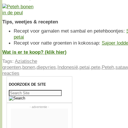
Tips, weetjes & recepten
Recept voor garnalen met sambal en petehboontjes:
petai
Recept voor natte groenten in kokossap:
Sajoer lodd
Wat is er te koop? (klik hier)
Tags:
Aziatische
groenten
,
bonen
,
diepvries
,
Indonesië
,
petai
,
pete
,
Peteh
,
sataw
reacties
DOORZOEK DE SITE
Zoeken
naar:
- advertentie -