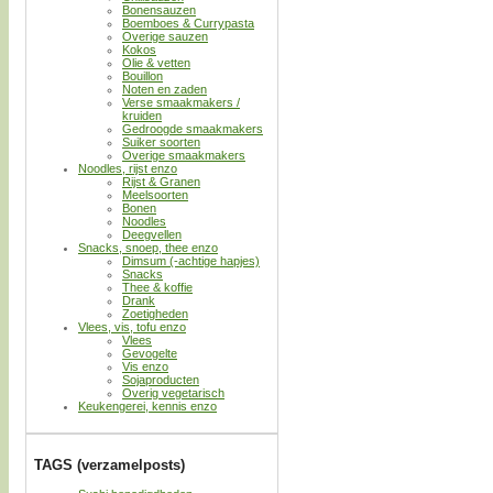
Bonensauzen
Boemboes & Currypasta
Overige sauzen
Kokos
Olie & vetten
Bouillon
Noten en zaden
Verse smaakmakers /
kruiden
Gedroogde smaakmakers
Suiker soorten
Overige smaakmakers
Noodles, rijst enzo
Rijst & Granen
Meelsoorten
Bonen
Noodles
Deegvellen
Snacks, snoep, thee enzo
Dimsum (-achtige hapjes)
Snacks
Thee & koffie
Drank
Zoetigheden
Vlees, vis, tofu enzo
Vlees
Gevogelte
Vis enzo
Sojaproducten
Overig vegetarisch
Keukengerei, kennis enzo
TAGS (verzamelposts)