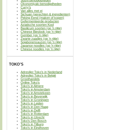
Sushi benodigdheden
Okonomiyaki benodigdheden
Curry’s
Van alles met ei
Sichuan (gerechten & ingredienten)
Peking Eend (maken of kopen)
Gefermenteerde producten
Aziatische soorten Kool
Basilicum soorten (op ’n rijtje)
Chinese Bieslook (op ’n rijtje)
Gember (op ’n rijtje)
Zwarte zaadjes (op ’n rijtje)
Sojabonensauzen (op ’n rijtje)
Japanse noodles (op ’n rijtje)
Chinese noodles (op ’n rijtje)
TOKO’S
Adreslijst Toko’s in Nederland
Adreslijst Toko’s in België
Groothandels
Online Toko’s
Toko’s in Almere
Toko’s in Amsterdam
Toko’s in Amstelveen
Toko’s in Beverwijk
Toko’s in Groningen
Toko’s in Leiden
Toko’s in Den Haag
Toko’s in Delft
Toko’s in Rotterdam
Toko’s in Utrecht
Toko’s Den Bosch
Toko’s in Tilburg
Toko’s in Eindhoven