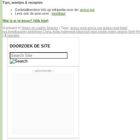
Tips, weetjes & recepten
Gedetailleerdere info op wikipedia over de:
areca nut
Lees ook de post over :
betelblad
Wat is er te koop? (klik hier)
Geplaatst in
Noten en zaden
,
Snacks
|
Tags:
areca noot
,
areca nut
,
areka noot
,
betel
nut
,
betelkauwen
,
betelnoot
,
China
,
India
,
Indonesië
,
kleurstof
,
noot
,
nootje
,
noten
,
pinang
,
Sirih-P
|
4
reacties
DOORZOEK DE SITE
Zoeken
naar:
- advertentie -