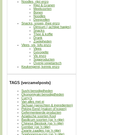
Noodles, rijst enzo
Rijst & Granen
Meelsoorten
Bonen
Noodles
Deegvellen
Snacks, snoep, thee enzo
Dimsum (-achtige hapjes)
Snacks
Thee & koffie
Drank
Zoetigheden
Vlees, vis, tofu enzo
Vlees
Gevogelte
Vis enzo
Sojaproducten
Overig vegetarisch
Keukengerei, kennis enzo
TAGS (verzamelposts)
Sushi benodigdheden
Okonomiyaki benodigdheden
Curry’s
Van alles met ei
Sichuan (gerechten & ingredienten)
Peking Eend (maken of kopen)
Gefermenteerde producten
Aziatische soorten Kool
Basilicum soorten (op ’n rijtje)
Chinese Bieslook (op ’n rijtje)
Gember (op ’n rijtje)
Zwarte zaadjes (op ’n rijtje)
Sojabonensauzen (op ’n rijtje)