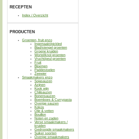
RECEPTEN
Index / Overzicht
PRODUCTEN
Groenten, fruit enzo
Ingemaakt/pickled
Blad/stengel groenten
Groene kruiden
Wortel/knol groenten
Vrucht/peul groenten
Fruit
Bloemen
Paddestoelen
Zeewier
Smaakmakers enzo
Sojasauzen
Azijnen
Kook wijn
Chilisauzen
Bonensauzen
Boemboes & Currypasta
Overige sauzen
Kokos
Olie & vetten
Bouillon
Noten en zaden
Verse smaakmakers /
kruiden
Gedroogde smaakmakers
Suiker soorten
Overige smaakmakers