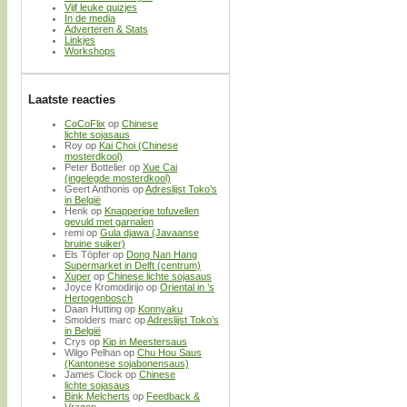
Vijf leuke quizjes
In de media
Adverteren & Stats
Linkjes
Workshops
Laatste reacties
CoCoFlix
op
Chinese
lichte sojasaus
Roy
op
Kai Choi (Chinese
mosterdkool)
Peter Bottelier
op
Xue Cai
(ingelegde mosterdkool)
Geert Anthonis
op
Adreslijst Toko’s
in België
Henk
op
Knapperige tofuvellen
gevuld met garnalen
remi
op
Gula djawa (Javaanse
bruine suiker)
Els Töpfer
op
Dong Nan Hang
Supermarket in Delft (centrum)
Xuper
op
Chinese lichte sojasaus
Joyce Kromodirijo
op
Oriental in ’s
Hertogenbosch
Daan Hutting
op
Konnyaku
Smolders marc
op
Adreslijst Toko’s
in België
Crys
op
Kip in Meestersaus
Wilgo Pelhan
op
Chu Hou Saus
(Kantonese sojabonensaus)
James Clock
op
Chinese
lichte sojasaus
Bink Melcherts
op
Feedback &
Vragen