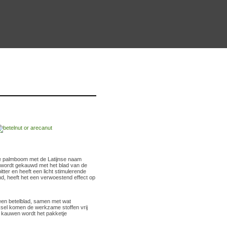
che palmboom met de Latijnse naam
 wordt gekauwd met het blad van de
tter en heeft een licht stimulerende
d, heeft het een verwoestend effect op
een betelblad, samen met wat
ksel komen de werkzame stoffen vrij
je kauwen wordt het pakketje