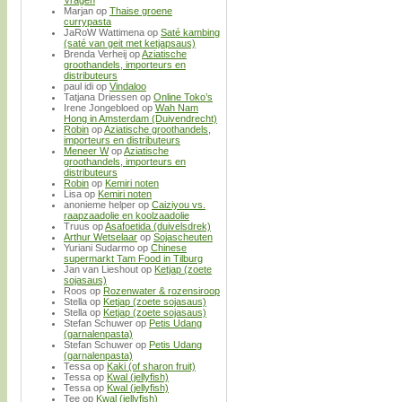
Marjan
op
Thaise groene
currypasta
JaRoW Wattimena
op
Saté kambing
(saté van geit met ketjapsaus)
Brenda Verheij
op
Aziatische
groothandels, importeurs en
distributeurs
paul idi
op
Vindaloo
Tatjana Driessen
op
Online Toko’s
Irene Jongebloed
op
Wah Nam
Hong in Amsterdam (Duivendrecht)
Robin
op
Aziatische groothandels,
importeurs en distributeurs
Meneer W
op
Aziatische
groothandels, importeurs en
distributeurs
Robin
op
Kemiri noten
Lisa
op
Kemiri noten
anonieme helper
op
Caiziyou vs.
raapzaadolie en koolzaadolie
Truus
op
Asafoetida (duivelsdrek)
Arthur Wetselaar
op
Sojascheuten
Yuriani Sudarmo
op
Chinese
supermarkt Tam Food in Tilburg
Jan van Lieshout
op
Ketjap (zoete
sojasaus)
Roos
op
Rozenwater & rozensiroop
Stella
op
Ketjap (zoete sojasaus)
Stella
op
Ketjap (zoete sojasaus)
Stefan Schuwer
op
Petis Udang
(garnalenpasta)
Stefan Schuwer
op
Petis Udang
(garnalenpasta)
Tessa
op
Kaki (of sharon fruit)
Tessa
op
Kwal (jellyfish)
Tessa
op
Kwal (jellyfish)
Tee
op
Kwal (jellyfish)