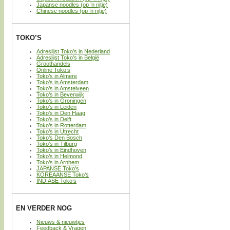
Japanse noodles (op ’n rijtje)
Chinese noodles (op ’n rijtje)
TOKO’S
Adreslijst Toko’s in Nederland
Adreslijst Toko’s in België
Groothandels
Online Toko’s
Toko’s in Almere
Toko’s in Amsterdam
Toko’s in Amstelveen
Toko’s in Beverwijk
Toko’s in Groningen
Toko’s in Leiden
Toko’s in Den Haag
Toko’s in Delft
Toko’s in Rotterdam
Toko’s in Utrecht
Toko’s Den Bosch
Toko’s in Tilburg
Toko’s in Eindhoven
Toko’s in Helmond
Toko’s in Arnhem
JAPANSE Toko’s
KOREAANSE Toko’s
INDIASE Toko’s
EN VERDER NOG
Nieuws & nieuwtjes
Feedback & Vragen