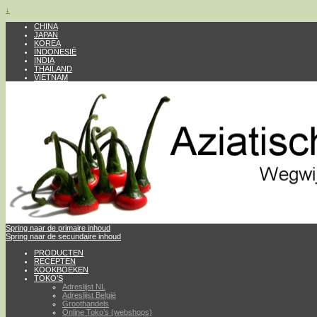
↓
CHINA
JAPAN
KOREA
INDONESIË
INDIA
THAILAND
VIETNAM
Spring naar de primaire inhoud
Spring naar de secundaire inhoud
PRODUCTEN
RECEPTEN
KOOKBOEKEN
TOKO’S
Adreslijst NL
Adreslijst België
Groothandels
Online Toko’s (webshops)