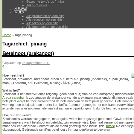
Bezochte toko’s op ’n rijtje
Toko Reviews
NIEUWS
INDEX
Alle producten op een rijtje
Alle recepten op een rijtje
Alle toko’s op een rijtje
Alle kookboeken op een rijtje
Home
→Tags
pinang
Tagarchief:
pinang
Betelnoot (arekanoot)
Geplaatst op
28 september 2011
4
Hoe heet het?
Betelnoot, arekanoot, arecanoot, areca nut, betel nut, pinang (Indonesië), supari (India),
mahk (Thailand), cau (Vietnam), bīnláng / 槟榔 (China).
Wat is het?
Betelnoot is het steenvruchtje (eigenlijk geen noot dus) van de van oorsprong Indonesis
Areca catechu
. Ik zou zeggen de arekanoot van de arekapalm maar omdat dit nootje vaak
betelplant wordt het heel verwarrend de betelnoot van de betelpalm genoemd. Betelnoot is bi
werking, een beetje als een sterke kop koffie. Jammer genoeg is het ook kankerverwekken
je tanden en is er nog een hele waslijst aan nare bijwerkingen. Ik durfde het niet te proeven.
Hoe te gebruiken?
Betelnootjes worden niet gegeten, maar gekauwd of beter gezegd gepruimd. Gewikkeld in 
smaakmakers want betelnoot en betelblad zijn eigenlijk vies. Eenmaal vermengd met spee
maar ook een dieprode kleurstof die de mond griezelig rood kleurt. (zie:
foto’s
) Na een tijd
uitgespuugd. Gedroogde schijfjes betelnoot zijn maanden/jaren te bewaren