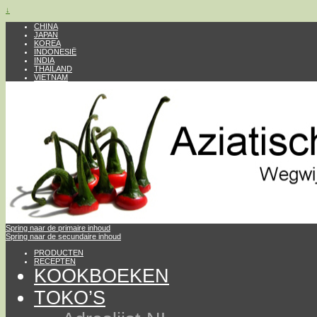
↓
CHINA
JAPAN
KOREA
INDONESIË
INDIA
THAILAND
VIETNAM
Spring naar de primaire inhoud
Spring naar de secundaire inhoud
PRODUCTEN
RECEPTEN
KOOKBOEKEN
TOKO’S