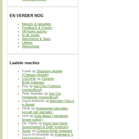
EN VERDER NOG
Nieuws & nieuwtjes
Feedback & Vragen
Vijf leuke quizjes
In de media
Adverteren & Stats
Linkjes
Workshops
Laatste reacties
Frank
op
Shaoxing rijstwijn
(Chinese rijstwijn)
CoCoFlix
op
Chinese
lichte sojasaus
Roy
op
Kai Choi (Chinese
mosterdkool)
Peter Bottelier
op
Xue Cai
(ingelegde mosterdkool)
Geert Anthonis
op
Adreslijst Toko’s
in België
Henk
op
Knapperige tofuvellen
gevuld met garnalen
remi
op
Gula djawa (Javaanse
bruine suiker)
Els Töpfer
op
Dong Nan Hang
Supermarket in Delft (centrum)
Xuper
op
Chinese lichte sojasaus
Joyce Kromodirijo
op
Oriental in ’s
Hertogenbosch