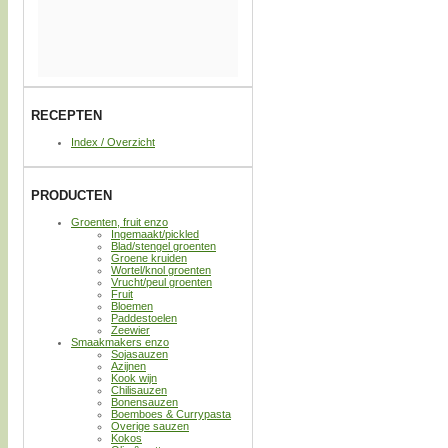
RECEPTEN
Index / Overzicht
PRODUCTEN
Groenten, fruit enzo
Ingemaakt/pickled
Blad/stengel groenten
Groene kruiden
Wortel/knol groenten
Vrucht/peul groenten
Fruit
Bloemen
Paddestoelen
Zeewier
Smaakmakers enzo
Sojasauzen
Azijnen
Kook wijn
Chilisauzen
Bonensauzen
Boemboes & Currypasta
Overige sauzen
Kokos