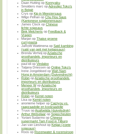
Daan Hutting
op
Konnyaku
Smolders marc
op
Adreslijst Toko’s
in België
Crys
op
Kip in Meestersaus
Wilgo Pelhan
op
Chu Hou Saus
(Kantonese sojabonensaus)
James Clock
op
Chinese
lichte sojasaus
Bink Melcherts
op
Feedback &
Vragen
Marjan
op
Thaise groene
currypasta
JaRoW Wattimena
op
Saté kambing
(saté van geit met ketjapsaus)
Brenda Verheij
op
Aziatische
groothandels, importeurs en
distributeurs
paul idi
op
Vindaloo
Tatjana Driessen
op
Online Toko’s
Irene Jongebloed
op
Wah Nam
Hong in Amsterdam (Duivendrecht)
Robin
op
Aziatische groothandels,
importeurs en distributeurs
Meneer W
op
Aziatische
groothandels, importeurs en
distributeurs
Robin
op
Kemiri noten
Lisa
op
Kemiri noten
anonieme helper
op
Caiziyou vs.
raapzaadolie en koolzaadolie
Truus
op
Asafoetida (duivelsdrek)
Arthur Wetselaar
op
Sojascheuten
Yuriani Sudarmo
op
Chinese
supermarkt Tam Food in Tilburg
Jan van Lieshout
op
Ketjap (zoete
sojasaus)
Roos
op
Rozenwater & rozensiroop