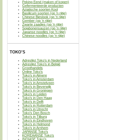
Peking Eend (maken of kopen)
Gefermenteerde producten
Aziatische soorten Kool
Basilicum soorten (op ’n rijtje)
Chinese Bieslook (op ’n rijtje)
Gember (op ’n rijtje)
Zwarte zaadjes (op ’n rijtje)
Sojabonensauzen (op ’n rijtje)
Japanse noodles (op ’n rijtje)
Chinese noodles (op ’n rijtje)
TOKO’S
Adreslijst Toko’s in Nederland
Adreslijst Toko’s in België
Groothandels
Online Toko’s
Toko’s in Almere
Toko’s in Amsterdam
Toko’s in Amstelveen
Toko’s in Beverwijk
Toko’s in Groningen
Toko’s in Leiden
Toko’s in Den Haag
Toko’s in Delft
Toko’s in Rotterdam
Toko’s in Utrecht
Toko’s Den Bosch
Toko’s in Tilburg
Toko’s in Eindhoven
Toko’s in Helmond
Toko’s in Arnhem
JAPANSE Toko’s
KOREAANSE Toko’s
INDIASE Toko’s