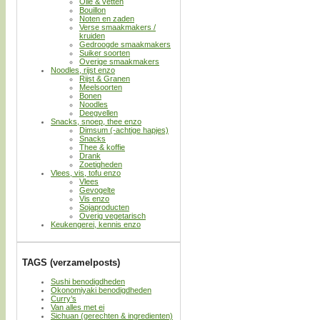
Olie & vetten
Bouillon
Noten en zaden
Verse smaakmakers /
kruiden
Gedroogde smaakmakers
Suiker soorten
Overige smaakmakers
Noodles, rijst enzo
Rijst & Granen
Meelsoorten
Bonen
Noodles
Deegvellen
Snacks, snoep, thee enzo
Dimsum (-achtige hapjes)
Snacks
Thee & koffie
Drank
Zoetigheden
Vlees, vis, tofu enzo
Vlees
Gevogelte
Vis enzo
Sojaproducten
Overig vegetarisch
Keukengerei, kennis enzo
TAGS (verzamelposts)
Sushi benodigdheden
Okonomiyaki benodigdheden
Curry’s
Van alles met ei
Sichuan (gerechten & ingredienten)