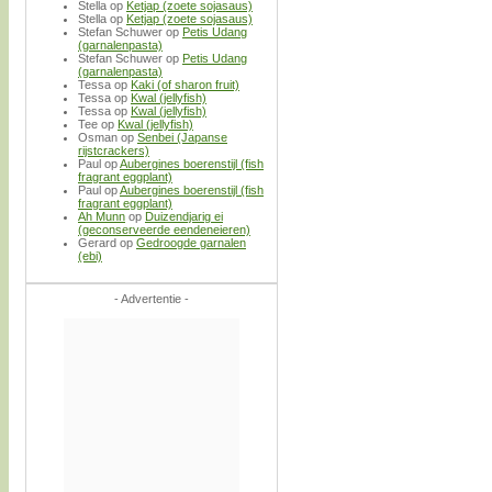
Stella
op
Ketjap (zoete sojasaus)
Stella
op
Ketjap (zoete sojasaus)
Stefan Schuwer
op
Petis Udang
(garnalenpasta)
Stefan Schuwer
op
Petis Udang
(garnalenpasta)
Tessa
op
Kaki (of sharon fruit)
Tessa
op
Kwal (jellyfish)
Tessa
op
Kwal (jellyfish)
Tee
op
Kwal (jellyfish)
Osman
op
Senbei (Japanse
rijstcrackers)
Paul
op
Aubergines boerenstijl (fish
fragrant eggplant)
Paul
op
Aubergines boerenstijl (fish
fragrant eggplant)
Ah Munn
op
Duizendjarig ei
(geconserveerde eendeneieren)
Gerard
op
Gedroogde garnalen
(ebi)
- Advertentie -