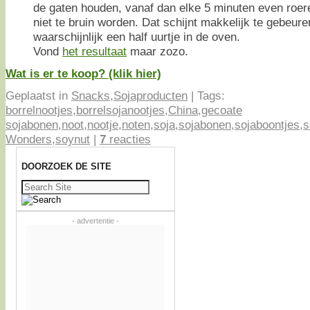
de gaten houden, vanaf dan elke 5 minuten even roe
niet te bruin worden. Dat schijnt makkelijk te gebeuren
waarschijnlijk een half uurtje in de oven.
Vond
het resultaat
maar zozo.
Wat is er te koop? (klik hier)
Geplaatst in
Snacks
,
Sojaproducten
|
Tags:
borrelnootjes
,
borrelsojanootjes
,
China
,
gecoate
sojabonen
,
noot
,
nootje
,
noten
,
soja
,
sojabonen
,
sojaboontjes
,
s
Wonders
,
soynut
|
7
reacties
DOORZOEK DE SITE
Zoeken
naar:
- advertentie -