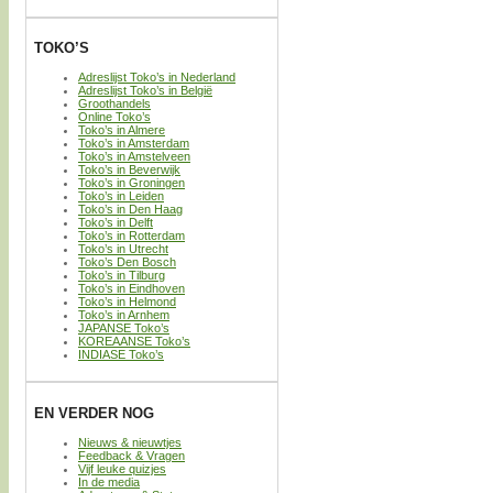
TOKO’S
Adreslijst Toko’s in Nederland
Adreslijst Toko’s in België
Groothandels
Online Toko’s
Toko’s in Almere
Toko’s in Amsterdam
Toko’s in Amstelveen
Toko’s in Beverwijk
Toko’s in Groningen
Toko’s in Leiden
Toko’s in Den Haag
Toko’s in Delft
Toko’s in Rotterdam
Toko’s in Utrecht
Toko’s Den Bosch
Toko’s in Tilburg
Toko’s in Eindhoven
Toko’s in Helmond
Toko’s in Arnhem
JAPANSE Toko’s
KOREAANSE Toko’s
INDIASE Toko’s
EN VERDER NOG
Nieuws & nieuwtjes
Feedback & Vragen
Vijf leuke quizjes
In de media