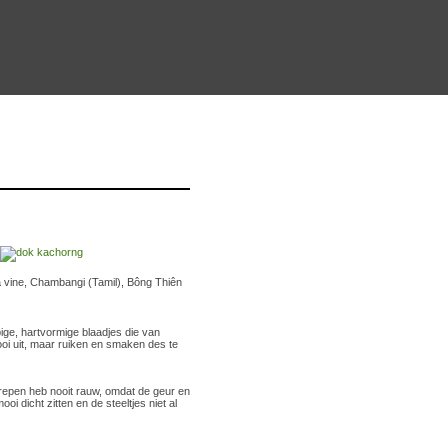
a vine, Chambangi (Tamil), Bông Thiên
ige, hartvormige blaadjes die van
mooi uit, maar ruiken en smaken des te
repen heb nooit rauw, omdat de geur en
i dicht zitten en de steeltjes niet al