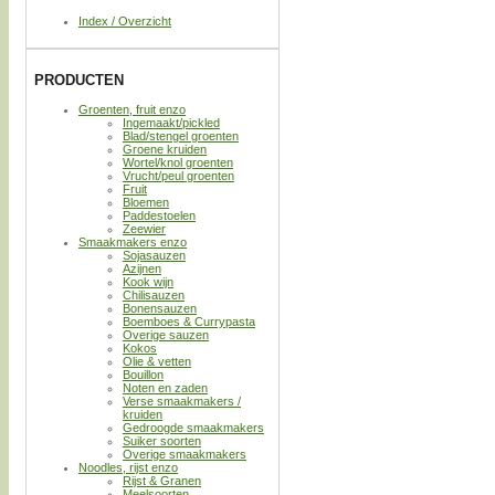
Index / Overzicht
PRODUCTEN
Groenten, fruit enzo
Ingemaakt/pickled
Blad/stengel groenten
Groene kruiden
Wortel/knol groenten
Vrucht/peul groenten
Fruit
Bloemen
Paddestoelen
Zeewier
Smaakmakers enzo
Sojasauzen
Azijnen
Kook wijn
Chilisauzen
Bonensauzen
Boemboes & Currypasta
Overige sauzen
Kokos
Olie & vetten
Bouillon
Noten en zaden
Verse smaakmakers /
kruiden
Gedroogde smaakmakers
Suiker soorten
Overige smaakmakers
Noodles, rijst enzo
Rijst & Granen
Meelsoorten