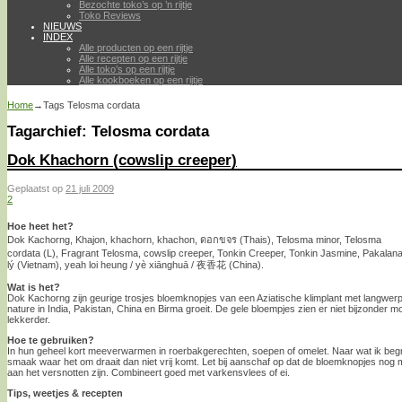
Bezochte toko’s op ’n rijtje
Toko Reviews
NIEUWS
INDEX
Alle producten op een rijtje
Alle recepten op een rijtje
Alle toko’s op een rijtje
Alle kookboeken op een rijtje
Home
→Tags
Telosma cordata
Tagarchief:
Telosma cordata
Dok Khachorn (cowslip creeper)
Geplaatst op
21 juli 2009
2
Hoe heet het?
Dok Kachorng, Khajon, khachorn, khachon, ดอกขจร (Thais), Telosma minor, Telosma
cordata (L), Fragrant Telosma, cowslip creeper, Tonkin Creeper, Tonkin Jasmine, Pakalan
lý (Vietnam), yeah loi heung / yè xiānghuā / 夜香花 (China).
Wat is het?
Dok Kachorng zijn geurige trosjes bloemknopjes van een Aziatische klimplant met langwerp
nature in India, Pakistan, China en Birma groeit. De gele bloempjes zien er niet bijzonder 
lekkerder.
Hoe te gebruiken?
In hun geheel kort meeverwarmen in roerbakgerechten, soepen of omelet. Naar wat ik beg
smaak waar het om draait dan niet vrij komt. Let bij aanschaf op dat de bloemknopjes nog moo
aan het versnotten zijn. Combineert goed met varkensvlees of ei.
Tips, weetjes & recepten