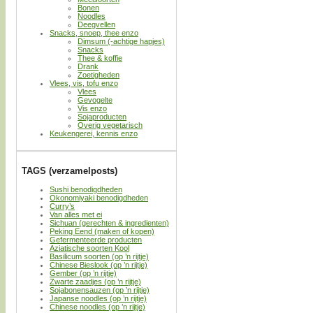
Bonen
Noodles
Deegvellen
Snacks, snoep, thee enzo
Dimsum (-achtige hapjes)
Snacks
Thee & koffie
Drank
Zoetigheden
Vlees, vis, tofu enzo
Vlees
Gevogelte
Vis enzo
Sojaproducten
Overig vegetarisch
Keukengerei, kennis enzo
TAGS (verzamelposts)
Sushi benodigdheden
Okonomiyaki benodigdheden
Curry’s
Van alles met ei
Sichuan (gerechten & ingredienten)
Peking Eend (maken of kopen)
Gefermenteerde producten
Aziatische soorten Kool
Basilicum soorten (op ’n rijtje)
Chinese Bieslook (op ’n rijtje)
Gember (op ’n rijtje)
Zwarte zaadjes (op ’n rijtje)
Sojabonensauzen (op ’n rijtje)
Japanse noodles (op ’n rijtje)
Chinese noodles (op ’n rijtje)