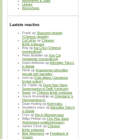
Adverteren & Stats
Linkjes
Workshops
Laatste reacties
Frank
op
Shaoxing rijstwijn
(Chinese rijstwijn)
CoCoFlix
op
Chinese
lichte sojasaus
Roy
op
Kai Choi (Chinese
mosterdkool)
Peter Bottelier
op
Xue Cai
(ingelegde mosterdkool)
Geert Anthonis
op
Adreslijst Toko’s
in België
Henk
op
Knapperige tofuvellen
gevuld met garnalen
remi
op
Gula djawa (Javaanse
bruine suiker)
Els Töpfer
op
Dong Nan Hang
Supermarket in Delft (centrum)
Xuper
op
Chinese lichte sojasaus
Joyce Kromodirijo
op
Oriental in ’s
Hertogenbosch
Daan Hutting
op
Konnyaku
Smolders marc
op
Adreslijst Toko’s
in België
Crys
op
Kip in Meestersaus
Wilgo Pelhan
op
Chu Hou Saus
(Kantonese sojabonensaus)
James Clock
op
Chinese
lichte sojasaus
Bink Melcherts
op
Feedback &
Vragen