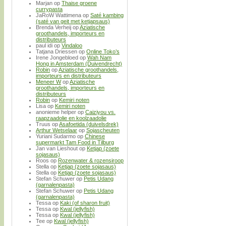
Marjan
op
Thaise groene
currypasta
JaRoW Wattimena
op
Saté kambing
(saté van geit met ketjapsaus)
Brenda Verheij
op
Aziatische
groothandels, importeurs en
distributeurs
paul idi
op
Vindaloo
Tatjana Driessen
op
Online Toko’s
Irene Jongebloed
op
Wah Nam
Hong in Amsterdam (Duivendrecht)
Robin
op
Aziatische groothandels,
importeurs en distributeurs
Meneer W
op
Aziatische
groothandels, importeurs en
distributeurs
Robin
op
Kemiri noten
Lisa
op
Kemiri noten
anonieme helper
op
Caiziyou vs.
raapzaadolie en koolzaadolie
Truus
op
Asafoetida (duivelsdrek)
Arthur Wetselaar
op
Sojascheuten
Yuriani Sudarmo
op
Chinese
supermarkt Tam Food in Tilburg
Jan van Lieshout
op
Ketjap (zoete
sojasaus)
Roos
op
Rozenwater & rozensiroop
Stella
op
Ketjap (zoete sojasaus)
Stella
op
Ketjap (zoete sojasaus)
Stefan Schuwer
op
Petis Udang
(garnalenpasta)
Stefan Schuwer
op
Petis Udang
(garnalenpasta)
Tessa
op
Kaki (of sharon fruit)
Tessa
op
Kwal (jellyfish)
Tessa
op
Kwal (jellyfish)
Tee
op
Kwal (jellyfish)