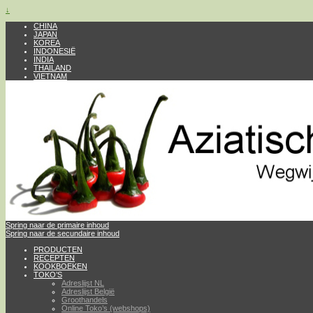
↓
CHINA
JAPAN
KOREA
INDONESIË
INDIA
THAILAND
VIETNAM
Spring naar de primaire inhoud
Spring naar de secundaire inhoud
PRODUCTEN
RECEPTEN
KOOKBOEKEN
TOKO’S
Adreslijst NL
Adreslijst België
Groothandels
Online Toko’s (webshops)