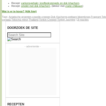
Recept:
varkensgehakt, knoflookstengels en dok khachorn
.
Recept:
omelet met dok khachorn
. (lekker met
zoete chilisaus
)
Wat is er te koop? (klik hier)
Tags:
Aziatische groenten
,
cowslip creeper
,
Dok Kachorng
,
eetbare bloemknop
,
Fragrant Te
cordata
,
Telosma minor
,
Thailand
,
Tonkin Creeper
,
Tonkin Jasmine
|
2
reacties
DOORZOEK DE SITE
Zoeken
naar:
- advertentie -
RECEPTEN