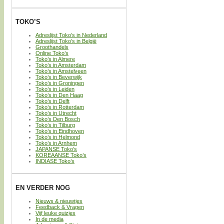
TOKO’S
Adreslijst Toko’s in Nederland
Adreslijst Toko’s in België
Groothandels
Online Toko’s
Toko’s in Almere
Toko’s in Amsterdam
Toko’s in Amstelveen
Toko’s in Beverwijk
Toko’s in Groningen
Toko’s in Leiden
Toko’s in Den Haag
Toko’s in Delft
Toko’s in Rotterdam
Toko’s in Utrecht
Toko’s Den Bosch
Toko’s in Tilburg
Toko’s in Eindhoven
Toko’s in Helmond
Toko’s in Arnhem
JAPANSE Toko’s
KOREAANSE Toko’s
INDIASE Toko’s
EN VERDER NOG
Nieuws & nieuwtjes
Feedback & Vragen
Vijf leuke quizjes
In de media