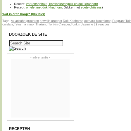
Recept:
varkensgehakt, knoflookstengels en dok khachorn
.
Recept:
omelet met dok khachorn
. (lekker met
zoete chilisaus
)
Wat is er te koop? (klik hier)
Tags:
Aziatische groenten
,
cowslip creeper
,
Dok Kachorng
,
eetbare bloemknop
,
Fragrant Te
cordata
,
Telosma minor
,
Thailand
,
Tonkin Creeper
,
Tonkin Jasmine
|
2
reacties
DOORZOEK DE SITE
Zoeken
naar:
- advertentie -
RECEPTEN