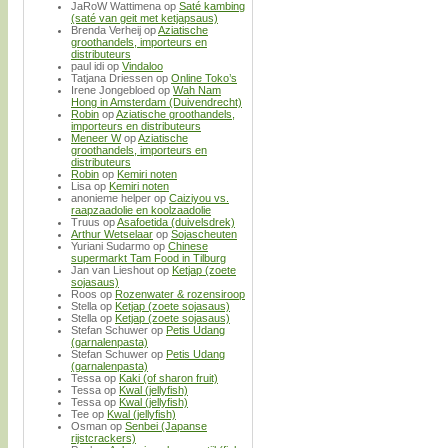
JaRoW Wattimena
op
Saté kambing
(saté van geit met ketjapsaus)
Brenda Verheij
op
Aziatische
groothandels, importeurs en
distributeurs
paul idi
op
Vindaloo
Tatjana Driessen
op
Online Toko’s
Irene Jongebloed
op
Wah Nam
Hong in Amsterdam (Duivendrecht)
Robin
op
Aziatische groothandels,
importeurs en distributeurs
Meneer W
op
Aziatische
groothandels, importeurs en
distributeurs
Robin
op
Kemiri noten
Lisa
op
Kemiri noten
anonieme helper
op
Caiziyou vs.
raapzaadolie en koolzaadolie
Truus
op
Asafoetida (duivelsdrek)
Arthur Wetselaar
op
Sojascheuten
Yuriani Sudarmo
op
Chinese
supermarkt Tam Food in Tilburg
Jan van Lieshout
op
Ketjap (zoete
sojasaus)
Roos
op
Rozenwater & rozensiroop
Stella
op
Ketjap (zoete sojasaus)
Stella
op
Ketjap (zoete sojasaus)
Stefan Schuwer
op
Petis Udang
(garnalenpasta)
Stefan Schuwer
op
Petis Udang
(garnalenpasta)
Tessa
op
Kaki (of sharon fruit)
Tessa
op
Kwal (jellyfish)
Tessa
op
Kwal (jellyfish)
Tee
op
Kwal (jellyfish)
Osman
op
Senbei (Japanse
rijstcrackers)