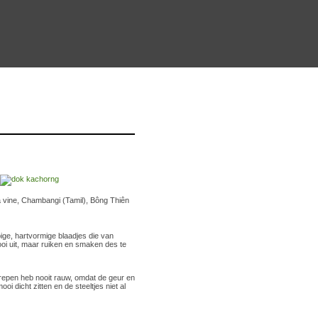
a vine, Chambangi (Tamil), Bông Thiên
ige, hartvormige blaadjes die van
mooi uit, maar ruiken en smaken des te
repen heb nooit rauw, omdat de geur en
i dicht zitten en de steeltjes niet al