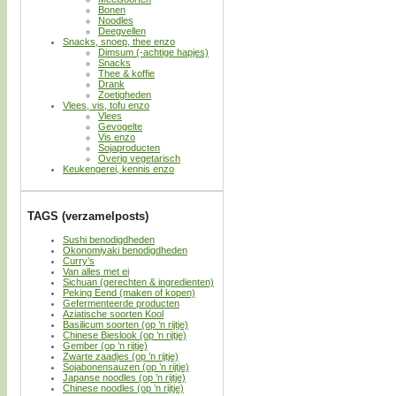
Bonen
Noodles
Deegvellen
Snacks, snoep, thee enzo
Dimsum (-achtige hapjes)
Snacks
Thee & koffie
Drank
Zoetigheden
Vlees, vis, tofu enzo
Vlees
Gevogelte
Vis enzo
Sojaproducten
Overig vegetarisch
Keukengerei, kennis enzo
TAGS (verzamelposts)
Sushi benodigdheden
Okonomiyaki benodigdheden
Curry’s
Van alles met ei
Sichuan (gerechten & ingredienten)
Peking Eend (maken of kopen)
Gefermenteerde producten
Aziatische soorten Kool
Basilicum soorten (op ’n rijtje)
Chinese Bieslook (op ’n rijtje)
Gember (op ’n rijtje)
Zwarte zaadjes (op ’n rijtje)
Sojabonensauzen (op ’n rijtje)
Japanse noodles (op ’n rijtje)
Chinese noodles (op ’n rijtje)