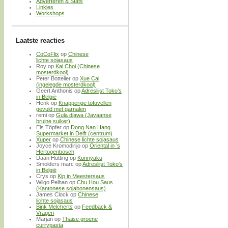
Adverteren & Stats
Linkjes
Workshops
Laatste reacties
CoCoFlix
op
Chinese
lichte sojasaus
Roy
op
Kai Choi (Chinese
mosterdkool)
Peter Bottelier
op
Xue Cai
(ingelegde mosterdkool)
Geert Anthonis
op
Adreslijst Toko’s
in België
Henk
op
Knapperige tofuvellen
gevuld met garnalen
remi
op
Gula djawa (Javaanse
bruine suiker)
Els Töpfer
op
Dong Nan Hang
Supermarket in Delft (centrum)
Xuper
op
Chinese lichte sojasaus
Joyce Kromodirijo
op
Oriental in ’s
Hertogenbosch
Daan Hutting
op
Konnyaku
Smolders marc
op
Adreslijst Toko’s
in België
Crys
op
Kip in Meestersaus
Wilgo Pelhan
op
Chu Hou Saus
(Kantonese sojabonensaus)
James Clock
op
Chinese
lichte sojasaus
Bink Melcherts
op
Feedback &
Vragen
Marjan
op
Thaise groene
currypasta