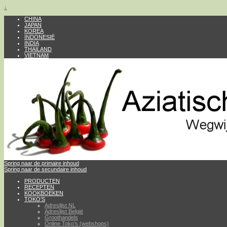
↓
CHINA
JAPAN
KOREA
INDONESIË
INDIA
THAILAND
VIETNAM
Spring naar de primaire inhoud
Spring naar de secundaire inhoud
PRODUCTEN
RECEPTEN
KOOKBOEKEN
TOKO’S
Adreslijst NL
Adreslijst België
Groothandels
Online Toko’s (webshops)