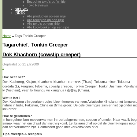
Bezochte toko’s op ’n rijtje
Toko Reviews
NIEUWS
INDEX
Alle producten op een rijtje
Alle recepten op een rijtje
Alle toko’s op een rijtje
Alle kookboeken op een rijtje
Home
→Tags
Tonkin Creeper
Tagarchief:
Tonkin Creeper
Dok Khachorn (cowslip creeper)
Geplaatst op
21 juli 2009
2
Hoe heet het?
Dok Kachorng, Khajon, khachorn, khachon, ดอกขจร (Thais), Telosma minor, Telosma
cordata (L), Fragrant Telosma, cowslip creeper, Tonkin Creeper, Tonkin Jasmine, Pakalan
lý (Vietnam), yeah loi heung / yè xiānghuā / 夜香花 (China).
Wat is het?
Dok Kachorng zijn geurige trosjes bloemknopjes van een Aziatische klimplant met langwerp
nature in India, Pakistan, China en Birma groeit. De gele bloempjes zien er niet bijzonder 
lekkerder.
Hoe te gebruiken?
In hun geheel kort meeverwarmen in roerbakgerechten, soepen of omelet. Naar wat ik beg
smaak waar het om draait dan niet vrij komt. Let bij aanschaf op dat de bloemknopjes nog moo
aan het versnotten zijn. Combineert goed met varkensvlees of ei.
Tips, weetjes & recepten