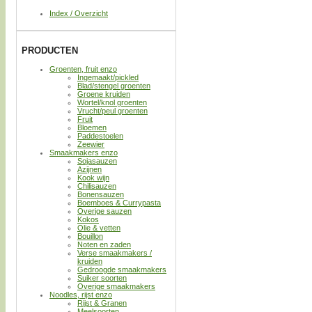
Index / Overzicht
PRODUCTEN
Groenten, fruit enzo
Ingemaakt/pickled
Blad/stengel groenten
Groene kruiden
Wortel/knol groenten
Vrucht/peul groenten
Fruit
Bloemen
Paddestoelen
Zeewier
Smaakmakers enzo
Sojasauzen
Azijnen
Kook wijn
Chilisauzen
Bonensauzen
Boemboes & Currypasta
Overige sauzen
Kokos
Olie & vetten
Bouillon
Noten en zaden
Verse smaakmakers /
kruiden
Gedroogde smaakmakers
Suiker soorten
Overige smaakmakers
Noodles, rijst enzo
Rijst & Granen
Meelsoorten