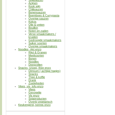
Azijnen
Kook wijn
Chilisauzen
Bonensauzen
Boemboes & Currypasta
Overige sauzen
Kokos
Olie & vetten
Bouillon
Noten en zaden
Verse smaakmakers /
kruiden
Gedroogde smaakmakers
Suiker soorten
Overige smaakmakers
Noodles, rijst enzo
Rijst & Granen
Meelsoorten
Bonen
Noodles
Deegvellen
Snacks, snoep, thee enzo
Dimsum (-achtige hapjes)
Snacks
Thee & koffie
Drank
Zoetigheden
Vlees, vis, tofu enzo
Vlees
Gevogelte
Vis enzo
Sojaproducten
Overig vegetarisch
Keukengerei, kennis enzo