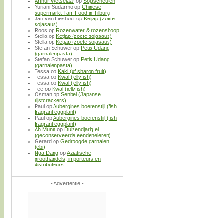
Arthur Wetselaar
op
Sojascheuten
Yuriani Sudarmo
op
Chinese
supermarkt Tam Food in Tilburg
Jan van Lieshout
op
Ketjap (zoete
sojasaus)
Roos
op
Rozenwater & rozensiroop
Stella
op
Ketjap (zoete sojasaus)
Stella
op
Ketjap (zoete sojasaus)
Stefan Schuwer
op
Petis Udang
(garnalenpasta)
Stefan Schuwer
op
Petis Udang
(garnalenpasta)
Tessa
op
Kaki (of sharon fruit)
Tessa
op
Kwal (jellyfish)
Tessa
op
Kwal (jellyfish)
Tee
op
Kwal (jellyfish)
Osman
op
Senbei (Japanse
rijstcrackers)
Paul
op
Aubergines boerenstijl (fish
fragrant eggplant)
Paul
op
Aubergines boerenstijl (fish
fragrant eggplant)
Ah Munn
op
Duizendjarig ei
(geconserveerde eendeneieren)
Gerard
op
Gedroogde garnalen
(ebi)
Nga Dang
op
Aziatische
groothandels, importeurs en
distributeurs
- Advertentie -