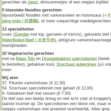
gerechten als
jiaozi
, dimsummetjes of een reepjes kipfilet.
5 klassieke Noodles gerechten
bijvoorbeeld Noodles met varkensvlees en hoisinsaus (=
P
jiàng miàn / 炸醬麵
), of meer soepachtige noedelgerechten
13 specialiteiten
zoals (
Gongbo
met kip, garnalen of inktvis), gekookte bief 
WaterBoiled Beef / 水煮牛肉
), pittigzure varkenshaasreep
heerlijkheden.
10 Vegetarische gerechten
met oa
Mapo Tofu
en
Drooggebakken sperziebonen
(beide
te bestellen), gebakken kool,
Szechuan aubergines
(yú xi
meer.
Wij aten
37. Pikante varkenshaas (€ 11,50)
54. Szechuan sperziebonen met gehakt (€ 12,00)
9. Gebakken bief met sesam (€ 7,50)
De bief was een beetje droog en niet echt zoet of knapperig
laatste kruimel op. De sperziebonen een tikkie vet, maar 
reepjes varkenshaas met groenten overheerlijk. Alles ging