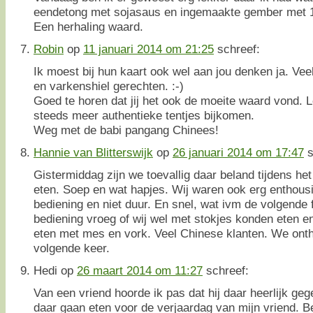
eendetong met sojasaus en ingemaakte gember met 10
Een herhaling waard.
Robin
op
11 januari 2014 om 21:25
schreef:
Ik moest bij hun kaart ook wel aan jou denken ja. Ve
en varkenshiel gerechten. :-)
Goed te horen dat jij het ook de moeite waard vond. L
steeds meer authentieke tentjes bijkomen.
Weg met de babi pangang Chinees!
Hannie van Blitterswijk
op
26 januari 2014 om 17:47
s
Gistermiddag zijn we toevallig daar beland tijdens het
eten. Soep en wat hapjes. Wij waren ook erg enthousi
bediening en niet duur. En snel, wat ivm de volgende
bediening vroeg of wij wel met stokjes konden eten en z
eten met mes en vork. Veel Chinese klanten. We ont
volgende keer.
Hedi
op
26 maart 2014 om 11:27
schreef:
Van een vriend hoorde ik pas dat hij daar heerlijk geg
daar gaan eten voor de verjaardag van mijn vriend. B