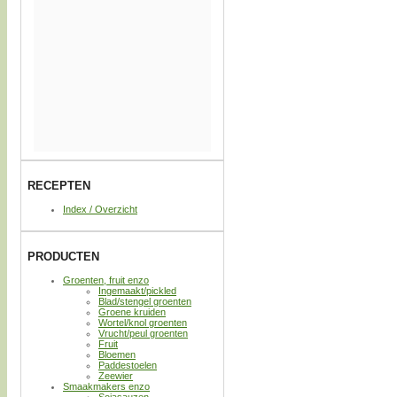
RECEPTEN
Index / Overzicht
PRODUCTEN
Groenten, fruit enzo
Ingemaakt/pickled
Blad/stengel groenten
Groene kruiden
Wortel/knol groenten
Vrucht/peul groenten
Fruit
Bloemen
Paddestoelen
Zeewier
Smaakmakers enzo
Sojasauzen