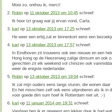
Mooi zo, onthou ik, merci!
Robin
op
11 oktober 2013 om 10:45
schreef:
Ik hoor tzt graag wat jij ervan vond, Carla.
karl
op
13 oktober 2013 om 17:25
schreef:
He weer een erbij,zal er binnenkort eens een bezoekj
karl
op
13 oktober 2013 om 17:57
schreef:
In Eindhoven zit trouwens ook een nieuwe en een he
Hong kong op de Heezerweg zalige dimsum en ook za
gerechten zit elk weekend vol chinizen ook vanmidda
weer de enigste nederlander.
Robin
op
13 oktober 2013 om 19:04
schreef:
Ik zal mijn ouders eens langs sturen, die wonen daar 
En het misschien zelf ook eens uitproberen als ik in 
voor goede dim sum hoef ik Rotterdam niet uit. ;-)
karl
op
11 januari 2014 om 19:31
schreef:
Vandaag ben ik er geweest erg lekker daar ik had wat