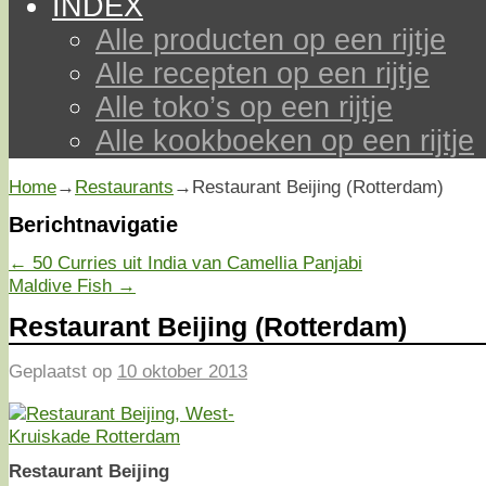
INDEX
Alle producten op een rijtje
Alle recepten op een rijtje
Alle toko’s op een rijtje
Alle kookboeken op een rijtje
Home
→
Restaurants
→
Restaurant Beijing (Rotterdam)
Berichtnavigatie
←
50 Curries uit India van Camellia Panjabi
Maldive Fish
→
Restaurant Beijing (Rotterdam)
Geplaatst op
10 oktober 2013
Restaurant Beijing