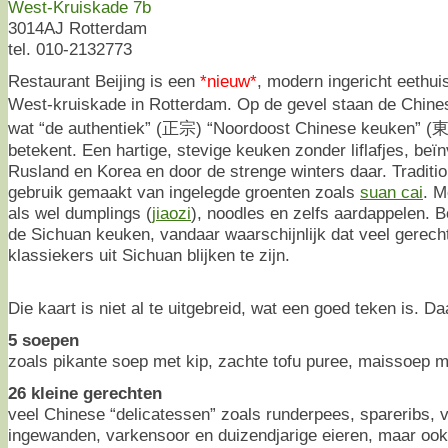
West-Kruiskade 7b
3014AJ Rotterdam
tel. 010-2132773
Restaurant Beijing is een
*nieuw*
, modern ingericht eethui
West-kruiskade in Rotterdam. Op de gevel staan de Ch
wat “de authentiek” (正宗) “Noordoost Chinese keuken” (東
betekent. Een hartige, stevige keuken zonder liflafjes, beï
Rusland en Korea en door de strenge winters daar. Traditio
gebruik gemaakt van ingelegde groenten zoals
suan cai
. M
als wel dumplings (
jiaozi
), noodles en zelfs aardappelen. 
de Sichuan keuken, vandaar waarschijnlijk dat veel gerech
klassiekers uit Sichuan blijken te zijn.
Die kaart is niet al te uitgebreid, wat een goed teken is. Da
5 soepen
zoals pikante soep met kip, zachte tofu puree, maissoep m
26 kleine gerechten
veel Chinese “delicatessen” zoals runderpees, spareribs, 
ingewanden, varkensoor en duizendjarige eieren, maar ook