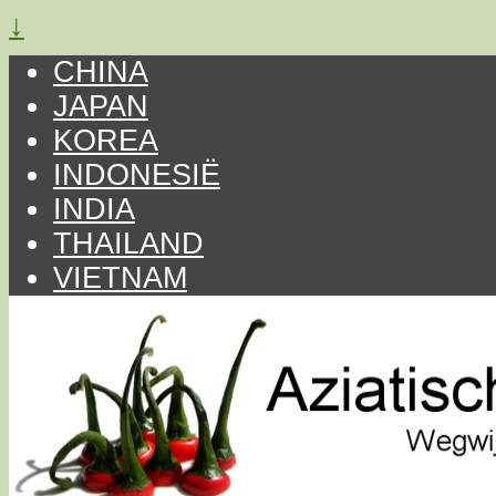
↓
CHINA
JAPAN
KOREA
INDONESIË
INDIA
THAILAND
VIETNAM