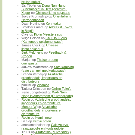
bruine suiker)
Els Töpfer
op
Dong Nan Hang
Supermarket in Delft (centrum)
Xuper
op
Chinese lichte sojasaus
Joyce Kromodirijo
op
Oriental in ’s
Hertogenbosch
Daan Hutting
op
Konnyaku
Smolders marc
op
Adreslijst Toko’s
in België
Crys
op
Kip in Meestersaus
Wilgo Pelhan
op
Chu Hou Saus
(Kantonese sojabonensaus)
James Clock
op
Chinese
lichte sojasaus
Bink Melcherts
op
Feedback &
Vragen
Marjan
op
Thaise groene
currypasta
JaRoW Wattimena
op
Saté kambing
(saté van geit met ketjapsaus)
Brenda Verheij
op
Aziatische
groothandels, importeurs en
distributeurs
paul idi
op
Vindaloo
Tatjana Driessen
op
Online Toko’s
Irene Jongebloed
op
Wah Nam
Hong in Amsterdam (Duivendrecht)
Robin
op
Aziatische groothandels,
importeurs en distributeurs
Meneer W
op
Aziatische
groothandels, importeurs en
distributeurs
Robin
op
Kemiri noten
Lisa
op
Kemiri noten
anonieme helper
op
Caiziyou vs.
raapzaadolie en koolzaadolie
Truus
op
Asafoetida (duivelsdrek)