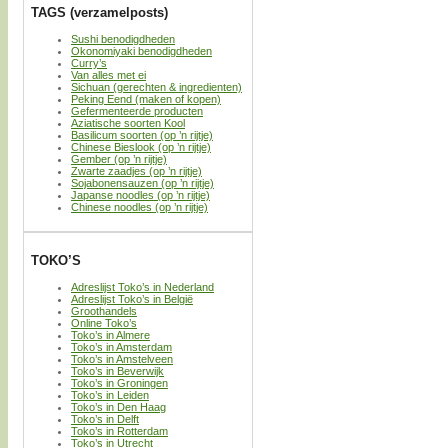
TAGS (verzamelposts)
Sushi benodigdheden
Okonomiyaki benodigdheden
Curry’s
Van alles met ei
Sichuan (gerechten & ingredienten)
Peking Eend (maken of kopen)
Gefermenteerde producten
Aziatische soorten Kool
Basilicum soorten (op ’n rijtje)
Chinese Bieslook (op ’n rijtje)
Gember (op ’n rijtje)
Zwarte zaadjes (op ’n rijtje)
Sojabonensauzen (op ’n rijtje)
Japanse noodles (op ’n rijtje)
Chinese noodles (op ’n rijtje)
TOKO’S
Adreslijst Toko’s in Nederland
Adreslijst Toko’s in België
Groothandels
Online Toko’s
Toko’s in Almere
Toko’s in Amsterdam
Toko’s in Amstelveen
Toko’s in Beverwijk
Toko’s in Groningen
Toko’s in Leiden
Toko’s in Den Haag
Toko’s in Delft
Toko’s in Rotterdam
Toko’s in Utrecht