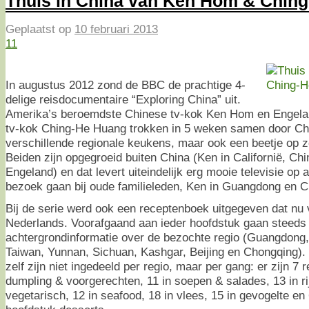
Thuis in China van Ken Hom & Chin
Geplaatst op
10 februari 2013
11
In augustus 2012 zond de BBC de prachtige 4-
delige reisdocumentaire “Exploring China” uit.
Amerika’s beroemdste Chinese tv-kok Ken Hom en Engela
tv-kok Ching-He Huang trokken in 5 weken samen door Chi
verschillende regionale keukens, maar ook een beetje op z
Beiden zijn opgegroeid buiten China (Ken in Californië, Chi
Engeland) en dat levert uiteindelijk erg mooie televisie op al
bezoek gaan bij oude familieleden, Ken in Guangdong en C
Bij de serie werd ook een receptenboek uitgegeven dat nu v
Nederlands. Voorafgaand aan ieder hoofdstuk gaan steeds 
achtergrondinformatie over de bezochte regio (Guangdong,
Taiwan, Yunnan, Sichuan, Kashgar, Beijing en Chongqing).
zelf zijn niet ingedeeld per regio, maar per gang: er zijn 7 
dumpling & voorgerechten, 11 in soepen & salades, 13 in ri
vegetarisch, 12 in seafood, 18 in vlees, 15 in gevogelte en 