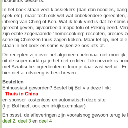
hoofdstuk desserts.
In het boek staan veel klassiekers (dan-dan noodles, ban
spek etc), maar toch ook wel wat onbekendere gerechten, 
inbreng van Ching of Ken. Wat ik leuk vind is dat ze soms
gerecht geven, bijvoorbeeld mapo tofu of Peking eend. Ver
zijn echte zogenaamde “homecooking” recepten, precies z
serie bij Chinezen thuis zagen koken. Maar let op, niet alle
staan in het boek en soms wijken ze ook iets af.
De recepten zijn over het algemeen helemaal niet moeilijk
uit de supermarkt ga je het niet redden. Tokobezoek is no
met Aziatische-ingredienten.nl kom je daar vast wel uit. Er 
hier niet al uitvoerig is beschreven.
Bestellen
Enthousiast geworden? Bestel bij Bol via deze link:
Thuis in China
en sponsor kostenloos en automatisch deze site.
(tip: Bol heeft ook een inkijkexemplaar)
En pssst, de afleveringen zijn vooralsnog gewoon terug te
deel 2
,
deel 3
en
deel 4