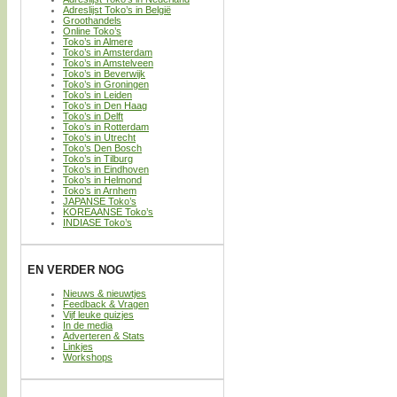
Adreslijst Toko’s in België
Groothandels
Online Toko’s
Toko’s in Almere
Toko’s in Amsterdam
Toko’s in Amstelveen
Toko’s in Beverwijk
Toko’s in Groningen
Toko’s in Leiden
Toko’s in Den Haag
Toko’s in Delft
Toko’s in Rotterdam
Toko’s in Utrecht
Toko’s Den Bosch
Toko’s in Tilburg
Toko’s in Eindhoven
Toko’s in Helmond
Toko’s in Arnhem
JAPANSE Toko’s
KOREAANSE Toko’s
INDIASE Toko’s
EN VERDER NOG
Nieuws & nieuwtjes
Feedback & Vragen
Vijf leuke quizjes
In de media
Adverteren & Stats
Linkjes
Workshops