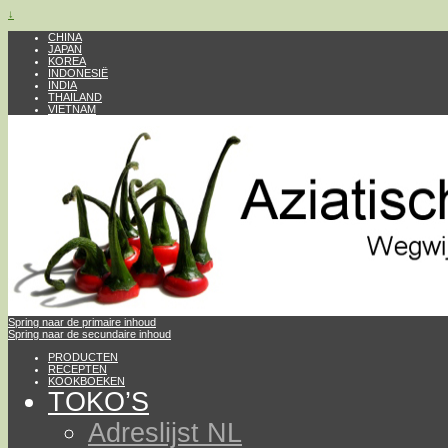
↓
CHINA
JAPAN
KOREA
INDONESIË
INDIA
THAILAND
VIETNAM
Spring naar de primaire inhoud
Spring naar de secundaire inhoud
PRODUCTEN
RECEPTEN
KOOKBOEKEN
TOKO’S
Adreslijst NL