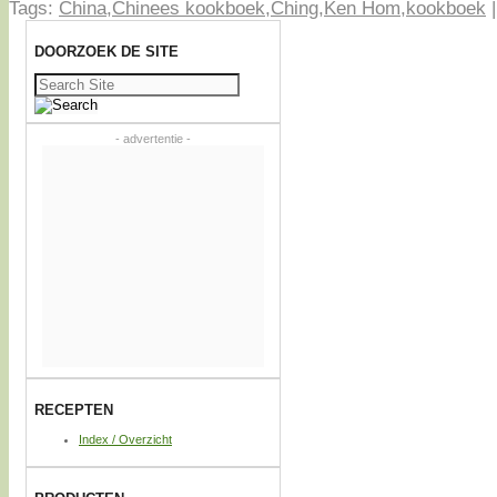
Tags:
China
,
Chinees kookboek
,
Ching
,
Ken Hom
,
kookboek
DOORZOEK DE SITE
Zoeken
naar:
- advertentie -
RECEPTEN
Index / Overzicht