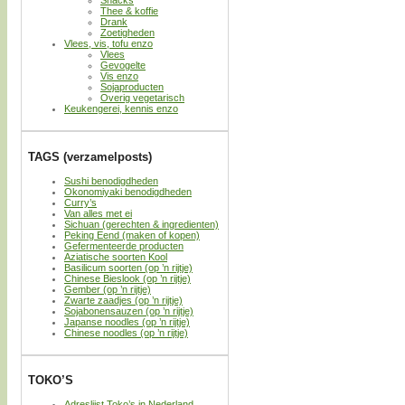
Thee & koffie
Drank
Zoetigheden
Vlees, vis, tofu enzo
Vlees
Gevogelte
Vis enzo
Sojaproducten
Overig vegetarisch
Keukengerei, kennis enzo
TAGS (verzamelposts)
Sushi benodigdheden
Okonomiyaki benodigdheden
Curry’s
Van alles met ei
Sichuan (gerechten & ingredienten)
Peking Eend (maken of kopen)
Gefermenteerde producten
Aziatische soorten Kool
Basilicum soorten (op ’n rijtje)
Chinese Bieslook (op ’n rijtje)
Gember (op ’n rijtje)
Zwarte zaadjes (op ’n rijtje)
Sojabonensauzen (op ’n rijtje)
Japanse noodles (op ’n rijtje)
Chinese noodles (op ’n rijtje)
TOKO’S
Adreslijst Toko’s in Nederland