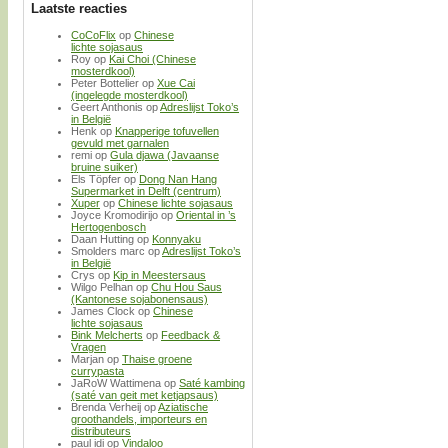
Laatste reacties
CoCoFlix
op
Chinese
lichte sojasaus
Roy
op
Kai Choi (Chinese
mosterdkool)
Peter Bottelier
op
Xue Cai
(ingelegde mosterdkool)
Geert Anthonis
op
Adreslijst Toko’s
in België
Henk
op
Knapperige tofuvellen
gevuld met garnalen
remi
op
Gula djawa (Javaanse
bruine suiker)
Els Töpfer
op
Dong Nan Hang
Supermarket in Delft (centrum)
Xuper
op
Chinese lichte sojasaus
Joyce Kromodirijo
op
Oriental in ’s
Hertogenbosch
Daan Hutting
op
Konnyaku
Smolders marc
op
Adreslijst Toko’s
in België
Crys
op
Kip in Meestersaus
Wilgo Pelhan
op
Chu Hou Saus
(Kantonese sojabonensaus)
James Clock
op
Chinese
lichte sojasaus
Bink Melcherts
op
Feedback &
Vragen
Marjan
op
Thaise groene
currypasta
JaRoW Wattimena
op
Saté kambing
(saté van geit met ketjapsaus)
Brenda Verheij
op
Aziatische
groothandels, importeurs en
distributeurs
paul idi
op
Vindaloo