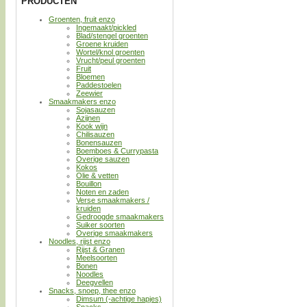
PRODUCTEN
Groenten, fruit enzo
Ingemaakt/pickled
Blad/stengel groenten
Groene kruiden
Wortel/knol groenten
Vrucht/peul groenten
Fruit
Bloemen
Paddestoelen
Zeewier
Smaakmakers enzo
Sojasauzen
Azijnen
Kook wijn
Chilisauzen
Bonensauzen
Boemboes & Currypasta
Overige sauzen
Kokos
Olie & vetten
Bouillon
Noten en zaden
Verse smaakmakers /
kruiden
Gedroogde smaakmakers
Suiker soorten
Overige smaakmakers
Noodles, rijst enzo
Rijst & Granen
Meelsoorten
Bonen
Noodles
Deegvellen
Snacks, snoep, thee enzo
Dimsum (-achtige hapjes)
Snacks