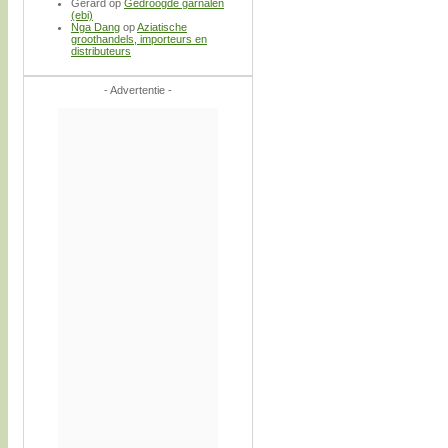
Gerard
op
Gedroogde garnalen
(ebi)
Nga Dang
op
Aziatische
groothandels, importeurs en
distributeurs
- Advertentie -