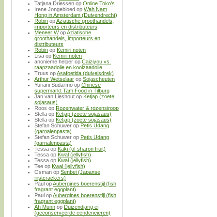
Tatjana Driessen
op
Online Toko’s
Irene Jongebloed
op
Wah Nam
Hong in Amsterdam (Duivendrecht)
Robin
op
Aziatische groothandels,
importeurs en distributeurs
Meneer W
op
Aziatische
groothandels, importeurs en
distributeurs
Robin
op
Kemiri noten
Lisa
op
Kemiri noten
anonieme helper
op
Caiziyou vs.
raapzaadolie en koolzaadolie
Truus
op
Asafoetida (duivelsdrek)
Arthur Wetselaar
op
Sojascheuten
Yuriani Sudarmo
op
Chinese
supermarkt Tam Food in Tilburg
Jan van Lieshout
op
Ketjap (zoete
sojasaus)
Roos
op
Rozenwater & rozensiroop
Stella
op
Ketjap (zoete sojasaus)
Stella
op
Ketjap (zoete sojasaus)
Stefan Schuwer
op
Petis Udang
(garnalenpasta)
Stefan Schuwer
op
Petis Udang
(garnalenpasta)
Tessa
op
Kaki (of sharon fruit)
Tessa
op
Kwal (jellyfish)
Tessa
op
Kwal (jellyfish)
Tee
op
Kwal (jellyfish)
Osman
op
Senbei (Japanse
rijstcrackers)
Paul
op
Aubergines boerenstijl (fish
fragrant eggplant)
Paul
op
Aubergines boerenstijl (fish
fragrant eggplant)
Ah Munn
op
Duizendjarig ei
(geconserveerde eendeneieren)