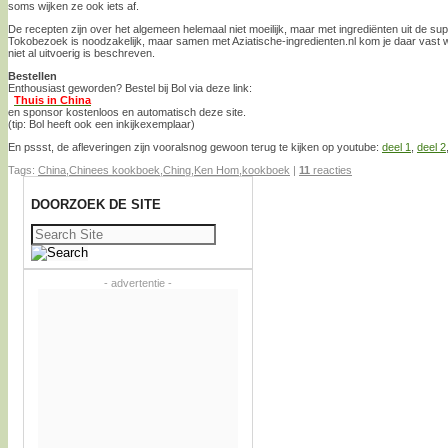
soms wijken ze ook iets af.
De recepten zijn over het algemeen helemaal niet moeilijk, maar met ingrediënten uit de sup
Tokobezoek is noodzakelijk, maar samen met Aziatische-ingredienten.nl kom je daar vast wel 
niet al uitvoerig is beschreven.
Bestellen
Enthousiast geworden? Bestel bij Bol via deze link:
Thuis in China
en sponsor kostenloos en automatisch deze site.
(tip: Bol heeft ook een inkijkexemplaar)
En pssst, de afleveringen zijn vooralsnog gewoon terug te kijken op youtube:
deel 1
,
deel 2
Tags:
China
,
Chinees kookboek
,
Ching
,
Ken Hom
,
kookboek
|
11
reacties
DOORZOEK DE SITE
Zoeken
naar:
- advertentie -