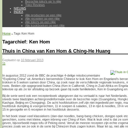
Bezochte toko’s op ’n rijtje
Toko Reviews
NIEUWS
INDEX
Alle producten op een rijtje
Alle recepten op een rijtje
Alle toko’s op een rijtje
Alle kookboeken op een rijtje
Home
→Tags
Ken Hom
Tagarchief:
Ken Hom
Thuis in China van Ken Hom & Ching-He Huang
Geplaatst op
10 februari 2013
11
In augustus 2012 zond de BBC de prachtige 4-delige reisdocumentaire
“Exploring China” uit. Amerika’s beroemdste Chinese tv-kok Ken Hom en Engeland’s ber
trokken in 5 weken samen door China, op zoek naar de verschillende regionale keukens, 
roots. Beiden zijn opgegroeid buiten China (Ken in Californië, Ching in Zuid-Afrika en Engelan
televisie op als ze ter afsluiting op bezoek gaan bij oude familieleden, Ken in Guangdong en
Bij de serie werd ook een receptenboek uitgegeven dat nu vertaald is naar het Nederlands
steeds twee bladzijden achtergrondinformatie over de bezochte regio (Guangdong, Hongko
Kashgar, Beijing en Chongqing). De acht hoofdstukken zelf zijn niet ingedeeld per regio, maa
hoofdstuk dumpling & voorgerechten, 11 in soepen & salades, 13 in rijst & noodles, 19 in ve
15 in gevogelte en 6 recepten in het hoofdstuk desserts.
In het boek staan veel klassiekers (dan-dan noodles, bang-bang chicken, dongpo spek et
gerechten, soms met kleine, eigen inbreng van Ching of Ken. Wat ik leuk vind is dat ze s
geven, bijvoorbeeld mapo tofu of Peking eend. Veruit de meeste recepten zijn echte zog
precies zoals we ze ook in de serie bij Chinezen thuis zagen koken. Maar let op, niet alle r