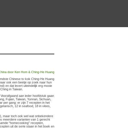
oemdste Chinese tv-kok Ching-He Huang
maar ook een beetje op zoek naar hun
d) en dat levert uiteindelijk erg mooie
 Ching in Taiwan.
. Voorafgaand aan ieder hoofdstuk gaan
ng, Fujian, Taiwan, Yunnan, Sichuan,
r per gang: er zijn 7 recepten in het
getarisch, 12 in seafood, 18 in vlees,
c), maar toch ook wel wat onbekendere
oms meerdere varianten van 1 gerecht
enaamde “homecooking” recepten,
ecepten uit de serie staan in het boek en