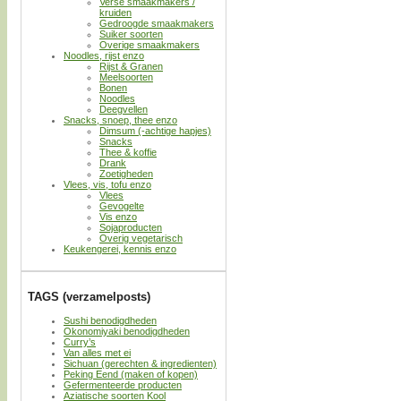
Verse smaakmakers /
kruiden
Gedroogde smaakmakers
Suiker soorten
Overige smaakmakers
Noodles, rijst enzo
Rijst & Granen
Meelsoorten
Bonen
Noodles
Deegvellen
Snacks, snoep, thee enzo
Dimsum (-achtige hapjes)
Snacks
Thee & koffie
Drank
Zoetigheden
Vlees, vis, tofu enzo
Vlees
Gevogelte
Vis enzo
Sojaproducten
Overig vegetarisch
Keukengerei, kennis enzo
TAGS (verzamelposts)
Sushi benodigdheden
Okonomiyaki benodigdheden
Curry’s
Van alles met ei
Sichuan (gerechten & ingredienten)
Peking Eend (maken of kopen)
Gefermenteerde producten
Aziatische soorten Kool