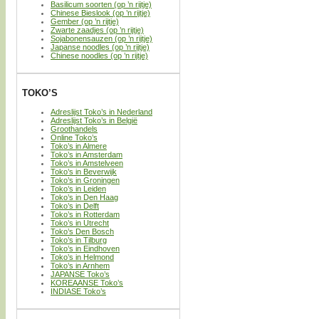
Basilicum soorten (op ’n rijtje)
Chinese Bieslook (op ’n rijtje)
Gember (op ’n rijtje)
Zwarte zaadjes (op ’n rijtje)
Sojabonensauzen (op ’n rijtje)
Japanse noodles (op ’n rijtje)
Chinese noodles (op ’n rijtje)
TOKO’S
Adreslijst Toko’s in Nederland
Adreslijst Toko’s in België
Groothandels
Online Toko’s
Toko’s in Almere
Toko’s in Amsterdam
Toko’s in Amstelveen
Toko’s in Beverwijk
Toko’s in Groningen
Toko’s in Leiden
Toko’s in Den Haag
Toko’s in Delft
Toko’s in Rotterdam
Toko’s in Utrecht
Toko’s Den Bosch
Toko’s in Tilburg
Toko’s in Eindhoven
Toko’s in Helmond
Toko’s in Arnhem
JAPANSE Toko’s
KOREAANSE Toko’s
INDIASE Toko’s