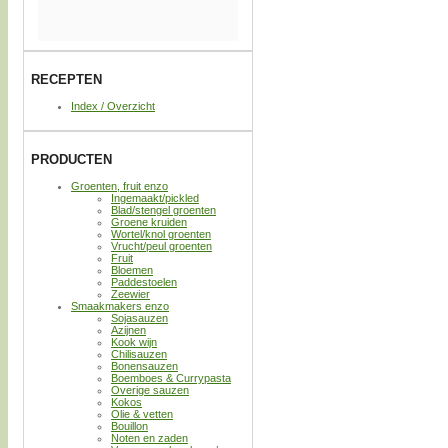
RECEPTEN
Index / Overzicht
PRODUCTEN
Groenten, fruit enzo
Ingemaakt/pickled
Blad/stengel groenten
Groene kruiden
Wortel/knol groenten
Vrucht/peul groenten
Fruit
Bloemen
Paddestoelen
Zeewier
Smaakmakers enzo
Sojasauzen
Azijnen
Kook wijn
Chilisauzen
Bonensauzen
Boemboes & Currypasta
Overige sauzen
Kokos
Olie & vetten
Bouillon
Noten en zaden