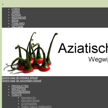
↓
CHINA
JAPAN
KOREA
INDONESIË
INDIA
THAILAND
VIETNAM
Spring naar de primaire inhoud
Spring naar de secundaire inhoud
PRODUCTEN
RECEPTEN
KOOKBOEKEN
TOKO’S
Adreslijst NL
Adreslijst België
Groothandels
Online Toko’s (webshops)