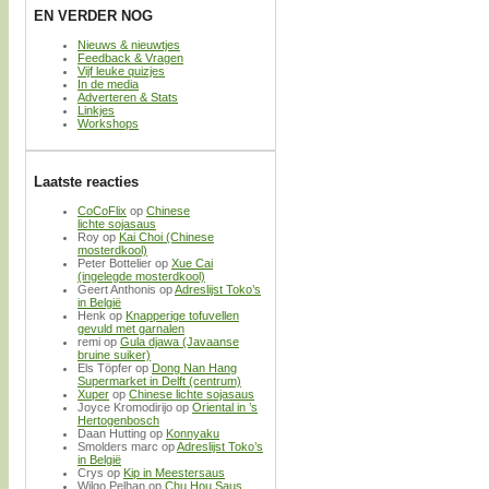
EN VERDER NOG
Nieuws & nieuwtjes
Feedback & Vragen
Vijf leuke quizjes
In de media
Adverteren & Stats
Linkjes
Workshops
Laatste reacties
CoCoFlix
op
Chinese
lichte sojasaus
Roy
op
Kai Choi (Chinese
mosterdkool)
Peter Bottelier
op
Xue Cai
(ingelegde mosterdkool)
Geert Anthonis
op
Adreslijst Toko’s
in België
Henk
op
Knapperige tofuvellen
gevuld met garnalen
remi
op
Gula djawa (Javaanse
bruine suiker)
Els Töpfer
op
Dong Nan Hang
Supermarket in Delft (centrum)
Xuper
op
Chinese lichte sojasaus
Joyce Kromodirijo
op
Oriental in ’s
Hertogenbosch
Daan Hutting
op
Konnyaku
Smolders marc
op
Adreslijst Toko’s
in België
Crys
op
Kip in Meestersaus
Wilgo Pelhan
op
Chu Hou Saus