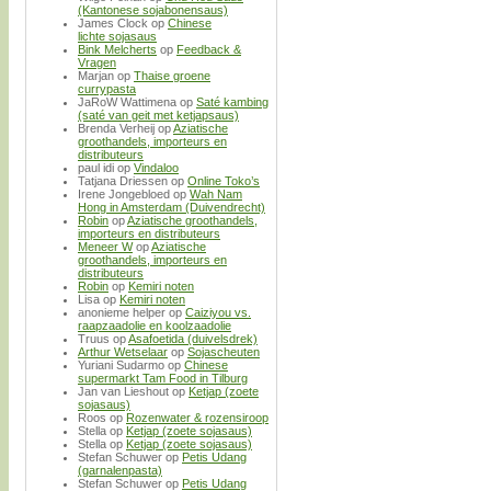
(Kantonese sojabonensaus)
James Clock
op
Chinese
lichte sojasaus
Bink Melcherts
op
Feedback &
Vragen
Marjan
op
Thaise groene
currypasta
JaRoW Wattimena
op
Saté kambing
(saté van geit met ketjapsaus)
Brenda Verheij
op
Aziatische
groothandels, importeurs en
distributeurs
paul idi
op
Vindaloo
Tatjana Driessen
op
Online Toko’s
Irene Jongebloed
op
Wah Nam
Hong in Amsterdam (Duivendrecht)
Robin
op
Aziatische groothandels,
importeurs en distributeurs
Meneer W
op
Aziatische
groothandels, importeurs en
distributeurs
Robin
op
Kemiri noten
Lisa
op
Kemiri noten
anonieme helper
op
Caiziyou vs.
raapzaadolie en koolzaadolie
Truus
op
Asafoetida (duivelsdrek)
Arthur Wetselaar
op
Sojascheuten
Yuriani Sudarmo
op
Chinese
supermarkt Tam Food in Tilburg
Jan van Lieshout
op
Ketjap (zoete
sojasaus)
Roos
op
Rozenwater & rozensiroop
Stella
op
Ketjap (zoete sojasaus)
Stella
op
Ketjap (zoete sojasaus)
Stefan Schuwer
op
Petis Udang
(garnalenpasta)
Stefan Schuwer
op
Petis Udang