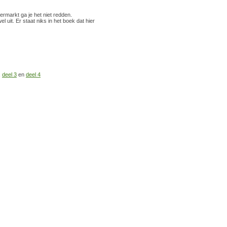
ermarkt ga je het niet redden.
uit. Er staat niks in het boek dat hier
,
deel 3
en
deel 4