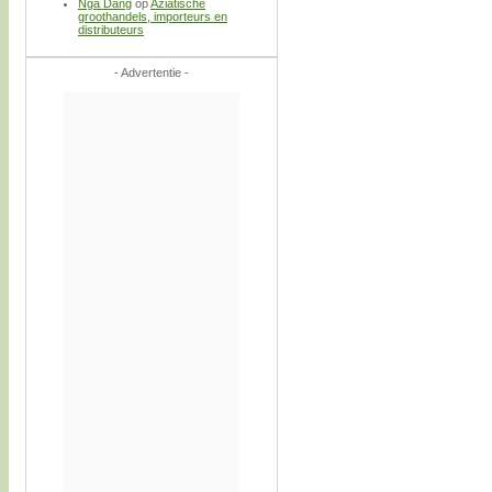
Nga Dang
op
Aziatische
groothandels, importeurs en
distributeurs
- Advertentie -