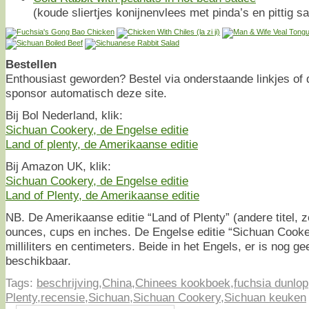
(koude sliertjes konijnenvlees met pinda’s en pittig s
Bestellen
Enthousiast geworden? Bestel via onderstaande linkjes of
sponsor automatisch deze site.
Bij Bol Nederland, klik:
Sichuan Cookery, de Engelse editie
Land of plenty, de Amerikaanse editie
Bij Amazon UK, klik:
Sichuan Cookery, de Engelse editie
Land of Plenty, de Amerikaanse editie
NB. De Amerikaanse editie “Land of Plenty” (andere titel, 
ounces, cups en inches. De Engelse editie “Sichuan Cook
milliliters en centimeters. Beide in het Engels, er is nog g
beschikbaar.
Tags:
beschrijving
,
China
,
Chinees kookboek
,
fuchsia dunlop
Plenty
,
recensie
,
Sichuan
,
Sichuan Cookery
,
Sichuan keuken