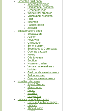
Groenten, fruit enzo
Ingemaakt/pickled
Blad/stengel groenten
Groene kruiden
Wortel/knol groenten
Vrucht/peul groenten
Fruit
Bloemen
Paddestoelen
Zeewier
Smaakmakers enzo
Sojasauzen
Azijnen
Kook wijn
Chilisauzen
Bonensauzen
Boemboes & Currypasta
Overige sauzen
Kokos
Olie & vetten
Bouillon
Noten en zaden
Verse smaakmakers /
kruiden
Gedroogde smaakmakers
Suiker soorten
Overige smaakmakers
Noodles, rijst enzo
Rijst & Granen
Meelsoorten
Bonen
Noodles
Deegvellen
Snacks, snoep, thee enzo
Dimsum (-achtige hapjes)
Snacks
Thee & koffie