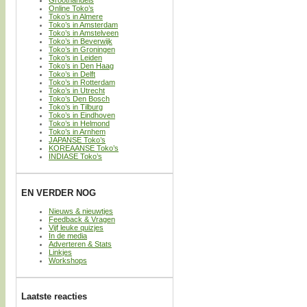
Online Toko’s
Toko’s in Almere
Toko’s in Amsterdam
Toko’s in Amstelveen
Toko’s in Beverwijk
Toko’s in Groningen
Toko’s in Leiden
Toko’s in Den Haag
Toko’s in Delft
Toko’s in Rotterdam
Toko’s in Utrecht
Toko’s Den Bosch
Toko’s in Tilburg
Toko’s in Eindhoven
Toko’s in Helmond
Toko’s in Arnhem
JAPANSE Toko’s
KOREAANSE Toko’s
INDIASE Toko’s
EN VERDER NOG
Nieuws & nieuwtjes
Feedback & Vragen
Vijf leuke quizjes
In de media
Adverteren & Stats
Linkjes
Workshops
Laatste reacties