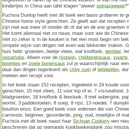
kindertjes in China aan tafel klagen “alweer
spinazieeeee
?”
Fuchsia Dunlop heeft met dit boek een basis proberen te 
Chinese home style gerechten. Ze geeft aan dat recepten 
zijn met wat meer of minder dit of dat en de ene groenten i
Het komt allemaal niet zo nauw, maar voor wie de Chinese
niet zo zeker is in de keuken is het een mooi begin om be
simpele wijze van dingen net even wat lekkerder maken. G
huis hebt: groenten, beetje vlees, wat knoflook,
gember
, le
sesamolie
. Alleen voor de
rijstwijn
,
chilibonensaus
,
zwarte 
boontjes
en
zoete bonensaus
zul je waarschijnlijk naar ee
daar dan dingen tegenkomt als
choy sum
of
leliebollen
, da
meteen een recept voor.
In het boek staan 152 recepten, ingedeeld in 24 koude voor
gerechten, 10 met vlees, 11 voor kip of ei, 7 vis/seafood,
bladgroenten, 16 knoflook & bieslook, 9 met aubergine, pap
wortel, 3 paddestoelen, 8 soep, 8 rijst, 13 noedel, 7 dumpl
bouillon enzo. Een goed boek voor iedereen die van Chinee
carnivoor, beginner, gevorderde, jong, oud, moeilijke of mak
Fuchsia met dit boek naast haar
Sichuan Cookery
een nieu
geschreven dat op niemands kookboekenplank zou missta