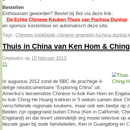
Bestellen
Enthousiast geworden? Bestel bij Bol via deze link:
De Echte Chinese Keuken Thuis van Fuchsia Dunlop
en sponsor kostenloos en automatisch deze site.
Tags:
Chinees kookboek
,
chinese groenten
,
fuchsia dunlop
,
Thuis in China van Ken Hom & Chin
Geplaatst op
10 februari 2013
11
In augustus 2012 zond de BBC de prachtige 4-
delige reisdocumentaire “Exploring China” uit.
Amerika’s beroemdste Chinese tv-kok Ken Hom en Engela
tv-kok Ching-He Huang trokken in 5 weken samen door Chi
verschillende regionale keukens, maar ook een beetje op z
Beiden zijn opgegroeid buiten China (Ken in Californië, Chi
Engeland) en dat levert uiteindelijk erg mooie televisie op al
bezoek gaan bij oude familieleden, Ken in Guangdong en C