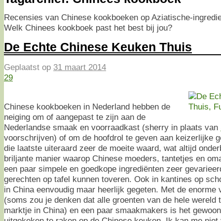
Recensies van Chinese kookboeken op Aziatische-ingredie
Welk Chinees kookboek past het best bij jou?
De Echte Chinese Keuken Thuis
Geplaatst op
31 maart 2014
29
Chinese kookboeken in Nederland hebben de
neiging om of aangepast te zijn aan de
Nederlandse smaak en voorraadkast (sherry in plaats van
voorschrijven) of om de hoofdrol te geven aan keizerlijke g
die laatste uiteraard zeer de moeite waard, wat altijd onderb
briljante manier waarop Chinese moeders, tantetjes en oma
een paar simpele en goedkope ingrediënten zeer gevarieer
gerechten op tafel kunnen toveren. Ook in kantines op sch
in China eenvoudig maar heerlijk gegeten. Met de enorme v
(soms zou je denken dat alle groenten van de hele wereld t
marktje in China) en een paar smaakmakers is het gewoon
uitgekeken te raken op de Chinese keuken. Ik kan me niet 