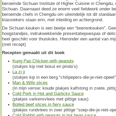
beroemde Sichuan Institute of Higher Cuisine in Chengdu,
Sichuan. Daarnaast deed ze enorm veel fieldwork onder b
beroemde chefs in Chengdu om uiteindelijk tot dit standaar
klassiekers staan erin, met inleiding en achtergrond.
De Sichuan keuken is een beetje een “boerenkeuken”. Gee
hoogstandjes, indrukwekkende presentatiepoespas of del
heel geschikt voor thuiskoks. Hieronder een aantal van mij
(met recept)
Recepten gemaakt uit dit boek
Kung Pao Chicken with peanuts
(stukjes kip met bosui en pinda’s)
La zi ji
(stukjes kip in een berg “chilipepers-die-je-niet-opeet”
Man & Wife slices
(in mijn versie: koude plakjes kalfstong in zoete, pitt
Cold Pork in Hot and Garlicky Sauce
(plakjes varkensvlees met pittige saus)
Boiled beef slices in fiery sauce
(plakjes rundvlees in zeer pittige “soep-die-je-niet-op
Cold Rabbit with peanuts in hot bean sauce