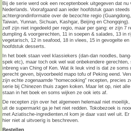
Bij de serie werd ook een receptenboek uitgegeven dat nu v
Nederlands. Voorafgaand aan ieder hoofdstuk gaan steeds 
achtergrondinformatie over de bezochte regio (Guangdong,
Taiwan, Yunnan, Sichuan, Kashgar, Beijing en Chongqing).
zelf zijn niet ingedeeld per regio, maar per gang: er zijn 7 
dumpling & voorgerechten, 11 in soepen & salades, 13 in ri
vegetarisch, 12 in seafood, 18 in vlees, 15 in gevogelte en 
hoofdstuk desserts.
In het boek staan veel klassiekers (dan-dan noodles, ban
spek etc), maar toch ook wel wat onbekendere gerechten, 
inbreng van Ching of Ken. Wat ik leuk vind is dat ze soms
gerecht geven, bijvoorbeeld mapo tofu of Peking eend. Ver
zijn echte zogenaamde “homecooking” recepten, precies z
serie bij Chinezen thuis zagen koken. Maar let op, niet alle
staan in het boek en soms wijken ze ook iets af.
De recepten zijn over het algemeen helemaal niet moeilijk
uit de supermarkt ga je het niet redden. Tokobezoek is no
met Aziatische-ingredienten.nl kom je daar vast wel uit. Er 
hier niet al uitvoerig is beschreven.
Bestellen