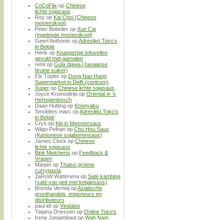
CoCoFlix
op
Chinese
lichte sojasaus
Roy
op
Kai Choi (Chinese
mosterdkool)
Peter Bottelier
op
Xue Cai
(ingelegde mosterdkool)
Geert Anthonis
op
Adreslijst Toko’s
in België
Henk
op
Knapperige tofuvellen
gevuld met garnalen
remi
op
Gula djawa (Javaanse
bruine suiker)
Els Töpfer
op
Dong Nan Hang
Supermarket in Delft (centrum)
Xuper
op
Chinese lichte sojasaus
Joyce Kromodirijo
op
Oriental in ’s
Hertogenbosch
Daan Hutting
op
Konnyaku
Smolders marc
op
Adreslijst Toko’s
in België
Crys
op
Kip in Meestersaus
Wilgo Pelhan
op
Chu Hou Saus
(Kantonese sojabonensaus)
James Clock
op
Chinese
lichte sojasaus
Bink Melcherts
op
Feedback &
Vragen
Marjan
op
Thaise groene
currypasta
JaRoW Wattimena
op
Saté kambing
(saté van geit met ketjapsaus)
Brenda Verheij
op
Aziatische
groothandels, importeurs en
distributeurs
paul idi
op
Vindaloo
Tatjana Driessen
op
Online Toko’s
Irene Jongebloed
op
Wah Nam