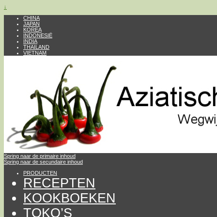
↓
CHINA
JAPAN
KOREA
INDONESIË
INDIA
THAILAND
VIETNAM
Spring naar de primaire inhoud
Spring naar de secundaire inhoud
PRODUCTEN
RECEPTEN
KOOKBOEKEN
TOKO’S