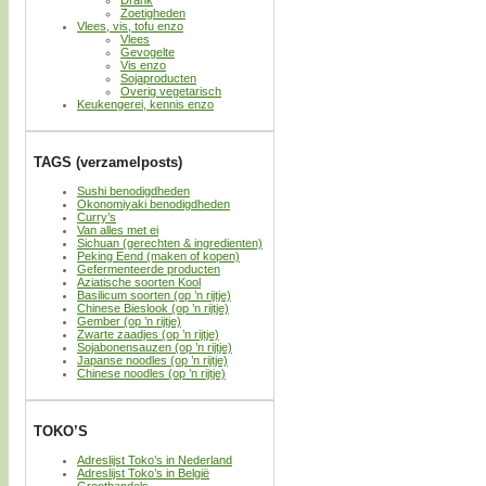
Drank
Zoetigheden
Vlees, vis, tofu enzo
Vlees
Gevogelte
Vis enzo
Sojaproducten
Overig vegetarisch
Keukengerei, kennis enzo
TAGS (verzamelposts)
Sushi benodigdheden
Okonomiyaki benodigdheden
Curry’s
Van alles met ei
Sichuan (gerechten & ingredienten)
Peking Eend (maken of kopen)
Gefermenteerde producten
Aziatische soorten Kool
Basilicum soorten (op ’n rijtje)
Chinese Bieslook (op ’n rijtje)
Gember (op ’n rijtje)
Zwarte zaadjes (op ’n rijtje)
Sojabonensauzen (op ’n rijtje)
Japanse noodles (op ’n rijtje)
Chinese noodles (op ’n rijtje)
TOKO’S
Adreslijst Toko’s in Nederland
Adreslijst Toko’s in België
Groothandels