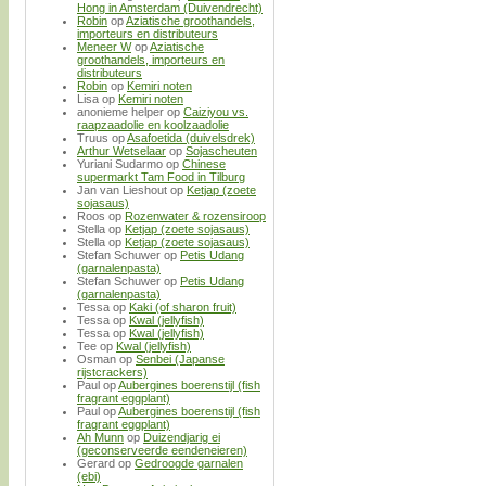
Hong in Amsterdam (Duivendrecht)
Robin
op
Aziatische groothandels,
importeurs en distributeurs
Meneer W
op
Aziatische
groothandels, importeurs en
distributeurs
Robin
op
Kemiri noten
Lisa
op
Kemiri noten
anonieme helper
op
Caiziyou vs.
raapzaadolie en koolzaadolie
Truus
op
Asafoetida (duivelsdrek)
Arthur Wetselaar
op
Sojascheuten
Yuriani Sudarmo
op
Chinese
supermarkt Tam Food in Tilburg
Jan van Lieshout
op
Ketjap (zoete
sojasaus)
Roos
op
Rozenwater & rozensiroop
Stella
op
Ketjap (zoete sojasaus)
Stella
op
Ketjap (zoete sojasaus)
Stefan Schuwer
op
Petis Udang
(garnalenpasta)
Stefan Schuwer
op
Petis Udang
(garnalenpasta)
Tessa
op
Kaki (of sharon fruit)
Tessa
op
Kwal (jellyfish)
Tessa
op
Kwal (jellyfish)
Tee
op
Kwal (jellyfish)
Osman
op
Senbei (Japanse
rijstcrackers)
Paul
op
Aubergines boerenstijl (fish
fragrant eggplant)
Paul
op
Aubergines boerenstijl (fish
fragrant eggplant)
Ah Munn
op
Duizendjarig ei
(geconserveerde eendeneieren)
Gerard
op
Gedroogde garnalen
(ebi)