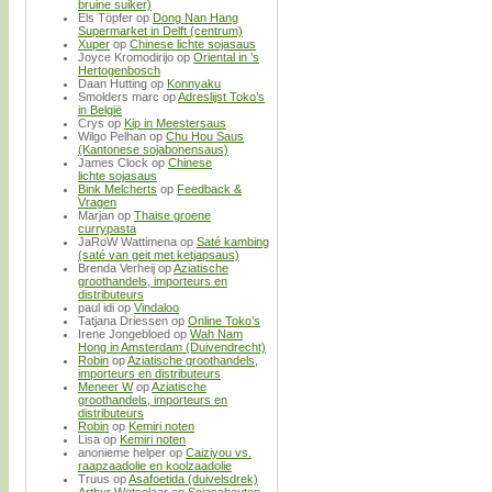
bruine suiker)
Els Töpfer
op
Dong Nan Hang
Supermarket in Delft (centrum)
Xuper
op
Chinese lichte sojasaus
Joyce Kromodirijo
op
Oriental in ’s
Hertogenbosch
Daan Hutting
op
Konnyaku
Smolders marc
op
Adreslijst Toko’s
in België
Crys
op
Kip in Meestersaus
Wilgo Pelhan
op
Chu Hou Saus
(Kantonese sojabonensaus)
James Clock
op
Chinese
lichte sojasaus
Bink Melcherts
op
Feedback &
Vragen
Marjan
op
Thaise groene
currypasta
JaRoW Wattimena
op
Saté kambing
(saté van geit met ketjapsaus)
Brenda Verheij
op
Aziatische
groothandels, importeurs en
distributeurs
paul idi
op
Vindaloo
Tatjana Driessen
op
Online Toko’s
Irene Jongebloed
op
Wah Nam
Hong in Amsterdam (Duivendrecht)
Robin
op
Aziatische groothandels,
importeurs en distributeurs
Meneer W
op
Aziatische
groothandels, importeurs en
distributeurs
Robin
op
Kemiri noten
Lisa
op
Kemiri noten
anonieme helper
op
Caiziyou vs.
raapzaadolie en koolzaadolie
Truus
op
Asafoetida (duivelsdrek)
Arthur Wetselaar
op
Sojascheuten