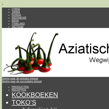
↓
CHINA
JAPAN
KOREA
INDONESIË
INDIA
THAILAND
VIETNAM
Spring naar de primaire inhoud
Spring naar de secundaire inhoud
PRODUCTEN
RECEPTEN
KOOKBOEKEN
TOKO’S