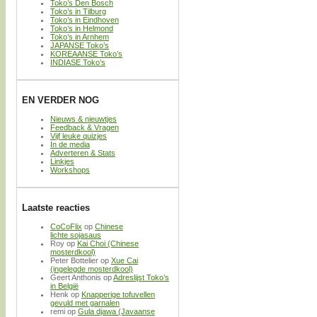
Toko’s Den Bosch
Toko’s in Tilburg
Toko’s in Eindhoven
Toko’s in Helmond
Toko’s in Arnhem
JAPANSE Toko’s
KOREAANSE Toko’s
INDIASE Toko’s
EN VERDER NOG
Nieuws & nieuwtjes
Feedback & Vragen
Vijf leuke quizjes
In de media
Adverteren & Stats
Linkjes
Workshops
Laatste reacties
CoCoFlix
op
Chinese
lichte sojasaus
Roy
op
Kai Choi (Chinese
mosterdkool)
Peter Bottelier
op
Xue Cai
(ingelegde mosterdkool)
Geert Anthonis
op
Adreslijst Toko’s
in België
Henk
op
Knapperige tofuvellen
gevuld met garnalen
remi
op
Gula djawa (Javaanse