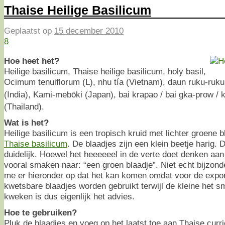
Thaise Heilige Basilicum
Geplaatst op
15 december 2010
8
Hoe heet het?
Heilige basilicum, Thaise heilige basilicum, holy basil,
Ocimum tenuiflorum (L), nhu tía (Vietnam), daun ruku-ruku (
(India), Kami-mebōki (Japan), bai krapao / bai gka-prow /
(Thailand).
Wat is het?
Heilige basilicum is een tropisch kruid met lichter groene
Thaise basilicum
. De blaadjes zijn een klein beetje harig. 
duidelijk. Hoewel het heeeeeel in de verte doet denken aan 
vooral smaken naar: “een groen blaadje”. Niet echt bijzon
me er hieronder op dat het kan komen omdat voor de expor
kwetsbare blaadjes worden gebruikt terwijl de kleine het sma
kweken is dus eigenlijk het advies.
Hoe te gebruiken?
Pluk de blaadjes en voeg op het laatst toe aan Thaise curri