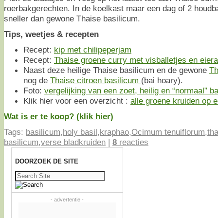
roerbakgerechten. In de koelkast maar een dag of 2 houdba
sneller dan gewone Thaise basilicum.
Tips, weetjes & recepten
Recept:
kip met chilipeperjam
Recept:
Thaise groene curry met visballetjes en eier
Naast deze heilige Thaise basilicum en de gewone
Th
nog de
Thaise citroen basilicum
(bai hoary).
Foto:
vergelijking van een zoet, heilig en “normaal” b
Klik hier voor een overzicht :
alle groene kruiden op ee
Wat is er te koop? (klik hier)
Tags:
basilicum
,
holy basil
,
kraphao
,
Ocimum tenuiflorum
,
tha
basilicum
,
verse bladkruiden
|
8
reacties
DOORZOEK DE SITE
Zoeken
naar:
- advertentie -