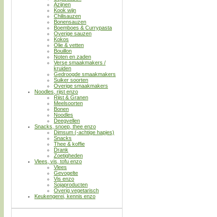
Azijnen
Kook wijn
Chilisauzen
Bonensauzen
Boemboes & Currypasta
Overige sauzen
Kokos
Olie & vetten
Bouillon
Noten en zaden
Verse smaakmakers /
kruiden
Gedroogde smaakmakers
Suiker soorten
Overige smaakmakers
Noodles, rijst enzo
Rijst & Granen
Meelsoorten
Bonen
Noodles
Deegvellen
Snacks, snoep, thee enzo
Dimsum (-achtige hapjes)
Snacks
Thee & koffie
Drank
Zoetigheden
Vlees, vis, tofu enzo
Vlees
Gevogelte
Vis enzo
Sojaproducten
Overig vegetarisch
Keukengerei, kennis enzo