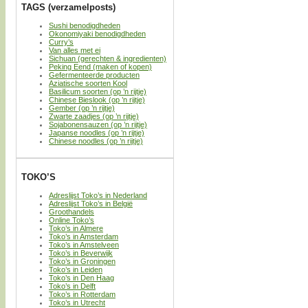
TAGS (verzamelposts)
Sushi benodigdheden
Okonomiyaki benodigdheden
Curry’s
Van alles met ei
Sichuan (gerechten & ingredienten)
Peking Eend (maken of kopen)
Gefermenteerde producten
Aziatische soorten Kool
Basilicum soorten (op ’n rijtje)
Chinese Bieslook (op ’n rijtje)
Gember (op ’n rijtje)
Zwarte zaadjes (op ’n rijtje)
Sojabonensauzen (op ’n rijtje)
Japanse noodles (op ’n rijtje)
Chinese noodles (op ’n rijtje)
TOKO’S
Adreslijst Toko’s in Nederland
Adreslijst Toko’s in België
Groothandels
Online Toko’s
Toko’s in Almere
Toko’s in Amsterdam
Toko’s in Amstelveen
Toko’s in Beverwijk
Toko’s in Groningen
Toko’s in Leiden
Toko’s in Den Haag
Toko’s in Delft
Toko’s in Rotterdam
Toko’s in Utrecht