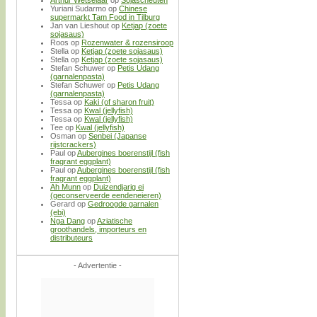
Yuriani Sudarmo
op
Chinese
supermarkt Tam Food in Tilburg
Jan van Lieshout
op
Ketjap (zoete
sojasaus)
Roos
op
Rozenwater & rozensiroop
Stella
op
Ketjap (zoete sojasaus)
Stella
op
Ketjap (zoete sojasaus)
Stefan Schuwer
op
Petis Udang
(garnalenpasta)
Stefan Schuwer
op
Petis Udang
(garnalenpasta)
Tessa
op
Kaki (of sharon fruit)
Tessa
op
Kwal (jellyfish)
Tessa
op
Kwal (jellyfish)
Tee
op
Kwal (jellyfish)
Osman
op
Senbei (Japanse
rijstcrackers)
Paul
op
Aubergines boerenstijl (fish
fragrant eggplant)
Paul
op
Aubergines boerenstijl (fish
fragrant eggplant)
Ah Munn
op
Duizendjarig ei
(geconserveerde eendeneieren)
Gerard
op
Gedroogde garnalen
(ebi)
Nga Dang
op
Aziatische
groothandels, importeurs en
distributeurs
- Advertentie -