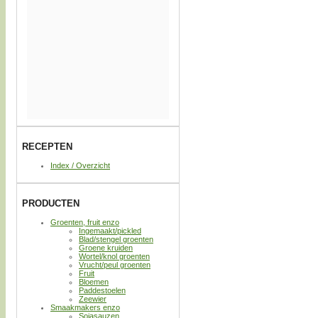
RECEPTEN
Index / Overzicht
PRODUCTEN
Groenten, fruit enzo
Ingemaakt/pickled
Blad/stengel groenten
Groene kruiden
Wortel/knol groenten
Vrucht/peul groenten
Fruit
Bloemen
Paddestoelen
Zeewier
Smaakmakers enzo
Sojasauzen