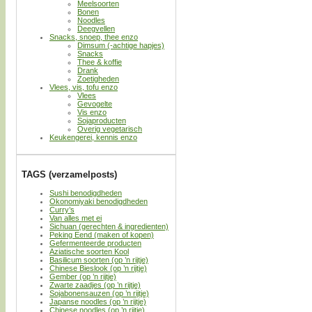
Meelsoorten
Bonen
Noodles
Deegvellen
Snacks, snoep, thee enzo
Dimsum (-achtige hapjes)
Snacks
Thee & koffie
Drank
Zoetigheden
Vlees, vis, tofu enzo
Vlees
Gevogelte
Vis enzo
Sojaproducten
Overig vegetarisch
Keukengerei, kennis enzo
TAGS (verzamelposts)
Sushi benodigdheden
Okonomiyaki benodigdheden
Curry’s
Van alles met ei
Sichuan (gerechten & ingredienten)
Peking Eend (maken of kopen)
Gefermenteerde producten
Aziatische soorten Kool
Basilicum soorten (op ’n rijtje)
Chinese Bieslook (op ’n rijtje)
Gember (op ’n rijtje)
Zwarte zaadjes (op ’n rijtje)
Sojabonensauzen (op ’n rijtje)
Japanse noodles (op ’n rijtje)
Chinese noodles (op ’n rijtje)