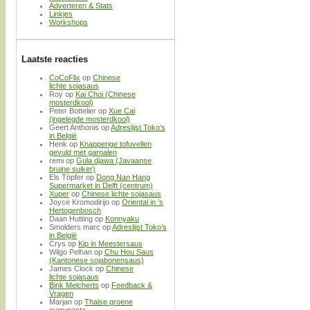
Adverteren & Stats
Linkjes
Workshops
Laatste reacties
CoCoFlix
op
Chinese
lichte sojasaus
Roy
op
Kai Choi (Chinese
mosterdkool)
Peter Bottelier
op
Xue Cai
(ingelegde mosterdkool)
Geert Anthonis
op
Adreslijst Toko’s
in België
Henk
op
Knapperige tofuvellen
gevuld met garnalen
remi
op
Gula djawa (Javaanse
bruine suiker)
Els Töpfer
op
Dong Nan Hang
Supermarket in Delft (centrum)
Xuper
op
Chinese lichte sojasaus
Joyce Kromodirijo
op
Oriental in ’s
Hertogenbosch
Daan Hutting
op
Konnyaku
Smolders marc
op
Adreslijst Toko’s
in België
Crys
op
Kip in Meestersaus
Wilgo Pelhan
op
Chu Hou Saus
(Kantonese sojabonensaus)
James Clock
op
Chinese
lichte sojasaus
Bink Melcherts
op
Feedback &
Vragen
Marjan
op
Thaise groene
currypasta