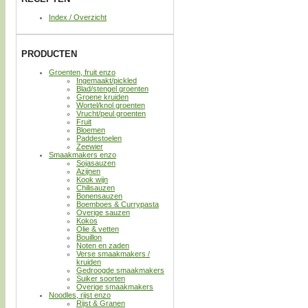
Index / Overzicht
PRODUCTEN
Groenten, fruit enzo
Ingemaakt/pickled
Blad/stengel groenten
Groene kruiden
Wortel/knol groenten
Vrucht/peul groenten
Fruit
Bloemen
Paddestoelen
Zeewier
Smaakmakers enzo
Sojasauzen
Azijnen
Kook wijn
Chilisauzen
Bonensauzen
Boemboes & Currypasta
Overige sauzen
Kokos
Olie & vetten
Bouillon
Noten en zaden
Verse smaakmakers /
kruiden
Gedroogde smaakmakers
Suiker soorten
Overige smaakmakers
Noodles, rijst enzo
Rijst & Granen