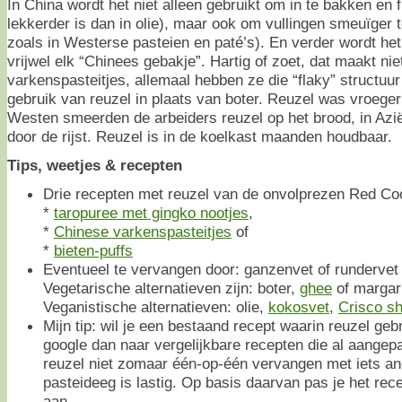
In China wordt het niet alleen gebruikt om in te bakken en f
lekkerder is dan in olie), maar ook om vullingen smeuïger t
zoals in Westerse pasteien en paté’s). En verder wordt het
vrijwel elk “Chinees gebakje”. Hartig of zoet, dat maakt niet
varkenspasteitjes, allemaal hebben ze die “flaky” structuur d
gebruik van reuzel in plaats van boter. Reuzel was vroeger
Westen smeerden de arbeiders reuzel op het brood, in Az
door de rijst. Reuzel is in de koelkast maanden houdbaar.
Tips, weetjes & recepten
Drie recepten met reuzel van de onvolprezen Red Co
*
taropuree met gingko nootjes
,
*
Chinese varkenspasteitjes
of
*
bieten-puffs
Eventueel te vervangen door: ganzenvet of rundervet
Vegetarische alternatieven zijn: boter,
ghee
of margar
Veganistische alternatieven: olie,
kokosvet
,
Crisco sh
Mijn tip: wil je een bestaand recept waarin reuzel ge
google dan naar vergelijkbare recepten die al aangepa
reuzel niet zomaar één-op-één vervangen met iets and
pasteideeg is lastig. Op basis daarvan pas je het rec
aan.