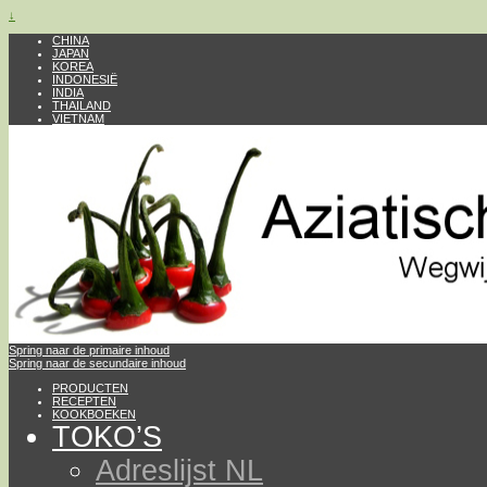
↓
CHINA
JAPAN
KOREA
INDONESIË
INDIA
THAILAND
VIETNAM
Spring naar de primaire inhoud
Spring naar de secundaire inhoud
PRODUCTEN
RECEPTEN
KOOKBOEKEN
TOKO’S
Adreslijst NL