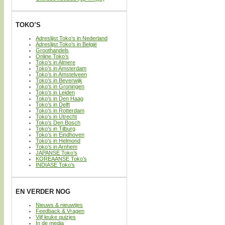
TOKO’S
Adreslijst Toko’s in Nederland
Adreslijst Toko’s in België
Groothandels
Online Toko’s
Toko’s in Almere
Toko’s in Amsterdam
Toko’s in Amstelveen
Toko’s in Beverwijk
Toko’s in Groningen
Toko’s in Leiden
Toko’s in Den Haag
Toko’s in Delft
Toko’s in Rotterdam
Toko’s in Utrecht
Toko’s Den Bosch
Toko’s in Tilburg
Toko’s in Eindhoven
Toko’s in Helmond
Toko’s in Arnhem
JAPANSE Toko’s
KOREAANSE Toko’s
INDIASE Toko’s
EN VERDER NOG
Nieuws & nieuwtjes
Feedback & Vragen
Vijf leuke quizjes
In de media