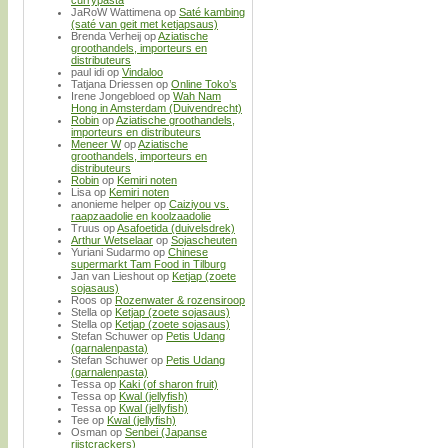
JaRoW Wattimena
op
Saté kambing
(saté van geit met ketjapsaus)
Brenda Verheij
op
Aziatische
groothandels, importeurs en
distributeurs
paul idi
op
Vindaloo
Tatjana Driessen
op
Online Toko’s
Irene Jongebloed
op
Wah Nam
Hong in Amsterdam (Duivendrecht)
Robin
op
Aziatische groothandels,
importeurs en distributeurs
Meneer W
op
Aziatische
groothandels, importeurs en
distributeurs
Robin
op
Kemiri noten
Lisa
op
Kemiri noten
anonieme helper
op
Caiziyou vs.
raapzaadolie en koolzaadolie
Truus
op
Asafoetida (duivelsdrek)
Arthur Wetselaar
op
Sojascheuten
Yuriani Sudarmo
op
Chinese
supermarkt Tam Food in Tilburg
Jan van Lieshout
op
Ketjap (zoete
sojasaus)
Roos
op
Rozenwater & rozensiroop
Stella
op
Ketjap (zoete sojasaus)
Stella
op
Ketjap (zoete sojasaus)
Stefan Schuwer
op
Petis Udang
(garnalenpasta)
Stefan Schuwer
op
Petis Udang
(garnalenpasta)
Tessa
op
Kaki (of sharon fruit)
Tessa
op
Kwal (jellyfish)
Tessa
op
Kwal (jellyfish)
Tee
op
Kwal (jellyfish)
Osman
op
Senbei (Japanse
rijstcrackers)