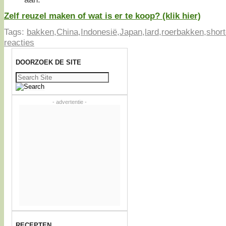
Zelf reuzel maken of wat is er te koop? (klik hier)
Tags:
bakken
,
China
,
Indonesië
,
Japan
,
lard
,
roerbakken
,
short
reacties
DOORZOEK DE SITE
Zoeken
naar:
- advertentie -
RECEPTEN