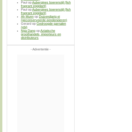
Paul
op
Aubergines boerenstijl (fish
fragrant eggplant)
Paul
op
Aubergines boerenstijl (fish
fragrant eggplant)
Ah Munn
op
Duizendjarig ei
(geconserveerde eendeneieren)
Gerard
op
Gedroogde garnalen
(ebi)
Nga Dang
op
Aziatische
groothandels, importeurs en
distributeurs
- Advertentie -