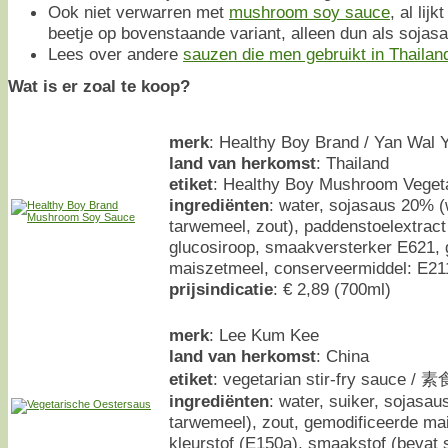
Ook niet verwarren met
mushroom soy sauce
, al lij
beetje op bovenstaande variant, alleen dun als sojasa
Lees over andere
sauzen die men gebruikt in Thailan
Wat is er zoal te koop?
merk
: Healthy Boy Brand / Yan Wal 
land van herkomst
: Thailand
etiket
: Healthy Boy Mushroom Veget
ingrediënten
: water, sojasaus 20% (
tarwemeel, zout), paddenstoelextract
glucosiroop, smaakversterker E621, 
maiszetmeel, conserveermiddel: E21
prijsindicatie
: € 2,89 (700ml)
merk
: Lee Kum Kee
land van herkomst
: China
etiket
: vegetarian stir-fry sauce 
ingrediënten
: water, suiker, sojasaus
tarwemeel), zout, gemodificeerde mai
kleurstof (E150a), smaakstof (bevat