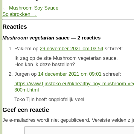
←
Mushroom Soy Sauce
Sojabrokken
→
Reacties
Mushroom vegetarian sauce
— 2 reacties
Rakiem
op
29 november 2021 om 03:54
schreef:
Ik zag op de site Mushroom vegetarian sauce.
Hoe kan ik deze bestellen?
Jurgen
op
14 december 2021 om 09:01
schreef:
https://www.tjinstoko.eu/nl/healthy-boy-mushroom-ve
300ml.html
Toko Tjin heeft ongelofelijk veel
Geef een reactie
Je e-mailadres wordt niet gepubliceerd.
Vereiste velden z