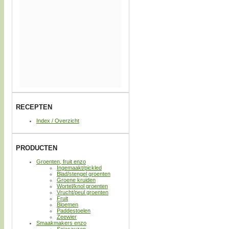
RECEPTEN
Index / Overzicht
PRODUCTEN
Groenten, fruit enzo
Ingemaakt/pickled
Blad/stengel groenten
Groene kruiden
Wortel/knol groenten
Vrucht/peul groenten
Fruit
Bloemen
Paddestoelen
Zeewier
Smaakmakers enzo
Sojasauzen