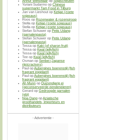
Arthur Wetselaar
op
Sojascheuten
Yuriani Sudarmo
op
Chinese
supermarkt Tam Food in Tilburg
Jan van Lieshout
op
Ketjap (zoete
sojasaus)
Roos
op
Rozenwater & rozensiroop
Stella
op
Ketjap (zoete sojasaus)
Stella
op
Ketjap (zoete sojasaus)
Stefan Schuwer
op
Petis Udang
(garnalenpasta)
Stefan Schuwer
op
Petis Udang
(garnalenpasta)
Tessa
op
Kaki (of sharon fruit)
Tessa
op
Kwal (jellyfish)
Tessa
op
Kwal (jellyfish)
Tee
op
Kwal (jellyfish)
Osman
op
Senbei (Japanse
rijstcrackers)
Paul
op
Aubergines boerenstijl (fish
fragrant eggplant)
Paul
op
Aubergines boerenstijl (fish
fragrant eggplant)
Ah Munn
op
Duizendjarig ei
(geconserveerde eendeneieren)
Gerard
op
Gedroogde garnalen
(ebi)
Nga Dang
op
Aziatische
groothandels, importeurs en
distributeurs
- Advertentie -