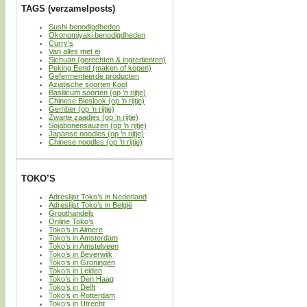
TAGS (verzamelposts)
Sushi benodigdheden
Okonomiyaki benodigdheden
Curry’s
Van alles met ei
Sichuan (gerechten & ingredienten)
Peking Eend (maken of kopen)
Gefermenteerde producten
Aziatische soorten Kool
Basilicum soorten (op ’n rijtje)
Chinese Bieslook (op ’n rijtje)
Gember (op ’n rijtje)
Zwarte zaadjes (op ’n rijtje)
Sojabonensauzen (op ’n rijtje)
Japanse noodles (op ’n rijtje)
Chinese noodles (op ’n rijtje)
TOKO’S
Adreslijst Toko’s in Nederland
Adreslijst Toko’s in België
Groothandels
Online Toko’s
Toko’s in Almere
Toko’s in Amsterdam
Toko’s in Amstelveen
Toko’s in Beverwijk
Toko’s in Groningen
Toko’s in Leiden
Toko’s in Den Haag
Toko’s in Delft
Toko’s in Rotterdam
Toko’s in Utrecht