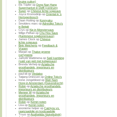
bruine suiker)
Els Töpfer
op
Dong Nan Hang
Supermarket in Delft (centrum)
Xuper
op
Chinese lichte sojasaus
Joyce Kromodirijo
op
Oriental in ’s
Hertogenbosch
Daan Hutting
op
Konnyaku
Smolders marc
op
Adreslijst Toko’s
in België
Crys
op
Kip in Meestersaus
Wilgo Pelhan
op
Chu Hou Saus
(Kantonese sojabonensaus)
James Clock
op
Chinese
lichte sojasaus
Bink Melcherts
op
Feedback &
Vragen
Marjan
op
Thaise groene
currypasta
JaRoW Wattimena
op
Saté kambing
(saté van geit met ketjapsaus)
Brenda Verheij
op
Aziatische
groothandels, importeurs en
distributeurs
paul idi
op
Vindaloo
Tatjana Driessen
op
Online Toko’s
Irene Jongebloed
op
Wah Nam
Hong in Amsterdam (Duivendrecht)
Robin
op
Aziatische groothandels,
importeurs en distributeurs
Meneer W
op
Aziatische
groothandels, importeurs en
distributeurs
Robin
op
Kemiri noten
Lisa
op
Kemiri noten
anonieme helper
op
Caiziyou vs.
raapzaadolie en koolzaadolie
Truus
op
Asafoetida (duivelsdrek)