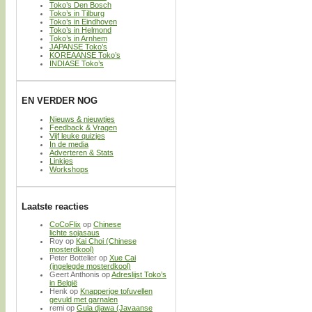
Toko’s Den Bosch
Toko’s in Tilburg
Toko’s in Eindhoven
Toko’s in Helmond
Toko’s in Arnhem
JAPANSE Toko’s
KOREAANSE Toko’s
INDIASE Toko’s
EN VERDER NOG
Nieuws & nieuwtjes
Feedback & Vragen
Vijf leuke quizjes
In de media
Adverteren & Stats
Linkjes
Workshops
Laatste reacties
CoCoFlix
op
Chinese
lichte sojasaus
Roy
op
Kai Choi (Chinese
mosterdkool)
Peter Bottelier
op
Xue Cai
(ingelegde mosterdkool)
Geert Anthonis
op
Adreslijst Toko’s
in België
Henk
op
Knapperige tofuvellen
gevuld met garnalen
remi
op
Gula djawa (Javaanse