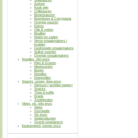
Azijnen
Kook wijn
Chilisauzen
Bonensauzen
Boemboes & Currypasta
Overige sauzen
Kokos
Olie & vetten
Bouillon
Noten en zaden
Verse smaakmakers /
kruiden
Gedroogde smaakmakers
Suiker soorten
Overige smaakmakers
Noodles, rijst enzo
Rijst & Granen
Meelsoorten
Bonen
Noodles
Deegvellen
Snacks, snoep, thee enzo
Dimsum (-achtige hapjes)
Snacks
Thee & koffie
Drank
Zoetigheden
Vlees, vis, tofu enzo
Vlees
Gevogelte
Vis enzo
Sojaproducten
Overig vegetarisch
Keukengerei, kennis enzo