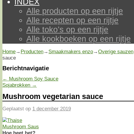
INDEX
Alle producten op een rijtje
Alle recepten op een rijtje
Alle toko’s op een rijtje
Alle kookboeken op een rijtje
Home
→
Producten
→
Smaakmakers enzo
→
Overige sauzen
sauce
Berichtnavigatie
←
Mushroom Soy Sauce
Sojabrokken
→
Mushroom vegetarian sauce
Geplaatst op
1 december 2019
Hoe heet het?