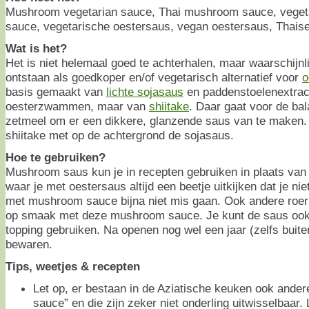
Mushroom vegetarian sauce, Thai mushroom sauce, vegeta
sauce, vegetarische oestersaus, vegan oestersaus, Thais
Wat is het?
Het is niet helemaal goed te achterhalen, maar waarschijnli
ontstaan als goedkoper en/of vegetarisch alternatief voor
o
basis gemaakt van
lichte sojasaus
en paddenstoelenextract
oesterzwammen, maar van
shiitake
. Daar gaat voor de bal
zetmeel om er een dikkere, glanzende saus van te maken. J
shiitake met op de achtergrond de sojasaus.
Hoe te gebruiken?
Mushroom saus kun je in recepten gebruiken in plaats va
waar je met oestersaus altijd een beetje uitkijken dat je nie
met mushroom sauce bijna niet mis gaan. Ook andere roer
op smaak met deze mushroom sauce. Je kunt de saus ook 
topping gebruiken. Na openen nog wel een jaar (zelfs buite
bewaren.
Tips, weetjes & recepten
Let op, er bestaan in de Aziatische keuken ook ande
sauce” en die zijn zeker niet onderling uitwisselbaar