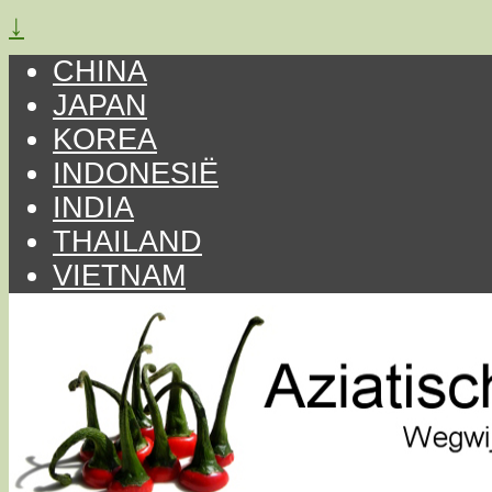
↓
CHINA
JAPAN
KOREA
INDONESIË
INDIA
THAILAND
VIETNAM