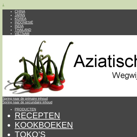
↓
CHINA
JAPAN
KOREA
INDONESIË
INDIA
THAILAND
VIETNAM
Spring naar de primaire inhoud
Spring naar de secundaire inhoud
PRODUCTEN
RECEPTEN
KOOKBOEKEN
TOKO’S