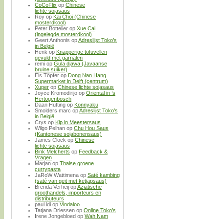
CoCoFlix
op
Chinese
lichte sojasaus
Roy
op
Kai Choi (Chinese
mosterdkool)
Peter Bottelier
op
Xue Cai
(ingelegde mosterdkool)
Geert Anthonis
op
Adreslijst Toko’s
in België
Henk
op
Knapperige tofuvellen
gevuld met garnalen
remi
op
Gula djawa (Javaanse
bruine suiker)
Els Töpfer
op
Dong Nan Hang
Supermarket in Delft (centrum)
Xuper
op
Chinese lichte sojasaus
Joyce Kromodirijo
op
Oriental in ’s
Hertogenbosch
Daan Hutting
op
Konnyaku
Smolders marc
op
Adreslijst Toko’s
in België
Crys
op
Kip in Meestersaus
Wilgo Pelhan
op
Chu Hou Saus
(Kantonese sojabonensaus)
James Clock
op
Chinese
lichte sojasaus
Bink Melcherts
op
Feedback &
Vragen
Marjan
op
Thaise groene
currypasta
JaRoW Wattimena
op
Saté kambing
(saté van geit met ketjapsaus)
Brenda Verheij
op
Aziatische
groothandels, importeurs en
distributeurs
paul idi
op
Vindaloo
Tatjana Driessen
op
Online Toko’s
Irene Jongebloed
op
Wah Nam