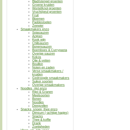
Blad/stengel groenten
Groene kruiden
Wortel/knol groenten
Vrucht/peul groenten
Fruit
Bloemen
Paddestoelen
Zeewier
Smaakmakers enzo
Sojasauzen
Azijnen
Kook wijn
Chilisauzen
Bonensauzen
Boemboes & Currypasta
Overige sauzen
Kokos
Olie & vetten
Bouillon
Noten en zaden
Verse smaakmakers /
kruiden
Gedroogde smaakmakers
Suiker soorten
Overige smaakmakers
Noodles, rijst enzo
Rijst & Granen
Meelsoorten
Bonen
Noodles
Deegvellen
Snacks, snoep, thee enzo
Dimsum (-achtige hapjes)
Snacks
Thee & koffie
Drank
Zoetigheden
Vlees, vis, tofu enzo