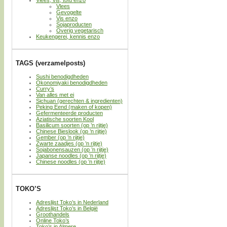
Vlees
Gevogelte
Vis enzo
Sojaproducten
Overig vegetarisch
Keukengerei, kennis enzo
TAGS (verzamelposts)
Sushi benodigdheden
Okonomiyaki benodigdheden
Curry’s
Van alles met ei
Sichuan (gerechten & ingredienten)
Peking Eend (maken of kopen)
Gefermenteerde producten
Aziatische soorten Kool
Basilicum soorten (op ’n rijtje)
Chinese Bieslook (op ’n rijtje)
Gember (op ’n rijtje)
Zwarte zaadjes (op ’n rijtje)
Sojabonensauzen (op ’n rijtje)
Japanse noodles (op ’n rijtje)
Chinese noodles (op ’n rijtje)
TOKO’S
Adreslijst Toko’s in Nederland
Adreslijst Toko’s in België
Groothandels
Online Toko’s
Toko’s in Almere