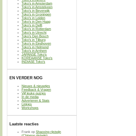
Toko’s in Amsterdam
Toko’s in Amstelveen
Toko’s in Beverwijk
Toko’s in Groningen
Toko’s in Leiden
Toko’s in Den Haag
Toko’s in Delft
Toko’s in Rotterdam
Toko’s in Utrecht
Toko’s Den Bosch
Toko’s in Tilburg
Toko’s in Eindhoven
Toko’s in Helmond
Toko’s in Arnhem
JAPANSE Toko’s
KOREAANSE Toko’s
INDIASE Toko’s
EN VERDER NOG
Nieuws & nieuwtjes
Feedback & Vragen
Vijf leuke quizjes
In de media
Adverteren & Stats
Linkjes
Workshops
Laatste reacties
Frank
op
Shaoxing rijstwijn
(Chinese rijstwijn)