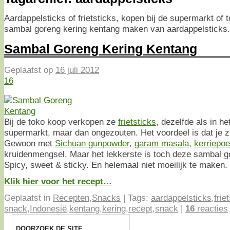
Aardappelsticks of frietsticks, kopen bij de supermarkt of to
sambal goreng kering kentang maken van aardappelsticks.
Sambal Goreng Kering Kentang
Geplaatst op
16 juli 2012
16
Bij de toko koop verkopen ze
frietsticks
, dezelfde als in h
supermarkt, maar dan ongezouten. Het voordeel is dat je ze
Gewoon met
Sichuan gunpowder
,
garam masala
,
kerriepo
kruidenmengsel. Maar het lekkerste is toch deze sambal g
Spicy, sweet & sticky. En helemaal niet moeilijk te maken.
Klik hier voor het recept…
Geplaatst in
Recepten
,
Snacks
|
Tags:
aardappelsticks
,
frie
snack
,
Indonesië
,
kentang
,
kering
,
recept
,
snack
|
16
reacties
DOORZOEK DE SITE