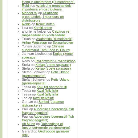
Hong in Amsterdam (Duivendrecht)
Robin
op
Aziatische groothandels,
importeurs en distributeurs
Meneer W
op
Aziatische
groothandels, importeurs en
distributeurs
Robin
op
Kemiri noten
Lisa
op
Kemiri noten
anonieme helper
op
Caiziyou vs.
raapzaadolie en koolzaadolie
Truus
op
Asafoetida (duivelsdrek)
Arthur Wetselaar
op
Sojascheuten
Yuriani Sudarmo
op
Chinese
supermarkt Tam Food in Tilburg
Jan van Lieshout
op
Ketjap (zoete
sojasaus)
Roos
op
Rozenwater & rozensiroop
Stella
op
Ketjap (zoete sojasaus)
Stella
op
Ketjap (zoete sojasaus)
Stefan Schuwer
op
Petis Udang
(garnalenpasta)
Stefan Schuwer
op
Petis Udang
(garnalenpasta)
Tessa
op
Kaki (of sharon fruit)
Tessa
op
Kwal (jellyfish)
Tessa
op
Kwal (jellyfish)
Tee
op
Kwal (jellyfish)
Osman
op
Senbei (Japanse
rijstcrackers)
Paul
op
Aubergines boerenstijl (fish
fragrant eggplant)
Paul
op
Aubergines boerenstijl (fish
fragrant eggplant)
Ah Munn
op
Duizendjarig ei
(geconserveerde eendeneieren)
Gerard
op
Gedroogde garnalen
(ebi)