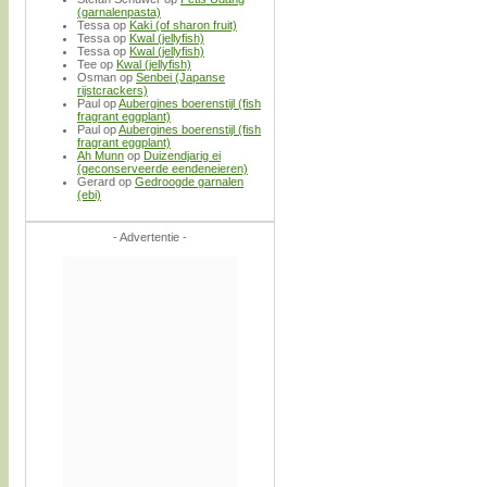
(garnalenpasta)
Tessa
op
Kaki (of sharon fruit)
Tessa
op
Kwal (jellyfish)
Tessa
op
Kwal (jellyfish)
Tee
op
Kwal (jellyfish)
Osman
op
Senbei (Japanse
rijstcrackers)
Paul
op
Aubergines boerenstijl (fish
fragrant eggplant)
Paul
op
Aubergines boerenstijl (fish
fragrant eggplant)
Ah Munn
op
Duizendjarig ei
(geconserveerde eendeneieren)
Gerard
op
Gedroogde garnalen
(ebi)
- Advertentie -