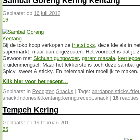
Sambal Goreng Kering Kentang
Geplaatst op
16 juli 2012
16
Bij de toko koop verkopen ze
frietsticks
, dezelfde als in h
supermarkt, maar dan ongezouten. Het voordeel is dat je ze
Gewoon met
Sichuan gunpowder
,
garam masala
,
kerriepo
kruidenmengsel. Maar het lekkerste is toch deze sambal g
Spicy, sweet & sticky. En helemaal niet moeilijk te maken.
Klik hier voor het recept…
Geplaatst in
Recepten
,
Snacks
|
Tags:
aardappelsticks
,
frie
snack
,
Indonesië
,
kentang
,
kering
,
recept
,
snack
|
16
reacties
Tempeh Kering
Geplaatst op
19 februari 2011
65