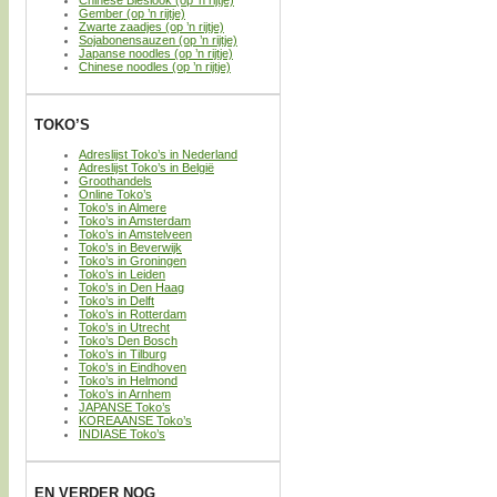
Gember (op ’n rijtje)
Zwarte zaadjes (op ’n rijtje)
Sojabonensauzen (op ’n rijtje)
Japanse noodles (op ’n rijtje)
Chinese noodles (op ’n rijtje)
TOKO’S
Adreslijst Toko’s in Nederland
Adreslijst Toko’s in België
Groothandels
Online Toko’s
Toko’s in Almere
Toko’s in Amsterdam
Toko’s in Amstelveen
Toko’s in Beverwijk
Toko’s in Groningen
Toko’s in Leiden
Toko’s in Den Haag
Toko’s in Delft
Toko’s in Rotterdam
Toko’s in Utrecht
Toko’s Den Bosch
Toko’s in Tilburg
Toko’s in Eindhoven
Toko’s in Helmond
Toko’s in Arnhem
JAPANSE Toko’s
KOREAANSE Toko’s
INDIASE Toko’s
EN VERDER NOG