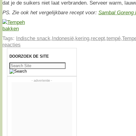
dat je de suikers niet laat verbranden. Serveer warm, lau
PS. Zie ook het vergelijkbare recept voor:
Sambal Goreng 
Tags:
Indische snack
,
Indonesië
,
kering
,
recept
,
tempé
,
Temp
reacties
DOORZOEK DE SITE
Zoeken
naar:
- advertentie -