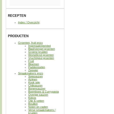
RECEPTEN
Index / Overzicht
PRODUCTEN
Groenten, fruit enzo
Ingemaakt/pickled
Blad/stengel groenten
Groene kruiden
Wortel/knol groenten
Vrucht/peul groenten
Fruit
Bloemen
Paddestoelen
Zeewier
Smaakmakers enzo
Sojasauzen
Azijnen
Kook wijn
Chilisauzen
Bonensauzen
Boemboes & Currypasta
Overige sauzen
Kokos
Olie & vetten
Bouillon
Noten en zaden
Verse smaakmakers /
kruiden