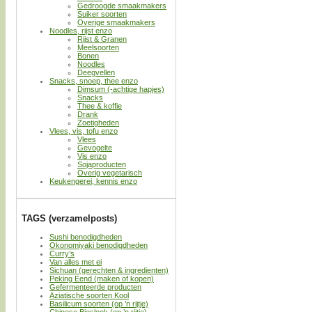
Gedroogde smaakmakers
Suiker soorten
Overige smaakmakers
Noodles, rijst enzo
Rijst & Granen
Meelsoorten
Bonen
Noodles
Deegvellen
Snacks, snoep, thee enzo
Dimsum (-achtige hapjes)
Snacks
Thee & koffie
Drank
Zoetigheden
Vlees, vis, tofu enzo
Vlees
Gevogelte
Vis enzo
Sojaproducten
Overig vegetarisch
Keukengerei, kennis enzo
TAGS (verzamelposts)
Sushi benodigdheden
Okonomiyaki benodigdheden
Curry’s
Van alles met ei
Sichuan (gerechten & ingredienten)
Peking Eend (maken of kopen)
Gefermenteerde producten
Aziatische soorten Kool
Basilicum soorten (op ’n rijtje)
Chinese Bieslook (op ’n rijtje)