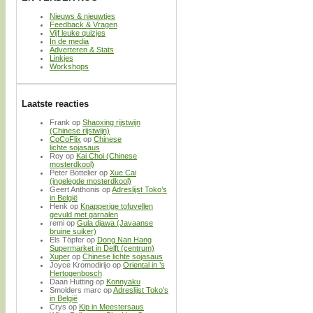
Nieuws & nieuwtjes
Feedback & Vragen
Vijf leuke quizjes
In de media
Adverteren & Stats
Linkjes
Workshops
Laatste reacties
Frank
op
Shaoxing rijstwijn
(Chinese rijstwijn)
CoCoFlix
op
Chinese
lichte sojasaus
Roy
op
Kai Choi (Chinese
mosterdkool)
Peter Bottelier
op
Xue Cai
(ingelegde mosterdkool)
Geert Anthonis
op
Adreslijst Toko’s
in België
Henk
op
Knapperige tofuvellen
gevuld met garnalen
remi
op
Gula djawa (Javaanse
bruine suiker)
Els Töpfer
op
Dong Nan Hang
Supermarket in Delft (centrum)
Xuper
op
Chinese lichte sojasaus
Joyce Kromodirijo
op
Oriental in ’s
Hertogenbosch
Daan Hutting
op
Konnyaku
Smolders marc
op
Adreslijst Toko’s
in België
Crys
op
Kip in Meestersaus