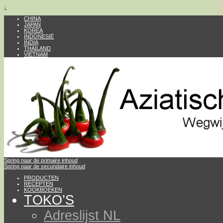
↓
CHINA
JAPAN
KOREA
INDONESIË
INDIA
THAILAND
VIETNAM
Spring naar de primaire inhoud
Spring naar de secundaire inhoud
PRODUCTEN
RECEPTEN
KOOKBOEKEN
TOKO’S
Adreslijst NL