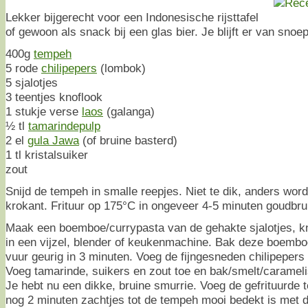
Lekker bijgerecht voor een Indonesische rijsttafel
of gewoon als snack bij een glas bier. Je blijft er van snoe
400g
tempeh
5 rode
chilipepers
(lombok)
5 sjalotjes
3 teentjes knoflook
1 stukje verse
laos
(galanga)
½ tl
tamarindepulp
2 el
gula Jawa
(of bruine basterd)
1 tl kristalsuiker
zout
Snijd de tempeh in smalle reepjes. Niet te dik, anders word
krokant. Frituur op 175°C in ongeveer 4-5 minuten goudbru
Maak een boemboe/currypasta van de gehakte sjalotjes, kn
in een vijzel, blender of keukenmachine. Bak deze boemboe
vuur geurig in 3 minuten. Voeg de fijngesneden chilipepers
Voeg tamarinde, suikers en zout toe en bak/smelt/carameli
Je hebt nu een dikke, bruine smurrie. Voeg de gefrituurde 
nog 2 minuten zachtjes tot de tempeh mooi bedekt is met d