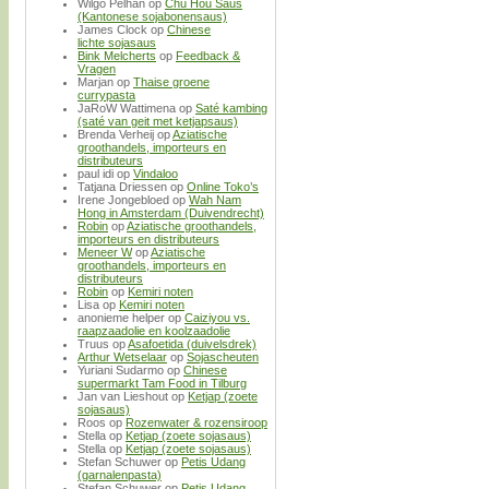
Wilgo Pelhan
op
Chu Hou Saus
(Kantonese sojabonensaus)
James Clock
op
Chinese
lichte sojasaus
Bink Melcherts
op
Feedback &
Vragen
Marjan
op
Thaise groene
currypasta
JaRoW Wattimena
op
Saté kambing
(saté van geit met ketjapsaus)
Brenda Verheij
op
Aziatische
groothandels, importeurs en
distributeurs
paul idi
op
Vindaloo
Tatjana Driessen
op
Online Toko’s
Irene Jongebloed
op
Wah Nam
Hong in Amsterdam (Duivendrecht)
Robin
op
Aziatische groothandels,
importeurs en distributeurs
Meneer W
op
Aziatische
groothandels, importeurs en
distributeurs
Robin
op
Kemiri noten
Lisa
op
Kemiri noten
anonieme helper
op
Caiziyou vs.
raapzaadolie en koolzaadolie
Truus
op
Asafoetida (duivelsdrek)
Arthur Wetselaar
op
Sojascheuten
Yuriani Sudarmo
op
Chinese
supermarkt Tam Food in Tilburg
Jan van Lieshout
op
Ketjap (zoete
sojasaus)
Roos
op
Rozenwater & rozensiroop
Stella
op
Ketjap (zoete sojasaus)
Stella
op
Ketjap (zoete sojasaus)
Stefan Schuwer
op
Petis Udang
(garnalenpasta)
Stefan Schuwer
op
Petis Udang