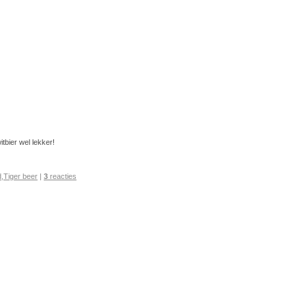
witbier wel lekker!
d
,
Tiger beer
|
3
reacties