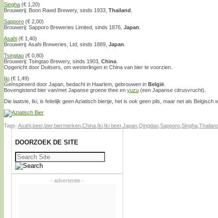
Singha
(€ 1,20)
Brouwerij: Boon Rawd Brewery, sinds 1933,
Thailand
.
Sapporo
(€ 2,00)
Brouwerij: Sapporo Breweries Limited, sinds 1876,
Japan
.
Asahi
(€ 1,40)
Brouwerij: Asahi Breweries, Ltd, sinds 1889,
Japan
.
Tsingtao
(€ 0,80)
Brouwerij: Tsingtao Brewery, sinds 1903,
China
.
Opgericht door Duitsers, om westerlingen in China van bier te voorzien.
Iki
(€ 1,49)
Geïnspireerd door Japan, bedacht in Haarlem, gebrouwen in
België
.
Bovengistend bier van/met Japanse groene thee en
yuzu
(een Japanse citrusvrucht).
Die laatste, Iki, is feitelijk geen Aziatisch biertje, het is ook geen pils, maar net als Belgisch 
Tags:
Asahi
,
beer
,
bier
,
biermerken
,
China
,
Iki
,
Iki beer
,
Japan
,
Qingdao
,
Sapporo
,
Singha
,
Thailan
DOORZOEK DE SITE
Zoeken
naar:
- advertentie -