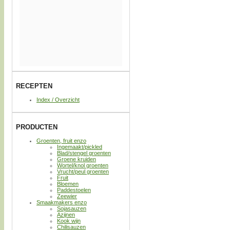
RECEPTEN
Index / Overzicht
PRODUCTEN
Groenten, fruit enzo
Ingemaakt/pickled
Blad/stengel groenten
Groene kruiden
Wortel/knol groenten
Vrucht/peul groenten
Fruit
Bloemen
Paddestoelen
Zeewier
Smaakmakers enzo
Sojasauzen
Azijnen
Kook wijn
Chilisauzen