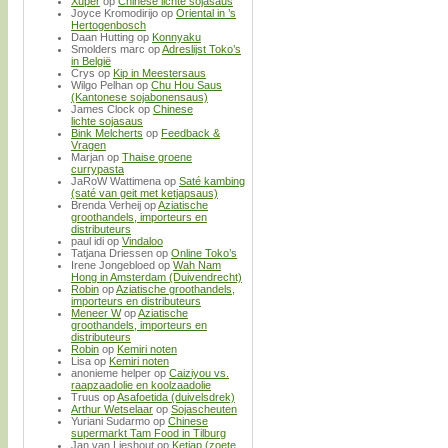
Xuper
op
Chinese lichte sojasaus
Joyce Kromodirijo
op
Oriental in ’s
Hertogenbosch
Daan Hutting
op
Konnyaku
Smolders marc
op
Adreslijst Toko’s
in België
Crys
op
Kip in Meestersaus
Wilgo Pelhan
op
Chu Hou Saus
(Kantonese sojabonensaus)
James Clock
op
Chinese
lichte sojasaus
Bink Melcherts
op
Feedback &
Vragen
Marjan
op
Thaise groene
currypasta
JaRoW Wattimena
op
Saté kambing
(saté van geit met ketjapsaus)
Brenda Verheij
op
Aziatische
groothandels, importeurs en
distributeurs
paul idi
op
Vindaloo
Tatjana Driessen
op
Online Toko’s
Irene Jongebloed
op
Wah Nam
Hong in Amsterdam (Duivendrecht)
Robin
op
Aziatische groothandels,
importeurs en distributeurs
Meneer W
op
Aziatische
groothandels, importeurs en
distributeurs
Robin
op
Kemiri noten
Lisa
op
Kemiri noten
anonieme helper
op
Caiziyou vs.
raapzaadolie en koolzaadolie
Truus
op
Asafoetida (duivelsdrek)
Arthur Wetselaar
op
Sojascheuten
Yuriani Sudarmo
op
Chinese
supermarkt Tam Food in Tilburg
Jan van Lieshout
op
Ketjap (zoete