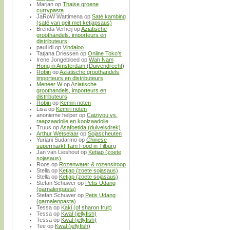
Marjan
op
Thaise groene
currypasta
JaRoW Wattimena
op
Saté kambing
(saté van geit met ketjapsaus)
Brenda Verheij
op
Aziatische
groothandels, importeurs en
distributeurs
paul idi
op
Vindaloo
Tatjana Driessen
op
Online Toko’s
Irene Jongebloed
op
Wah Nam
Hong in Amsterdam (Duivendrecht)
Robin
op
Aziatische groothandels,
importeurs en distributeurs
Meneer W
op
Aziatische
groothandels, importeurs en
distributeurs
Robin
op
Kemiri noten
Lisa
op
Kemiri noten
anonieme helper
op
Caiziyou vs.
raapzaadolie en koolzaadolie
Truus
op
Asafoetida (duivelsdrek)
Arthur Wetselaar
op
Sojascheuten
Yuriani Sudarmo
op
Chinese
supermarkt Tam Food in Tilburg
Jan van Lieshout
op
Ketjap (zoete
sojasaus)
Roos
op
Rozenwater & rozensiroop
Stella
op
Ketjap (zoete sojasaus)
Stella
op
Ketjap (zoete sojasaus)
Stefan Schuwer
op
Petis Udang
(garnalenpasta)
Stefan Schuwer
op
Petis Udang
(garnalenpasta)
Tessa
op
Kaki (of sharon fruit)
Tessa
op
Kwal (jellyfish)
Tessa
op
Kwal (jellyfish)
Tee
op
Kwal (jellyfish)