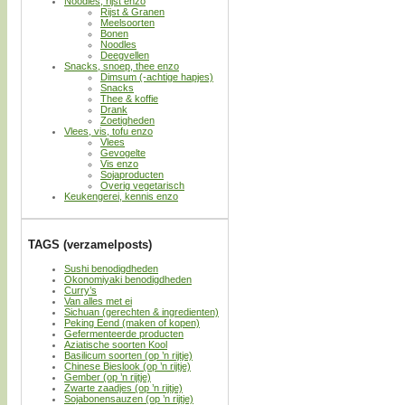
Noodles, rijst enzo
Rijst & Granen
Meelsoorten
Bonen
Noodles
Deegvellen
Snacks, snoep, thee enzo
Dimsum (-achtige hapjes)
Snacks
Thee & koffie
Drank
Zoetigheden
Vlees, vis, tofu enzo
Vlees
Gevogelte
Vis enzo
Sojaproducten
Overig vegetarisch
Keukengerei, kennis enzo
TAGS (verzamelposts)
Sushi benodigdheden
Okonomiyaki benodigdheden
Curry’s
Van alles met ei
Sichuan (gerechten & ingredienten)
Peking Eend (maken of kopen)
Gefermenteerde producten
Aziatische soorten Kool
Basilicum soorten (op ’n rijtje)
Chinese Bieslook (op ’n rijtje)
Gember (op ’n rijtje)
Zwarte zaadjes (op ’n rijtje)
Sojabonensauzen (op ’n rijtje)