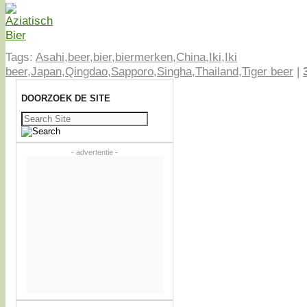
Tags:
Asahi
,
beer
,
bier
,
biermerken
,
China
,
Iki
,
Iki
beer
,
Japan
,
Qingdao
,
Sapporo
,
Singha
,
Thailand
,
Tiger beer
|
DOORZOEK DE SITE
Zoeken
naar:
- advertentie -