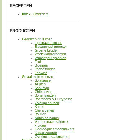
RECEPTEN
Index / Overzicht
PRODUCTEN
Groenten, fruit enzo
Ingemaakt/pickled
Blad/stengel groenten
Groene kruiden
Wortel/knol groenten
Vrucht/peul groenten
Fruit
Bloemen
Paddestoelen
Zeewier
Smaakmakers enzo
Sojasauzen
Azijnen
Kook wijn
Chilisauzen
Bonensauzen
Boemboes & Currypasta
Overige sauzen
Kokos
Olie & vetten
Bouillon
Noten en zaden
Verse smaakmakers /
kruiden
Gedroogde smaakmakers
Suiker soorten
Overige smaakmakers