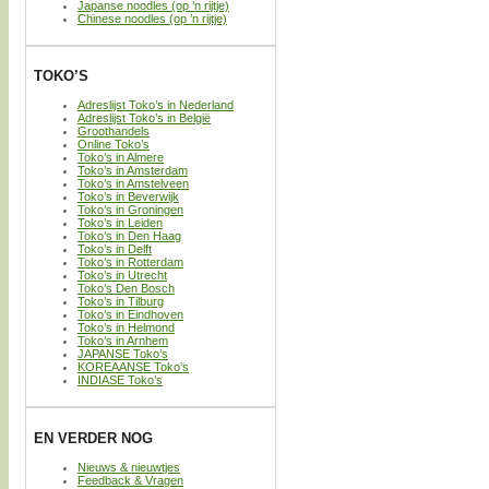
Japanse noodles (op ’n rijtje)
Chinese noodles (op ’n rijtje)
TOKO’S
Adreslijst Toko’s in Nederland
Adreslijst Toko’s in België
Groothandels
Online Toko’s
Toko’s in Almere
Toko’s in Amsterdam
Toko’s in Amstelveen
Toko’s in Beverwijk
Toko’s in Groningen
Toko’s in Leiden
Toko’s in Den Haag
Toko’s in Delft
Toko’s in Rotterdam
Toko’s in Utrecht
Toko’s Den Bosch
Toko’s in Tilburg
Toko’s in Eindhoven
Toko’s in Helmond
Toko’s in Arnhem
JAPANSE Toko’s
KOREAANSE Toko’s
INDIASE Toko’s
EN VERDER NOG
Nieuws & nieuwtjes
Feedback & Vragen