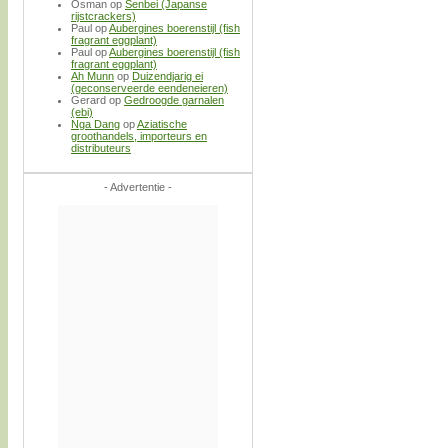
Osman
op
Senbei (Japanse
rijstcrackers)
Paul
op
Aubergines boerenstijl (fish
fragrant eggplant)
Paul
op
Aubergines boerenstijl (fish
fragrant eggplant)
Ah Munn
op
Duizendjarig ei
(geconserveerde eendeneieren)
Gerard
op
Gedroogde garnalen
(ebi)
Nga Dang
op
Aziatische
groothandels, importeurs en
distributeurs
- Advertentie -