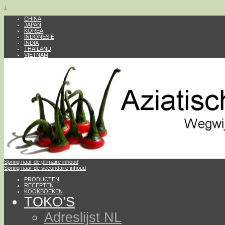
↓
CHINA
JAPAN
KOREA
INDONESIË
INDIA
THAILAND
VIETNAM
Spring naar de primaire inhoud
Spring naar de secundaire inhoud
PRODUCTEN
RECEPTEN
KOOKBOEKEN
TOKO’S
Adreslijst NL