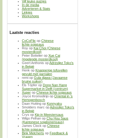
Vijf leuke quizjes
In de media
Adverteren & Stats
Linkjes
Workshops
Laatste reacties
CoCoFlix
op
Chinese
lichte sojasaus
Roy
op
Kai Choi (Chinese
mosterdkool)
Peter Bottelier
op
Xue Cai
(ingelegde mosterdkool)
Geert Anthonis
op
Adreslijst Toko’s
in België
Henk
op
Knapperige tofuvellen
gevuld met garnalen
remi
op
Gula djawa (Javaanse
bruine suiker)
Els Töpfer
op
Dong Nan Hang
Supermarket in Delft (centrum)
Xuper
op
Chinese lichte sojasaus
Joyce Kromodirijo
op
Oriental in ’s
Hertogenbosch
Daan Hutting
op
Konnyaku
Smolders marc
op
Adreslijst Toko’s
in België
Crys
op
Kip in Meestersaus
Wilgo Pelhan
op
Chu Hou Saus
(Kantonese sojabonensaus)
James Clock
op
Chinese
lichte sojasaus
Bink Melcherts
op
Feedback &
Vragen