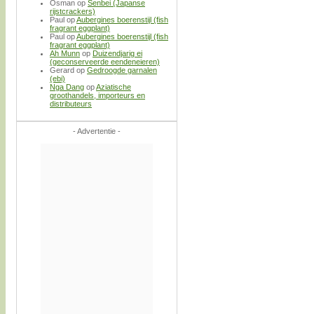
Osman
op
Senbei (Japanse
rijstcrackers)
Paul
op
Aubergines boerenstijl (fish
fragrant eggplant)
Paul
op
Aubergines boerenstijl (fish
fragrant eggplant)
Ah Munn
op
Duizendjarig ei
(geconserveerde eendeneieren)
Gerard
op
Gedroogde garnalen
(ebi)
Nga Dang
op
Aziatische
groothandels, importeurs en
distributeurs
- Advertentie -