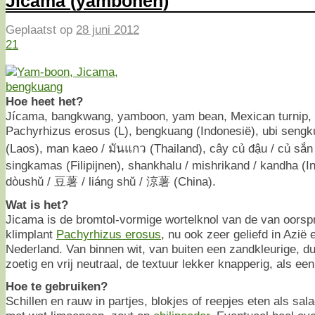
Jicama (yambonen)
Geplaatst op
28 juni 2012
21
Hoe heet het?
Jícama, bangkwang, yamboon, yam bean, Mexican turnip,
Pachyrhizus erosus (L), bengkuang (Indonesië), ubi sengk
(Laos), man kaeo / มันแกว (Thailand), cây củ đậu / củ sắn
singkamas (Filipijnen), shankhalu / mishrikand / kandha (I
dòushǔ / 豆薯 / liáng shǔ / 涼薯 (China).
Wat is het?
Jicama is de bromtol-vormige wortelknol van de van oors
klimplant
Pachyrhizus erosus
, nu ook zeer geliefd in Azië 
Nederland. Van binnen wit, van buiten een zandkleurige, d
zoetig en vrij neutraal, de textuur lekker knapperig, als ee
Hoe te gebruiken?
Schillen en rauw in partjes, blokjes of reepjes eten als sal