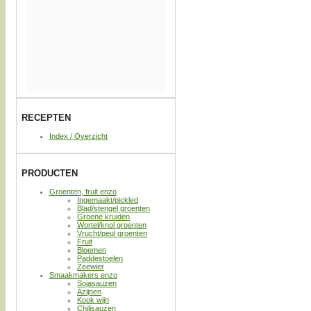
RECEPTEN
Index / Overzicht
PRODUCTEN
Groenten, fruit enzo
Ingemaakt/pickled
Blad/stengel groenten
Groene kruiden
Wortel/knol groenten
Vrucht/peul groenten
Fruit
Bloemen
Paddestoelen
Zeewier
Smaakmakers enzo
Sojasauzen
Azijnen
Kook wijn
Chilisauzen