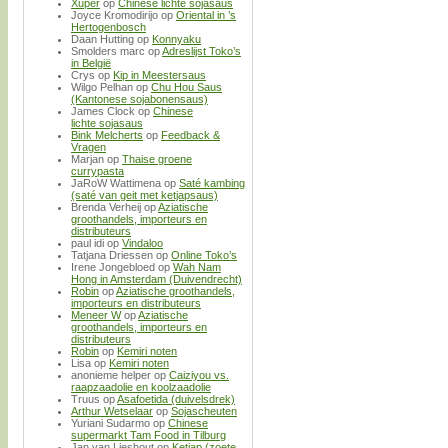
Xuper
op
Chinese lichte sojasaus
Joyce Kromodirijo
op
Oriental in ’s
Hertogenbosch
Daan Hutting
op
Konnyaku
Smolders marc
op
Adreslijst Toko’s
in België
Crys
op
Kip in Meestersaus
Wilgo Pelhan
op
Chu Hou Saus
(Kantonese sojabonensaus)
James Clock
op
Chinese
lichte sojasaus
Bink Melcherts
op
Feedback &
Vragen
Marjan
op
Thaise groene
currypasta
JaRoW Wattimena
op
Saté kambing
(saté van geit met ketjapsaus)
Brenda Verheij
op
Aziatische
groothandels, importeurs en
distributeurs
paul idi
op
Vindaloo
Tatjana Driessen
op
Online Toko’s
Irene Jongebloed
op
Wah Nam
Hong in Amsterdam (Duivendrecht)
Robin
op
Aziatische groothandels,
importeurs en distributeurs
Meneer W
op
Aziatische
groothandels, importeurs en
distributeurs
Robin
op
Kemiri noten
Lisa
op
Kemiri noten
anonieme helper
op
Caiziyou vs.
raapzaadolie en koolzaadolie
Truus
op
Asafoetida (duivelsdrek)
Arthur Wetselaar
op
Sojascheuten
Yuriani Sudarmo
op
Chinese
supermarkt Tam Food in Tilburg
Jan van Lieshout
op
Ketjap (zoete