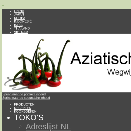
↓
CHINA
JAPAN
KOREA
INDONESIË
INDIA
THAILAND
VIETNAM
Spring naar de primaire inhoud
Spring naar de secundaire inhoud
PRODUCTEN
RECEPTEN
KOOKBOEKEN
TOKO’S
Adreslijst NL