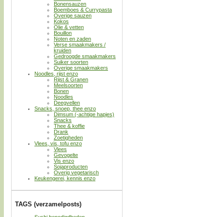
Bonensauzen
Boemboes & Currypasta
Overige sauzen
Kokos
Olie & vetten
Bouillon
Noten en zaden
Verse smaakmakers /
kruiden
Gedroogde smaakmakers
Suiker soorten
Overige smaakmakers
Noodles, rijst enzo
Rijst & Granen
Meelsoorten
Bonen
Noodles
Deegvellen
Snacks, snoep, thee enzo
Dimsum (-achtige hapjes)
Snacks
Thee & koffie
Drank
Zoetigheden
Vlees, vis, tofu enzo
Vlees
Gevogelte
Vis enzo
Sojaproducten
Overig vegetarisch
Keukengerei, kennis enzo
TAGS (verzamelposts)
Sushi benodigdheden