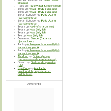
sojasaus)
Roos
op
Rozenwater & rozensiroop
Stella
op
Ketjap (zoete sojasaus)
Stella
op
Ketjap (zoete sojasaus)
Stefan Schuwer
op
Petis Udang
(garnalenpasta)
Stefan Schuwer
op
Petis Udang
(garnalenpasta)
Tessa
op
Kaki (of sharon fruit)
Tessa
op
Kwal (jellyfish)
Tessa
op
Kwal (jellyfish)
Tee
op
Kwal (jellyfish)
Osman
op
Senbei (Japanse
rijstcrackers)
Paul
op
Aubergines boerenstijl (fish
fragrant eggplant)
Paul
op
Aubergines boerenstijl (fish
fragrant eggplant)
Ah Munn
op
Duizendjarig ei
(geconserveerde eendeneieren)
Gerard
op
Gedroogde garnalen
(ebi)
Nga Dang
op
Aziatische
groothandels, importeurs en
distributeurs
- Advertentie -