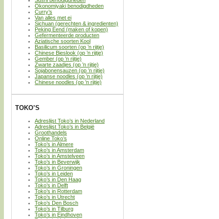
Okonomiyaki benodigdheden
Curry’s
Van alles met ei
Sichuan (gerechten & ingredienten)
Peking Eend (maken of kopen)
Gefermenteerde producten
Aziatische soorten Kool
Basilicum soorten (op ’n rijtje)
Chinese Bieslook (op ’n rijtje)
Gember (op ’n rijtje)
Zwarte zaadjes (op ’n rijtje)
Sojabonensauzen (op ’n rijtje)
Japanse noodles (op ’n rijtje)
Chinese noodles (op ’n rijtje)
TOKO’S
Adreslijst Toko’s in Nederland
Adreslijst Toko’s in België
Groothandels
Online Toko’s
Toko’s in Almere
Toko’s in Amsterdam
Toko’s in Amstelveen
Toko’s in Beverwijk
Toko’s in Groningen
Toko’s in Leiden
Toko’s in Den Haag
Toko’s in Delft
Toko’s in Rotterdam
Toko’s in Utrecht
Toko’s Den Bosch
Toko’s in Tilburg
Toko’s in Eindhoven