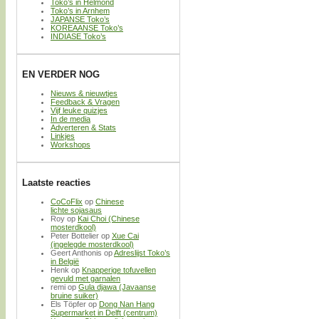
Toko’s in Helmond
Toko’s in Arnhem
JAPANSE Toko’s
KOREAANSE Toko’s
INDIASE Toko’s
EN VERDER NOG
Nieuws & nieuwtjes
Feedback & Vragen
Vijf leuke quizjes
In de media
Adverteren & Stats
Linkjes
Workshops
Laatste reacties
CoCoFlix
op
Chinese
lichte sojasaus
Roy
op
Kai Choi (Chinese
mosterdkool)
Peter Bottelier
op
Xue Cai
(ingelegde mosterdkool)
Geert Anthonis
op
Adreslijst Toko’s
in België
Henk
op
Knapperige tofuvellen
gevuld met garnalen
remi
op
Gula djawa (Javaanse
bruine suiker)
Els Töpfer
op
Dong Nan Hang
Supermarket in Delft (centrum)