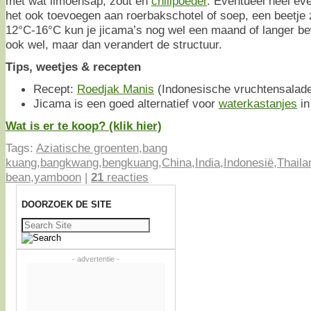
met wat limoensap, zout en
chilipoeder
. Eventueel heel ev
het ook toevoegen aan roerbakschotel of soep, een beetje 
12°C-16°C kun je jicama’s nog wel een maand of langer be
ook wel, maar dan verandert de structuur.
Tips, weetjes & recepten
Recept:
Roedjak Manis
(Indonesische vruchtensalad
Jicama is een goed alternatief voor
waterkastanjes
in
Wat is er te koop? (klik hier)
Tags:
Aziatische groenten
,
bang
kuang
,
bangkwang
,
bengkuang
,
China
,
India
,
Indonesië
,
Thaila
bean
,
yamboon
|
21
reacties
DOORZOEK DE SITE
Zoeken
naar:
- advertentie -