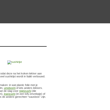
at zodat deze na het koken lekker aan
veel sushirijst wordt in Italië verbouwd.
aken: in wat plastic folie met je
alm,
umeboshi
of iets anders lekkers.
aan de slag voor
nigirizushi
(die
in),
inarizushi
(in een tofu envelopje) of
ls de andere gerechten “sausloos” zijn.