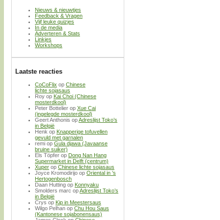
Nieuws & nieuwtjes
Feedback & Vragen
Vijf leuke quizjes
In de media
Adverteren & Stats
Linkjes
Workshops
Laatste reacties
CoCoFlix
op
Chinese
lichte sojasaus
Roy
op
Kai Choi (Chinese
mosterdkool)
Peter Bottelier
op
Xue Cai
(ingelegde mosterdkool)
Geert Anthonis
op
Adreslijst Toko’s
in België
Henk
op
Knapperige tofuvellen
gevuld met garnalen
remi
op
Gula djawa (Javaanse
bruine suiker)
Els Töpfer
op
Dong Nan Hang
Supermarket in Delft (centrum)
Xuper
op
Chinese lichte sojasaus
Joyce Kromodirijo
op
Oriental in ’s
Hertogenbosch
Daan Hutting
op
Konnyaku
Smolders marc
op
Adreslijst Toko’s
in België
Crys
op
Kip in Meestersaus
Wilgo Pelhan
op
Chu Hou Saus
(Kantonese sojabonensaus)
James Clock
op
Chinese