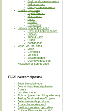
Gedroogde smaakmakers
Suiker soorten
Overige smaakmakers
Noodles, rijst enzo
Rijst & Granen
Meelsoorten
Bonen
Noodles
Deegvellen
Snacks, snoep, thee enzo
Dimsum (-achtige hapjes)
Snacks
Thee & koffie
Drank
Zoetigheden
Vlees, vis, tofu enzo
Vlees
Gevogelte
Vis enzo
Sojaproducten
Overig vegetarisch
Keukengerei, kennis enzo
TAGS (verzamelposts)
Sushi benodigdheden
Okonomiyaki benodigdheden
Curry’s
Van alles met ei
Sichuan (gerechten & ingredienten)
Peking Eend (maken of kopen)
Gefermenteerde producten
Aziatische soorten Kool
Basilicum soorten (op ’n rijtje)
Chinese Bieslook (op ’n rijtje)