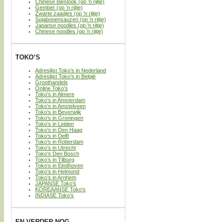
Chinese Bieslook (op ’n rijtje)
Gember (op ’n rijtje)
Zwarte zaadjes (op ’n rijtje)
Sojabonensauzen (op ’n rijtje)
Japanse noodles (op ’n rijtje)
Chinese noodles (op ’n rijtje)
TOKO’S
Adreslijst Toko’s in Nederland
Adreslijst Toko’s in België
Groothandels
Online Toko’s
Toko’s in Almere
Toko’s in Amsterdam
Toko’s in Amstelveen
Toko’s in Beverwijk
Toko’s in Groningen
Toko’s in Leiden
Toko’s in Den Haag
Toko’s in Delft
Toko’s in Rotterdam
Toko’s in Utrecht
Toko’s Den Bosch
Toko’s in Tilburg
Toko’s in Eindhoven
Toko’s in Helmond
Toko’s in Arnhem
JAPANSE Toko’s
KOREAANSE Toko’s
INDIASE Toko’s
EN VERDER NOG