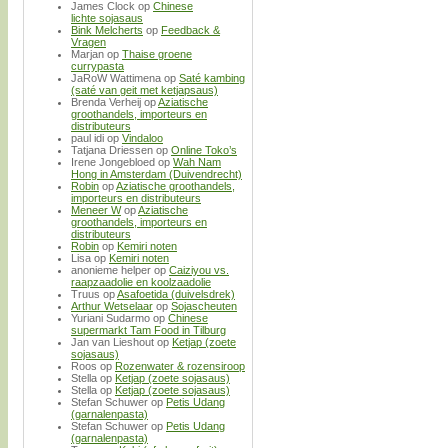
James Clock
op
Chinese
lichte sojasaus
Bink Melcherts
op
Feedback &
Vragen
Marjan
op
Thaise groene
currypasta
JaRoW Wattimena
op
Saté kambing
(saté van geit met ketjapsaus)
Brenda Verheij
op
Aziatische
groothandels, importeurs en
distributeurs
paul idi
op
Vindaloo
Tatjana Driessen
op
Online Toko’s
Irene Jongebloed
op
Wah Nam
Hong in Amsterdam (Duivendrecht)
Robin
op
Aziatische groothandels,
importeurs en distributeurs
Meneer W
op
Aziatische
groothandels, importeurs en
distributeurs
Robin
op
Kemiri noten
Lisa
op
Kemiri noten
anonieme helper
op
Caiziyou vs.
raapzaadolie en koolzaadolie
Truus
op
Asafoetida (duivelsdrek)
Arthur Wetselaar
op
Sojascheuten
Yuriani Sudarmo
op
Chinese
supermarkt Tam Food in Tilburg
Jan van Lieshout
op
Ketjap (zoete
sojasaus)
Roos
op
Rozenwater & rozensiroop
Stella
op
Ketjap (zoete sojasaus)
Stella
op
Ketjap (zoete sojasaus)
Stefan Schuwer
op
Petis Udang
(garnalenpasta)
Stefan Schuwer
op
Petis Udang
(garnalenpasta)