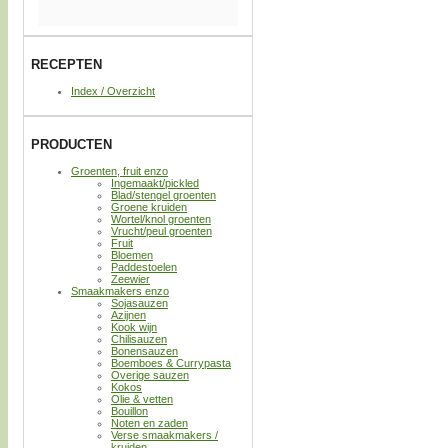
RECEPTEN
Index / Overzicht
PRODUCTEN
Groenten, fruit enzo
Ingemaakt/pickled
Blad/stengel groenten
Groene kruiden
Wortel/knol groenten
Vrucht/peul groenten
Fruit
Bloemen
Paddestoelen
Zeewier
Smaakmakers enzo
Sojasauzen
Azijnen
Kook wijn
Chilisauzen
Bonensauzen
Boemboes & Currypasta
Overige sauzen
Kokos
Olie & vetten
Bouillon
Noten en zaden
Verse smaakmakers /
kruiden