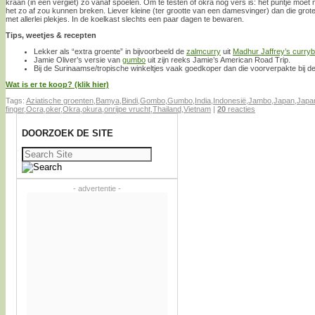
kraan (in een vergiet) zo vanaf spoelen. Om te testen of okra nog vers is: het puntje moet n
het zo af zou kunnen breken. Liever kleine (ter grootte van een damesvinger) dan die grot
met allerlei plekjes. In de koelkast slechts een paar dagen te bewaren.
Tips, weetjes & recepten
Lekker als “extra groente” in bijvoorbeeld de
zalmcurry
uit
Madhur Jaffrey’s currybi
Jamie Oliver’s versie van
gumbo
uit zijn reeks Jamie’s American Road Trip.
Bij de Surinaamse/tropische winkeltjes vaak goedkoper dan die voorverpakte bij de
Wat is er te koop? (klik hier)
Tags:
Aziatische groenten
,
Bamya
,
Bindi
,
Gombo
,
Gumbo
,
India
,
Indonesië
,
Jambo
,
Japan
,
Japa
finger
,
Ocra
,
oker
,
Okra
,
okura
,
onrijpe vrucht
,
Thailand
,
Vietnam
|
20
reacties
DOORZOEK DE SITE
Zoeken
naar:
- advertentie -