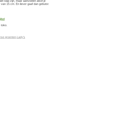
iet slap zijn, maar aanvoelen alsof je
e van 15 cm. En liever gaaf dan gebutst
jbel
 toko.
nse groenten
,
Lady's