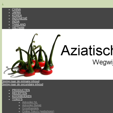
↓
CHINA
JAPAN
KOREA
INDONESIË
INDIA
THAILAND
VIETNAM
Spring naar de primaire inhoud
Spring naar de secundaire inhoud
PRODUCTEN
RECEPTEN
KOOKBOEKEN
TOKO’S
Adreslijst NL
Adreslijst België
Groothandels
Online Toko’s (webshops)