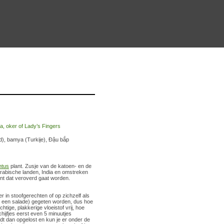
nd), bamya (Turkije), Đậu bắp
ntus
plant. Zusje van de katoen- en de
 Arabische landen, India en omstreken
ent dat veroverd gaat worden.
r in stoofgerechten of op zichzelf als
 in een salade) gegeten worden, dus hoe
htige, plakkerige vloeistof vrij, hoe
chijfjes eerst even 5 minuutjes
rdt dan opgelost en kun je er onder de