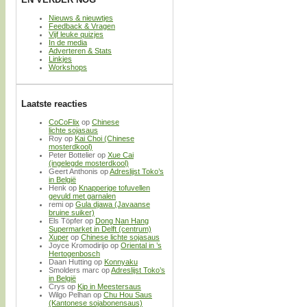
Nieuws & nieuwtjes
Feedback & Vragen
Vijf leuke quizjes
In de media
Adverteren & Stats
Linkjes
Workshops
Laatste reacties
CoCoFlix
op
Chinese
lichte sojasaus
Roy
op
Kai Choi (Chinese
mosterdkool)
Peter Bottelier
op
Xue Cai
(ingelegde mosterdkool)
Geert Anthonis
op
Adreslijst Toko’s
in België
Henk
op
Knapperige tofuvellen
gevuld met garnalen
remi
op
Gula djawa (Javaanse
bruine suiker)
Els Töpfer
op
Dong Nan Hang
Supermarket in Delft (centrum)
Xuper
op
Chinese lichte sojasaus
Joyce Kromodirijo
op
Oriental in ’s
Hertogenbosch
Daan Hutting
op
Konnyaku
Smolders marc
op
Adreslijst Toko’s
in België
Crys
op
Kip in Meestersaus
Wilgo Pelhan
op
Chu Hou Saus
(Kantonese sojabonensaus)