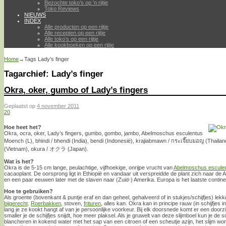
Bezochte toko’s op ’n rijtje
Toko Reviews
NIEUWS
INDEX
Alle producten op een rijtje
Alle recepten op een rijtje
Alle toko’s op een rijtje
Alle kookboeken op een rijtje
Home
→Tags
Lady’s finger
Tagarchief:
Lady’s finger
Okra, oker, gumbo of Lady’s fingers
Geplaatst op
4 november 2011
20
Hoe heet het?
Okra, ocra, oker, Lady’s fingers, gumbo, gombo, jambo, Abelmoschus esculentus
Moench (L), bhindi / bhendi (India), bendi (Indonesië), krajiabmawn / กระเจี๊ยบมอญ (Thaila
(Vietnam), okura / オクラ (Japan).
Wat is het?
Okra is de 5-15 cm lange, peulachtige, vijfhoekige, onrijpe vrucht van
Abelmoschus escule
cacaoplant. De oorsprong ligt in Ethiopië en vandaar uit verspreidde de plant zich naar de
en een paar eeuwen later met de slaven naar (Zuid-) Amerika. Europa is het laatste contin
Hoe te gebruiken?
Als groente (bovenkant & puntje eraf en dan geheel, gehalveerd of in stukjes/schijfjes) lekke
bijgerecht
.
Roerbakken
, stoven,
frituren
, alles kan. Okra kan in principe rauw (in schijfjes
lang je ze kookt hangt af van je persoonlijke voorkeur. Bij elk doorsnede komt er een doorzic
smaller je de schijfjes snijdt, hoe meer plaksel. Als je gruwelt van deze slijmboel kun je de s
blancheren in kokend water met het sap van een citroen of een scheutje azijn, het slijm wo