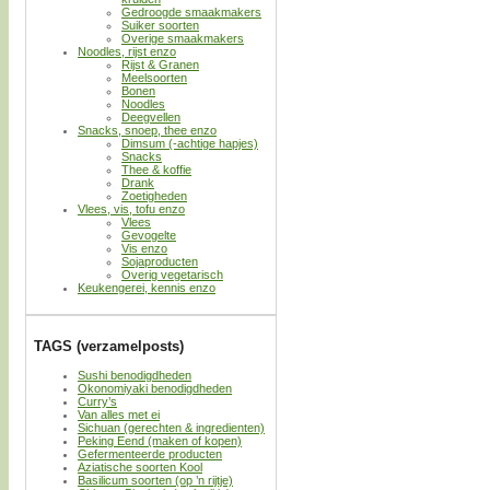
Gedroogde smaakmakers
Suiker soorten
Overige smaakmakers
Noodles, rijst enzo
Rijst & Granen
Meelsoorten
Bonen
Noodles
Deegvellen
Snacks, snoep, thee enzo
Dimsum (-achtige hapjes)
Snacks
Thee & koffie
Drank
Zoetigheden
Vlees, vis, tofu enzo
Vlees
Gevogelte
Vis enzo
Sojaproducten
Overig vegetarisch
Keukengerei, kennis enzo
TAGS (verzamelposts)
Sushi benodigdheden
Okonomiyaki benodigdheden
Curry’s
Van alles met ei
Sichuan (gerechten & ingredienten)
Peking Eend (maken of kopen)
Gefermenteerde producten
Aziatische soorten Kool
Basilicum soorten (op ’n rijtje)