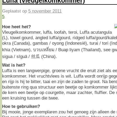
Luffa (vleugelkomkommer)
Geplaatst op
5 november 2011
5
Hoe heet het?
Vleugelkomkommer, luffa, loofah, teroi, Luffa acutangula
(L), towel gourd, angled luffa/gourd, ridged luffa/gourd/kal
okra (Canada), gambas / oyong (Indonesië), turai / tori (I
khia (Vietnam), บวบเหลี่ยม / Buap liyam (Thailand), see gw
sigua / sīguā / 丝瓜 (China).
Wat is het?
Luffa is een langwerpige, groene vrucht die eruit ziet als e
komkommer. Het vruchtvlees is wit. Luffa wordt onrijp geg
en rijp is hij te bitter, taai en zijn de zaden te groot. Na be
buitenste ring qua structuur een beetje op komkommer lijk
de kern een beetje op courgette, maar zachter, fluffier. De
een kruising tussen die twee.
Hoe te gebruiken?
Bij mooie, jonge exemplaren zou het genoeg zijn alleen de 