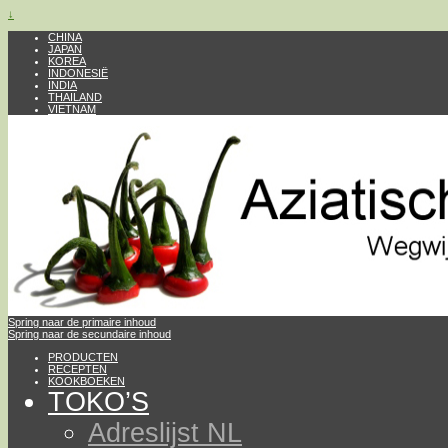
↓
CHINA
JAPAN
KOREA
INDONESIË
INDIA
THAILAND
VIETNAM
Spring naar de primaire inhoud
Spring naar de secundaire inhoud
PRODUCTEN
RECEPTEN
KOOKBOEKEN
TOKO’S
Adreslijst NL