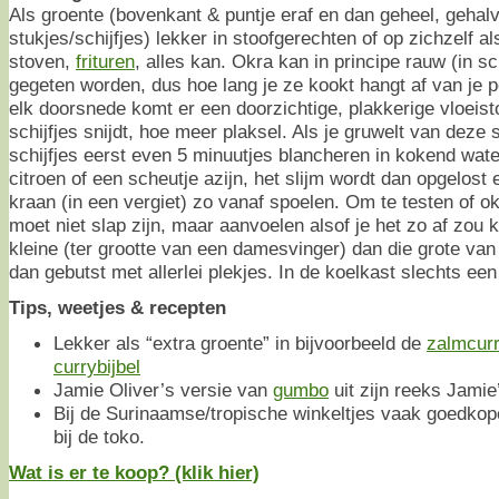
Als groente (bovenkant & puntje eraf en dan geheel, gehalv
stukjes/schijfjes) lekker in stoofgerechten of op zichzelf a
stoven,
frituren
, alles kan. Okra kan in principe rauw (in sc
gegeten worden, dus hoe lang je ze kookt hangt af van je p
elk doorsnede komt er een doorzichtige, plakkerige vloeistof
schijfjes snijdt, hoe meer plaksel. Als je gruwelt van deze 
schijfjes eerst even 5 minuutjes blancheren in kokend wat
citroen of een scheutje azijn, het slijm wordt dan opgelost 
kraan (in een vergiet) zo vanaf spoelen. Om te testen of ok
moet niet slap zijn, maar aanvoelen alsof je het zo af zou
kleine (ter grootte van een damesvinger) dan die grote van
dan gebutst met allerlei plekjes. In de koelkast slechts ee
Tips, weetjes & recepten
Lekker als “extra groente” in bijvoorbeeld de
zalmcur
currybijbel
Jamie Oliver’s versie van
gumbo
uit zijn reeks Jamie
Bij de Surinaamse/tropische winkeltjes vaak goedkop
bij de toko.
Wat is er te koop? (klik hier)