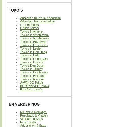
TOKO’S
Adreslijst Toko’s in Nederland
Adreslijst Toko’s in België
Groothandels
Online Toko’s
Toko’s in Almere
Toko’s in Amsterdam
Toko’s in Amstelveen
Toko’s in Beverwijk
Toko’s in Groningen
Toko’s in Leiden
Toko’s in Den Haag
Toko’s in Delft
Toko’s in Rotterdam
Toko’s in Utrecht
Toko’s Den Bosch
Toko’s in Tilburg
Toko’s in Eindhoven
Toko’s in Helmond
Toko’s in Arnhem
JAPANSE Toko’s
KOREAANSE Toko’s
INDIASE Toko’s
EN VERDER NOG
Nieuws & nieuwtjes
Feedback & Vragen
Vijf leuke quizjes
In de media
Adverteren & Stats