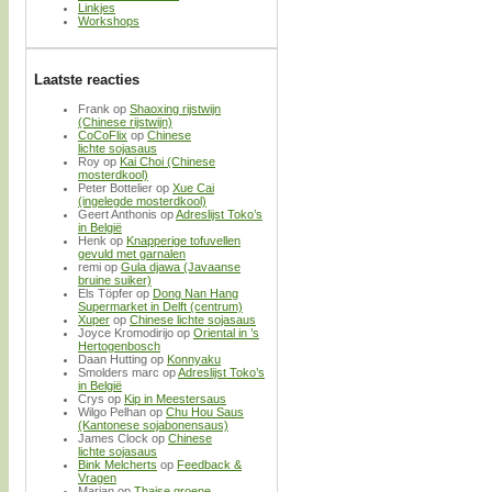
Linkjes
Workshops
Laatste reacties
Frank
op
Shaoxing rijstwijn
(Chinese rijstwijn)
CoCoFlix
op
Chinese
lichte sojasaus
Roy
op
Kai Choi (Chinese
mosterdkool)
Peter Bottelier
op
Xue Cai
(ingelegde mosterdkool)
Geert Anthonis
op
Adreslijst Toko’s
in België
Henk
op
Knapperige tofuvellen
gevuld met garnalen
remi
op
Gula djawa (Javaanse
bruine suiker)
Els Töpfer
op
Dong Nan Hang
Supermarket in Delft (centrum)
Xuper
op
Chinese lichte sojasaus
Joyce Kromodirijo
op
Oriental in ’s
Hertogenbosch
Daan Hutting
op
Konnyaku
Smolders marc
op
Adreslijst Toko’s
in België
Crys
op
Kip in Meestersaus
Wilgo Pelhan
op
Chu Hou Saus
(Kantonese sojabonensaus)
James Clock
op
Chinese
lichte sojasaus
Bink Melcherts
op
Feedback &
Vragen
Marjan
op
Thaise groene