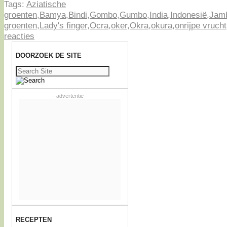
Tags:
Aziatische
groenten
,
Bamya
,
Bindi
,
Gombo
,
Gumbo
,
India
,
Indonesië
,
Jam
groenten
,
Lady's finger
,
Ocra
,
oker
,
Okra
,
okura
,
onrijpe vrucht
reacties
DOORZOEK DE SITE
Zoeken
naar:
- advertentie -
RECEPTEN