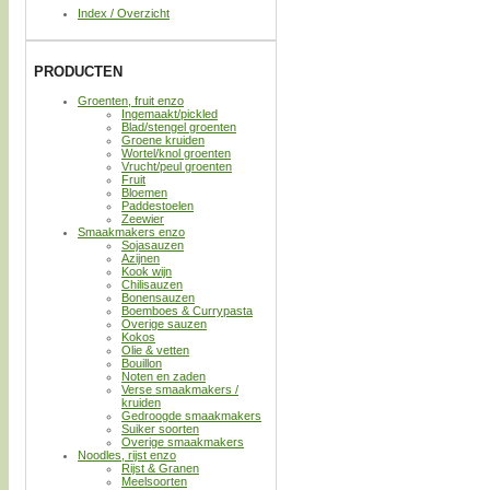
Index / Overzicht
PRODUCTEN
Groenten, fruit enzo
Ingemaakt/pickled
Blad/stengel groenten
Groene kruiden
Wortel/knol groenten
Vrucht/peul groenten
Fruit
Bloemen
Paddestoelen
Zeewier
Smaakmakers enzo
Sojasauzen
Azijnen
Kook wijn
Chilisauzen
Bonensauzen
Boemboes & Currypasta
Overige sauzen
Kokos
Olie & vetten
Bouillon
Noten en zaden
Verse smaakmakers /
kruiden
Gedroogde smaakmakers
Suiker soorten
Overige smaakmakers
Noodles, rijst enzo
Rijst & Granen
Meelsoorten