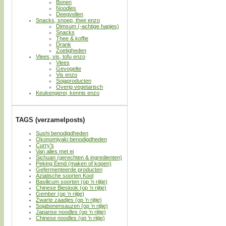
Bonen
Noodles
Deegvellen
Snacks, snoep, thee enzo
Dimsum (-achtige hapjes)
Snacks
Thee & koffie
Drank
Zoetigheden
Vlees, vis, tofu enzo
Vlees
Gevogelte
Vis enzo
Sojaproducten
Overig vegetarisch
Keukengerei, kennis enzo
TAGS (verzamelposts)
Sushi benodigdheden
Okonomiyaki benodigdheden
Curry’s
Van alles met ei
Sichuan (gerechten & ingredienten)
Peking Eend (maken of kopen)
Gefermenteerde producten
Aziatische soorten Kool
Basilicum soorten (op ’n rijtje)
Chinese Bieslook (op ’n rijtje)
Gember (op ’n rijtje)
Zwarte zaadjes (op ’n rijtje)
Sojabonensauzen (op ’n rijtje)
Japanse noodles (op ’n rijtje)
Chinese noodles (op ’n rijtje)