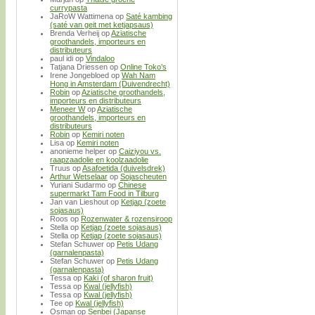
currypasta
JaRoW Wattimena
op
Saté kambing
(saté van geit met ketjapsaus)
Brenda Verheij
op
Aziatische
groothandels, importeurs en
distributeurs
paul idi
op
Vindaloo
Tatjana Driessen
op
Online Toko’s
Irene Jongebloed
op
Wah Nam
Hong in Amsterdam (Duivendrecht)
Robin
op
Aziatische groothandels,
importeurs en distributeurs
Meneer W
op
Aziatische
groothandels, importeurs en
distributeurs
Robin
op
Kemiri noten
Lisa
op
Kemiri noten
anonieme helper
op
Caiziyou vs.
raapzaadolie en koolzaadolie
Truus
op
Asafoetida (duivelsdrek)
Arthur Wetselaar
op
Sojascheuten
Yuriani Sudarmo
op
Chinese
supermarkt Tam Food in Tilburg
Jan van Lieshout
op
Ketjap (zoete
sojasaus)
Roos
op
Rozenwater & rozensiroop
Stella
op
Ketjap (zoete sojasaus)
Stella
op
Ketjap (zoete sojasaus)
Stefan Schuwer
op
Petis Udang
(garnalenpasta)
Stefan Schuwer
op
Petis Udang
(garnalenpasta)
Tessa
op
Kaki (of sharon fruit)
Tessa
op
Kwal (jellyfish)
Tessa
op
Kwal (jellyfish)
Tee
op
Kwal (jellyfish)
Osman
op
Senbei (Japanse