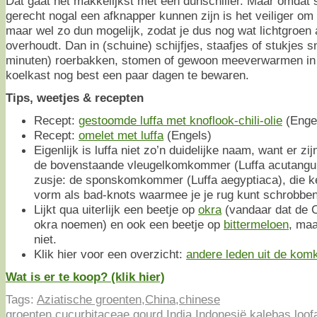
Dat gaat het makkelijkst met een dunschiller. Maar omdat s
gerecht nogal een afknapper kunnen zijn is het veiliger om i
maar wel zo dun mogelijk, zodat je dus nog wat lichtgroen
overhoudt. Dan in (schuine) schijfjes, staafjes of stukjes s
minuten) roerbakken, stomen of gewoon meeverwarmen in 
koelkast nog best een paar dagen te bewaren.
Tips, weetjes & recepten
Recept:
gestoomde luffa met knoflook-chili-olie
(Enge
Recept:
omelet met luffa
(Engels)
Eigenlijk is luffa niet zo’n duidelijke naam, want er zi
de bovenstaande vleugelkomkommer (Luffa acutangul
zusje: de sponskomkommer (Luffa aegyptiaca), die 
vorm als bad-knots waarmee je je rug kunt schrobben
Lijkt qua uiterlijk een beetje op
okra
(vandaar dat de 
okra noemen) en ook een beetje op
bittermeloen
, ma
niet.
Klik hier voor een overzicht:
andere leden uit de kom
Wat is er te koop? (klik hier)
Tags:
Aziatische groenten
,
China
,
chinese
groenten
,
cucurbitaceae
,
gourd
,
India
,
Indonesië
,
kalebas
,
loof