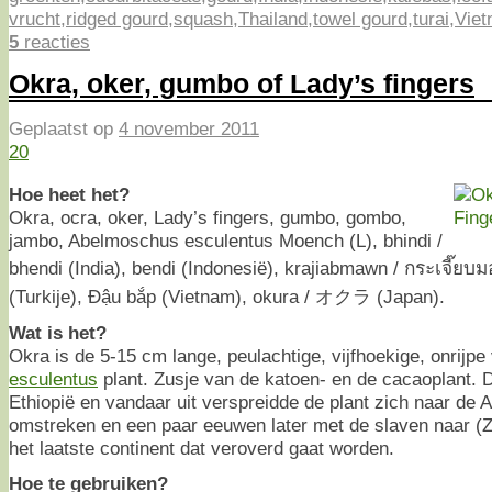
vrucht
,
ridged gourd
,
squash
,
Thailand
,
towel gourd
,
turai
,
Vie
5
reacties
Okra, oker, gumbo of Lady’s fingers
Geplaatst op
4 november 2011
20
Hoe heet het?
Okra, ocra, oker, Lady’s fingers, gumbo, gombo,
jambo, Abelmoschus esculentus Moench (L), bhindi /
bhendi (India), bendi (Indonesië), krajiabmawn / กระเจี๊ย
(Turkije), Đậu bắp (Vietnam), okura / オクラ (Japan).
Wat is het?
Okra is de 5-15 cm lange, peulachtige, vijfhoekige, onrijpe
esculentus
plant. Zusje van de katoen- en de cacaoplant. D
Ethiopië en vandaar uit verspreidde de plant zich naar de 
omstreken en een paar eeuwen later met de slaven naar (Z
het laatste continent dat veroverd gaat worden.
Hoe te gebruiken?