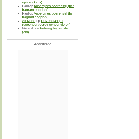
rijstcrackers)
Paul
op
Aubergines boerenstijl (fish
fragrant eggplant)
Paul
op
Aubergines boerenstijl (fish
fragrant eggplant)
Ah Munn
op
Duizendjarig ei
(geconserveerde eendeneieren)
Gerard
op
Gedroogde garnalen
(ebi)
- Advertentie -