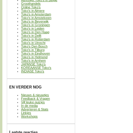
Adreslijst Toko’s in België
Groothandels
Online Toko’s
Toko’s in Almere
Toko’s in Amsterdam
Toko’s in Amstelveen
Toko’s in Beverwijk
Toko’s in Groningen
Toko’s in Leiden
Toko’s in Den Haag
Toko’s in Delft
Toko’s in Rotterdam
Toko’s in Utrecht
Toko’s Den Bosch
Toko’s in Tilburg
Toko’s in Eindhoven
Toko’s in Helmond
Toko’s in Arnhem
JAPANSE Toko’s
KOREAANSE Toko’s
INDIASE Toko’s
EN VERDER NOG
Nieuws & nieuwtjes
Feedback & Vragen
Vijf leuke quizjes
In de media
Adverteren & Stats
Linkjes
Workshops
Laatste reacties