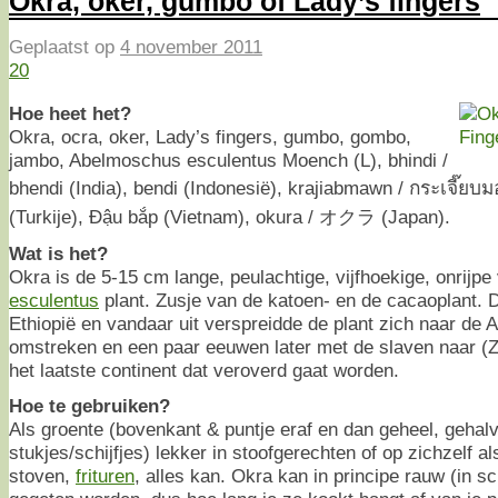
Okra, oker, gumbo of Lady’s fingers
Geplaatst op
4 november 2011
20
Hoe heet het?
Okra, ocra, oker, Lady’s fingers, gumbo, gombo,
jambo, Abelmoschus esculentus Moench (L), bhindi /
bhendi (India), bendi (Indonesië), krajiabmawn / กระเจี๊ย
(Turkije), Đậu bắp (Vietnam), okura / オクラ (Japan).
Wat is het?
Okra is de 5-15 cm lange, peulachtige, vijfhoekige, onrijpe
esculentus
plant. Zusje van de katoen- en de cacaoplant. D
Ethiopië en vandaar uit verspreidde de plant zich naar de 
omstreken en een paar eeuwen later met de slaven naar (Z
het laatste continent dat veroverd gaat worden.
Hoe te gebruiken?
Als groente (bovenkant & puntje eraf en dan geheel, gehalv
stukjes/schijfjes) lekker in stoofgerechten of op zichzelf a
stoven,
frituren
, alles kan. Okra kan in principe rauw (in sc