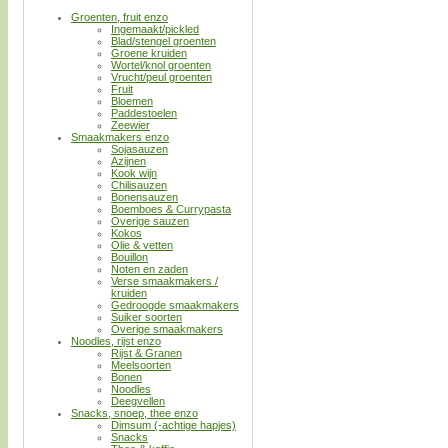
Groenten, fruit enzo
Ingemaakt/pickled
Blad/stengel groenten
Groene kruiden
Wortel/knol groenten
Vrucht/peul groenten
Fruit
Bloemen
Paddestoelen
Zeewier
Smaakmakers enzo
Sojasauzen
Azijnen
Kook wijn
Chilisauzen
Bonensauzen
Boemboes & Currypasta
Overige sauzen
Kokos
Olie & vetten
Bouillon
Noten en zaden
Verse smaakmakers /
kruiden
Gedroogde smaakmakers
Suiker soorten
Overige smaakmakers
Noodles, rijst enzo
Rijst & Granen
Meelsoorten
Bonen
Noodles
Deegvellen
Snacks, snoep, thee enzo
Dimsum (-achtige hapjes)
Snacks