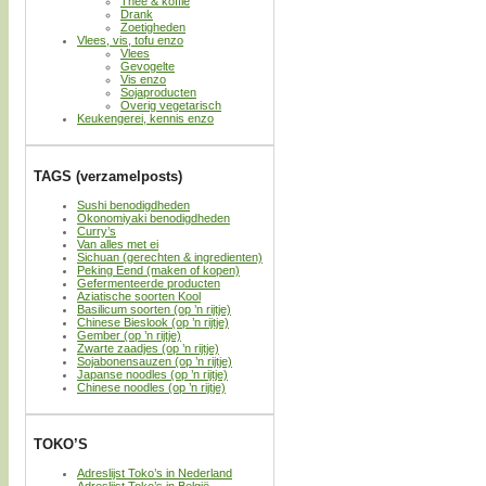
Thee & koffie
Drank
Zoetigheden
Vlees, vis, tofu enzo
Vlees
Gevogelte
Vis enzo
Sojaproducten
Overig vegetarisch
Keukengerei, kennis enzo
TAGS (verzamelposts)
Sushi benodigdheden
Okonomiyaki benodigdheden
Curry’s
Van alles met ei
Sichuan (gerechten & ingredienten)
Peking Eend (maken of kopen)
Gefermenteerde producten
Aziatische soorten Kool
Basilicum soorten (op ’n rijtje)
Chinese Bieslook (op ’n rijtje)
Gember (op ’n rijtje)
Zwarte zaadjes (op ’n rijtje)
Sojabonensauzen (op ’n rijtje)
Japanse noodles (op ’n rijtje)
Chinese noodles (op ’n rijtje)
TOKO’S
Adreslijst Toko’s in Nederland