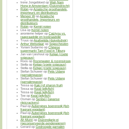
Irene Jongebloed
op
Wah Nam
Hong in Amsterdam (Duivendrecht)
Robin
op
Aziatische groothandels,
importeurs en distributeurs
Meneer W
op
Aziatische
groothandels, importeurs en
distributeurs
Robin
op
Kemiri noten
Lisa
op
Kemiri noten
anonieme helper
op
Caiziyou vs.
raapzaadolie en koolzaadolie
Truus
op
Asafoetida (duivelsdrek)
Arthur Wetselaar
op
Sojascheuten
Yuriani Sudarmo
op
Chinese
supermarkt Tam Food in Tilburg
Jan van Lieshout
op
Ketjap (zoete
sojasaus)
Roos
op
Rozenwater & rozensiroop
Stella
op
Ketjap (zoete sojasaus)
Stella
op
Ketjap (zoete sojasaus)
Stefan Schuwer
op
Petis Udang
(garnalenpasta)
Stefan Schuwer
op
Petis Udang
(garnalenpasta)
Tessa
op
Kaki (of sharon fruit)
Tessa
op
Kwal (jellyfish)
Tessa
op
Kwal (jellyfish)
Tee
op
Kwal (jellyfish)
Osman
op
Senbei (Japanse
rijstcrackers)
Paul
op
Aubergines boerenstijl (fish
fragrant eggplant)
Paul
op
Aubergines boerenstijl (fish
fragrant eggplant)
Ah Munn
op
Duizendjarig ei
(geconserveerde eendeneieren)
Gerard
op
Gedroogde garnalen