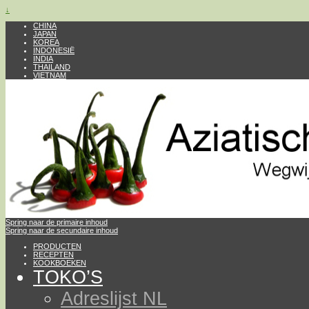
↓
CHINA
JAPAN
KOREA
INDONESIË
INDIA
THAILAND
VIETNAM
Spring naar de primaire inhoud
Spring naar de secundaire inhoud
PRODUCTEN
RECEPTEN
KOOKBOEKEN
TOKO’S
Adreslijst NL