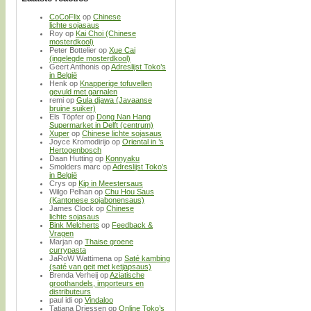
CoCoFlix
op
Chinese
lichte sojasaus
Roy
op
Kai Choi (Chinese
mosterdkool)
Peter Bottelier
op
Xue Cai
(ingelegde mosterdkool)
Geert Anthonis
op
Adreslijst Toko’s
in België
Henk
op
Knapperige tofuvellen
gevuld met garnalen
remi
op
Gula djawa (Javaanse
bruine suiker)
Els Töpfer
op
Dong Nan Hang
Supermarket in Delft (centrum)
Xuper
op
Chinese lichte sojasaus
Joyce Kromodirijo
op
Oriental in ’s
Hertogenbosch
Daan Hutting
op
Konnyaku
Smolders marc
op
Adreslijst Toko’s
in België
Crys
op
Kip in Meestersaus
Wilgo Pelhan
op
Chu Hou Saus
(Kantonese sojabonensaus)
James Clock
op
Chinese
lichte sojasaus
Bink Melcherts
op
Feedback &
Vragen
Marjan
op
Thaise groene
currypasta
JaRoW Wattimena
op
Saté kambing
(saté van geit met ketjapsaus)
Brenda Verheij
op
Aziatische
groothandels, importeurs en
distributeurs
paul idi
op
Vindaloo
Tatjana Driessen
op
Online Toko’s