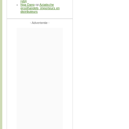
(ebi)
Nga Dang
op
Aziatische
groothandels, importeurs en
distributeurs
- Advertentie -