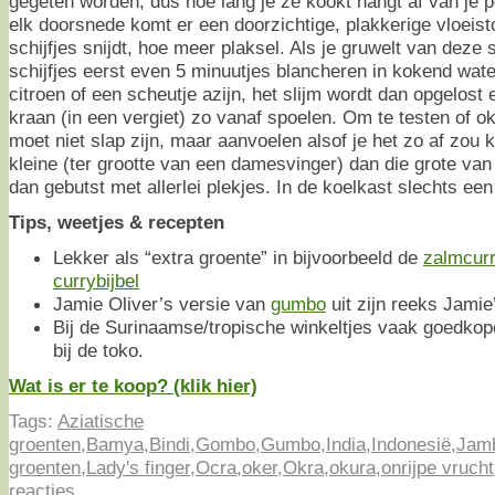
gegeten worden, dus hoe lang je ze kookt hangt af van je p
elk doorsnede komt er een doorzichtige, plakkerige vloeistof
schijfjes snijdt, hoe meer plaksel. Als je gruwelt van deze 
schijfjes eerst even 5 minuutjes blancheren in kokend wat
citroen of een scheutje azijn, het slijm wordt dan opgelost 
kraan (in een vergiet) zo vanaf spoelen. Om te testen of ok
moet niet slap zijn, maar aanvoelen alsof je het zo af zou
kleine (ter grootte van een damesvinger) dan die grote van
dan gebutst met allerlei plekjes. In de koelkast slechts ee
Tips, weetjes & recepten
Lekker als “extra groente” in bijvoorbeeld de
zalmcur
currybijbel
Jamie Oliver’s versie van
gumbo
uit zijn reeks Jamie
Bij de Surinaamse/tropische winkeltjes vaak goedkop
bij de toko.
Wat is er te koop? (klik hier)
Tags:
Aziatische
groenten
,
Bamya
,
Bindi
,
Gombo
,
Gumbo
,
India
,
Indonesië
,
Jam
groenten
,
Lady's finger
,
Ocra
,
oker
,
Okra
,
okura
,
onrijpe vrucht
reacties