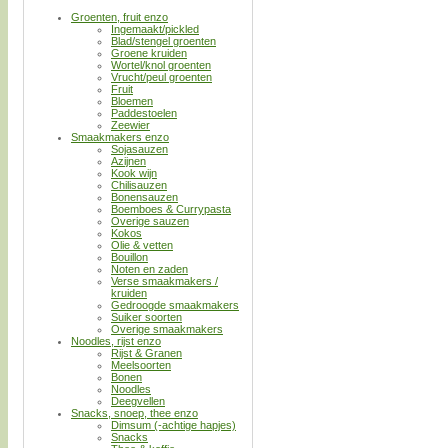
Groenten, fruit enzo
Ingemaakt/pickled
Blad/stengel groenten
Groene kruiden
Wortel/knol groenten
Vrucht/peul groenten
Fruit
Bloemen
Paddestoelen
Zeewier
Smaakmakers enzo
Sojasauzen
Azijnen
Kook wijn
Chilisauzen
Bonensauzen
Boemboes & Currypasta
Overige sauzen
Kokos
Olie & vetten
Bouillon
Noten en zaden
Verse smaakmakers /
kruiden
Gedroogde smaakmakers
Suiker soorten
Overige smaakmakers
Noodles, rijst enzo
Rijst & Granen
Meelsoorten
Bonen
Noodles
Deegvellen
Snacks, snoep, thee enzo
Dimsum (-achtige hapjes)
Snacks