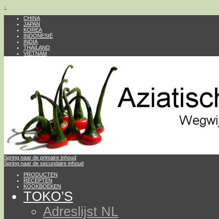
↓
CHINA
JAPAN
KOREA
INDONESIË
INDIA
THAILAND
VIETNAM
Spring naar de primaire inhoud
Spring naar de secundaire inhoud
PRODUCTEN
RECEPTEN
KOOKBOEKEN
TOKO’S
Adreslijst NL