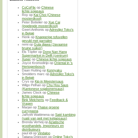
CoCoFlix
op
Chinese
lichte sojasaus
Roy
op
Kai Choi (Chinese
mosterdkool)
Peter Bottelier
op
Xue Cai
(ingelegde mosterdkool)
Geert Anthonis
op
Adreslijst Toko’s
in België
Henk
op
Knapperige tofuvellen
gevuld met garnalen
remi
op
Gula djawa (Javaanse
bruine suiker)
Els Töpfer
op
Dong Nan Hang
Supermarket in Delft (centrum)
Xuper
op
Chinese lichte sojasaus
Joyce Kromodirijo
op
Oriental in ’s
Hertogenbosch
Daan Hutting
op
Konnyaku
Smolders marc
op
Adreslijst Toko’s
in België
Crys
op
Kip in Meestersaus
Wilgo Pelhan
op
Chu Hou Saus
(Kantonese sojabonensaus)
James Clock
op
Chinese
lichte sojasaus
Bink Melcherts
op
Feedback &
Vragen
Marjan
op
Thaise groene
currypasta
JaRoW Wattimena
op
Saté kambing
(saté van geit met ketjapsaus)
Brenda Verheij
op
Aziatische
groothandels, importeurs en
distributeurs
paul idi
op
Vindaloo
Tatjana Driessen
op
Online Toko’s