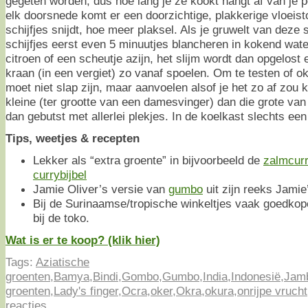
gegeten worden, dus hoe lang je ze kookt hangt af van je p
elk doorsnede komt er een doorzichtige, plakkerige vloeistof
schijfjes snijdt, hoe meer plaksel. Als je gruwelt van deze 
schijfjes eerst even 5 minuutjes blancheren in kokend wat
citroen of een scheutje azijn, het slijm wordt dan opgelost 
kraan (in een vergiet) zo vanaf spoelen. Om te testen of ok
moet niet slap zijn, maar aanvoelen alsof je het zo af zou
kleine (ter grootte van een damesvinger) dan die grote van
dan gebutst met allerlei plekjes. In de koelkast slechts ee
Tips, weetjes & recepten
Lekker als “extra groente” in bijvoorbeeld de
zalmcur
currybijbel
Jamie Oliver’s versie van
gumbo
uit zijn reeks Jamie
Bij de Surinaamse/tropische winkeltjes vaak goedkop
bij de toko.
Wat is er te koop? (klik hier)
Tags:
Aziatische
groenten
,
Bamya
,
Bindi
,
Gombo
,
Gumbo
,
India
,
Indonesië
,
Jam
groenten
,
Lady's finger
,
Ocra
,
oker
,
Okra
,
okura
,
onrijpe vrucht
reacties