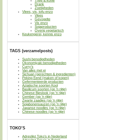
Thee & koffie
Drank
Zoetigheden
Vlees, vis, tofu enzo
Vlees
Gevogelte
Vis enzo
Sojaproducten
Overig vegetarisch
Keukengerei, kennis enzo
TAGS (verzamelposts)
Sushi benodigdheden
Okonomiyaki benodigdheden
Curry’s
Van alles met ei
Sichuan (gerechten & ingredienten)
Peking Eend (maken of kopen)
Gefermenteerde producten
Aziatische soorten Kool
Basilicum soorten (op ’n rijtje)
Chinese Bieslook (op ’n rijtje)
Gember (op ’n rijtje)
Zwarte zaadjes (op ’n rijtje)
Sojabonensauzen (op ’n rijtje)
Japanse noodles (op ’n rijtje)
Chinese noodles (op ’n rijtje)
TOKO’S
Adreslijst Toko’s in Nederland