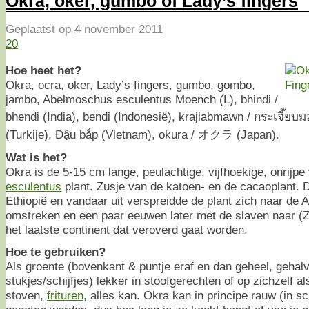
Okra, oker, gumbo of Lady’s fingers
Geplaatst op
4 november 2011
20
Hoe heet het?
Okra, ocra, oker, Lady’s fingers, gumbo, gombo,
jambo, Abelmoschus esculentus Moench (L), bhindi /
bhendi (India), bendi (Indonesië), krajiabmawn / กระเจี๊ย
(Turkije), Đậu bắp (Vietnam), okura / オクラ (Japan).
Wat is het?
Okra is de 5-15 cm lange, peulachtige, vijfhoekige, onrijpe
esculentus
plant. Zusje van de katoen- en de cacaoplant. D
Ethiopië en vandaar uit verspreidde de plant zich naar de 
omstreken en een paar eeuwen later met de slaven naar (Z
het laatste continent dat veroverd gaat worden.
Hoe te gebruiken?
Als groente (bovenkant & puntje eraf en dan geheel, gehalv
stukjes/schijfjes) lekker in stoofgerechten of op zichzelf a
stoven,
frituren
, alles kan. Okra kan in principe rauw (in sc