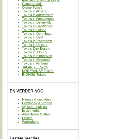
Adreslijst Toko’s in België
Groothandels
Online Toko’s
Toko’s in Almere
Toko’s in Amsterdam
Toko’s in Amstelveen
Toko’s in Beverwijk
Toko’s in Groningen
Toko’s in Leiden
Toko’s in Den Haag
Toko’s in Delft
Toko’s in Rotterdam
Toko’s in Utrecht
Toko’s Den Bosch
Toko’s in Tilburg
Toko’s in Eindhoven
Toko’s in Helmond
Toko’s in Arnhem
JAPANSE Toko’s
KOREAANSE Toko’s
INDIASE Toko’s
EN VERDER NOG
Nieuws & nieuwtjes
Feedback & Vragen
Vijf leuke quizjes
In de media
Adverteren & Stats
Linkjes
Workshops
Laatste reacties