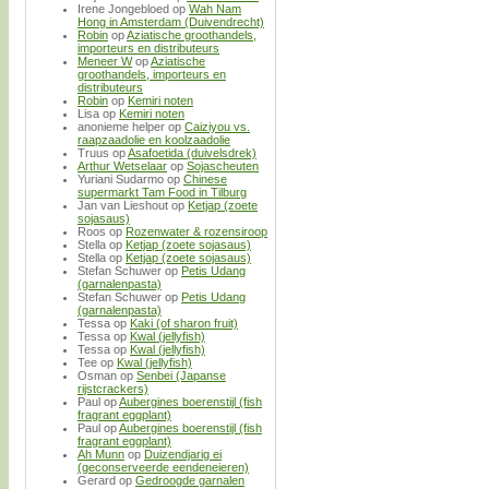
Irene Jongebloed
op
Wah Nam
Hong in Amsterdam (Duivendrecht)
Robin
op
Aziatische groothandels,
importeurs en distributeurs
Meneer W
op
Aziatische
groothandels, importeurs en
distributeurs
Robin
op
Kemiri noten
Lisa
op
Kemiri noten
anonieme helper
op
Caiziyou vs.
raapzaadolie en koolzaadolie
Truus
op
Asafoetida (duivelsdrek)
Arthur Wetselaar
op
Sojascheuten
Yuriani Sudarmo
op
Chinese
supermarkt Tam Food in Tilburg
Jan van Lieshout
op
Ketjap (zoete
sojasaus)
Roos
op
Rozenwater & rozensiroop
Stella
op
Ketjap (zoete sojasaus)
Stella
op
Ketjap (zoete sojasaus)
Stefan Schuwer
op
Petis Udang
(garnalenpasta)
Stefan Schuwer
op
Petis Udang
(garnalenpasta)
Tessa
op
Kaki (of sharon fruit)
Tessa
op
Kwal (jellyfish)
Tessa
op
Kwal (jellyfish)
Tee
op
Kwal (jellyfish)
Osman
op
Senbei (Japanse
rijstcrackers)
Paul
op
Aubergines boerenstijl (fish
fragrant eggplant)
Paul
op
Aubergines boerenstijl (fish
fragrant eggplant)
Ah Munn
op
Duizendjarig ei
(geconserveerde eendeneieren)
Gerard
op
Gedroogde garnalen