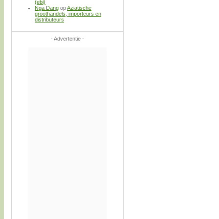
(ebi)
Nga Dang
op
Aziatische
groothandels, importeurs en
distributeurs
- Advertentie -