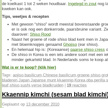
de koelkast 1 tot 2 weken houdbaar.
Ingelegd in zout
nog la
kweken kan ook.
Tips, weetjes & recepten
Met gewoon “shiso” wordt meestal bovenstaande groe
er is ook nog een donkerrode, paarsbruine variant. Z
daarover:
Shiso Rood
Naast het groene of rode shiso blad kent men in Japa
met bloemknopjes genaamd
Ghojiso
(ear shiso).
En helemaal hip is: (Koreaanse)
paarse shiso cress
o
De shiso in Korea is een iets andere soort met een i
minder gekarteld blad. In Nederlands soms te koop a
Wat is er te koop? (klik hier)
Tags:
aojiso
,
basilicum
,
Chinese basilicum
,
groene shiso
,
gro
bladeren
,
Japan
,
Japanse munt
,
kkaennip
,
Korea
,
oba
,
perilla
,
leaf
,
shiso
,
sushi
,
verse bladkruiden
|
19
reacties
Kkaennip kimchi (sesam blad kimchi
Geplaatst op
13 december 2010