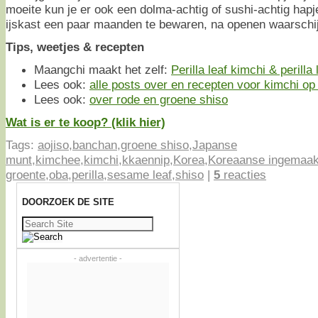
moeite kun je er ook een dolma-achtig of sushi-achtig hap
ijskast een paar maanden te bewaren, na openen waarschijn
Tips, weetjes & recepten
Maangchi maakt het zelf:
Perilla leaf kimchi & perilla
Lees ook:
alle posts over en recepten voor kimchi op e
Lees ook:
over rode en groene shiso
Wat is er te koop? (klik hier)
Tags:
aojiso
,
banchan
,
groene shiso
,
Japanse
munt
,
kimchee
,
kimchi
,
kkaennip
,
Korea
,
Koreaanse ingemaak
groente
,
oba
,
perilla
,
sesame leaf
,
shiso
|
5
reacties
DOORZOEK DE SITE
Zoeken
naar:
- advertentie -