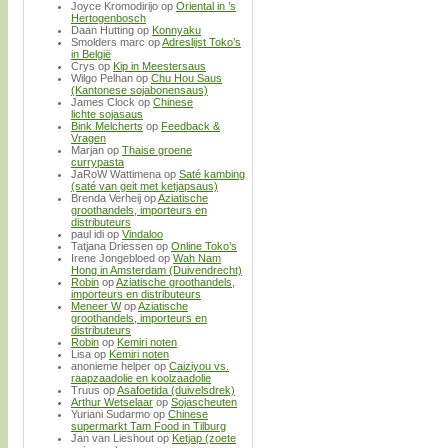
Joyce Kromodirijo
op
Oriental in ’s
Hertogenbosch
Daan Hutting
op
Konnyaku
Smolders marc
op
Adreslijst Toko’s
in België
Crys
op
Kip in Meestersaus
Wilgo Pelhan
op
Chu Hou Saus
(Kantonese sojabonensaus)
James Clock
op
Chinese
lichte sojasaus
Bink Melcherts
op
Feedback &
Vragen
Marjan
op
Thaise groene
currypasta
JaRoW Wattimena
op
Saté kambing
(saté van geit met ketjapsaus)
Brenda Verheij
op
Aziatische
groothandels, importeurs en
distributeurs
paul idi
op
Vindaloo
Tatjana Driessen
op
Online Toko’s
Irene Jongebloed
op
Wah Nam
Hong in Amsterdam (Duivendrecht)
Robin
op
Aziatische groothandels,
importeurs en distributeurs
Meneer W
op
Aziatische
groothandels, importeurs en
distributeurs
Robin
op
Kemiri noten
Lisa
op
Kemiri noten
anonieme helper
op
Caiziyou vs.
raapzaadolie en koolzaadolie
Truus
op
Asafoetida (duivelsdrek)
Arthur Wetselaar
op
Sojascheuten
Yuriani Sudarmo
op
Chinese
supermarkt Tam Food in Tilburg
Jan van Lieshout
op
Ketjap (zoete