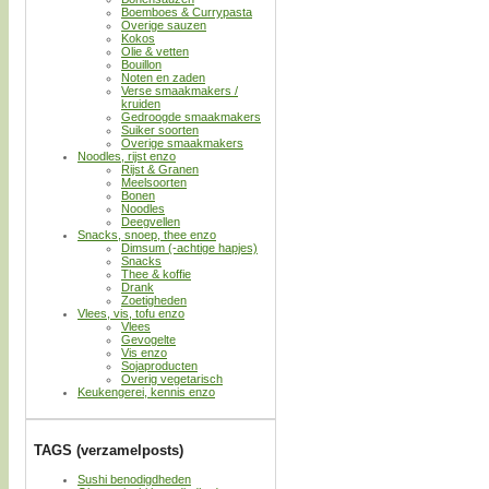
Boemboes & Currypasta
Overige sauzen
Kokos
Olie & vetten
Bouillon
Noten en zaden
Verse smaakmakers /
kruiden
Gedroogde smaakmakers
Suiker soorten
Overige smaakmakers
Noodles, rijst enzo
Rijst & Granen
Meelsoorten
Bonen
Noodles
Deegvellen
Snacks, snoep, thee enzo
Dimsum (-achtige hapjes)
Snacks
Thee & koffie
Drank
Zoetigheden
Vlees, vis, tofu enzo
Vlees
Gevogelte
Vis enzo
Sojaproducten
Overig vegetarisch
Keukengerei, kennis enzo
TAGS (verzamelposts)
Sushi benodigdheden