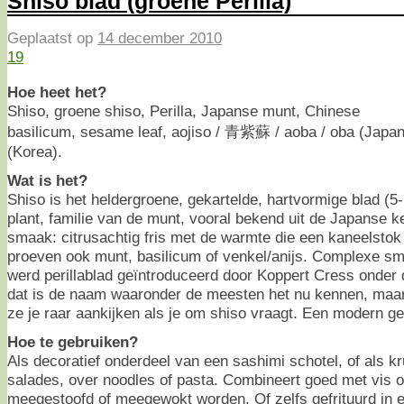
Shiso blad (groene Perilla)
Geplaatst op
14 december 2010
19
Hoe heet het?
Shiso, groene shiso, Perilla, Japanse munt, Chinese
basilicum, sesame leaf, aojiso / 青紫蘇 / aoba / oba (Japa
(Korea).
Wat is het?
Shiso is het heldergroene, gekartelde, hartvormige blad (5
plant, familie van de munt, vooral bekend uit de Japanse ke
smaak: citrusachtig fris met de warmte die een kaneelsto
proeven ook munt, basilicum of venkel/anijs. Complexe sm
werd perillablad geïntroduceerd door Koppert Cress onder
dat is de naam waaronder de meesten het nu kennen, maar
ze je raar aankijken als je om shiso vraagt. Een modern g
Hoe te gebruiken?
Als decoratief onderdeel van een sashimi schotel, of als kr
salades, over noodles of pasta. Combineert goed met vis 
meegestoofd of meegewokt worden. Of zelfs gefrituurd in