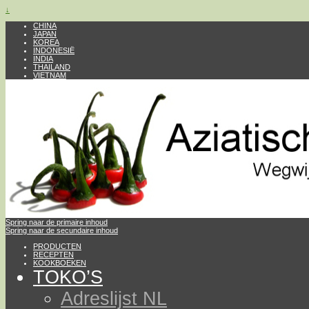
↓
CHINA
JAPAN
KOREA
INDONESIË
INDIA
THAILAND
VIETNAM
Spring naar de primaire inhoud
Spring naar de secundaire inhoud
PRODUCTEN
RECEPTEN
KOOKBOEKEN
TOKO’S
Adreslijst NL