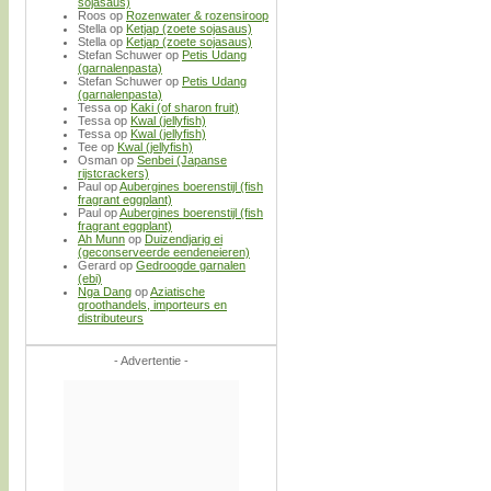
sojasaus)
Roos
op
Rozenwater & rozensiroop
Stella
op
Ketjap (zoete sojasaus)
Stella
op
Ketjap (zoete sojasaus)
Stefan Schuwer
op
Petis Udang
(garnalenpasta)
Stefan Schuwer
op
Petis Udang
(garnalenpasta)
Tessa
op
Kaki (of sharon fruit)
Tessa
op
Kwal (jellyfish)
Tessa
op
Kwal (jellyfish)
Tee
op
Kwal (jellyfish)
Osman
op
Senbei (Japanse
rijstcrackers)
Paul
op
Aubergines boerenstijl (fish
fragrant eggplant)
Paul
op
Aubergines boerenstijl (fish
fragrant eggplant)
Ah Munn
op
Duizendjarig ei
(geconserveerde eendeneieren)
Gerard
op
Gedroogde garnalen
(ebi)
Nga Dang
op
Aziatische
groothandels, importeurs en
distributeurs
- Advertentie -