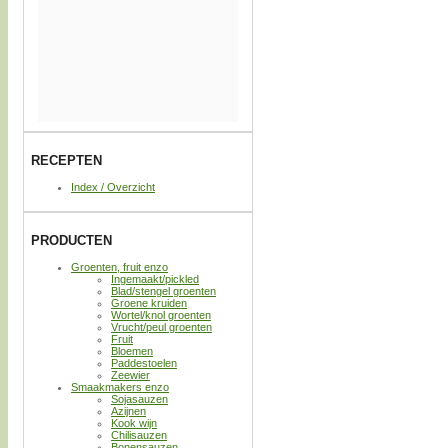
RECEPTEN
Index / Overzicht
PRODUCTEN
Groenten, fruit enzo
Ingemaakt/pickled
Blad/stengel groenten
Groene kruiden
Wortel/knol groenten
Vrucht/peul groenten
Fruit
Bloemen
Paddestoelen
Zeewier
Smaakmakers enzo
Sojasauzen
Azijnen
Kook wijn
Chilisauzen
Bonensauzen