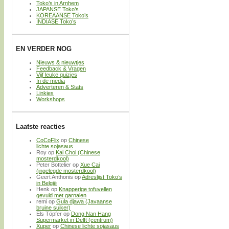
Toko’s in Arnhem
JAPANSE Toko’s
KOREAANSE Toko’s
INDIASE Toko’s
EN VERDER NOG
Nieuws & nieuwtjes
Feedback & Vragen
Vijf leuke quizjes
In de media
Adverteren & Stats
Linkjes
Workshops
Laatste reacties
CoCoFlix
op
Chinese
lichte sojasaus
Roy
op
Kai Choi (Chinese
mosterdkool)
Peter Bottelier
op
Xue Cai
(ingelegde mosterdkool)
Geert Anthonis
op
Adreslijst Toko’s
in België
Henk
op
Knapperige tofuvellen
gevuld met garnalen
remi
op
Gula djawa (Javaanse
bruine suiker)
Els Töpfer
op
Dong Nan Hang
Supermarket in Delft (centrum)
Xuper
op
Chinese lichte sojasaus