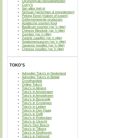
Okonomiyaki benodigdheden
Curry’s
Van alles met ei
Sichuan (gerechten & ingredienten)
Peking Eend (maken of kopen)
Gefermenteerde producten
Aziatische soorten Kool
Basilicum soorten (op ’n rijtje)
Chinese Bieslook (op ’n rijtje)
Gember (op ’n rijtje)
Zwarte zaadjes (op ’n rijtje)
Sojabonensauzen (op ’n rijtje)
Japanse noodles (op ’n rijtje)
Chinese noodles (op ’n rijtje)
TOKO’S
Adreslijst Toko’s in Nederland
Adreslijst Toko’s in België
Groothandels
Online Toko’s
Toko’s in Almere
Toko’s in Amsterdam
Toko’s in Amstelveen
Toko’s in Beverwijk
Toko’s in Groningen
Toko’s in Leiden
Toko’s in Den Haag
Toko’s in Delft
Toko’s in Rotterdam
Toko’s in Utrecht
Toko’s Den Bosch
Toko’s in Tilburg
Toko’s in Eindhoven
Toko’s in Helmond