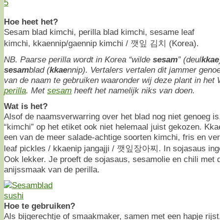
5
Hoe heet het?
Sesam blad kimchi, perilla blad kimchi, sesame leaf
kimchi, kkaennip/gaennip kimchi / 깻잎 김치 (Korea).
NB. Paarse perilla wordt in Korea “wilde
sesam
” (deul
kkae
sesam
blad (
kkae
nnip). Vertalers vertalen dit jammer genoeg
van de naam te gebruiken waaronder wij deze plant in he
perilla
. Met
sesam
heeft het namelijk niks van doen.
Wat is het?
Alsof de naamsverwarring over het blad nog niet genoeg is,
“kimchi” op het etiket ook niet helemaal juist gekozen. Kkae
een van de meer salade-achtige soorten kimchi, fris en vers.
leaf pickles / kkaenip jangajji / 깻잎장아찌. In sojasaus inge
Ook lekker. Je proeft de sojasaus, sesamolie en chili met
anijssmaak van de perilla.
Hoe te gebruiken?
Als bijgerechtje of smaakmaker, samen met een hapje rijst