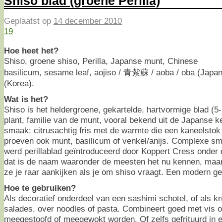
Shiso blad (groene Perilla)
Geplaatst op
14 december 2010
19
Hoe heet het?
Shiso, groene shiso, Perilla, Japanse munt, Chinese
basilicum, sesame leaf, aojiso / 青紫蘇 / aoba / oba (Japa
(Korea).
Wat is het?
Shiso is het heldergroene, gekartelde, hartvormige blad (5
plant, familie van de munt, vooral bekend uit de Japanse ke
smaak: citrusachtig fris met de warmte die een kaneelsto
proeven ook munt, basilicum of venkel/anijs. Complexe sm
werd perillablad geïntroduceerd door Koppert Cress onder
dat is de naam waaronder de meesten het nu kennen, maar
ze je raar aankijken als je om shiso vraagt. Een modern g
Hoe te gebruiken?
Als decoratief onderdeel van een sashimi schotel, of als kr
salades, over noodles of pasta. Combineert goed met vis 
meegestoofd of meegewokt worden. Of zelfs gefrituurd in