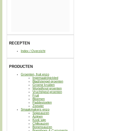
RECEPTEN
Index / Overzicht
PRODUCTEN
Groenten, fruit enzo
Ingemaakt/pickled
Blad/stengel groenten
Groene kruiden
Wortel/knol groenten
Vrucht/peul groenten
Fruit
Bloemen
Paddestoelen
Zeewier
Smaakmakers enzo
Sojasauzen
Azijnen
Kook wijn
Chilisauzen
Bonensauzen
Boemboes & Currypasta