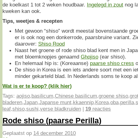
de koelkast 1 tot 2 weken houdbaar.
Ingelegd in zout
nog la
kweken kan ook.
Tips, weetjes & recepten
Met gewoon “shiso” wordt meestal bovenstaande groe
er is ook nog een donkerrode, paarsbruine variant. Z
daarover:
Shiso Rood
Naast het groene of rode shiso blad kent men in Japa
met bloemknopjes genaamd
Ghojiso
(ear shiso).
En helemaal hip is: (Koreaanse)
paarse shiso cress
o
De shiso in Korea is een iets andere soort met een i
minder gekarteld blad. In Nederlands soms te koop a
Wat is er te koop? (klik hier)
Tags:
aojiso
,
basilicum
,
Chinese basilicum
,
groene shiso
,
gro
bladeren
,
Japan
,
Japanse munt
,
kkaennip
,
Korea
,
oba
,
perilla
,
leaf
,
shiso
,
sushi
,
verse bladkruiden
|
19
reacties
Rode shiso (paarse Perilla)
Geplaatst op
14 december 2010