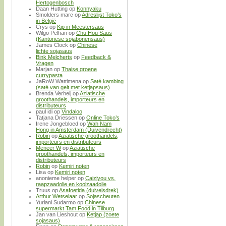
Hertogenbosch
Daan Hutting
op
Konnyaku
Smolders marc
op
Adreslijst Toko’s
in België
Crys
op
Kip in Meestersaus
Wilgo Pelhan
op
Chu Hou Saus
(Kantonese sojabonensaus)
James Clock
op
Chinese
lichte sojasaus
Bink Melcherts
op
Feedback &
Vragen
Marjan
op
Thaise groene
currypasta
JaRoW Wattimena
op
Saté kambing
(saté van geit met ketjapsaus)
Brenda Verheij
op
Aziatische
groothandels, importeurs en
distributeurs
paul idi
op
Vindaloo
Tatjana Driessen
op
Online Toko’s
Irene Jongebloed
op
Wah Nam
Hong in Amsterdam (Duivendrecht)
Robin
op
Aziatische groothandels,
importeurs en distributeurs
Meneer W
op
Aziatische
groothandels, importeurs en
distributeurs
Robin
op
Kemiri noten
Lisa
op
Kemiri noten
anonieme helper
op
Caiziyou vs.
raapzaadolie en koolzaadolie
Truus
op
Asafoetida (duivelsdrek)
Arthur Wetselaar
op
Sojascheuten
Yuriani Sudarmo
op
Chinese
supermarkt Tam Food in Tilburg
Jan van Lieshout
op
Ketjap (zoete
sojasaus)