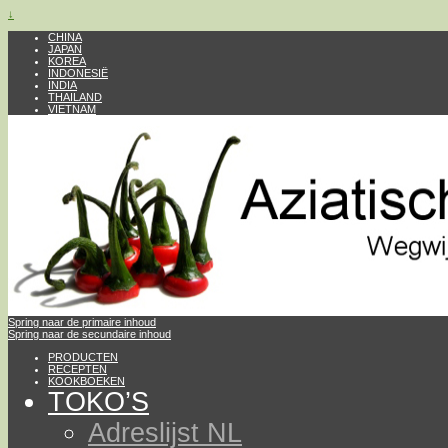
↓
CHINA
JAPAN
KOREA
INDONESIË
INDIA
THAILAND
VIETNAM
Spring naar de primaire inhoud
Spring naar de secundaire inhoud
PRODUCTEN
RECEPTEN
KOOKBOEKEN
TOKO’S
Adreslijst NL