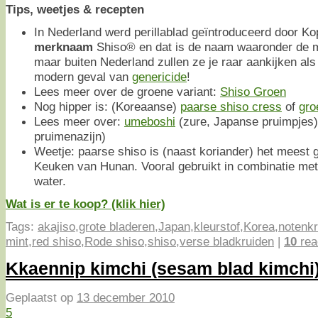
Tips, weetjes & recepten
In Nederland werd perillablad geïntroduceerd door K
merknaam
Shiso® en dat is de naam waaronder de 
maar buiten Nederland zullen ze je raar aankijken als
modern geval van
genericide
!
Lees meer over de groene variant:
Shiso Groen
Nog hipper is: (Koreaanse)
paarse shiso cress
of
gro
Lees meer over:
umeboshi
(zure, Japanse pruimpjes
pruimenazijn)
Weetje: paarse shiso is (naast koriander) het meest g
Keuken van Hunan. Vooral gebruikt in combinatie met 
water.
Wat is er te koop? (klik hier)
Tags:
akajiso
,
grote bladeren
,
Japan
,
kleurstof
,
Korea
,
notenkr
mint
,
red shiso
,
Rode shiso
,
shiso
,
verse bladkruiden
|
10
rea
Kkaennip kimchi (sesam blad kimchi
Geplaatst op
13 december 2010
5