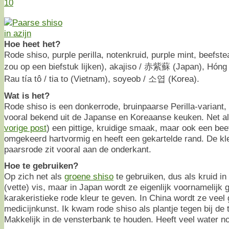
10
Hoe heet het?
Rode shiso, purple perilla, notenkruid, purple mint, beefste
zou op een biefstuk lijken), akajiso / 赤紫蘇 (Japan), Hón
Rau tía tô / tia to (Vietnam), soyeob / 소엽 (Korea).
Wat is het?
Rode shiso is een donkerrode, bruinpaarse Perilla-variant,
vooral bekend uit de Japanse en Koreaanse keuken. Net al
vorige post
) een pittige, kruidige smaak, maar ook een beetj
omgekeerd hartvormig en heeft een gekartelde rand. De kle
paarsrode zit vooral aan de onderkant.
Hoe te gebruiken?
Op zich net als
groene shiso
te gebruiken, dus als kruid in 
(vette) vis, maar in Japan wordt ze eigenlijk voornamelijk
karakeristieke rode kleur te geven. In China wordt ze veel g
medicijnkunst. Ik kwam rode shiso als plantje tegen bij de
Makkelijk in de vensterbank te houden. Heeft veel water no