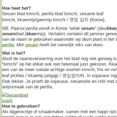
Hoe heet het?
Sesam blad kimchi, perilla blad kimchi, sesame leaf
kimchi, kkaennip/gaennip kimchi / 깻잎 김치 (Korea).
NB. Paarse perilla wordt in Korea “wilde
sesam
” (deul
kkae
sesam
blad (
kkae
nnip). Vertalers vertalen dit jammer genoeg
van de naam te gebruiken waaronder wij deze plant in he
perilla
. Met
sesam
heeft het namelijk niks van doen.
Wat is het?
Alsof de naamsverwarring over het blad nog niet genoeg is,
“kimchi” op het etiket ook niet helemaal juist gekozen. Kkae
een van de meer salade-achtige soorten kimchi, fris en vers.
leaf pickles / kkaenip jangajji / 깻잎장아찌. In sojasaus inge
Ook lekker. Je proeft de sojasaus, sesamolie en chili met
anijssmaak van de perilla.
Hoe te gebruiken?
Als bijgerechtje of smaakmaker, samen met een hapje rijst
moeite kun je er ook een dolma-achtig of sushi-achtig hap