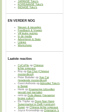
JAPANSE Toko’s
KOREAANSE Toko’s
INDIASE Toko’s
EN VERDER NOG
Nieuws & nieuwtjes
Feedback & Vragen
Vijf leuke quizjes
In de media
Adverteren & Stats
Linkjes
Workshops
Laatste reacties
CoCoFlix
op
Chinese
lichte sojasaus
Roy
op
Kai Choi (Chinese
mosterdkool)
Peter Bottelier
op
Xue Cai
(ingelegde mosterdkool)
Geert Anthonis
op
Adreslijst Toko’s
in België
Henk
op
Knapperige tofuvellen
gevuld met garnalen
remi
op
Gula djawa (Javaanse
bruine suiker)
Els Töpfer
op
Dong Nan Hang
Supermarket in Delft (centrum)
Xuper
op
Chinese lichte sojasaus
Joyce Kromodirijo
op
Oriental in ’s