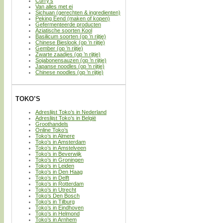
Curry’s
Van alles met ei
Sichuan (gerechten & ingredienten)
Peking Eend (maken of kopen)
Gefermenteerde producten
Aziatische soorten Kool
Basilicum soorten (op ’n rijtje)
Chinese Bieslook (op ’n rijtje)
Gember (op ’n rijtje)
Zwarte zaadjes (op ’n rijtje)
Sojabonensauzen (op ’n rijtje)
Japanse noodles (op ’n rijtje)
Chinese noodles (op ’n rijtje)
TOKO’S
Adreslijst Toko’s in Nederland
Adreslijst Toko’s in België
Groothandels
Online Toko’s
Toko’s in Almere
Toko’s in Amsterdam
Toko’s in Amstelveen
Toko’s in Beverwijk
Toko’s in Groningen
Toko’s in Leiden
Toko’s in Den Haag
Toko’s in Delft
Toko’s in Rotterdam
Toko’s in Utrecht
Toko’s Den Bosch
Toko’s in Tilburg
Toko’s in Eindhoven
Toko’s in Helmond
Toko’s in Arnhem