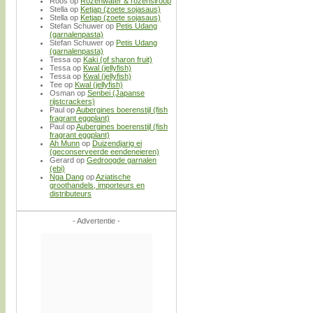
Roos
op
Rozenwater & rozensiroop
Stella
op
Ketjap (zoete sojasaus)
Stella
op
Ketjap (zoete sojasaus)
Stefan Schuwer
op
Petis Udang
(garnalenpasta)
Stefan Schuwer
op
Petis Udang
(garnalenpasta)
Tessa
op
Kaki (of sharon fruit)
Tessa
op
Kwal (jellyfish)
Tessa
op
Kwal (jellyfish)
Tee
op
Kwal (jellyfish)
Osman
op
Senbei (Japanse
rijstcrackers)
Paul
op
Aubergines boerenstijl (fish
fragrant eggplant)
Paul
op
Aubergines boerenstijl (fish
fragrant eggplant)
Ah Munn
op
Duizendjarig ei
(geconserveerde eendeneieren)
Gerard
op
Gedroogde garnalen
(ebi)
Nga Dang
op
Aziatische
groothandels, importeurs en
distributeurs
- Advertentie -