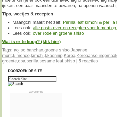
ijskast een paar maanden te bewaren, na openen waarschijn
Tips, weetjes & recepten
Maangchi maakt het zelf:
Perilla leaf kimchi & perilla
Lees ook:
alle posts over en recepten voor kimchi op e
Lees ook:
over rode en groene shiso
Wat is er te koop? (klik hier)
Tags:
aojiso
,
banchan
,
groene shiso
,
Japanse
munt
,
kimchee
,
kimchi
,
kkaennip
,
Korea
,
Koreaanse ingemaak
groente
,
oba
,
perilla
,
sesame leaf
,
shiso
|
5
reacties
DOORZOEK DE SITE
Zoeken
naar:
- advertentie -