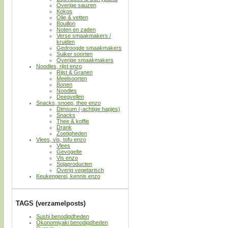
Overige sauzen
Kokos
Olie & vetten
Bouillon
Noten en zaden
Verse smaakmakers /
kruiden
Gedroogde smaakmakers
Suiker soorten
Overige smaakmakers
Noodles, rijst enzo
Rijst & Granen
Meelsoorten
Bonen
Noodles
Deegvellen
Snacks, snoep, thee enzo
Dimsum (-achtige hapjes)
Snacks
Thee & koffie
Drank
Zoetigheden
Vlees, vis, tofu enzo
Vlees
Gevogelte
Vis enzo
Sojaproducten
Overig vegetarisch
Keukengerei, kennis enzo
TAGS (verzamelposts)
Sushi benodigdheden
Okonomiyaki benodigdheden