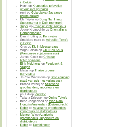
in België
Henk
op
Knapperige tofuvellen
gevuld met garnalen
remi
op
Gula djawa (Javaanse
bruine suiker)
Els Töpfer
op
Dong Nan Hang
Supermarket in Delft (centrum)
Xuper
op
Chinese lichte sojasaus
Joyce Kromodirijo
op
Oriental in ’s
Hertogenbosch
Daan Hutting
op
Konnyaku
Smolders marc
op
Adreslijst Toko’s
in België
Crys
op
Kip in Meestersaus
Wilgo Pelhan
op
Chu Hou Saus
(Kantonese sojabonensaus)
James Clock
op
Chinese
lichte sojasaus
Bink Melcherts
op
Feedback &
Vragen
Marjan
op
Thaise groene
currypasta
JaRoW Wattimena
op
Saté kambing
(saté van geit met ketjapsaus)
Brenda Verheij
op
Aziatische
groothandels, importeurs en
distributeurs
paul idi
op
Vindaloo
Tatjana Driessen
op
Online Toko’s
Irene Jongebloed
op
Wah Nam
Hong in Amsterdam (Duivendrecht)
Robin
op
Aziatische groothandels,
importeurs en distributeurs
Meneer W
op
Aziatische
groothandels, importeurs en
distributeurs
Robin
op
Kemiri noten