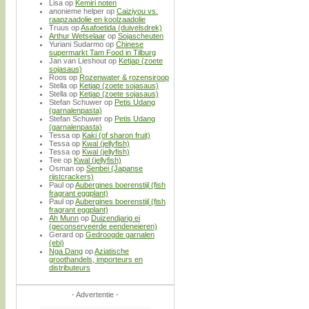
Lisa
op
Kemiri noten
anonieme helper
op
Caiziyou vs.
raapzaadolie en koolzaadolie
Truus
op
Asafoetida (duivelsdrek)
Arthur Wetselaar
op
Sojascheuten
Yuriani Sudarmo
op
Chinese
supermarkt Tam Food in Tilburg
Jan van Lieshout
op
Ketjap (zoete
sojasaus)
Roos
op
Rozenwater & rozensiroop
Stella
op
Ketjap (zoete sojasaus)
Stella
op
Ketjap (zoete sojasaus)
Stefan Schuwer
op
Petis Udang
(garnalenpasta)
Stefan Schuwer
op
Petis Udang
(garnalenpasta)
Tessa
op
Kaki (of sharon fruit)
Tessa
op
Kwal (jellyfish)
Tessa
op
Kwal (jellyfish)
Tee
op
Kwal (jellyfish)
Osman
op
Senbei (Japanse
rijstcrackers)
Paul
op
Aubergines boerenstijl (fish
fragrant eggplant)
Paul
op
Aubergines boerenstijl (fish
fragrant eggplant)
Ah Munn
op
Duizendjarig ei
(geconserveerde eendeneieren)
Gerard
op
Gedroogde garnalen
(ebi)
Nga Dang
op
Aziatische
groothandels, importeurs en
distributeurs
- Advertentie -