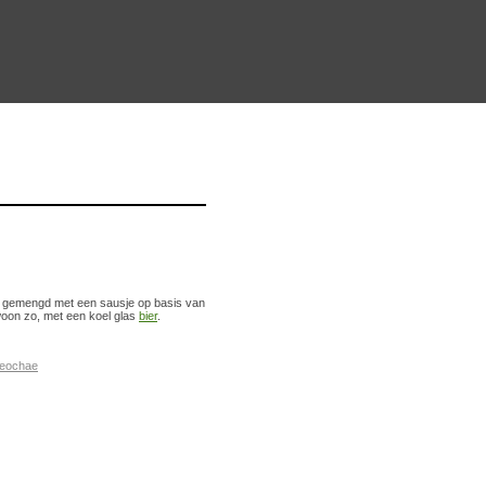
g gemengd met een sausje op basis van
gewoon zo, met een koel glas
bier
.
geochae