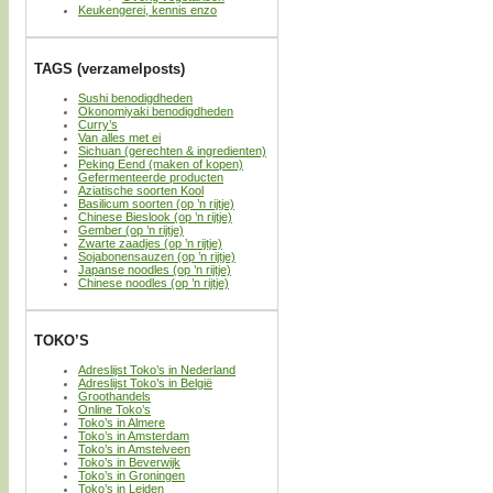
Keukengerei, kennis enzo
TAGS (verzamelposts)
Sushi benodigdheden
Okonomiyaki benodigdheden
Curry’s
Van alles met ei
Sichuan (gerechten & ingredienten)
Peking Eend (maken of kopen)
Gefermenteerde producten
Aziatische soorten Kool
Basilicum soorten (op ’n rijtje)
Chinese Bieslook (op ’n rijtje)
Gember (op ’n rijtje)
Zwarte zaadjes (op ’n rijtje)
Sojabonensauzen (op ’n rijtje)
Japanse noodles (op ’n rijtje)
Chinese noodles (op ’n rijtje)
TOKO’S
Adreslijst Toko’s in Nederland
Adreslijst Toko’s in België
Groothandels
Online Toko’s
Toko’s in Almere
Toko’s in Amsterdam
Toko’s in Amstelveen
Toko’s in Beverwijk
Toko’s in Groningen
Toko’s in Leiden