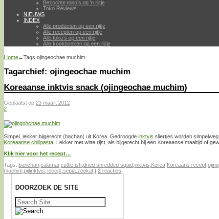
Bezochte toko’s op ’n rijtje
Toko Reviews
NIEUWS
INDEX
Alle producten op een rijtje
Alle recepten op een rijtje
Alle toko’s op een rijtje
Alle kookboeken op een rijtje
Home
→Tags
ojingeochae muchim
Tagarchief:
ojingeochae muchim
Koreaanse inktvis snack (ojingeochae muchim)
Geplaatst op
23 maart 2012
2
Simpel, lekker bijgerecht (bachan) uit Korea. Gedroogde
inktvis
sliertjes worden simpelwe
Koreaanse chilipasta
. Lekker met witte rijst, als bijgerecht bij een Koreaanse maaltijd of 
Klik hier voor het recept…
Tags:
banchan
,
calamar
,
cuttlefish
,
dried shredded squid
,
inktvis
,
Korea
,
Koreaans recept
,
ojin
muchim
,
pijlinktvis
,
recept
,
sepia
,
zeekat
|
2
reacties
DOORZOEK DE SITE
Zoeken
naar: