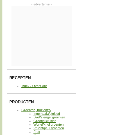
- advertentie -
RECEPTEN
Index / Overzicht
PRODUCTEN
Groenten, fruit enzo
Ingemaakt/pickled
Blad/stengel groenten
Groene kruiden
Wortel/knol groenten
Vrucht/peul groenten
Fruit