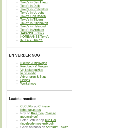
Toko’s in Den Haag
Toko’s in Delft
Toko’s in Rotterdam
Toko’s in Utrecht
Toko’s Den Bosch
Toko’s in Tilburg
Toko’s in Eindhoven
Toko’s in Helmond
Toko’s in Arnhem
JAPANSE Toko’s
KOREAANSE Toko’s
INDIASE Toko’s
EN VERDER NOG
Nieuws & nieuwtjes
Feedback & Vragen
Vijf leuke quizjes
In de media
Adverteren & Stats
Linkjes
Workshops
Laatste reacties
CoCoFlix
op
Chinese
lichte sojasaus
Roy
op
Kai Choi (Chinese
mosterdkool)
Peter Bottelier
op
Xue Cai
(ingelegde mosterdkool)
Geert Anthonis
op
Adreslijst Toko’s