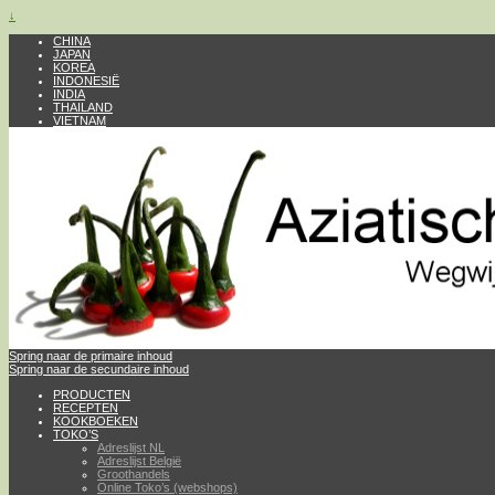
↓
CHINA
JAPAN
KOREA
INDONESIË
INDIA
THAILAND
VIETNAM
Spring naar de primaire inhoud
Spring naar de secundaire inhoud
PRODUCTEN
RECEPTEN
KOOKBOEKEN
TOKO’S
Adreslijst NL
Adreslijst België
Groothandels
Online Toko’s (webshops)