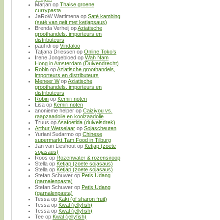
Marjan
op
Thaise groene
currypasta
JaRoW Wattimena
op
Saté kambing
(saté van geit met ketjapsaus)
Brenda Verheij
op
Aziatische
groothandels, importeurs en
distributeurs
paul idi
op
Vindaloo
Tatjana Driessen
op
Online Toko’s
Irene Jongebloed
op
Wah Nam
Hong in Amsterdam (Duivendrecht)
Robin
op
Aziatische groothandels,
importeurs en distributeurs
Meneer W
op
Aziatische
groothandels, importeurs en
distributeurs
Robin
op
Kemiri noten
Lisa
op
Kemiri noten
anonieme helper
op
Caiziyou vs.
raapzaadolie en koolzaadolie
Truus
op
Asafoetida (duivelsdrek)
Arthur Wetselaar
op
Sojascheuten
Yuriani Sudarmo
op
Chinese
supermarkt Tam Food in Tilburg
Jan van Lieshout
op
Ketjap (zoete
sojasaus)
Roos
op
Rozenwater & rozensiroop
Stella
op
Ketjap (zoete sojasaus)
Stella
op
Ketjap (zoete sojasaus)
Stefan Schuwer
op
Petis Udang
(garnalenpasta)
Stefan Schuwer
op
Petis Udang
(garnalenpasta)
Tessa
op
Kaki (of sharon fruit)
Tessa
op
Kwal (jellyfish)
Tessa
op
Kwal (jellyfish)
Tee
op
Kwal (jellyfish)