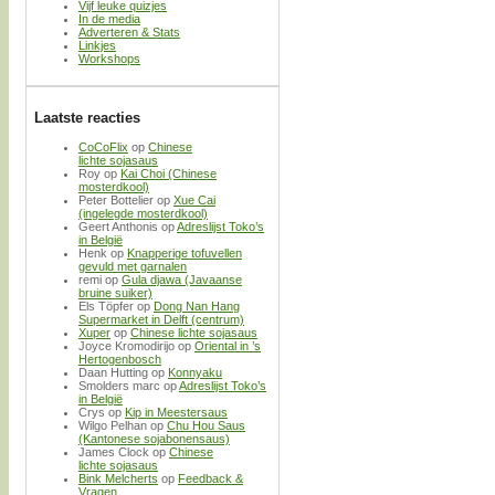
Vijf leuke quizjes
In de media
Adverteren & Stats
Linkjes
Workshops
Laatste reacties
CoCoFlix
op
Chinese
lichte sojasaus
Roy
op
Kai Choi (Chinese
mosterdkool)
Peter Bottelier
op
Xue Cai
(ingelegde mosterdkool)
Geert Anthonis
op
Adreslijst Toko’s
in België
Henk
op
Knapperige tofuvellen
gevuld met garnalen
remi
op
Gula djawa (Javaanse
bruine suiker)
Els Töpfer
op
Dong Nan Hang
Supermarket in Delft (centrum)
Xuper
op
Chinese lichte sojasaus
Joyce Kromodirijo
op
Oriental in ’s
Hertogenbosch
Daan Hutting
op
Konnyaku
Smolders marc
op
Adreslijst Toko’s
in België
Crys
op
Kip in Meestersaus
Wilgo Pelhan
op
Chu Hou Saus
(Kantonese sojabonensaus)
James Clock
op
Chinese
lichte sojasaus
Bink Melcherts
op
Feedback &
Vragen