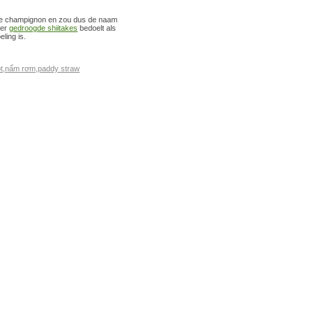
agse champignon en zou dus de naam
eer
gedroogde shiitakes
bedoelt als
ling is.
t
,
nấm rơm
,
paddy straw