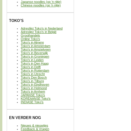
Japanse noodles (op ’n rijtje)
Chinese noodles (op ’n rijtje)
TOKO’S
Adreslijst Toko’s in Nederland
Adreslijst Toko’s in België
Groothandels
Online Toko’s
Toko’s in Almere
Toko’s in Amsterdam
Toko’s in Amstelveen
Toko’s in Beverwijk
Toko’s in Groningen
Toko’s in Leiden
Toko’s in Den Haag
Toko’s in Delft
Toko’s in Rotterdam
Toko’s in Utrecht
Toko’s Den Bosch
Toko’s in Tilburg
Toko’s in Eindhoven
Toko’s in Helmond
Toko’s in Arnhem
JAPANSE Toko’s
KOREAANSE Toko’s
INDIASE Toko’s
EN VERDER NOG
Nieuws & nieuwtjes
Feedback & Vragen