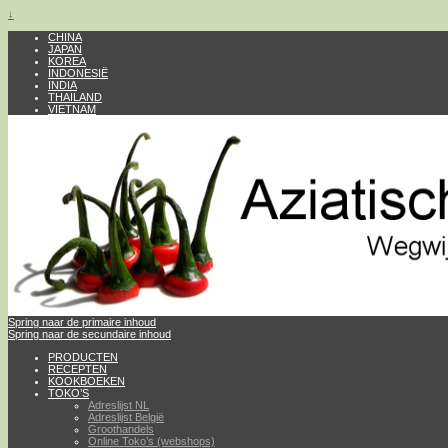
↓
CHINA
JAPAN
KOREA
INDONESIË
INDIA
THAILAND
VIETNAM
Spring naar de primaire inhoud
Spring naar de secundaire inhoud
PRODUCTEN
RECEPTEN
KOOKBOEKEN
TOKO’S
Adreslijst NL
Adreslijst België
Groothandels
Online Toko’s (webshops)