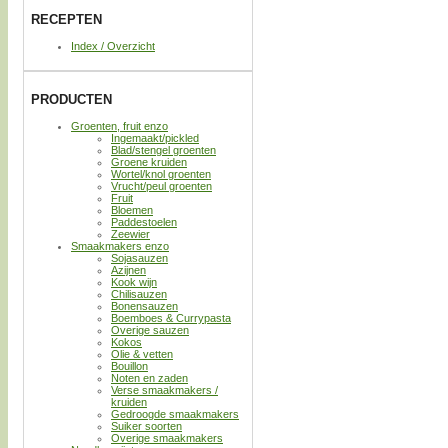
RECEPTEN
Index / Overzicht
PRODUCTEN
Groenten, fruit enzo
Ingemaakt/pickled
Blad/stengel groenten
Groene kruiden
Wortel/knol groenten
Vrucht/peul groenten
Fruit
Bloemen
Paddestoelen
Zeewier
Smaakmakers enzo
Sojasauzen
Azijnen
Kook wijn
Chilisauzen
Bonensauzen
Boemboes & Currypasta
Overige sauzen
Kokos
Olie & vetten
Bouillon
Noten en zaden
Verse smaakmakers /
kruiden
Gedroogde smaakmakers
Suiker soorten
Overige smaakmakers