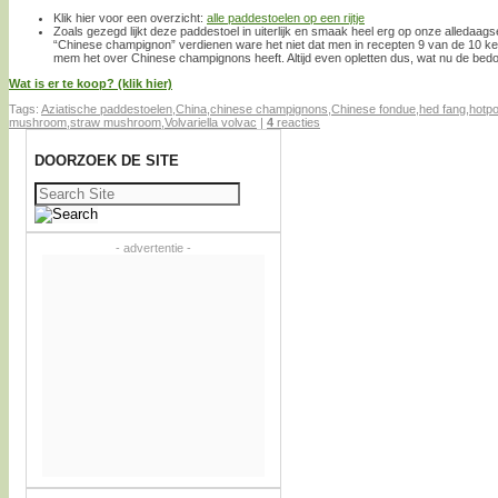
Klik hier voor een overzicht:
alle paddestoelen op een rijtje
Zoals gezegd lijkt deze paddestoel in uiterlijk en smaak heel erg op onze alleda
“Chinese champignon” verdienen ware het niet dat men in recepten 9 van de 10 k
mem het over Chinese champignons heeft. Altijd even opletten dus, wat nu de bedoe
Wat is er te koop? (klik hier)
Tags:
Aziatische paddestoelen
,
China
,
chinese champignons
,
Chinese fondue
,
hed fang
,
hotpo
mushroom
,
straw mushroom
,
Volvariella volvac
|
4
reacties
DOORZOEK DE SITE
Zoeken
naar:
- advertentie -