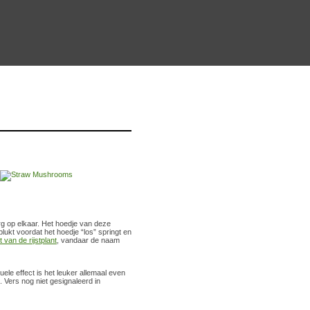
g op elkaar. Het hoedje van deze
eplukt voordat het hoedje “los” springt en
 van de rijstplant
, vandaar de naam
ele effect is het leuker allemaal even
. Vers nog niet gesignaleerd in