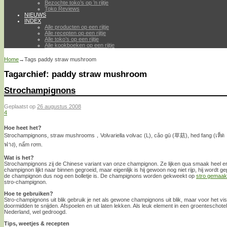
Bezochte toko’s op ’n rijtje
Toko Reviews
NIEUWS
INDEX
Alle producten op een rijtje
Alle recepten op een rijtje
Alle toko’s op een rijtje
Alle kookboeken op een rijtje
Home
→Tags
paddy straw mushroom
Tagarchief:
paddy straw mushroom
Strochampignons
Geplaatst op
26 augustus 2008
4
Hoe heet het?
Strochampignons, straw mushrooms，Volvariella volvac (L), cǎo gū (草菇), hed fang (เห็ด
ฟาง), nấm rơm.
Wat is het?
Strochampignons zij de Chinese variant van onze champignon. Ze lijken qua smaak heel er
champignon lijkt naar binnen gegroeid, maar eigenlijk is hij gewoon nog niet rijp, hij wordt g
de champignon dus nog een bolletje is. De champignons worden gekweekt op
stro gemaakt
stro-champignon.
Hoe te gebruiken?
Stro-champignons uit blik gebruik je net als gewone champignons uit blik, maar voor het visu
doormidden te snijden. Afspoelen en uit laten lekken. Als leuk element in een groenteschotel
Nederland, wel gedroogd.
Tips, weetjes & recepten