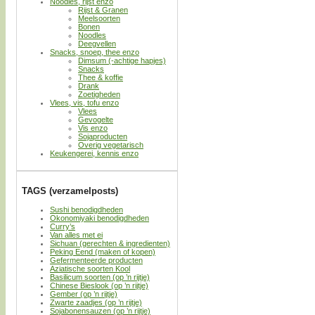
Noodles, rijst enzo
Rijst & Granen
Meelsoorten
Bonen
Noodles
Deegvellen
Snacks, snoep, thee enzo
Dimsum (-achtige hapjes)
Snacks
Thee & koffie
Drank
Zoetigheden
Vlees, vis, tofu enzo
Vlees
Gevogelte
Vis enzo
Sojaproducten
Overig vegetarisch
Keukengerei, kennis enzo
TAGS (verzamelposts)
Sushi benodigdheden
Okonomiyaki benodigdheden
Curry’s
Van alles met ei
Sichuan (gerechten & ingredienten)
Peking Eend (maken of kopen)
Gefermenteerde producten
Aziatische soorten Kool
Basilicum soorten (op ’n rijtje)
Chinese Bieslook (op ’n rijtje)
Gember (op ’n rijtje)
Zwarte zaadjes (op ’n rijtje)
Sojabonensauzen (op ’n rijtje)