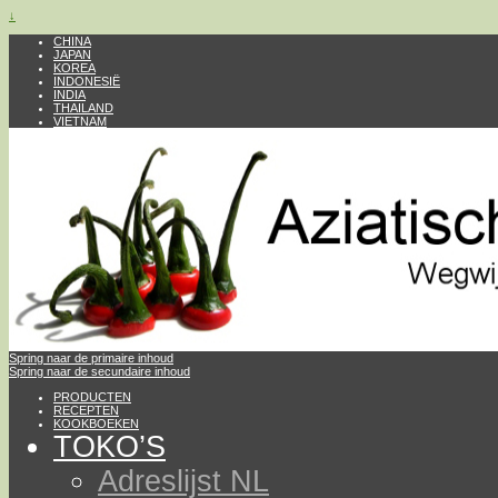
↓
CHINA
JAPAN
KOREA
INDONESIË
INDIA
THAILAND
VIETNAM
Spring naar de primaire inhoud
Spring naar de secundaire inhoud
PRODUCTEN
RECEPTEN
KOOKBOEKEN
TOKO’S
Adreslijst NL