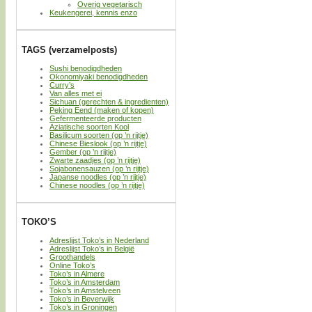
Overig vegetarisch
Keukengerei, kennis enzo
TAGS (verzamelposts)
Sushi benodigdheden
Okonomiyaki benodigdheden
Curry’s
Van alles met ei
Sichuan (gerechten & ingredienten)
Peking Eend (maken of kopen)
Gefermenteerde producten
Aziatische soorten Kool
Basilicum soorten (op ’n rijtje)
Chinese Bieslook (op ’n rijtje)
Gember (op ’n rijtje)
Zwarte zaadjes (op ’n rijtje)
Sojabonensauzen (op ’n rijtje)
Japanse noodles (op ’n rijtje)
Chinese noodles (op ’n rijtje)
TOKO’S
Adreslijst Toko’s in Nederland
Adreslijst Toko’s in België
Groothandels
Online Toko’s
Toko’s in Almere
Toko’s in Amsterdam
Toko’s in Amstelveen
Toko’s in Beverwijk
Toko’s in Groningen