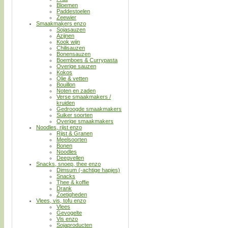
Bloemen
Paddestoelen
Zeewier
Smaakmakers enzo
Sojasauzen
Azijnen
Kook wijn
Chilisauzen
Bonensauzen
Boemboes & Currypasta
Overige sauzen
Kokos
Olie & vetten
Bouillon
Noten en zaden
Verse smaakmakers /
kruiden
Gedroogde smaakmakers
Suiker soorten
Overige smaakmakers
Noodles, rijst enzo
Rijst & Granen
Meelsoorten
Bonen
Noodles
Deegvellen
Snacks, snoep, thee enzo
Dimsum (-achtige hapjes)
Snacks
Thee & koffie
Drank
Zoetigheden
Vlees, vis, tofu enzo
Vlees
Gevogelte
Vis enzo
Sojaproducten