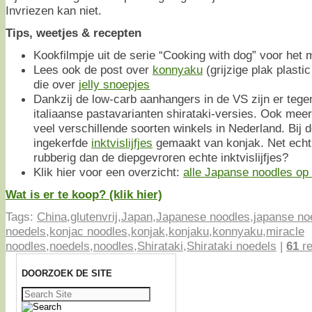
Invriezen kan niet.
Tips, weetjes & recepten
Kookfilmpje uit de serie “Cooking with dog” voor het
Lees ook de post over
konnyaku
(grijzige plak plasti
die over
jelly snoepjes
Dankzij de low-carb aanhangers in de VS zijn er tegen
italiaanse pastavarianten shirataki-versies. Ook meer
veel verschillende soorten winkels in Nederland. Bij 
ingekerfde
inktvislijfjes
gemaakt van konjak. Net echt
rubberig dan de diepgevroren echte inktvislijfjes?
Klik hier voor een overzicht:
alle Japanse noodles op e
Wat is er te koop? (klik hier)
Tags:
China
,
glutenvrij
,
Japan
,
Japanese noodles
,
japanse no
noedels
,
konjac noodles
,
konjak
,
konjaku
,
konnyaku
,
miracle
noodles
,
noedels
,
noodles
,
Shirataki
,
Shirataki noedels
|
61
re
DOORZOEK DE SITE
Zoeken
naar: