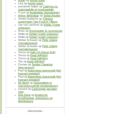
Robin
op
Kemiri noten
Lisa
op
Kemiri noten
anonieme helper
op
Caiziyou vs.
raapzaadolie en koolzaadolie
Truus
op
Asafoetida (duivelsdrek)
Arthur Wetselaar
op
Sojascheuten
Yuriani Sudarmo
op
Chinese
supermarkt Tam Food in Tilburg
Jan van Lieshout
op
Ketjap (zoete
sojasaus)
Roos
op
Rozenwater & rozensiroop
Stella
op
Ketjap (zoete sojasaus)
Stella
op
Ketjap (zoete sojasaus)
Stefan Schuwer
op
Petis Udang
(garnalenpasta)
Stefan Schuwer
op
Petis Udang
(garnalenpasta)
Tessa
op
Kaki (of sharon fruit)
Tessa
op
Kwal (jellyfish)
Tessa
op
Kwal (jellyfish)
Tee
op
Kwal (jellyfish)
Osman
op
Senbei (Japanse
rijstcrackers)
Paul
op
Aubergines boerenstijl (fish
fragrant eggplant)
Paul
op
Aubergines boerenstijl (fish
fragrant eggplant)
Ah Munn
op
Duizendjarig ei
(geconserveerde eendeneieren)
Gerard
op
Gedroogde garnalen
(ebi)
Nga Dang
op
Aziatische
groothandels, importeurs en
distributeurs
- Advertentie -