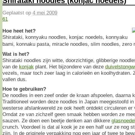
Shirataki noodles (konjac noedels)
Geplaatst op
4 mei 2009
61
Hoe heet het?
Shirataki, konnyaku noodles, konjac noedels, konnyaku
bami, konnaku pasta, miracle noodles, slim noodles, z
Wat is het?
Shirataki noodles zijn witte, doorzichtige, glibberige nood
van de
konjak
plant. Het bijzondere van deze
duivelstongw
vezels, maar toch zeer laag in calorieën en koolhydraten. Z
vallen dus.
Hoe te gebruiken?
De noodles in een zeef onder de kraan afspoelen, daarna k
Traditioneel worden deze noodles in Japan meegestoofd i
westerse afslankwereld ze ook heeft ontdekt circuleren er 
Omdat ze van zichzelf geen smaak hebben worden ze mee
sauzen. Ze doen een beetje denken aan dikkere
glasnoede
crunch. Voordeel is dat al kook je ze een half uur ze nog s
zijn. In de originele verpakking nog een jaar of twee te bew