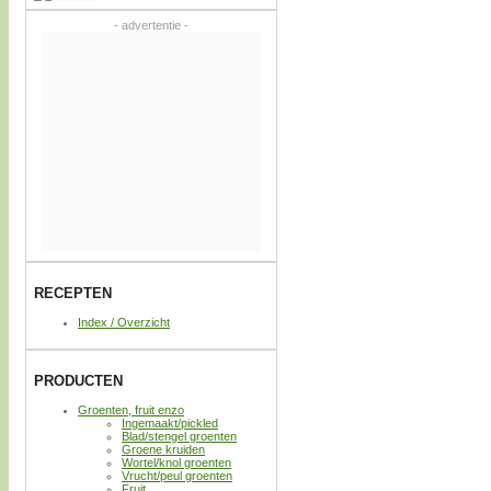
- advertentie -
RECEPTEN
Index / Overzicht
PRODUCTEN
Groenten, fruit enzo
Ingemaakt/pickled
Blad/stengel groenten
Groene kruiden
Wortel/knol groenten
Vrucht/peul groenten
Fruit