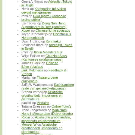
Geert Anthonis
op
Adreslijst Toko’s
in België
Henk
op
Knapperige tofuvellen
gevuld met garnalen
remi
op
Gula djawa (Javaanse
bruine suiker)
Els Töpfer
op
Dong Nan Hang
Supermarket in Delft (centrum)
Xuper
op
Chinese lichte sojasaus
Joyce Kromodirijo
op
Oriental in ’s
Hertogenbosch
Daan Hutting
op
Konnyaku
Smolders marc
op
Adreslijst Toko’s
in België
Crys
op
Kip in Meestersaus
Wilgo Pelhan
op
Chu Hou Saus
(Kantonese sojabonensaus)
James Clock
op
Chinese
lichte sojasaus
Bink Melcherts
op
Feedback &
Vragen
Marjan
op
Thaise groene
currypasta
JaRoW Wattimena
op
Saté kambing
(saté van geit met ketjapsaus)
Brenda Verheij
op
Aziatische
groothandels, importeurs en
distributeurs
paul idi
op
Vindaloo
Tatjana Driessen
op
Online Toko’s
Irene Jongebloed
op
Wah Nam
Hong in Amsterdam (Duivendrecht)
Robin
op
Aziatische groothandels,
importeurs en distributeurs
Meneer W
op
Aziatische
groothandels, importeurs en
distributeurs